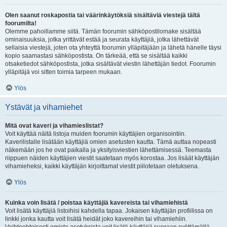
Olen saanut roskapostia tai väärinkäytöksiä sisältäviä viestejä tältä
foorumilta!
Olemme pahoillamme siitä. Tämän foorumin sähköpostilomake sisältää
ominaisuuksia, jotka yrittävät estää ja seurata käyttäjiä, jotka lähettävät
sellaisia viestejä, joten ota yhteyttä foorumin ylläpitäjään ja lähetä hänelle täysi
kopio saamastasi sähköpostista. On tärkeää, että se sisältää kaikki
otsaketiedot sähköpostista, jotka sisältävät viestin lähettäjän tiedot. Foorumin
ylläpitäjä voi sitten toimia tarpeen mukaan.
Ylös
Ystävät ja vihamiehet
Mitä ovat kaveri ja vihamieslistat?
Voit käyttää näitä listoja muiden foorumin käyttäjien organisointiin.
Kaverilistalle lisätään käyttäjiä omien asetusten kautta. Tämä auttaa nopeasti
näkemään jos he ovat paikalla ja yksityisviestien lähettämisessä. Teemasta
riippuen näiden käyttäjien viestit saatetaan myös korostaa. Jos lisäät käyttäjän
vihamieheksi, kaikki käyttäjän kirjoittamat viestit piilotetaan oletuksena.
Ylös
Kuinka voin lisätä / poistaa käyttäjiä kavereista tai vihamiehistä
Voit lisätä käyttäjiä listoihisi kahdella tapaa. Jokaisen käyttäjän profiilissa on
linkki jonka kautta voit lisätä heidät joko kavereihin tai vihamiehiin.