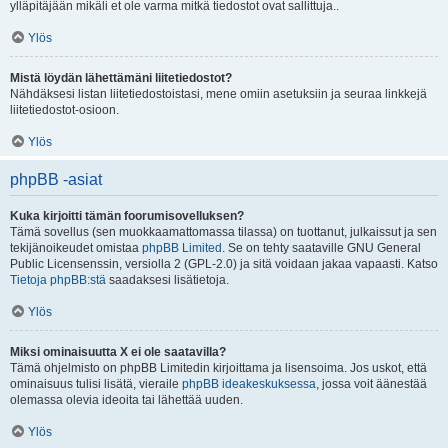
ylläpitäjään mikäli et ole varma mitkä tiedostot ovat sallittuja..
Ylös
Mistä löydän lähettämäni liitetiedostot?
Nähdäksesi listan liitetiedostoistasi, mene omiin asetuksiin ja seuraa linkkejä
liitetiedostot-osioon.
Ylös
phpBB -asiat
Kuka kirjoitti tämän foorumisovelluksen?
Tämä sovellus (sen muokkaamattomassa tilassa) on tuottanut, julkaissut ja sen
tekijänoikeudet omistaa
phpBB Limited
. Se on tehty saataville GNU General
Public Licensenssin, versiolla 2 (GPL-2.0) ja sitä voidaan jakaa vapaasti. Katso
Tietoja phpBB:stä
saadaksesi lisätietoja.
Ylös
Miksi ominaisuutta X ei ole saatavilla?
Tämä ohjelmisto on phpBB Limitedin kirjoittama ja lisensoima. Jos uskot, että
ominaisuus tulisi lisätä, vieraile
phpBB ideakeskuksessa
, jossa voit äänestää
olemassa olevia ideoita tai lähettää uuden.
Ylös