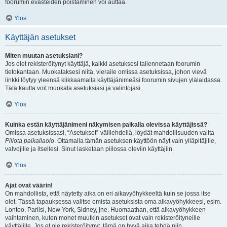
foorumin evästeiden poistaminen voi auttaa.
Ylös
Käyttäjän asetukset
Miten muutan asetuksiani?
Jos olet rekisteröitynyt käyttäjä, kaikki asetuksesi tallennetaan foorumin
tietokantaan. Muokataksesi niitä, vieraile omissa asetuksissa, johon vievä
linkki löytyy yleensä klikkaamalla käyttäjänimeäsi foorumin sivujen ylälaidassa.
Tätä kautta voit muokata asetuksiasi ja valintojasi.
Ylös
Kuinka estän käyttäjänimeni näkymisen paikalla olevissa käyttäjissä?
Omissa asetuksissasi, “Asetukset”-välilehdellä, löydät mahdollisuuden valita
Piilota paikallaolo
. Ottamalla tämän asetuksen käyttöön näyt vain ylläpitäjille,
valvojille ja itsellesi. Sinut lasketaan piilossa oleviin käyttäjiin.
Ylös
Ajat ovat väärin!
On mahdollista, että näytetty aika on eri aikavyöhykkeeltä kuin se jossa itse
olet. Tässä tapauksessa valitse omista asetuksista oma aikavyöhykkeesi, esim.
Lontoo, Pariisi, New York, Sidney, jne. Huomaathan, että aikavyöhykkeen
vaihtaminen, kuten monet muutkin asetukset ovat vain rekisteröityneille
käyttäjille. Jos et ole rekisteröitynyt, tämä on hyvä aika tehdä niin.