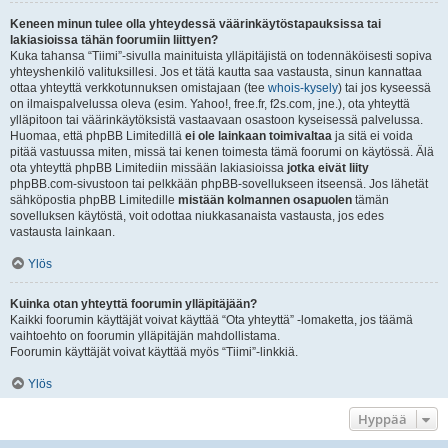
Keneen minun tulee olla yhteydessä väärinkäytöstapauksissa tai
lakiasioissa tähän foorumiin liittyen?
Kuka tahansa “Tiimi”-sivulla mainituista ylläpitäjistä on todennäköisesti sopiva
yhteyshenkilö valituksillesi. Jos et tätä kautta saa vastausta, sinun kannattaa
ottaa yhteyttä verkkotunnuksen omistajaan (tee
whois-kysely
) tai jos kyseessä
on ilmaispalvelussa oleva (esim. Yahoo!, free.fr, f2s.com, jne.), ota yhteyttä
ylläpitoon tai väärinkäytöksistä vastaavaan osastoon kyseisessä palvelussa.
Huomaa, että phpBB Limitedillä
ei ole lainkaan toimivaltaa
ja sitä ei voida
pitää vastuussa miten, missä tai kenen toimesta tämä foorumi on käytössä. Älä
ota yhteyttä phpBB Limitediin missään lakiasioissa
jotka eivät liity
phpBB.com-sivustoon tai pelkkään phpBB-sovellukseen itseensä. Jos lähetät
sähköpostia phpBB Limitedille
mistään kolmannen osapuolen
tämän
sovelluksen käytöstä, voit odottaa niukkasanaista vastausta, jos edes
vastausta lainkaan.
Ylös
Kuinka otan yhteyttä foorumin ylläpitäjään?
Kaikki foorumin käyttäjät voivat käyttää “Ota yhteyttä” -lomaketta, jos täämä
vaihtoehto on foorumin ylläpitäjän mahdollistama.
Foorumin käyttäjät voivat käyttää myös “Tiimi”-linkkiä.
Ylös
Hyppää