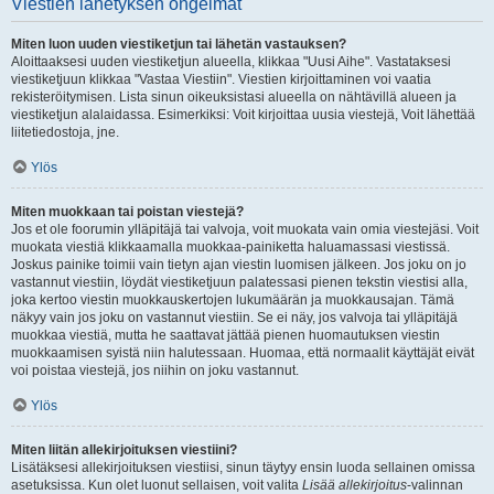
Viestien lähetyksen ongelmat
Miten luon uuden viestiketjun tai lähetän vastauksen?
Aloittaaksesi uuden viestiketjun alueella, klikkaa "Uusi Aihe". Vastataksesi
viestiketjuun klikkaa "Vastaa Viestiin". Viestien kirjoittaminen voi vaatia
rekisteröitymisen. Lista sinun oikeuksistasi alueella on nähtävillä alueen ja
viestiketjun alalaidassa. Esimerkiksi: Voit kirjoittaa uusia viestejä, Voit lähettää
liitetiedostoja, jne.
Ylös
Miten muokkaan tai poistan viestejä?
Jos et ole foorumin ylläpitäjä tai valvoja, voit muokata vain omia viestejäsi. Voit
muokata viestiä klikkaamalla muokkaa-painiketta haluamassasi viestissä.
Joskus painike toimii vain tietyn ajan viestin luomisen jälkeen. Jos joku on jo
vastannut viestiin, löydät viestiketjuun palatessasi pienen tekstin viestisi alla,
joka kertoo viestin muokkauskertojen lukumäärän ja muokkausajan. Tämä
näkyy vain jos joku on vastannut viestiin. Se ei näy, jos valvoja tai ylläpitäjä
muokkaa viestiä, mutta he saattavat jättää pienen huomautuksen viestin
muokkaamisen syistä niin halutessaan. Huomaa, että normaalit käyttäjät eivät
voi poistaa viestejä, jos niihin on joku vastannut.
Ylös
Miten liitän allekirjoituksen viestiini?
Lisätäksesi allekirjoituksen viestiisi, sinun täytyy ensin luoda sellainen omissa
asetuksissa. Kun olet luonut sellaisen, voit valita
Lisää allekirjoitus
-valinnan