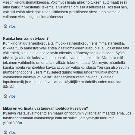
viestin kirjoituslomakkeessa. Voit myös lisätä allekirjoituksen automaattisesti
aina kaikkiin viesteihisi tekemällä valinnan omissa asetuksissa. Jos teet niin,
voit silti estää allekirjoituksen liittämisen yksittäiseen viestiin poistamalla
valinnan viestinkirjoituslomakkeessa.
Ylös
Kuinka luon äänestyksen?
Kun kirjoitat uuta viestiketjua tai muokkaat viestiketjun ensimmäistä viestiä,
klikkaa "Luo äänestys"-välilehteä viestilomakkeen alapuolella. Jos et näe tätä
välilehteä, sinulla ei ole tarvittavia oikeuksia äänestysten luomiseen. Syötä
otsikko ja ainakin kaksi vaihtoehtoa niille varattuihin kenttiin. Varmista että
jokainen vaihtoehto on omalla rivillään tekstikentässä. Voit myös määritellä
kuinka monta vaihtoehtoa käyttäjät voivat valita kohdasta You can also set the
number of options users may select during voting under “Kuinka monta
vaihtoehtoa käyttäjä voi valita”, äänestyksen kesto päivinä (0 kestää
loputtomasti) ja viimeisenä voit antaa käyttäjille mahdollisuuden muuttaa
ääntään.
Ylös
Miksi en voi lisätä vastausvaihtoehtoja kyselyyn?
Kyselyn vastausvaihtoehtojen määrä on foorumin ylläpitäjän määrittelemä. Jos
tarvitset enemmän vaihtoehtoja kuin on sallittu, ota yhteyttä foorumin
ylläpitäjään.
Ylös