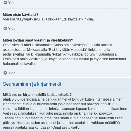
Ylös
Miten etsin käyttäjiä?
Vieraile “Käyttäjät”-sivulla ja klikkaa “Etsi käyttäjä”-linkkiä.
Ylös
Miten löydän omat viestini ja viestiketjuni?
Omat viestisi näet klikkaamalla “Katso omia viestejäsi”-linkkiä omissa
asetuksissa tai klikkaamalla “Etsi käyttäjän viesteistä”-linkkiä omalla
profiilisivullasi tai klikkaamalla “Pikalinkit”-valikkoa foorumin ylälaidassa.
Etsiäksesi omia viestiketjuja, käytä tarkennettua hakua ja täytä sen hakuehdot
haluamallasi tavalla.
Ylös
Seuraaminen ja kirjanmerkit
Mikä ero on kirjanmerkillä ja tilaamisella?
phpBB 3.0 -versiossa aiheiden kirjanmerkit toimivat kuten internet-selaimen
kirjanmerkit. Sinua ei huomautettu jos aiheeseen tuli päivitys. phpBB 3.1 -
versiosta lähtien kirjanmerkit toimivat samaan tapaan kuin aiheiden tilaaminen.
Voit saada ilmoituksen kun aihe josta sinulla on kirjanmerkki päivittyy.
Tilaaminen puolestaan huomauttaa sinua kun aiheeseen tai foorumiin tulee
päivitys. Huomautusten asetukset ja tilausten asetukset voidaan määrittää
omissa asetuksissa kohdassa “Omat asetukset”.