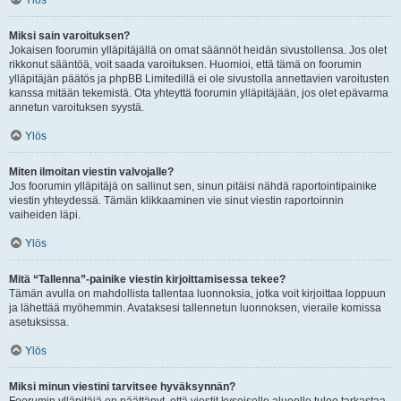
Ylös
Miksi sain varoituksen?
Jokaisen foorumin ylläpitäjällä on omat säännöt heidän sivustollensa. Jos olet
rikkonut sääntöä, voit saada varoituksen. Huomioi, että tämä on foorumin
ylläpitäjän päätös ja phpBB Limitedillä ei ole sivustolla annettavien varoitusten
kanssa mitään tekemistä. Ota yhteyttä foorumin ylläpitäjään, jos olet epävarma
annetun varoituksen syystä.
Ylös
Miten ilmoitan viestin valvojalle?
Jos foorumin ylläpitäjä on sallinut sen, sinun pitäisi nähdä raportointipainike
viestin yhteydessä. Tämän klikkaaminen vie sinut viestin raportoinnin
vaiheiden läpi.
Ylös
Mitä “Tallenna”-painike viestin kirjoittamisessa tekee?
Tämän avulla on mahdollista tallentaa luonnoksia, jotka voit kirjoittaa loppuun
ja lähettää myöhemmin. Avataksesi tallennetun luonnoksen, vieraile komissa
asetuksissa.
Ylös
Miksi minun viestini tarvitsee hyväksynnän?