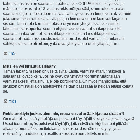
kahdesta asiasta on saattanut tapahtua. Jos COPPA-tuki on käytössä ja
määrittelit olevasi alle 13-vuotias rekisteröityessäsi, sinun tulee seurata
saamiasi ohjeita. Jotkut foorumit vaativat myös uusien tunnusten aktivoinnin
joko sinun itsesi toimesta tai ylläpitäjän toimesta ennen kuin voit kirjautua
sisään. Tämä tieto kerrottiin rekisteröitymisen yhteydessä. Jos sinulle
lähetettiin sähköpostia, seuraa ohjeita. Jos et saanut sähköpostia, olet
saattanut antaa virheellisen sähköpostiosoitteen tai sähköpostit ovat
saattaneet jäädä roskapostisuodattimeen. Jos olet varma, että antamasi
sähköpostiosoite oli oikein, yritä ottaa yhteyttä foorumin ylläpitäjään.
Ylös
Miksi en voi kirjautua sisään?
Tämän tapahtumiseen on useita syitä. Ensin, varmista että tunnuksesi ja
salasanasi ovat oikein. Jos ne ovat, ota yhteyttä foorumin ylläpitäjään
varmistaaksesi, että sinulla ei ole porttikieltoja. On myös mahdollista, että
sivuston omistajalla on asetusvirhe heidän päässään ja heidän pitäisi korjata
se.
Ylös
Rekisteröidyin joskus aiemmin, mutta en voi enää kirjautua sisään?!
On mahdollista, että ylläpitäjä on poistanut käyttäjätilisi käytöstä jostain syystä.
Useat foorumit myös poistavat käyttäjiä, jotka eivät ole kirjoittaneet pitkään
aikaan pienentääkseen tietokantansa kokoa. Jos näin on käynyt, yritä
rekisteröityä uudelleen ja osallistu keskusteluun aktiivisemmin.