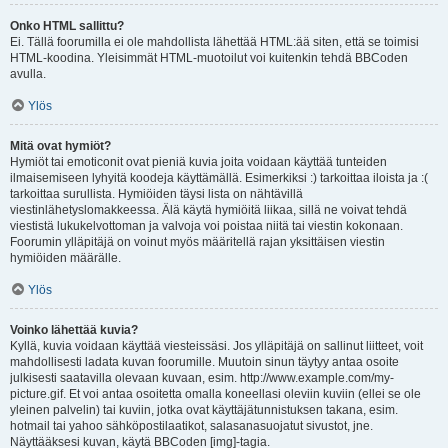
Onko HTML sallittu?
Ei. Tällä foorumilla ei ole mahdollista lähettää HTML:ää siten, että se toimisi
HTML-koodina. Yleisimmät HTML-muotoilut voi kuitenkin tehdä BBCoden
avulla.
Ylös
Mitä ovat hymiöt?
Hymiöt tai emoticonit ovat pieniä kuvia joita voidaan käyttää tunteiden
ilmaisemiseen lyhyitä koodeja käyttämällä. Esimerkiksi :) tarkoittaa iloista ja :(
tarkoittaa surullista. Hymiöiden täysi lista on nähtävillä
viestinlähetyslomakkeessa. Älä käytä hymiöitä liikaa, sillä ne voivat tehdä
viestistä lukukelvottoman ja valvoja voi poistaa niitä tai viestin kokonaan.
Foorumin ylläpitäjä on voinut myös määritellä rajan yksittäisen viestin
hymiöiden määrälle.
Ylös
Voinko lähettää kuvia?
Kyllä, kuvia voidaan käyttää viesteissäsi. Jos ylläpitäjä on sallinut liitteet, voit
mahdollisesti ladata kuvan foorumille. Muutoin sinun täytyy antaa osoite
julkisesti saatavilla olevaan kuvaan, esim. http://www.example.com/my-
picture.gif. Et voi antaa osoitetta omalla koneellasi oleviin kuviin (ellei se ole
yleinen palvelin) tai kuviin, jotka ovat käyttäjätunnistuksen takana, esim.
hotmail tai yahoo sähköpostilaatikot, salasanasuojatut sivustot, jne.
Näyttääksesi kuvan, käytä BBCoden [img]-tagia.