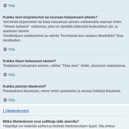
Ylös
Kuinka teen kirjanmerkin tai seuraan haluamaani aihetta?
Voit tehdä kirjanmekin tai tilata haluamasi aiheen valitsemalla sopivan linkin
“Aiheen työkalut” -valikossa, joka on sijoitettu kätevästi keskustelun ylä- ja
alalaidan lähelle.
Viestiketjuun vastaaminen ja valinta “Huomauta kun vastaus lähetetään” tilaa
viestiketjun.
Ylös
Kuinka tilaan haluamani alueen?
Tilataksesi haluamasi alueen, valitse “Tilaa alue” -linkki, aluesivun alalaidassa.
Ylös
Kuinka poistan tilaukseni?
Poistaaksesi tilauksiasi, mene omiin asetuksiisi ja seuraa linkkejä tilauksiisi.
Ylös
Liitetiedostot
Mitkä liitetiedostot ovat sallittuja tällä alueella?
Ylläpitäjä voi määrätä sallitut ja kielletyt liitetiedostojen tyypit. Ota yhteys