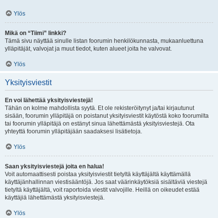
Ylös
Mikä on “Tiimi” linkki?
Tämä sivu näyttää sinulle listan foorumin henkilökunnasta, mukaanluettuna
ylläpitäjät, valvojat ja muut tiedot, kuten alueet joita he valvovat.
Ylös
Yksityisviestit
En voi lähettää yksityisviestejä!
Tähän on kolme mahdollista syytä. Et ole rekisteröitynyt ja/tai kirjautunut
sisään, foorumin ylläpitäjä on poistanut yksityisviestit käytöstä koko foorumilta
tai foorumin ylläpitäjä on estänyt sinua lähettämästä yksityisviestejä. Ota
yhteyttä foorumin ylläpitäjään saadaksesi lisätietoja.
Ylös
Saan yksityisviestejä joita en halua!
Voit automaattisesti poistaa yksityisviestit tietyltä käyttäjältä käyttämällä
käyttäjänhallinnan viestisääntöjä. Jos saat väärinkäytöksiä sisältäviä viestejä
tietyltä käyttäjältä, voit raportoida viestit valvojille. Heillä on oikeudet estää
käyttäjiä lähettämästä yksityisviestejä.
Ylös