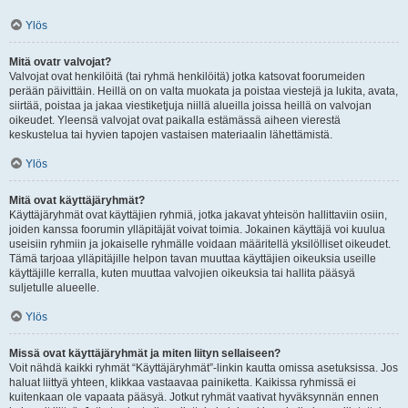
Ylös
Mitä ovatr valvojat?
Valvojat ovat henkilöitä (tai ryhmä henkilöitä) jotka katsovat foorumeiden
perään päivittäin. Heillä on on valta muokata ja poistaa viestejä ja lukita, avata,
siirtää, poistaa ja jakaa viestiketjuja niillä alueilla joissa heillä on valvojan
oikeudet. Yleensä valvojat ovat paikalla estämässä aiheen vierestä
keskustelua tai hyvien tapojen vastaisen materiaalin lähettämistä.
Ylös
Mitä ovat käyttäjäryhmät?
Käyttäjäryhmät ovat käyttäjien ryhmiä, jotka jakavat yhteisön hallittaviin osiin,
joiden kanssa foorumin ylläpitäjät voivat toimia. Jokainen käyttäjä voi kuulua
useisiin ryhmiin ja jokaiselle ryhmälle voidaan määritellä yksilölliset oikeudet.
Tämä tarjoaa ylläpitäjille helpon tavan muuttaa käyttäjien oikeuksia useille
käyttäjille kerralla, kuten muuttaa valvojien oikeuksia tai hallita pääsyä
suljetulle alueelle.
Ylös
Missä ovat käyttäjäryhmät ja miten liityn sellaiseen?
Voit nähdä kaikki ryhmät “Käyttäjäryhmät”-linkin kautta omissa asetuksissa. Jos
haluat liittyä yhteen, klikkaa vastaavaa painiketta. Kaikissa ryhmissä ei
kuitenkaan ole vapaata pääsyä. Jotkut ryhmät vaativat hyväksynnän ennen