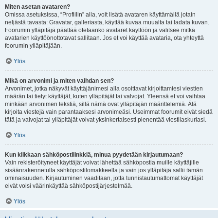
Miten asetan avataren?
Omissa asetuksissa, “Profiilin” alla, voit lisätä avataren käyttämällä jotain
neljästä tavasta: Gravatar, galleriasta, käyttää kuvaa muualta tai ladata kuvan.
Foorumin ylläpitäjä päättää otetaanko avataret käyttöön ja valitsee mitkä
avatarien käyttöönottotavat sallitaan. Jos et voi käyttää avataria, ota yhteyttä
foorumin ylläpitäjään.
Ylös
Mikä on arvonimi ja miten vaihdan sen?
Arvonimet, jotka näkyvät käyttäjänimesi alla osoittavat kirjoittamiesi viestien
määrän tai tietyt käyttäjät, kuten ylläpitäjät tai valvojat. Yleensä et voi vaihtaa
minkään arvonimen tekstiä, sillä nämä ovat ylläpitäjän määrittelemiä. Älä
kirjoita viestejä vain parantaaksesi arvonimeäsi. Useimmat foorumit eivät siedä
tätä ja valvojat tai ylläpitäjät voivat yksinkertaisesti pienentää viestilaskuriasi.
Ylös
Kun klikkaan sähköpostilinkkiä, minua pyydetään kirjautumaan?
Vain rekisteröityneet käyttäjät voivat lähettää sähköpostia muille käyttäjille
sisäänrakennetulla sähköpostilomakkeella ja vain jos ylläpitäjä sallii tämän
ominaisuuden. Kirjautuminen vaaditaan, jotta tunnistautumattomat käyttäjät
eivät voisi väärinkäyttää sähköpostijärjestelmää.
Ylös