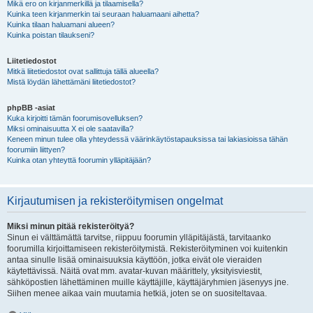
Mikä ero on kirjanmerkillä ja tilaamisella?
Kuinka teen kirjanmerkin tai seuraan haluamaani aihetta?
Kuinka tilaan haluamani alueen?
Kuinka poistan tilaukseni?
Liitetiedostot
Mitkä liitetiedostot ovat sallittuja tällä alueella?
Mistä löydän lähettämäni liitetiedostot?
phpBB -asiat
Kuka kirjoitti tämän foorumisovelluksen?
Miksi ominaisuutta X ei ole saatavilla?
Keneen minun tulee olla yhteydessä väärinkäytöstapauksissa tai lakiasioissa tähän
foorumiin liittyen?
Kuinka otan yhteyttä foorumin ylläpitäjään?
Kirjautumisen ja rekisteröitymisen ongelmat
Miksi minun pitää rekisteröityä?
Sinun ei välttämättä tarvitse, riippuu foorumin ylläpitäjästä, tarvitaanko
foorumilla kirjoittamiseen rekisteröitymistä. Rekisteröityminen voi kuitenkin
antaa sinulle lisää ominaisuuksia käyttöön, jotka eivät ole vieraiden
käytettävissä. Näitä ovat mm. avatar-kuvan määrittely, yksityisviestit,
sähköpostien lähettäminen muille käyttäjille, käyttäjäryhmien jäsenyys jne.
Siihen menee aikaa vain muutamia hetkiä, joten se on suositeltavaa.