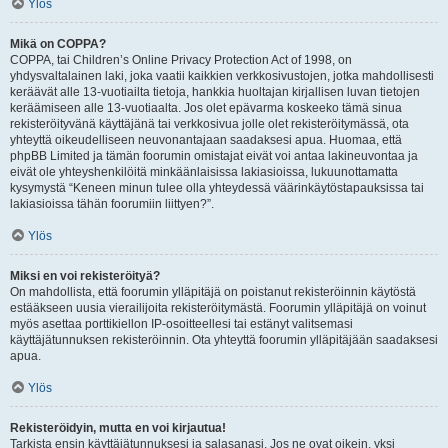
Ylös
Mikä on COPPA?
COPPA, tai Children’s Online Privacy Protection Act of 1998, on
yhdysvaltalainen laki, joka vaatii kaikkien verkkosivustojen, jotka mahdollisesti
keräävät alle 13-vuotiailta tietoja, hankkia huoltajan kirjallisen luvan tietojen
keräämiseen alle 13-vuotiaalta. Jos olet epävarma koskeeko tämä sinua
rekisteröityvänä käyttäjänä tai verkkosivua jolle olet rekisteröitymässä, ota
yhteyttä oikeudelliseen neuvonantajaan saadaksesi apua. Huomaa, että
phpBB Limited ja tämän foorumin omistajat eivät voi antaa lakineuvontaa ja
eivät ole yhteyshenkilöitä minkäänlaisissa lakiasioissa, lukuunottamatta
kysymystä “Keneen minun tulee olla yhteydessä väärinkäytöstapauksissa tai
lakiasioissa tähän foorumiin liittyen?”.
Ylös
Miksi en voi rekisteröityä?
On mahdollista, että foorumin ylläpitäjä on poistanut rekisteröinnin käytöstä
estääkseen uusia vierailijoita rekisteröitymästä. Foorumin ylläpitäjä on voinut
myös asettaa porttikiellon IP-osoitteellesi tai estänyt valitsemasi
käyttäjätunnuksen rekisteröinnin. Ota yhteyttä foorumin ylläpitäjään saadaksesi
apua.
Ylös
Rekisteröidyin, mutta en voi kirjautua!
Tarkista ensin käyttäjätunnuksesi ja salasanasi. Jos ne ovat oikein, yksi