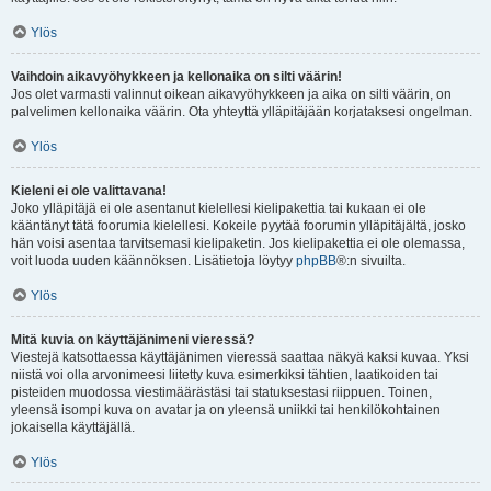
Ylös
Vaihdoin aikavyöhykkeen ja kellonaika on silti väärin!
Jos olet varmasti valinnut oikean aikavyöhykkeen ja aika on silti väärin, on
palvelimen kellonaika väärin. Ota yhteyttä ylläpitäjään korjataksesi ongelman.
Ylös
Kieleni ei ole valittavana!
Joko ylläpitäjä ei ole asentanut kielellesi kielipakettia tai kukaan ei ole
kääntänyt tätä foorumia kielellesi. Kokeile pyytää foorumin ylläpitäjältä, josko
hän voisi asentaa tarvitsemasi kielipaketin. Jos kielipakettia ei ole olemassa,
voit luoda uuden käännöksen. Lisätietoja löytyy
phpBB
®:n sivuilta.
Ylös
Mitä kuvia on käyttäjänimeni vieressä?
Viestejä katsottaessa käyttäjänimen vieressä saattaa näkyä kaksi kuvaa. Yksi
niistä voi olla arvonimeesi liitetty kuva esimerkiksi tähtien, laatikoiden tai
pisteiden muodossa viestimäärästäsi tai statuksestasi riippuen. Toinen,
yleensä isompi kuva on avatar ja on yleensä uniikki tai henkilökohtainen
jokaisella käyttäjällä.
Ylös