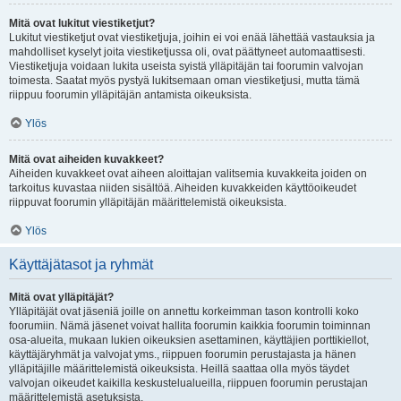
Mitä ovat lukitut viestiketjut?
Lukitut viestiketjut ovat viestiketjuja, joihin ei voi enää lähettää vastauksia ja
mahdolliset kyselyt joita viestiketjussa oli, ovat päättyneet automaattisesti.
Viestiketjuja voidaan lukita useista syistä ylläpitäjän tai foorumin valvojan
toimesta. Saatat myös pystyä lukitsemaan oman viestiketjusi, mutta tämä
riippuu foorumin ylläpitäjän antamista oikeuksista.
Ylös
Mitä ovat aiheiden kuvakkeet?
Aiheiden kuvakkeet ovat aiheen aloittajan valitsemia kuvakkeita joiden on
tarkoitus kuvastaa niiden sisältöä. Aiheiden kuvakkeiden käyttöoikeudet
riippuvat foorumin ylläpitäjän määrittelemistä oikeuksista.
Ylös
Käyttäjätasot ja ryhmät
Mitä ovat ylläpitäjät?
Ylläpitäjät ovat jäseniä joille on annettu korkeimman tason kontrolli koko
foorumiin. Nämä jäsenet voivat hallita foorumin kaikkia foorumin toiminnan
osa-alueita, mukaan lukien oikeuksien asettaminen, käyttäjien porttikiellot,
käyttäjäryhmät ja valvojat yms., riippuen foorumin perustajasta ja hänen
ylläpitäjille määrittelemistä oikeuksista. Heillä saattaa olla myös täydet
valvojan oikeudet kaikilla keskustelualueilla, riippuen foorumin perustajan
määrittelemistä asetuksista.