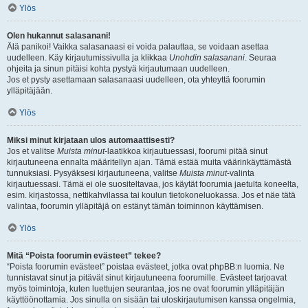
Ylös
Olen hukannut salasanani!
Älä panikoi! Vaikka salasanaasi ei voida palauttaa, se voidaan asettaa
uudelleen. Käy kirjautumissivulla ja klikkaa
Unohdin salasanani
. Seuraa
ohjeita ja sinun pitäisi kohta pystyä kirjautumaan uudelleen.
Jos et pysty asettamaan salasanaasi uudelleen, ota yhteyttä foorumin
ylläpitäjään.
Ylös
Miksi minut kirjataan ulos automaattisesti?
Jos et valitse
Muista minut
-laatikkoa kirjautuessasi, foorumi pitää sinut
kirjautuneena ennalta määritellyn ajan. Tämä estää muita väärinkäyttämästä
tunnuksiasi. Pysyäksesi kirjautuneena, valitse
Muista minut
-valinta
kirjautuessasi. Tämä ei ole suositeltavaa, jos käytät foorumia jaetulta koneelta,
esim. kirjastossa, nettikahvilassa tai koulun tietokoneluokassa. Jos et näe tätä
valintaa, foorumin ylläpitäjä on estänyt tämän toiminnon käyttämisen.
Ylös
Mitä “Poista foorumin evästeet” tekee?
“Poista foorumin evästeet” poistaa evästeet, jotka ovat phpBB:n luomia. Ne
tunnistavat sinut ja pitävät sinut kirjautuneena foorumille. Evästeet tarjoavat
myös toimintoja, kuten luettujen seurantaa, jos ne ovat foorumin ylläpitäjän
käyttöönottamia. Jos sinulla on sisään tai uloskirjautumisen kanssa ongelmia,