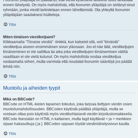
Foorumin ylläpitäjä on päättänyt, että viestit kyseiselle alueelle tulee tarkastaa
ennen lähetystä. On myös mahdollista, että foorumin ylläpitäjä on siirtänyt sinut
ryhmään, jonka viestit tarkistetaan ennen lähettämistä. Ota yhteyttä foorumin
ylläpitäjään saadaksesi lisätietoja.
Ylös
Miten tönäisen viestiketjuani?
Klikkaamalla “Tönaise viestiä” -linkkiä, kun katselet sitä, voit “tönäistä”
viestiketjua alueen ensimmäisen sivun yläosaan. Jos et näe tätä, viestiketjujen
tönäiseminen ei ole sallittua tai aika joka viestiketjujen tönäisemisen välillä
vaaditaan ei ole vielä kulunut. On myös mahdollista nostaa viestiketjua
vastaamalla siihen, mutta varmista että noudatat foorumin sääntöjä jos päätät
tehdä niin.
Ylös
Muotoilu ja aiheiden tyypit
Mikä on BBCode?
BBCode on HTML-kielen tapainen toteutus, joka tarjoaa tiettyjen viestin osien
muotoilumahdollisuuden. BBCoden käytöstä päättää ylläpitäjä, mutta se
voidaan ottaa pois käytöstä myös viestikohtaisesti viestin kirjoituslomakkeella.
BBCode itsessään on HTML:n kaltainen, mutta tagit käyttävät < ja > merkkien
sijaan hakasulkuja [ ja ]. BBCoden oppaan löydät viestinlähetyssivun kautta.
Ylös