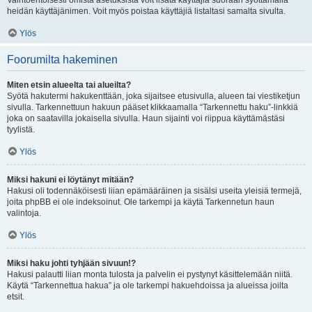
Vaihtoehtoisesti omista asetuksista voit lisätä käyttäjiä suoraan syöttämällä
heidän käyttäjänimen. Voit myös poistaa käyttäjiä listaltasi samalta sivulta.
Ylös
Foorumilta hakeminen
Miten etsin alueelta tai alueilta?
Syötä hakutermi hakukenttään, joka sijaitsee etusivulla, alueen tai viestiketjun
sivulla. Tarkennettuun hakuun pääset klikkaamalla “Tarkennettu haku”-linkkiä
joka on saatavilla jokaisella sivulla. Haun sijainti voi riippua käyttämästäsi
tyylistä.
Ylös
Miksi hakuni ei löytänyt mitään?
Hakusi oli todennäköisesti liian epämääräinen ja sisälsi useita yleisiä termejä,
joita phpBB ei ole indeksoinut. Ole tarkempi ja käytä Tarkennetun haun
valintoja.
Ylös
Miksi haku johti tyhjään sivuun!?
Hakusi palautti liian monta tulosta ja palvelin ei pystynyt käsittelemään niitä.
Käytä “Tarkennettua hakua” ja ole tarkempi hakuehdoissa ja alueissa joilta
etsit.