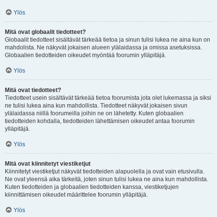
Ylös
Mitä ovat globaalit tiedotteet?
Globaalit tiedotteet sisältävät tärkeää tietoa ja sinun tulisi lukea ne aina kun on
mahdolista. Ne näkyvät jokaisen alueen ylälaidassa ja omissa asetuksissa.
Globaalien tiedotteiden oikeudet myöntää foorumin ylläpitäjä.
Ylös
Mitä ovat tiedotteet?
Tiedotteet usein sisältävät tärkeää tietoa foorumista jota olet lukemassa ja siksi
ne tulisi lukea aina kun mahdollista. Tiedotteet näkyvät jokaisen sivun
ylälaidassa niillä foorumeilla joihin ne on lähetetty. Kuten globaalien
tiedotteiden kohdalla, tiedotteiden lähettämisen oikeudet antaa foorumin
ylläpitäjä.
Ylös
Mitä ovat kiinnitetyt viestiketjut
Kiinnitetyt viestiketjut näkyvät tiedotteiden alapuolella ja ovat vain etusivulla.
Ne ovat yleensä aika tärkeitä, joten sinun tulisi lukea ne aina kun mahdollista.
Kuten tiedotteiden ja globaalien tiedotteiden kanssa, viestiketjujen
kiinnittämisen oikeudet määrittelee foorumin ylläpitäjä.
Ylös