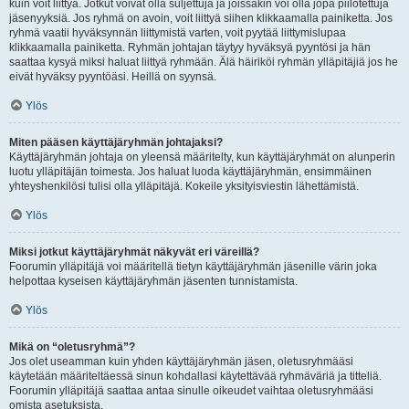
kuin voit liittyä. Jotkut voivat olla suljettuja ja joissakin voi olla jopa piilotettuja
jäsenyyksiä. Jos ryhmä on avoin, voit liittyä siihen klikkaamalla painiketta. Jos
ryhmä vaatii hyväksynnän liittymistä varten, voit pyytää liittymislupaa
klikkaamalla painiketta. Ryhmän johtajan täytyy hyväksyä pyyntösi ja hän
saattaa kysyä miksi haluat liittyä ryhmään. Älä häiriköi ryhmän ylläpitäjiä jos he
eivät hyväksy pyyntöäsi. Heillä on syynsä.
Ylös
Miten pääsen käyttäjäryhmän johtajaksi?
Käyttäjäryhmän johtaja on yleensä määritelty, kun käyttäjäryhmät on alunperin
luotu ylläpitäjän toimesta. Jos haluat luoda käyttäjäryhmän, ensimmäinen
yhteyshenkilösi tulisi olla ylläpitäjä. Kokeile yksityisviestin lähettämistä.
Ylös
Miksi jotkut käyttäjäryhmät näkyvät eri väreillä?
Foorumin ylläpitäjä voi määritellä tietyn käyttäjäryhmän jäsenille värin joka
helpottaa kyseisen käyttäjäryhmän jäsenten tunnistamista.
Ylös
Mikä on “oletusryhmä”?
Jos olet useamman kuin yhden käyttäjäryhmän jäsen, oletusryhmääsi
käytetään määriteltäessä sinun kohdallasi käytettävää ryhmäväriä ja titteliä.
Foorumin ylläpitäjä saattaa antaa sinulle oikeudet vaihtaa oletusryhmääsi
omista asetuksista.