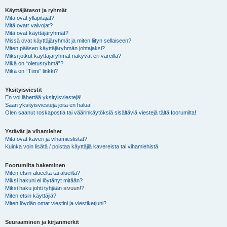
Käyttäjätasot ja ryhmät
Mitä ovat ylläpitäjät?
Mitä ovatr valvojat?
Mitä ovat käyttäjäryhmät?
Missä ovat käyttäjäryhmät ja miten liityn sellaiseen?
Miten pääsen käyttäjäryhmän johtajaksi?
Miksi jotkut käyttäjäryhmät näkyvät eri väreillä?
Mikä on “oletusryhmä”?
Mikä on “Tiimi” linkki?
Yksityisviestit
En voi lähettää yksityisviestejä!
Saan yksityisviestejä joita en halua!
Olen saanut roskapostia tai väärinkäytöksiä sisältäviä viestejä tältä foorumilta!
Ystävät ja vihamiehet
Mitä ovat kaveri ja vihamieslistat?
Kuinka voin lisätä / poistaa käyttäjiä kavereista tai vihamiehistä
Foorumilta hakeminen
Miten etsin alueelta tai alueilta?
Miksi hakuni ei löytänyt mitään?
Miksi haku johti tyhjään sivuun!?
Miten etsin käyttäjiä?
Miten löydän omat viestini ja viestiketjuni?
Seuraaminen ja kirjanmerkit