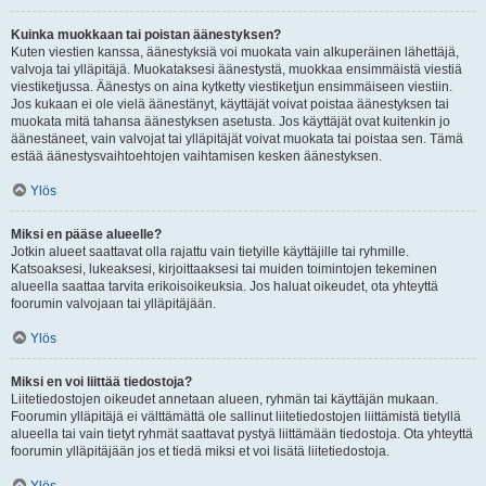
Kuinka muokkaan tai poistan äänestyksen?
Kuten viestien kanssa, äänestyksiä voi muokata vain alkuperäinen lähettäjä,
valvoja tai ylläpitäjä. Muokataksesi äänestystä, muokkaa ensimmäistä viestiä
viestiketjussa. Äänestys on aina kytketty viestiketjun ensimmäiseen viestiin.
Jos kukaan ei ole vielä äänestänyt, käyttäjät voivat poistaa äänestyksen tai
muokata mitä tahansa äänestyksen asetusta. Jos käyttäjät ovat kuitenkin jo
äänestäneet, vain valvojat tai ylläpitäjät voivat muokata tai poistaa sen. Tämä
estää äänestysvaihtoehtojen vaihtamisen kesken äänestyksen.
Ylös
Miksi en pääse alueelle?
Jotkin alueet saattavat olla rajattu vain tietyille käyttäjille tai ryhmille.
Katsoaksesi, lukeaksesi, kirjoittaaksesi tai muiden toimintojen tekeminen
alueella saattaa tarvita erikoisoikeuksia. Jos haluat oikeudet, ota yhteyttä
foorumin valvojaan tai ylläpitäjään.
Ylös
Miksi en voi liittää tiedostoja?
Liitetiedostojen oikeudet annetaan alueen, ryhmän tai käyttäjän mukaan.
Foorumin ylläpitäjä ei välttämättä ole sallinut liitetiedostojen liittämistä tietyllä
alueella tai vain tietyt ryhmät saattavat pystyä liittämään tiedostoja. Ota yhteyttä
foorumin ylläpitäjään jos et tiedä miksi et voi lisätä liitetiedostoja.