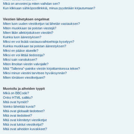
Mikä on arvonimi ja miten vaihdan sen?
Kun klikkaan sähköpostilinkkiä, minua pyydetään kirjautumaan?
Viestien lähetyksen ongelmat
Miten luon uuden viestiketjun tai lähetän vastauksen?
Miten muokkaan tai poistan viestejä?
Miten liitän allekirjoituksen viestiini?
Kuinka luon äänestyksen?
Miksi en voi lisätä vastausvaihtoehtoja kyselyyn?
Kuinka muokkaan tai poistan äänestyksen?
Miksi en pääse alueelle?
Miksi en voi liittää tiedostoja?
Miksi sain varoituksen?
Miten ilmoitan viestin valvojalle?
Mitä “Tallenna”-painike viestin kirjoittamisessa tekee?
Miksi minun viestini tarvitsee hyväksynnän?
Miten tönäisen viestiketjuani?
Muotoilu ja aiheiden tyypit
Mikä on BBCode?
Onko HTML sallittu?
Mitä ovat hymiöt?
Voinko lähettää kuvia?
Mitä ovat globaalit tiedotteet?
Mitä ovat tiedotteet?
Mitä ovat kiinnitetyt viestiketjut
Mitä ovat lukitut viestiketjut?
Mitä ovat aiheiden kuvakkeet?