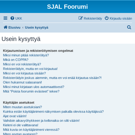
SJAL Foorumi
UKK
Rekisteröidy
Kirjaudu sisään
E
Etusivu
Usein kysyttyä
t
Usein kysyttyä
s
i
Kirjautumisen ja rekisteröitymisen ongelmat
Miksi minun pitää rekisteröityä?
Mikä on COPPA?
Miksi en voi rekisteröityä?
Rekisteröidyin, mutta en voi kirjautua!
Miksi en voi kirjautua sisään?
Rekisteröidyin joskus aiemmin, mutta en voi enää kirjautua sisään?!
Olen hukannut salasanani!
Miksi minut kirjataan ulos automaattisesti?
Mitä “Poista foorumin evästeet” tekee?
Käyttäjän asetukset
Miten muutan asetuksiani?
Kuinka estän käyttäjänimeni näkymisen paikalla olevissa käyttäjissä?
Ajat ovat väärin!
Vaihdoin aikavyöhykkeen ja kellonaika on silti väärin!
Kieleni ei ole valittavana!
Mitä kuvia on käyttäjänimeni vieressä?
Miten asetan avataren?