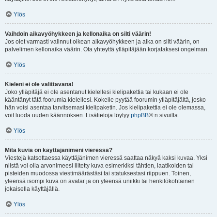
Ylös
Vaihdoin aikavyöhykkeen ja kellonaika on silti väärin!
Jos olet varmasti valinnut oikean aikavyöhykkeen ja aika on silti väärin, on
palvelimen kellonaika väärin. Ota yhteyttä ylläpitäjään korjataksesi ongelman.
Ylös
Kieleni ei ole valittavana!
Joko ylläpitäjä ei ole asentanut kielellesi kielipakettia tai kukaan ei ole
kääntänyt tätä foorumia kielellesi. Kokeile pyytää foorumin ylläpitäjältä, josko
hän voisi asentaa tarvitsemasi kielipaketin. Jos kielipakettia ei ole olemassa,
voit luoda uuden käännöksen. Lisätietoja löytyy
phpBB
®:n sivuilta.
Ylös
Mitä kuvia on käyttäjänimeni vieressä?
Viestejä katsottaessa käyttäjänimen vieressä saattaa näkyä kaksi kuvaa. Yksi
niistä voi olla arvonimeesi liitetty kuva esimerkiksi tähtien, laatikoiden tai
pisteiden muodossa viestimäärästäsi tai statuksestasi riippuen. Toinen,
yleensä isompi kuva on avatar ja on yleensä uniikki tai henkilökohtainen
jokaisella käyttäjällä.
Ylös