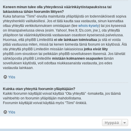
Keneen minun tulee olla yhteydessä väärinkäytöstapauksissa tai
lakiasioissa tähän foorumiin liittyen?
Kuka tahansa “Tiimi”-sivulla mainituista ylläpitäjistä on todennäköisesti sopiva
yhteyshenkilö valituksillesi. Jos et tätä kautta saa vastausta, sinun kannattaa
ottaa yhteyttä verkkotunnuksen omistajaan (tee
whois-kysely
) tai jos kyseessä
on ilmaispalvelussa oleva (esim. Yahoo!, free.fr, f2s.com, jne.), ota yhteyttä
ylläpitoon tai väärinkäytöksistä vastaavaan osastoon kyseisessä palvelussa.
Huomaa, että phpBB Limitedillä
ei ole lainkaan toimivaltaa
ja sitä ei voida
pitää vastuussa miten, missä tai kenen toimesta tämä foorumi on käytössä. Älä
ota yhteyttä phpBB Limitediin missään lakiasioissa
jotka eivät liity
phpBB.com-sivustoon tai pelkkään phpBB-sovellukseen itseensä. Jos lähetät
sähköpostia phpBB Limitedille
mistään kolmannen osapuolen
tämän
sovelluksen käytöstä, voit odottaa niukkasanaista vastausta, jos edes
vastausta lainkaan.
Ylös
Kuinka otan yhteyttä foorumin ylläpitäjään?
Kaikki foorumin käyttäjät voivat käyttää “Ota yhteyttä” -lomaketta, jos täämä
vaihtoehto on foorumin ylläpitäjän mahdollistama.
Foorumin käyttäjät voivat käyttää myös “Tiimi”-linkkiä.
Ylös
Hyppää