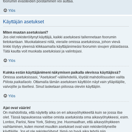
foorumin evästeiden poistaminen voi auttaa.
Ylös
Käyttäjän asetukset
Miten muutan asetuksiani?
Jos olet rekisteröitynyt käyttäjä, kaikki asetuksesi tallennetaan foorumin
tietokantaan. Muokataksesi niitä, vieraile omissa asetuksissa, johon vievä
linkki löytyy yleensä klikkaamalla käyttäjänimeäsi foorumin sivujen ylälaidassa.
Tätä kautta voit muokata asetuksiasi ja valintojasi.
Ylös
Kuinka estän käyttäjänimeni näkymisen paikalla olevissa käyttäjissä?
Omissa asetuksissasi, “Asetukset”-välilehdellä, löydät mahdollisuuden valita
Piilota paikallaolo
. Ottamalla tämän asetuksen käyttöön näyt vain ylläpitäjille,
valvojille ja itsellesi. Sinut lasketaan piilossa oleviin käyttäjiin.
Ylös
Ajat ovat väärin!
On mahdollista, että näytetty aika on eri aikavyöhykkeeltä kuin se jossa itse
olet. Tässä tapauksessa valitse omista asetuksista oma aikavyöhykkeesi, esim.
Lontoo, Pariisi, New York, Sidney, jne. Huomaathan, että aikavyöhykkeen
vaihtaminen, kuten monet muutkin asetukset ovat vain rekisteröityneille
käyttäjille. Jos et ole rekisteröitynyt, tämä on hyvä aika tehdä niin.