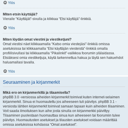
Ylös
Miten etsin käyttäjiä?
Vieraile “Käyttäjät”-sivulla ja klikkaa “Etsi käyttäjä”-linkkiä.
Ylös
Miten löydän omat viestini ja viestiketjuni?
Omat viestisi näet klikkaamalla “Katso omia viestejäsi”-linkkiä omissa
asetuksissa tai klikkaamalla “Etsi käyttäjän viesteistä”-linkkiä omalla
profiilisivullasi tai klikkaamalla “Pikalinkit”-valikkoa foorumin ylälaidassa.
Etsiäksesi omia viestiketjuja, käytä tarkennettua hakua ja täytä sen hakuehdot
haluamallasi tavalla.
Ylös
Seuraaminen ja kirjanmerkit
Mikä ero on kirjanmerkillä ja tilaamisella?
phpBB 3.0 -versiossa aiheiden kirjanmerkit toimivat kuten internet-selaimen
kirjanmerkit. Sinua ei huomautettu jos aiheeseen tuli päivitys. phpBB 3.1 -
versiosta lähtien kirjanmerkit toimivat samaan tapaan kuin aiheiden tilaaminen.
Voit saada ilmoituksen kun aihe josta sinulla on kirjanmerkki päivittyy.
Tilaaminen puolestaan huomauttaa sinua kun aiheeseen tai foorumiin tulee
päivitys. Huomautusten asetukset ja tilausten asetukset voidaan määrittää
omissa asetuksissa kohdassa “Omat asetukset”.