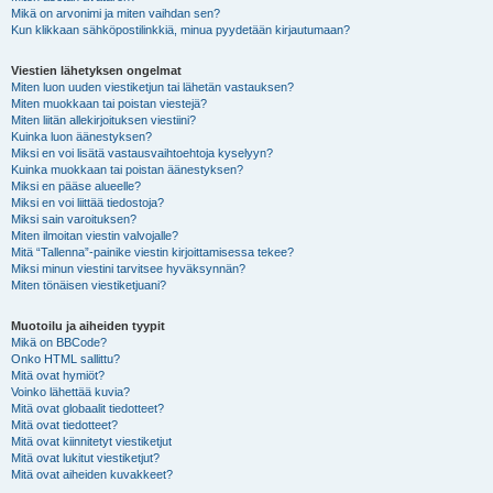
Mikä on arvonimi ja miten vaihdan sen?
Kun klikkaan sähköpostilinkkiä, minua pyydetään kirjautumaan?
Viestien lähetyksen ongelmat
Miten luon uuden viestiketjun tai lähetän vastauksen?
Miten muokkaan tai poistan viestejä?
Miten liitän allekirjoituksen viestiini?
Kuinka luon äänestyksen?
Miksi en voi lisätä vastausvaihtoehtoja kyselyyn?
Kuinka muokkaan tai poistan äänestyksen?
Miksi en pääse alueelle?
Miksi en voi liittää tiedostoja?
Miksi sain varoituksen?
Miten ilmoitan viestin valvojalle?
Mitä “Tallenna”-painike viestin kirjoittamisessa tekee?
Miksi minun viestini tarvitsee hyväksynnän?
Miten tönäisen viestiketjuani?
Muotoilu ja aiheiden tyypit
Mikä on BBCode?
Onko HTML sallittu?
Mitä ovat hymiöt?
Voinko lähettää kuvia?
Mitä ovat globaalit tiedotteet?
Mitä ovat tiedotteet?
Mitä ovat kiinnitetyt viestiketjut
Mitä ovat lukitut viestiketjut?
Mitä ovat aiheiden kuvakkeet?