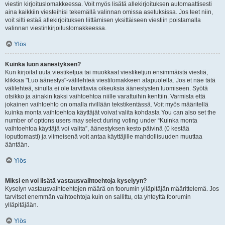
viestin kirjoituslomakkeessa. Voit myös lisätä allekirjoituksen automaattisesti
aina kaikkiin viesteihisi tekemällä valinnan omissa asetuksissa. Jos teet niin,
voit silti estää allekirjoituksen liittämisen yksittäiseen viestiin poistamalla
valinnan viestinkirjoituslomakkeessa.
Ylös
Kuinka luon äänestyksen?
Kun kirjoitat uuta viestiketjua tai muokkaat viestiketjun ensimmäistä viestiä,
klikkaa "Luo äänestys"-välilehteä viestilomakkeen alapuolella. Jos et näe tätä
välilehteä, sinulla ei ole tarvittavia oikeuksia äänestysten luomiseen. Syötä
otsikko ja ainakin kaksi vaihtoehtoa niille varattuihin kenttiin. Varmista että
jokainen vaihtoehto on omalla rivillään tekstikentässä. Voit myös määritellä
kuinka monta vaihtoehtoa käyttäjät voivat valita kohdasta You can also set the
number of options users may select during voting under “Kuinka monta
vaihtoehtoa käyttäjä voi valita”, äänestyksen kesto päivinä (0 kestää
loputtomasti) ja viimeisenä voit antaa käyttäjille mahdollisuuden muuttaa
ääntään.
Ylös
Miksi en voi lisätä vastausvaihtoehtoja kyselyyn?
Kyselyn vastausvaihtoehtojen määrä on foorumin ylläpitäjän määrittelemä. Jos
tarvitset enemmän vaihtoehtoja kuin on sallittu, ota yhteyttä foorumin
ylläpitäjään.
Ylös