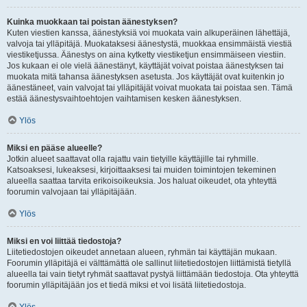
Kuinka muokkaan tai poistan äänestyksen?
Kuten viestien kanssa, äänestyksiä voi muokata vain alkuperäinen lähettäjä,
valvoja tai ylläpitäjä. Muokataksesi äänestystä, muokkaa ensimmäistä viestiä
viestiketjussa. Äänestys on aina kytketty viestiketjun ensimmäiseen viestiin.
Jos kukaan ei ole vielä äänestänyt, käyttäjät voivat poistaa äänestyksen tai
muokata mitä tahansa äänestyksen asetusta. Jos käyttäjät ovat kuitenkin jo
äänestäneet, vain valvojat tai ylläpitäjät voivat muokata tai poistaa sen. Tämä
estää äänestysvaihtoehtojen vaihtamisen kesken äänestyksen.
Ylös
Miksi en pääse alueelle?
Jotkin alueet saattavat olla rajattu vain tietyille käyttäjille tai ryhmille.
Katsoaksesi, lukeaksesi, kirjoittaaksesi tai muiden toimintojen tekeminen
alueella saattaa tarvita erikoisoikeuksia. Jos haluat oikeudet, ota yhteyttä
foorumin valvojaan tai ylläpitäjään.
Ylös
Miksi en voi liittää tiedostoja?
Liitetiedostojen oikeudet annetaan alueen, ryhmän tai käyttäjän mukaan.
Foorumin ylläpitäjä ei välttämättä ole sallinut liitetiedostojen liittämistä tietyllä
alueella tai vain tietyt ryhmät saattavat pystyä liittämään tiedostoja. Ota yhteyttä
foorumin ylläpitäjään jos et tiedä miksi et voi lisätä liitetiedostoja.