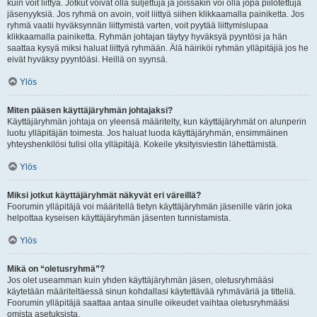
kuin voit liittyä. Jotkut voivat olla suljettuja ja joissakin voi olla jopa piilotettuja
jäsenyyksiä. Jos ryhmä on avoin, voit liittyä siihen klikkaamalla painiketta. Jos
ryhmä vaatii hyväksynnän liittymistä varten, voit pyytää liittymislupaa
klikkaamalla painiketta. Ryhmän johtajan täytyy hyväksyä pyyntösi ja hän
saattaa kysyä miksi haluat liittyä ryhmään. Älä häiriköi ryhmän ylläpitäjiä jos he
eivät hyväksy pyyntöäsi. Heillä on syynsä.
Ylös
Miten pääsen käyttäjäryhmän johtajaksi?
Käyttäjäryhmän johtaja on yleensä määritelty, kun käyttäjäryhmät on alunperin
luotu ylläpitäjän toimesta. Jos haluat luoda käyttäjäryhmän, ensimmäinen
yhteyshenkilösi tulisi olla ylläpitäjä. Kokeile yksityisviestin lähettämistä.
Ylös
Miksi jotkut käyttäjäryhmät näkyvät eri väreillä?
Foorumin ylläpitäjä voi määritellä tietyn käyttäjäryhmän jäsenille värin joka
helpottaa kyseisen käyttäjäryhmän jäsenten tunnistamista.
Ylös
Mikä on “oletusryhmä”?
Jos olet useamman kuin yhden käyttäjäryhmän jäsen, oletusryhmääsi
käytetään määriteltäessä sinun kohdallasi käytettävää ryhmäväriä ja titteliä.
Foorumin ylläpitäjä saattaa antaa sinulle oikeudet vaihtaa oletusryhmääsi
omista asetuksista.