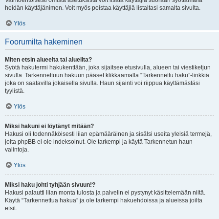
Vaihtoehtoisesti omista asetuksista voit lisätä käyttäjiä suoraan syöttämällä
heidän käyttäjänimen. Voit myös poistaa käyttäjiä listaltasi samalta sivulta.
Ylös
Foorumilta hakeminen
Miten etsin alueelta tai alueilta?
Syötä hakutermi hakukenttään, joka sijaitsee etusivulla, alueen tai viestiketjun
sivulla. Tarkennettuun hakuun pääset klikkaamalla “Tarkennettu haku”-linkkiä
joka on saatavilla jokaisella sivulla. Haun sijainti voi riippua käyttämästäsi
tyylistä.
Ylös
Miksi hakuni ei löytänyt mitään?
Hakusi oli todennäköisesti liian epämääräinen ja sisälsi useita yleisiä termejä,
joita phpBB ei ole indeksoinut. Ole tarkempi ja käytä Tarkennetun haun
valintoja.
Ylös
Miksi haku johti tyhjään sivuun!?
Hakusi palautti liian monta tulosta ja palvelin ei pystynyt käsittelemään niitä.
Käytä “Tarkennettua hakua” ja ole tarkempi hakuehdoissa ja alueissa joilta
etsit.