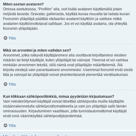
Miten asetan avataren?
Omissa asetuksissa, “Profiilin” alla, voit lisätä avataren käyttämällä jotain
neljästä tavasta: Gravatar, galleriasta, käyttää kuvaa muualta tai ladata kuvan.
Foorumin ylläpitäjä päättää otetaanko avataret käyttöön ja valitsee mitkä
avatarien käyttöönottotavat sallitaan. Jos et voi käyttää avataria, ota yhteyttä
foorumin ylläpitäjään.
Ylös
Mikä on arvonimi ja miten vaihdan sen?
Arvonimet, jotka näkyvät käyttäjänimesi alla osoittavat kirjoittamiesi viestien
määrän tai tietyt käyttäjät, kuten ylläpitäjät tai valvojat. Yleensä et voi vaihtaa
minkään arvonimen tekstiä, sillä nämä ovat ylläpitäjän määrittelemiä. Älä
kirjoita viestejä vain parantaaksesi arvonimeäsi. Useimmat foorumit eivät siedä
tätä ja valvojat tai ylläpitäjät voivat yksinkertaisesti pienentää viestilaskuriasi.
Ylös
Kun klikkaan sähköpostilinkkiä, minua pyydetään kirjautumaan?
Vain rekisteröityneet käyttäjät voivat lähettää sähköpostia muille käyttäjille
sisäänrakennetulla sähköpostilomakkeella ja vain jos ylläpitäjä sallii tämän
ominaisuuden. Kirjautuminen vaaditaan, jotta tunnistautumattomat käyttäjät
eivät voisi väärinkäyttää sähköpostijärjestelmää.
Ylös