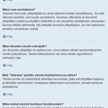
Ylös
Miksi sain varoituksen?
Jokaisen foorumin ylläpitäjällä on omat säännöt heidän sivustollensa. Jos olet
rikkonut sääntöä, voit saada varoituksen. Huomioi, että tämä on foorumin
ylläpitäjän päätös ja phpBB Limitedillä ei ole sivustolla annettavien varoitusten
kanssa mitään tekemistä. Ota yhteyttä foorumin ylläpitäjään, jos olet epävarma
annetun varoituksen syystä.
Ylös
Miten ilmoitan viestin valvojalle?
Jos foorumin ylläpitäjä on sallinut sen, sinun pitäisi nähdä raportointipainike
viestin yhteydessä. Tämän klikkaaminen vie sinut viestin raportoinnin
vaiheiden läpi.
Ylös
Mitä “Tallenna”-painike viestin kirjoittamisessa tekee?
Tämän avulla on mahdollista tallentaa luonnoksia, jotka voit kirjoittaa loppuun
ja lähettää myöhemmin. Avataksesi tallennetun luonnoksen, vieraile komissa
asetuksissa.
Ylös
Miksi minun viestini tarvitsee hyväksynnän?