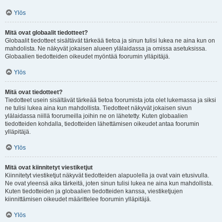
Ylös
Mitä ovat globaalit tiedotteet?
Globaalit tiedotteet sisältävät tärkeää tietoa ja sinun tulisi lukea ne aina kun on
mahdolista. Ne näkyvät jokaisen alueen ylälaidassa ja omissa asetuksissa.
Globaalien tiedotteiden oikeudet myöntää foorumin ylläpitäjä.
Ylös
Mitä ovat tiedotteet?
Tiedotteet usein sisältävät tärkeää tietoa foorumista jota olet lukemassa ja siksi
ne tulisi lukea aina kun mahdollista. Tiedotteet näkyvät jokaisen sivun
ylälaidassa niillä foorumeilla joihin ne on lähetetty. Kuten globaalien
tiedotteiden kohdalla, tiedotteiden lähettämisen oikeudet antaa foorumin
ylläpitäjä.
Ylös
Mitä ovat kiinnitetyt viestiketjut
Kiinnitetyt viestiketjut näkyvät tiedotteiden alapuolella ja ovat vain etusivulla.
Ne ovat yleensä aika tärkeitä, joten sinun tulisi lukea ne aina kun mahdollista.
Kuten tiedotteiden ja globaalien tiedotteiden kanssa, viestiketjujen
kiinnittämisen oikeudet määrittelee foorumin ylläpitäjä.
Ylös