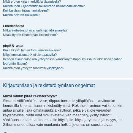
Mikä ero on kirjanmerkillä ja tilaamisella?
Kuinka teen kirjanmerkin tai seuraan haluamaani aihetta?
Kuinka tilaan haluamani alueen?
Kuinka poistan tilaukseni?
Liitetiedostot
Mitkä liitetiedostot ovat sallittuja tällä alueella?
Mistä löydän lähettämäni liitetiedostot?
phpBB -asiat
Kuka kirjoitti tämän foorumisovelluksen?
Miksi ominaisuutta X ei ole saatavilla?
Keneen minun tulee olla yhteydessä väärinkäytöstapauksissa tai lakiasioissa tähän
foorumiin liittyen?
Kuinka otan yhteyttä foorumin ylläpitäjään?
Kirjautumisen ja rekisteröitymisen ongelmat
Miksi minun pitää rekisteröityä?
Sinun ei välttämättä tarvitse, riippuu foorumin ylläpitäjästä, tarvitaanko
foorumilla kirjoittamiseen rekisteröitymistä. Rekisteröityminen voi kuitenkin
antaa sinulle lisää ominaisuuksia käyttöön, jotka eivät ole vieraiden
käytettävissä. Näitä ovat mm. avatar-kuvan määrittely, yksityisviestit,
sähköpostien lähettäminen muille käyttäjille, käyttäjäryhmien jäsenyys jne.
Siihen menee aikaa vain muutamia hetkiä, joten se on suositeltavaa.