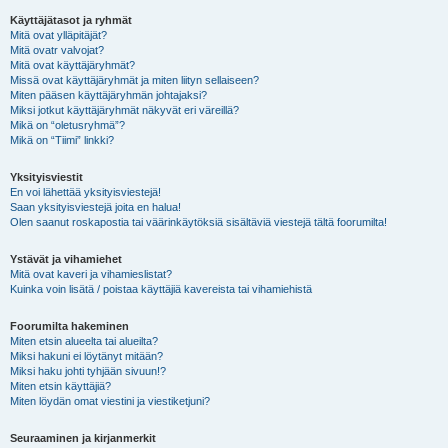
Käyttäjätasot ja ryhmät
Mitä ovat ylläpitäjät?
Mitä ovatr valvojat?
Mitä ovat käyttäjäryhmät?
Missä ovat käyttäjäryhmät ja miten liityn sellaiseen?
Miten pääsen käyttäjäryhmän johtajaksi?
Miksi jotkut käyttäjäryhmät näkyvät eri väreillä?
Mikä on “oletusryhmä”?
Mikä on “Tiimi” linkki?
Yksityisviestit
En voi lähettää yksityisviestejä!
Saan yksityisviestejä joita en halua!
Olen saanut roskapostia tai väärinkäytöksiä sisältäviä viestejä tältä foorumilta!
Ystävät ja vihamiehet
Mitä ovat kaveri ja vihamieslistat?
Kuinka voin lisätä / poistaa käyttäjiä kavereista tai vihamiehistä
Foorumilta hakeminen
Miten etsin alueelta tai alueilta?
Miksi hakuni ei löytänyt mitään?
Miksi haku johti tyhjään sivuun!?
Miten etsin käyttäjiä?
Miten löydän omat viestini ja viestiketjuni?
Seuraaminen ja kirjanmerkit