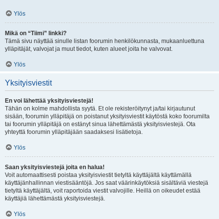
Ylös
Mikä on “Tiimi” linkki?
Tämä sivu näyttää sinulle listan foorumin henkilökunnasta, mukaanluettuna
ylläpitäjät, valvojat ja muut tiedot, kuten alueet joita he valvovat.
Ylös
Yksityisviestit
En voi lähettää yksityisviestejä!
Tähän on kolme mahdollista syytä. Et ole rekisteröitynyt ja/tai kirjautunut
sisään, foorumin ylläpitäjä on poistanut yksityisviestit käytöstä koko foorumilta
tai foorumin ylläpitäjä on estänyt sinua lähettämästä yksityisviestejä. Ota
yhteyttä foorumin ylläpitäjään saadaksesi lisätietoja.
Ylös
Saan yksityisviestejä joita en halua!
Voit automaattisesti poistaa yksityisviestit tietyltä käyttäjältä käyttämällä
käyttäjänhallinnan viestisääntöjä. Jos saat väärinkäytöksiä sisältäviä viestejä
tietyltä käyttäjältä, voit raportoida viestit valvojille. Heillä on oikeudet estää
käyttäjiä lähettämästä yksityisviestejä.
Ylös