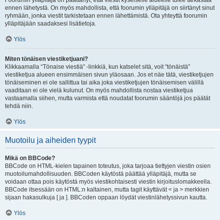
Foorumin ylläpitäjä on päättänyt, että viestit kyseiselle alueelle tulee tarkastaa
ennen lähetystä. On myös mahdollista, että foorumin ylläpitäjä on siirtänyt sinut
ryhmään, jonka viestit tarkistetaan ennen lähettämistä. Ota yhteyttä foorumin
ylläpitäjään saadaksesi lisätietoja.
Ylös
Miten tönäisen viestiketjuani?
Klikkaamalla “Tönaise viestiä” -linkkiä, kun katselet sitä, voit “tönäistä”
viestiketjua alueen ensimmäisen sivun yläosaan. Jos et näe tätä, viestiketjujen
tönäiseminen ei ole sallittua tai aika joka viestiketjujen tönäisemisen välillä
vaaditaan ei ole vielä kulunut. On myös mahdollista nostaa viestiketjua
vastaamalla siihen, mutta varmista että noudatat foorumin sääntöjä jos päätät
tehdä niin.
Ylös
Muotoilu ja aiheiden tyypit
Mikä on BBCode?
BBCode on HTML-kielen tapainen toteutus, joka tarjoaa tiettyjen viestin osien
muotoilumahdollisuuden. BBCoden käytöstä päättää ylläpitäjä, mutta se
voidaan ottaa pois käytöstä myös viestikohtaisesti viestin kirjoituslomakkeella.
BBCode itsessään on HTML:n kaltainen, mutta tagit käyttävät < ja > merkkien
sijaan hakasulkuja [ ja ]. BBCoden oppaan löydät viestinlähetyssivun kautta.
Ylös