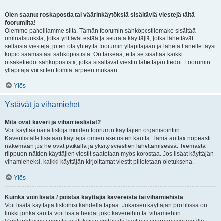
Olen saanut roskapostia tai väärinkäytöksiä sisältäviä viestejä tältä
foorumilta!
Olemme pahoillamme siitä. Tämän foorumin sähköpostilomake sisältää
ominaisuuksia, jotka yrittävät estää ja seurata käyttäjiä, jotka lähettävät
sellaisia viestejä, joten ota yhteyttä foorumin ylläpitäjään ja lähetä hänelle täysi
kopio saamastasi sähköpostista. On tärkeää, että se sisältää kaikki
otsaketiedot sähköpostista, jotka sisältävät viestin lähettäjän tiedot. Foorumin
ylläpitäjä voi sitten toimia tarpeen mukaan.
Ylös
Ystävät ja vihamiehet
Mitä ovat kaveri ja vihamieslistat?
Voit käyttää näitä listoja muiden foorumin käyttäjien organisointiin.
Kaverilistalle lisätään käyttäjiä omien asetusten kautta. Tämä auttaa nopeasti
näkemään jos he ovat paikalla ja yksityisviestien lähettämisessä. Teemasta
riippuen näiden käyttäjien viestit saatetaan myös korostaa. Jos lisäät käyttäjän
vihamieheksi, kaikki käyttäjän kirjoittamat viestit piilotetaan oletuksena.
Ylös
Kuinka voin lisätä / poistaa käyttäjiä kavereista tai vihamiehistä
Voit lisätä käyttäjiä listoihisi kahdella tapaa. Jokaisen käyttäjän profiilissa on
linkki jonka kautta voit lisätä heidät joko kavereihin tai vihamiehiin.