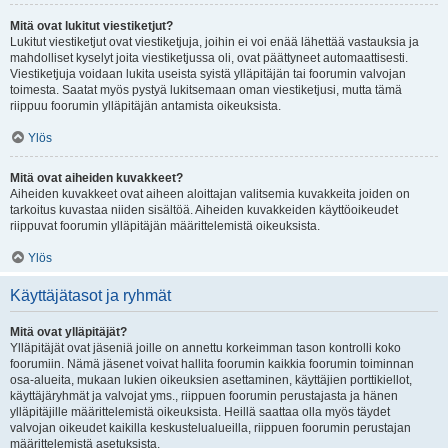
Mitä ovat lukitut viestiketjut?
Lukitut viestiketjut ovat viestiketjuja, joihin ei voi enää lähettää vastauksia ja
mahdolliset kyselyt joita viestiketjussa oli, ovat päättyneet automaattisesti.
Viestiketjuja voidaan lukita useista syistä ylläpitäjän tai foorumin valvojan
toimesta. Saatat myös pystyä lukitsemaan oman viestiketjusi, mutta tämä
riippuu foorumin ylläpitäjän antamista oikeuksista.
Ylös
Mitä ovat aiheiden kuvakkeet?
Aiheiden kuvakkeet ovat aiheen aloittajan valitsemia kuvakkeita joiden on
tarkoitus kuvastaa niiden sisältöä. Aiheiden kuvakkeiden käyttöoikeudet
riippuvat foorumin ylläpitäjän määrittelemistä oikeuksista.
Ylös
Käyttäjätasot ja ryhmät
Mitä ovat ylläpitäjät?
Ylläpitäjät ovat jäseniä joille on annettu korkeimman tason kontrolli koko
foorumiin. Nämä jäsenet voivat hallita foorumin kaikkia foorumin toiminnan
osa-alueita, mukaan lukien oikeuksien asettaminen, käyttäjien porttikiellot,
käyttäjäryhmät ja valvojat yms., riippuen foorumin perustajasta ja hänen
ylläpitäjille määrittelemistä oikeuksista. Heillä saattaa olla myös täydet
valvojan oikeudet kaikilla keskustelualueilla, riippuen foorumin perustajan
määrittelemistä asetuksista.