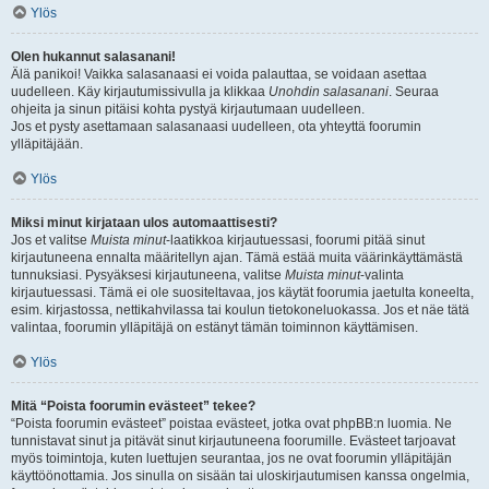
Ylös
Olen hukannut salasanani!
Älä panikoi! Vaikka salasanaasi ei voida palauttaa, se voidaan asettaa
uudelleen. Käy kirjautumissivulla ja klikkaa
Unohdin salasanani
. Seuraa
ohjeita ja sinun pitäisi kohta pystyä kirjautumaan uudelleen.
Jos et pysty asettamaan salasanaasi uudelleen, ota yhteyttä foorumin
ylläpitäjään.
Ylös
Miksi minut kirjataan ulos automaattisesti?
Jos et valitse
Muista minut
-laatikkoa kirjautuessasi, foorumi pitää sinut
kirjautuneena ennalta määritellyn ajan. Tämä estää muita väärinkäyttämästä
tunnuksiasi. Pysyäksesi kirjautuneena, valitse
Muista minut
-valinta
kirjautuessasi. Tämä ei ole suositeltavaa, jos käytät foorumia jaetulta koneelta,
esim. kirjastossa, nettikahvilassa tai koulun tietokoneluokassa. Jos et näe tätä
valintaa, foorumin ylläpitäjä on estänyt tämän toiminnon käyttämisen.
Ylös
Mitä “Poista foorumin evästeet” tekee?
“Poista foorumin evästeet” poistaa evästeet, jotka ovat phpBB:n luomia. Ne
tunnistavat sinut ja pitävät sinut kirjautuneena foorumille. Evästeet tarjoavat
myös toimintoja, kuten luettujen seurantaa, jos ne ovat foorumin ylläpitäjän
käyttöönottamia. Jos sinulla on sisään tai uloskirjautumisen kanssa ongelmia,