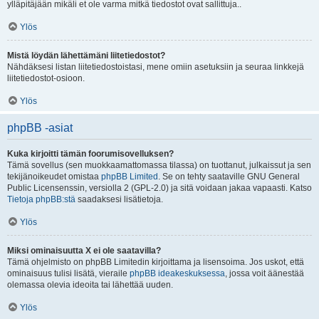
ylläpitäjään mikäli et ole varma mitkä tiedostot ovat sallittuja..
Ylös
Mistä löydän lähettämäni liitetiedostot?
Nähdäksesi listan liitetiedostoistasi, mene omiin asetuksiin ja seuraa linkkejä
liitetiedostot-osioon.
Ylös
phpBB -asiat
Kuka kirjoitti tämän foorumisovelluksen?
Tämä sovellus (sen muokkaamattomassa tilassa) on tuottanut, julkaissut ja sen
tekijänoikeudet omistaa
phpBB Limited
. Se on tehty saataville GNU General
Public Licensenssin, versiolla 2 (GPL-2.0) ja sitä voidaan jakaa vapaasti. Katso
Tietoja phpBB:stä
saadaksesi lisätietoja.
Ylös
Miksi ominaisuutta X ei ole saatavilla?
Tämä ohjelmisto on phpBB Limitedin kirjoittama ja lisensoima. Jos uskot, että
ominaisuus tulisi lisätä, vieraile
phpBB ideakeskuksessa
, jossa voit äänestää
olemassa olevia ideoita tai lähettää uuden.
Ylös