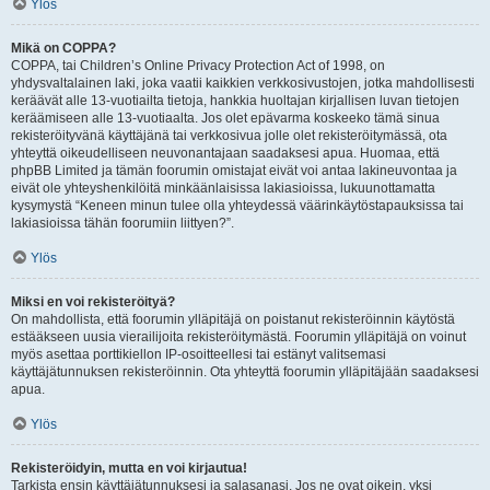
Ylös
Mikä on COPPA?
COPPA, tai Children’s Online Privacy Protection Act of 1998, on
yhdysvaltalainen laki, joka vaatii kaikkien verkkosivustojen, jotka mahdollisesti
keräävät alle 13-vuotiailta tietoja, hankkia huoltajan kirjallisen luvan tietojen
keräämiseen alle 13-vuotiaalta. Jos olet epävarma koskeeko tämä sinua
rekisteröityvänä käyttäjänä tai verkkosivua jolle olet rekisteröitymässä, ota
yhteyttä oikeudelliseen neuvonantajaan saadaksesi apua. Huomaa, että
phpBB Limited ja tämän foorumin omistajat eivät voi antaa lakineuvontaa ja
eivät ole yhteyshenkilöitä minkäänlaisissa lakiasioissa, lukuunottamatta
kysymystä “Keneen minun tulee olla yhteydessä väärinkäytöstapauksissa tai
lakiasioissa tähän foorumiin liittyen?”.
Ylös
Miksi en voi rekisteröityä?
On mahdollista, että foorumin ylläpitäjä on poistanut rekisteröinnin käytöstä
estääkseen uusia vierailijoita rekisteröitymästä. Foorumin ylläpitäjä on voinut
myös asettaa porttikiellon IP-osoitteellesi tai estänyt valitsemasi
käyttäjätunnuksen rekisteröinnin. Ota yhteyttä foorumin ylläpitäjään saadaksesi
apua.
Ylös
Rekisteröidyin, mutta en voi kirjautua!
Tarkista ensin käyttäjätunnuksesi ja salasanasi. Jos ne ovat oikein, yksi