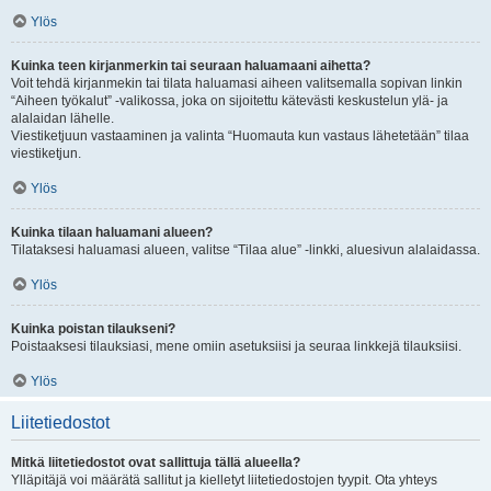
Ylös
Kuinka teen kirjanmerkin tai seuraan haluamaani aihetta?
Voit tehdä kirjanmekin tai tilata haluamasi aiheen valitsemalla sopivan linkin
“Aiheen työkalut” -valikossa, joka on sijoitettu kätevästi keskustelun ylä- ja
alalaidan lähelle.
Viestiketjuun vastaaminen ja valinta “Huomauta kun vastaus lähetetään” tilaa
viestiketjun.
Ylös
Kuinka tilaan haluamani alueen?
Tilataksesi haluamasi alueen, valitse “Tilaa alue” -linkki, aluesivun alalaidassa.
Ylös
Kuinka poistan tilaukseni?
Poistaaksesi tilauksiasi, mene omiin asetuksiisi ja seuraa linkkejä tilauksiisi.
Ylös
Liitetiedostot
Mitkä liitetiedostot ovat sallittuja tällä alueella?
Ylläpitäjä voi määrätä sallitut ja kielletyt liitetiedostojen tyypit. Ota yhteys