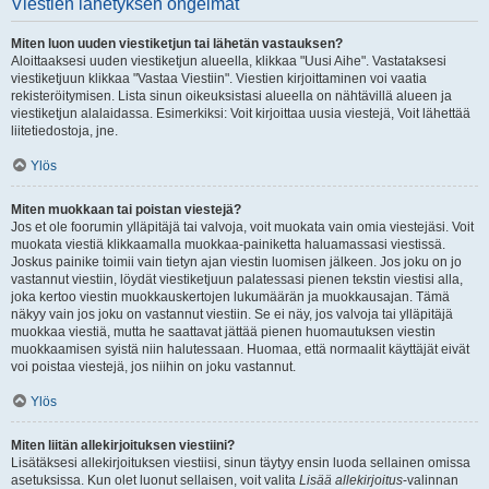
Viestien lähetyksen ongelmat
Miten luon uuden viestiketjun tai lähetän vastauksen?
Aloittaaksesi uuden viestiketjun alueella, klikkaa "Uusi Aihe". Vastataksesi
viestiketjuun klikkaa "Vastaa Viestiin". Viestien kirjoittaminen voi vaatia
rekisteröitymisen. Lista sinun oikeuksistasi alueella on nähtävillä alueen ja
viestiketjun alalaidassa. Esimerkiksi: Voit kirjoittaa uusia viestejä, Voit lähettää
liitetiedostoja, jne.
Ylös
Miten muokkaan tai poistan viestejä?
Jos et ole foorumin ylläpitäjä tai valvoja, voit muokata vain omia viestejäsi. Voit
muokata viestiä klikkaamalla muokkaa-painiketta haluamassasi viestissä.
Joskus painike toimii vain tietyn ajan viestin luomisen jälkeen. Jos joku on jo
vastannut viestiin, löydät viestiketjuun palatessasi pienen tekstin viestisi alla,
joka kertoo viestin muokkauskertojen lukumäärän ja muokkausajan. Tämä
näkyy vain jos joku on vastannut viestiin. Se ei näy, jos valvoja tai ylläpitäjä
muokkaa viestiä, mutta he saattavat jättää pienen huomautuksen viestin
muokkaamisen syistä niin halutessaan. Huomaa, että normaalit käyttäjät eivät
voi poistaa viestejä, jos niihin on joku vastannut.
Ylös
Miten liitän allekirjoituksen viestiini?
Lisätäksesi allekirjoituksen viestiisi, sinun täytyy ensin luoda sellainen omissa
asetuksissa. Kun olet luonut sellaisen, voit valita
Lisää allekirjoitus
-valinnan