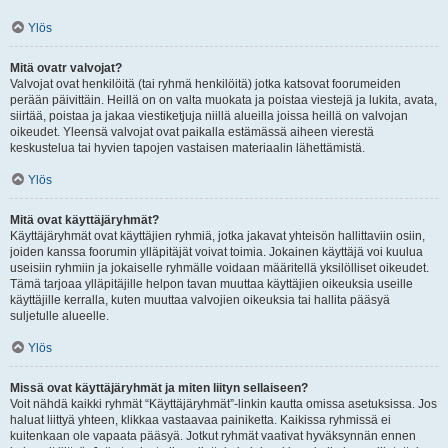
Ylös
Mitä ovatr valvojat?
Valvojat ovat henkilöitä (tai ryhmä henkilöitä) jotka katsovat foorumeiden
perään päivittäin. Heillä on on valta muokata ja poistaa viestejä ja lukita, avata,
siirtää, poistaa ja jakaa viestiketjuja niillä alueilla joissa heillä on valvojan
oikeudet. Yleensä valvojat ovat paikalla estämässä aiheen vierestä
keskustelua tai hyvien tapojen vastaisen materiaalin lähettämistä.
Ylös
Mitä ovat käyttäjäryhmät?
Käyttäjäryhmät ovat käyttäjien ryhmiä, jotka jakavat yhteisön hallittaviin osiin,
joiden kanssa foorumin ylläpitäjät voivat toimia. Jokainen käyttäjä voi kuulua
useisiin ryhmiin ja jokaiselle ryhmälle voidaan määritellä yksilölliset oikeudet.
Tämä tarjoaa ylläpitäjille helpon tavan muuttaa käyttäjien oikeuksia useille
käyttäjille kerralla, kuten muuttaa valvojien oikeuksia tai hallita pääsyä
suljetulle alueelle.
Ylös
Missä ovat käyttäjäryhmät ja miten liityn sellaiseen?
Voit nähdä kaikki ryhmät “Käyttäjäryhmät”-linkin kautta omissa asetuksissa. Jos
haluat liittyä yhteen, klikkaa vastaavaa painiketta. Kaikissa ryhmissä ei
kuitenkaan ole vapaata pääsyä. Jotkut ryhmät vaativat hyväksynnän ennen