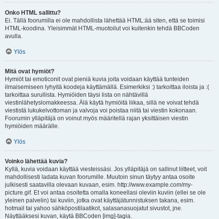
Onko HTML sallittu?
Ei. Tällä foorumilla ei ole mahdollista lähettää HTML:ää siten, että se toimisi
HTML-koodina. Yleisimmät HTML-muotoilut voi kuitenkin tehdä BBCoden
avulla.
Ylös
Mitä ovat hymiöt?
Hymiöt tai emoticonit ovat pieniä kuvia joita voidaan käyttää tunteiden
ilmaisemiseen lyhyitä koodeja käyttämällä. Esimerkiksi :) tarkoittaa iloista ja :(
tarkoittaa surullista. Hymiöiden täysi lista on nähtävillä
viestinlähetyslomakkeessa. Älä käytä hymiöitä liikaa, sillä ne voivat tehdä
viestistä lukukelvottoman ja valvoja voi poistaa niitä tai viestin kokonaan.
Foorumin ylläpitäjä on voinut myös määritellä rajan yksittäisen viestin
hymiöiden määrälle.
Ylös
Voinko lähettää kuvia?
Kyllä, kuvia voidaan käyttää viesteissäsi. Jos ylläpitäjä on sallinut liitteet, voit
mahdollisesti ladata kuvan foorumille. Muutoin sinun täytyy antaa osoite
julkisesti saatavilla olevaan kuvaan, esim. http://www.example.com/my-
picture.gif. Et voi antaa osoitetta omalla koneellasi oleviin kuviin (ellei se ole
yleinen palvelin) tai kuviin, jotka ovat käyttäjätunnistuksen takana, esim.
hotmail tai yahoo sähköpostilaatikot, salasanasuojatut sivustot, jne.
Näyttääksesi kuvan, käytä BBCoden [img]-tagia.