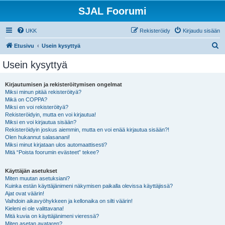
SJAL Foorumi
UKK
Rekisteröidy
Kirjaudu sisään
E
Etusivu
Usein kysyttyä
t
Usein kysyttyä
s
i
Kirjautumisen ja rekisteröitymisen ongelmat
Miksi minun pitää rekisteröityä?
Mikä on COPPA?
Miksi en voi rekisteröityä?
Rekisteröidyin, mutta en voi kirjautua!
Miksi en voi kirjautua sisään?
Rekisteröidyin joskus aiemmin, mutta en voi enää kirjautua sisään?!
Olen hukannut salasanani!
Miksi minut kirjataan ulos automaattisesti?
Mitä “Poista foorumin evästeet” tekee?
Käyttäjän asetukset
Miten muutan asetuksiani?
Kuinka estän käyttäjänimeni näkymisen paikalla olevissa käyttäjissä?
Ajat ovat väärin!
Vaihdoin aikavyöhykkeen ja kellonaika on silti väärin!
Kieleni ei ole valittavana!
Mitä kuvia on käyttäjänimeni vieressä?
Miten asetan avataren?