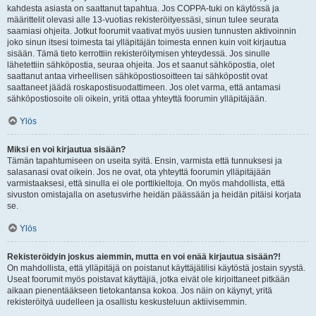
kahdesta asiasta on saattanut tapahtua. Jos COPPA-tuki on käytössä ja
määrittelit olevasi alle 13-vuotias rekisteröityessäsi, sinun tulee seurata
saamiasi ohjeita. Jotkut foorumit vaativat myös uusien tunnusten aktivoinnin
joko sinun itsesi toimesta tai ylläpitäjän toimesta ennen kuin voit kirjautua
sisään. Tämä tieto kerrottiin rekisteröitymisen yhteydessä. Jos sinulle
lähetettiin sähköpostia, seuraa ohjeita. Jos et saanut sähköpostia, olet
saattanut antaa virheellisen sähköpostiosoitteen tai sähköpostit ovat
saattaneet jäädä roskapostisuodattimeen. Jos olet varma, että antamasi
sähköpostiosoite oli oikein, yritä ottaa yhteyttä foorumin ylläpitäjään.
Ylös
Miksi en voi kirjautua sisään?
Tämän tapahtumiseen on useita syitä. Ensin, varmista että tunnuksesi ja
salasanasi ovat oikein. Jos ne ovat, ota yhteyttä foorumin ylläpitäjään
varmistaaksesi, että sinulla ei ole porttikieltoja. On myös mahdollista, että
sivuston omistajalla on asetusvirhe heidän päässään ja heidän pitäisi korjata
se.
Ylös
Rekisteröidyin joskus aiemmin, mutta en voi enää kirjautua sisään?!
On mahdollista, että ylläpitäjä on poistanut käyttäjätilisi käytöstä jostain syystä.
Useat foorumit myös poistavat käyttäjiä, jotka eivät ole kirjoittaneet pitkään
aikaan pienentääkseen tietokantansa kokoa. Jos näin on käynyt, yritä
rekisteröityä uudelleen ja osallistu keskusteluun aktiivisemmin.