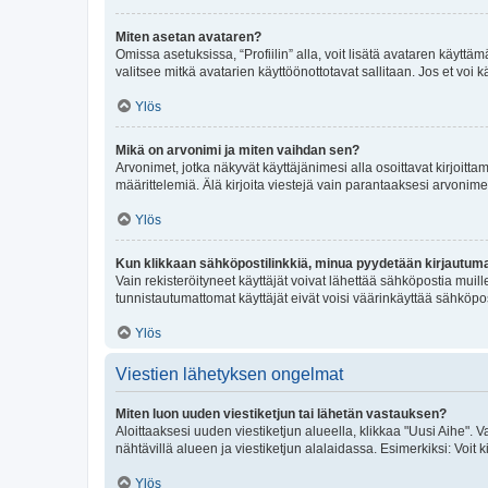
Miten asetan avataren?
Omissa asetuksissa, “Profiilin” alla, voit lisätä avataren käyttä
valitsee mitkä avatarien käyttöönottotavat sallitaan. Jos et voi k
Ylös
Mikä on arvonimi ja miten vaihdan sen?
Arvonimet, jotka näkyvät käyttäjänimesi alla osoittavat kirjoittam
määrittelemiä. Älä kirjoita viestejä vain parantaaksesi arvonimeäs
Ylös
Kun klikkaan sähköpostilinkkiä, minua pyydetään kirjautum
Vain rekisteröityneet käyttäjät voivat lähettää sähköpostia muil
tunnistautumattomat käyttäjät eivät voisi väärinkäyttää sähköpo
Ylös
Viestien lähetyksen ongelmat
Miten luon uuden viestiketjun tai lähetän vastauksen?
Aloittaaksesi uuden viestiketjun alueella, klikkaa "Uusi Aihe". Va
nähtävillä alueen ja viestiketjun alalaidassa. Esimerkiksi: Voit kir
Ylös