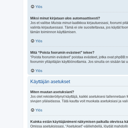
Ylös
Miksi minut kirjataan ulos automaattisesti?
Jos et valitse
Muista minut
-laatikkoa kirjautuessasi, foorumi pi
valinta kirjautuessasi. Tämä ei ole suositeltavaa, jos käytät foo
tämän toiminnon käyttämisen.
Ylös
Mitä “Poista foorumin evästeet” tekee?
“Poista foorumin evästeet” poistaa evästeet, jotka ovat phpBB:n 
foorumin ylläpitäjän käyttöönottamia. Jos sinulla on sisään ta
Ylös
Käyttäjän asetukset
Miten muutan asetuksiani?
Jos olet rekisteröitynyt käyttäjä, kaikki asetuksesi tallennetaa
sivujen ylälaidassa. Tätä kautta voit muokata asetuksiasi ja vali
Ylös
Kuinka estän käyttäjänimeni näkymisen paikalla olevissa kä
Omissa asetuksissasi, “Asetukset”-välilehdellä, löydät mahdoll