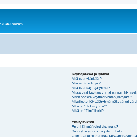
skustelufoorumi.
Käyttäjätasot ja ryhmät
Mitä ovat ylläpitäjät?
Mitä ovatr valvojat?
Mitä ovat käyttäjäryhmät?
Missä ovat käyttäjäryhmät ja miten liityn sel
Miten pääsen käyttäjäryhmän johtajaksi?
Miksi jotkut käyttäjäryhmät näkyvät eri värei
Mikä on “oletusryhmä”?
Mikä on “Tiimi” linkki?
Yksityisviestit
En voi lähettää yksityisviestejä!
Saan yksityisviestejä joita en halua!
Olen saanut roskapostia tai väärinkäytöksiä s