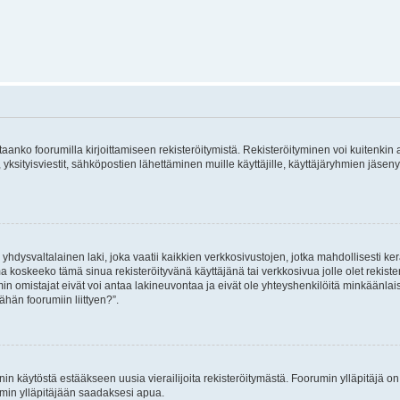
vitaanko foorumilla kirjoittamiseen rekisteröitymistä. Rekisteröityminen voi kuitenkin
 yksityisviestit, sähköpostien lähettäminen muille käyttäjille, käyttäjäryhmien jäs
hdysvaltalainen laki, joka vaatii kaikkien verkkosivustojen, jotka mahdollisesti kerää
a koskeeko tämä sinua rekisteröityvänä käyttäjänä tai verkkosivua jolle olet rekis
 omistajat eivät voi antaa lakineuvontaa ja eivät ole yhteyshenkilöitä minkäänla
ähän foorumiin liittyen?”.
nin käytöstä estääkseen uusia vierailijoita rekisteröitymästä. Foorumin ylläpitäjä on v
umin ylläpitäjään saadaksesi apua.