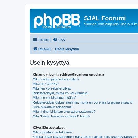
SJAL Foorumi
Suomen Jousiampujain Liitto ry:n ke
Pikalinkit
UKK
Etusivu
Usein kysyttyä
Usein kysyttyä
Kirjautumisen ja rekisteröitymisen ongelmat
Miksi minun pitää rekisteröityä?
Mikä on COPPA?
Miksi en voi rekisteröityä?
Rekisteröidyin, mutta en voi kirjautua!
Miksi en voi kirjautua sisään?
Rekisteröidyin joskus aiemmin, mutta en voi enää kirjautua sisään?!
Olen hukannut salasanani!
Miksi minut kirjataan ulos automaattisesti?
Mitä “Poista foorumin evästeet” tekee?
Käyttäjän asetukset
Miten muutan asetuksiani?
Kuinka estän käyttäjänimeni näkymisen paikalla olevissa käyttäjissä?