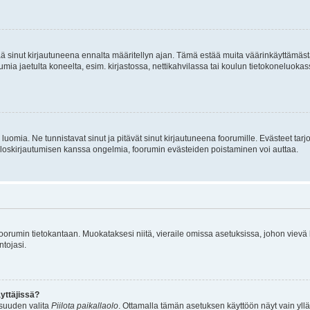
tää sinut kirjautuneena ennalta määritellyn ajan. Tämä estää muita väärinkäyttämäs
rumia jaetulta koneelta, esim. kirjastossa, nettikahvilassa tai koulun tietokoneluokas
luomia. Ne tunnistavat sinut ja pitävät sinut kirjautuneena foorumille. Evästeet tarj
i uloskirjautumisen kanssa ongelmia, foorumin evästeiden poistaminen voi auttaa.
n foorumin tietokantaan. Muokataksesi niitä, vieraile omissa asetuksissa, johon vievä
ntojasi.
yttäjissä?
isuuden valita
Piilota paikallaolo
. Ottamalla tämän asetuksen käyttöön näyt vain ylläpit