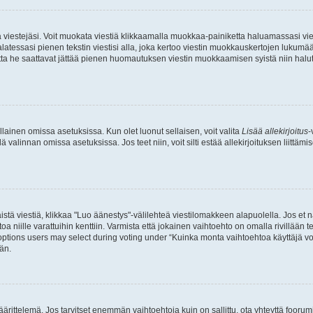
ia viestejäsi. Voit muokata viestiä klikkaamalla muokkaa-painiketta haluamassasi vies
n palatessasi pienen tekstin viestisi alla, joka kertoo viestin muokkauskertojen luk
 mutta he saattavat jättää pienen huomautuksen viestin muokkaamisen syistä niin halu
ellainen omissa asetuksissa. Kun olet luonut sellaisen, voit valita
Lisää allekirjoitus
-
lä valinnan omissa asetuksissa. Jos teet niin, voit silti estää allekirjoituksen liittäm
stä viestiä, klikkaa "Luo äänestys"-välilehteä viestilomakkeen alapuolella. Jos et näe
a niille varattuihin kenttiin. Varmista että jokainen vaihtoehto on omalla rivillään
 options users may select during voting under “Kuinka monta vaihtoehtoa käyttäjä voi
än.
ittelemä. Jos tarvitset enemmän vaihtoehtoja kuin on sallittu, ota yhteyttä foorumi