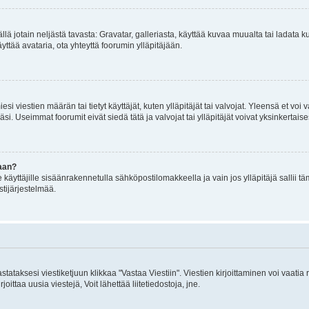
mällä jotain neljästä tavasta: Gravatar, galleriasta, käyttää kuvaa muualta tai ladata
äyttää avataria, ota yhteyttä foorumin ylläpitäjään.
iesi viestien määrän tai tietyt käyttäjät, kuten ylläpitäjät tai valvojat. Yleensä et vo
i. Useimmat foorumit eivät siedä tätä ja valvojat tai ylläpitäjät voivat yksinkertaise
aan?
le käyttäjille sisäänrakennetulla sähköpostilomakkeella ja vain jos ylläpitäjä sallii
stijärjestelmää.
stataksesi viestiketjuun klikkaa "Vastaa Viestiin". Viestien kirjoittaminen voi vaatia
joittaa uusia viestejä, Voit lähettää liitetiedostoja, jne.