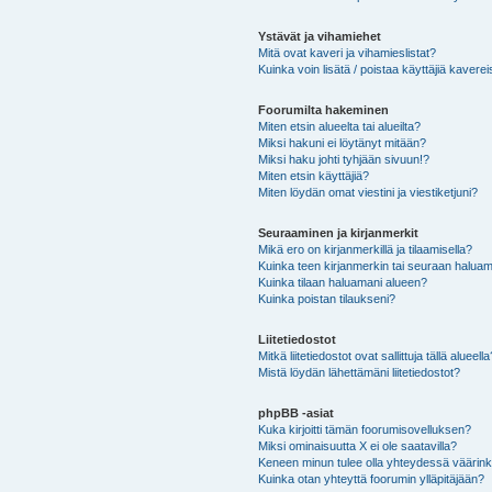
Ystävät ja vihamiehet
Mitä ovat kaveri ja vihamieslistat?
Kuinka voin lisätä / poistaa käyttäjiä kaverei
Foorumilta hakeminen
Miten etsin alueelta tai alueilta?
Miksi hakuni ei löytänyt mitään?
Miksi haku johti tyhjään sivuun!?
Miten etsin käyttäjiä?
Miten löydän omat viestini ja viestiketjuni?
Seuraaminen ja kirjanmerkit
Mikä ero on kirjanmerkillä ja tilaamisella?
Kuinka teen kirjanmerkin tai seuraan haluam
Kuinka tilaan haluamani alueen?
Kuinka poistan tilaukseni?
Liitetiedostot
Mitkä liitetiedostot ovat sallittuja tällä alueell
Mistä löydän lähettämäni liitetiedostot?
phpBB -asiat
Kuka kirjoitti tämän foorumisovelluksen?
Miksi ominaisuutta X ei ole saatavilla?
Keneen minun tulee olla yhteydessä väärinkäy
Kuinka otan yhteyttä foorumin ylläpitäjään?