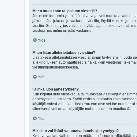
Miten muokkaan tai poistan viestejä?
Jos et ole foorumin ylläpitäjä tai valvoja, voit muokata vain om
jälkeen. Jos joku on jo vastannut viestiin, löydät viestiketjuu
viestiin. Se ei näy, jos valvoja tai ylläpitäjä muokkaa viestiä,
viestejä, jos niihin on joku vastannut.
Ylös
Miten liitän allekirjoituksen viestiini?
Lisätäksesi allekirjoituksen viestiisi, sinun täytyy ensin luoda s
allekirjoituksen automaattisesti aina kaikkiin viesteihisi tekemäl
viestinkirjoituslomakkeessa.
Ylös
Kuinka luon äänestyksen?
Kun kirjoitat uuta viestiketjua tai muokkaat viestiketjun ensimmäi
äänestysten luomiseen. Syötä otsikko ja ainakin kaksi vaihtoehto
käyttäjät voivat valita kohdasta You can also set the number of
viimeisenä voit antaa käyttäjille mahdollisuuden muuttaa ääntä
Ylös
Miksi en voi lisätä vastausvaihtoehtoja kyselyyn?
Kyselyn vastausvaihtoehtojen määrä on foorumin ylläpitäjän määr