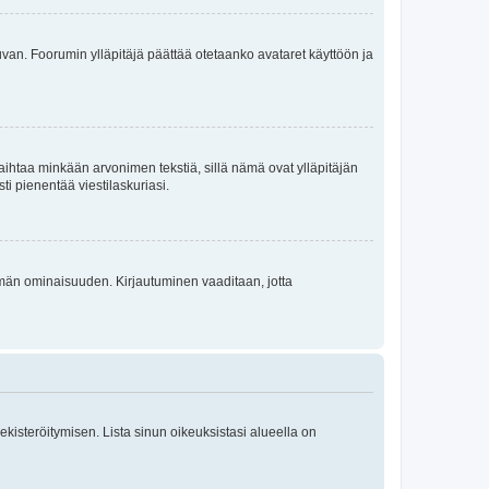
 kuvan. Foorumin ylläpitäjä päättää otetaanko avataret käyttöön ja
i vaihtaa minkään arvonimen tekstiä, sillä nämä ovat ylläpitäjän
sti pienentää viestilaskuriasi.
 tämän ominaisuuden. Kirjautuminen vaaditaan, jotta
 rekisteröitymisen. Lista sinun oikeuksistasi alueella on