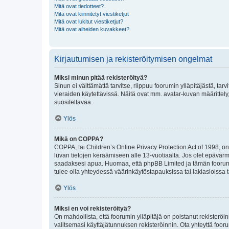
Mitä ovat tiedotteet?
Mitä ovat kiinnitetyt viestiketjut
Mitä ovat lukitut viestiketjut?
Mitä ovat aiheiden kuvakkeet?
Kirjautumisen ja rekisteröitymisen ongelmat
Miksi minun pitää rekisteröityä?
Sinun ei välttämättä tarvitse, riippuu foorumin ylläpitäjästä, tar
vieraiden käytettävissä. Näitä ovat mm. avatar-kuvan määrittely,
suositeltavaa.
Ylös
Mikä on COPPA?
COPPA, tai Children’s Online Privacy Protection Act of 1998, on y
luvan tietojen keräämiseen alle 13-vuotiaalta. Jos olet epävarm
saadaksesi apua. Huomaa, että phpBB Limited ja tämän foorumin
tulee olla yhteydessä väärinkäytöstapauksissa tai lakiasioissa t
Ylös
Miksi en voi rekisteröityä?
On mahdollista, että foorumin ylläpitäjä on poistanut rekisteröin
valitsemasi käyttäjätunnuksen rekisteröinnin. Ota yhteyttä foor