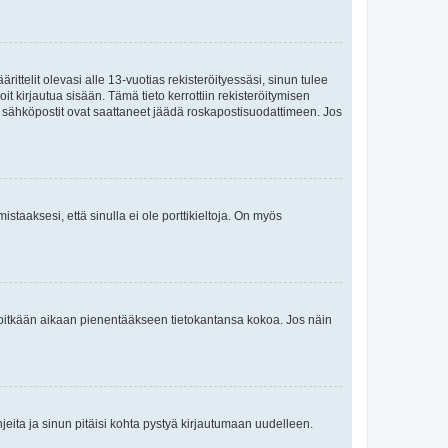
ttelit olevasi alle 13-vuotias rekisteröityessäsi, sinun tulee
it kirjautua sisään. Tämä tieto kerrottiin rekisteröitymisen
ai sähköpostit ovat saattaneet jäädä roskapostisuodattimeen. Jos
staaksesi, että sinulla ei ole porttikieltoja. On myös
neet pitkään aikaan pienentääkseen tietokantansa kokoa. Jos näin
jeita ja sinun pitäisi kohta pystyä kirjautumaan uudelleen.