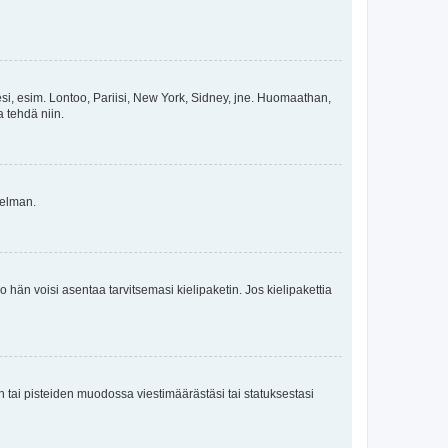
esi, esim. Lontoo, Pariisi, New York, Sidney, jne. Huomaathan,
a tehdä niin.
gelman.
ko hän voisi asentaa tarvitsemasi kielipaketin. Jos kielipakettia
en tai pisteiden muodossa viestimäärästäsi tai statuksestasi