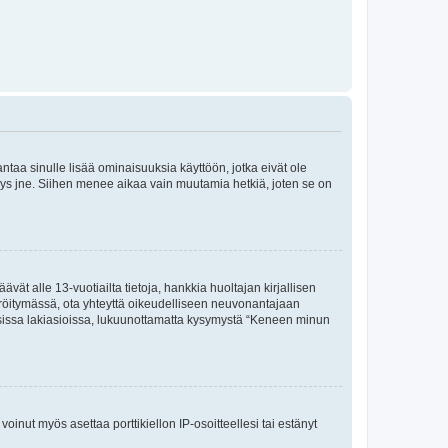
 antaa sinulle lisää ominaisuuksia käyttöön, jotka eivät ole
enyys jne. Siihen menee aikaa vain muutamia hetkiä, joten se on
vät alle 13-vuotiailta tietoja, hankkia huoltajan kirjallisen
teröitymässä, ota yhteyttä oikeudelliseen neuvonantajaan
isissa lakiasioissa, lukuunottamatta kysymystä “Keneen minun
oinut myös asettaa porttikiellon IP-osoitteellesi tai estänyt