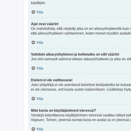
käyttäjiin.
Ylös
Ajat ovat väärin!
On mahdollista, että näytetty aika on eri aikavyöhykkeeltä kuin
että aikavyöhykkeen vaihtaminen, kuten monet muutkin asetukset o
Ylös
Vaihdoin aikavyöhykkeen ja kellonaika on silti väärin!
Jos olet varmasti valinnut oikean aikavyöhykkeen ja aika on silt
Ylös
Kieleni ei ole valittavana!
Joko ylläpitäjä ei ole asentanut kielellesi kielipakettia tai kuka
ei ole olemassa, voit luoda uuden käännöksen. Lisätietoja löyt
Ylös
Mitä kuvia on käyttäjänimeni vieressä?
Viestejä katsottaessa käyttäjänimen vieressä saattaa näkyä kaksi
riippuen. Toinen, yleensä isompi kuva on avatar ja on yleensä un
Ylös