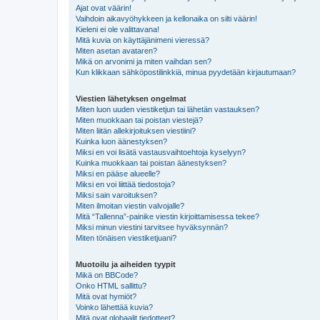
Ajat ovat väärin!
Vaihdoin aikavyöhykkeen ja kellonaika on silti väärin!
Kieleni ei ole valittavana!
Mitä kuvia on käyttäjänimeni vieressä?
Miten asetan avataren?
Mikä on arvonimi ja miten vaihdan sen?
Kun klikkaan sähköpostilinkkiä, minua pyydetään kirjautumaan?
Viestien lähetyksen ongelmat
Miten luon uuden viestiketjun tai lähetän vastauksen?
Miten muokkaan tai poistan viestejä?
Miten liitän allekirjoituksen viestiini?
Kuinka luon äänestyksen?
Miksi en voi lisätä vastausvaihtoehtoja kyselyyn?
Kuinka muokkaan tai poistan äänestyksen?
Miksi en pääse alueelle?
Miksi en voi liittää tiedostoja?
Miksi sain varoituksen?
Miten ilmoitan viestin valvojalle?
Mitä “Tallenna”-painike viestin kirjoittamisessa tekee?
Miksi minun viestini tarvitsee hyväksynnän?
Miten tönäisen viestiketjuani?
Muotoilu ja aiheiden tyypit
Mikä on BBCode?
Onko HTML sallittu?
Mitä ovat hymiöt?
Voinko lähettää kuvia?
Mitä ovat globaalit tiedotteet?