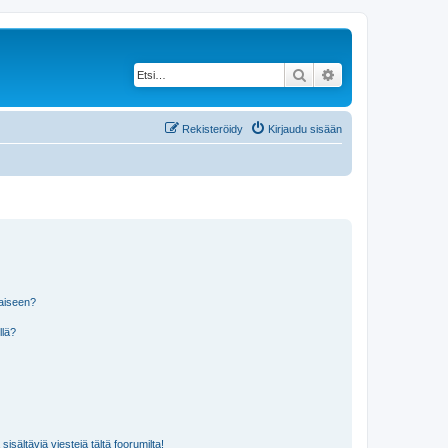
Etsi
Tarkennettu haku
Rekisteröidy
Kirjaudu sisään
laiseen?
llä?
isältäviä viestejä tältä foorumilta!