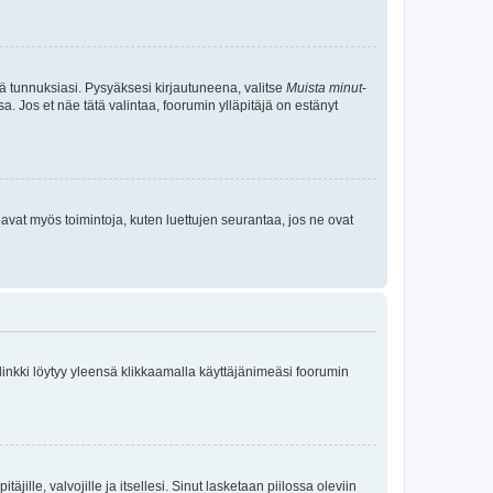
tä tunnuksiasi. Pysyäksesi kirjautuneena, valitse
Muista minut
-
sa. Jos et näe tätä valintaa, foorumin ylläpitäjä on estänyt
oavat myös toimintoja, kuten luettujen seurantaa, jos ne ovat
 linkki löytyy yleensä klikkaamalla käyttäjänimeäsi foorumin
äjille, valvojille ja itsellesi. Sinut lasketaan piilossa oleviin