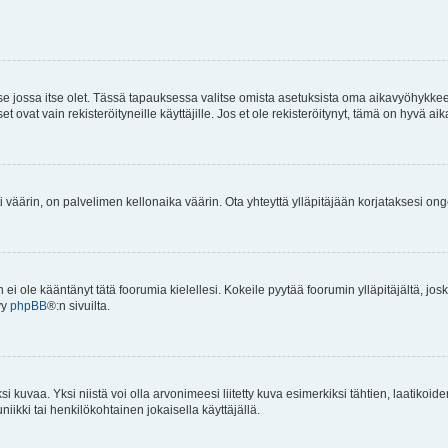
 se jossa itse olet. Tässä tapauksessa valitse omista asetuksista oma aikavyöhykke
vat vain rekisteröityneille käyttäjille. Jos et ole rekisteröitynyt, tämä on hyvä aik
i väärin, on palvelimen kellonaika väärin. Ota yhteyttä ylläpitäjään korjataksesi on
an ei ole kääntänyt tätä foorumia kielellesi. Kokeile pyytää foorumin ylläpitäjältä, jos
yy
phpBB
®:n sivuilta.
 kuvaa. Yksi niistä voi olla arvonimeesi liitetty kuva esimerkiksi tähtien, laatikoid
iikki tai henkilökohtainen jokaisella käyttäjällä.