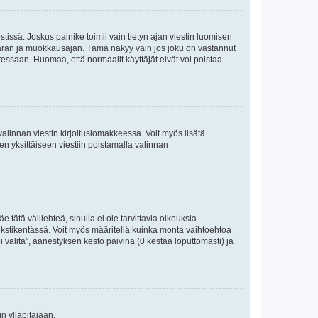
tissä. Joskus painike toimii vain tietyn ajan viestin luomisen
umäärän ja muokkausajan. Tämä näkyy vain jos joku on vastannut
tessaan. Huomaa, että normaalit käyttäjät eivät voi poistaa
valinnan viestin kirjoituslomakkeessa. Voit myös lisätä
isen yksittäiseen viestiin poistamalla valinnan
 tätä välilehteä, sinulla ei ole tarvittavia oikeuksia
 tekstikentässä. Voit myös määritellä kuinka monta vaihtoehtoa
 valita”, äänestyksen kesto päivinä (0 kestää loputtomasti) ja
n ylläpitäjään.