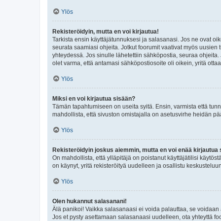
Ylös
Rekisteröidyin, mutta en voi kirjautua!
Tarkista ensin käyttäjätunnuksesi ja salasanasi. Jos ne ovat oik
seurata saamiasi ohjeita. Jotkut foorumit vaativat myös uusien tu
yhteydessä. Jos sinulle lähetettiin sähköpostia, seuraa ohjeita
olet varma, että antamasi sähköpostiosoite oli oikein, yritä ottaa
Ylös
Miksi en voi kirjautua sisään?
Tämän tapahtumiseen on useita syitä. Ensin, varmista että tunnuk
mahdollista, että sivuston omistajalla on asetusvirhe heidän pää
Ylös
Rekisteröidyin joskus aiemmin, mutta en voi enää kirjautua 
On mahdollista, että ylläpitäjä on poistanut käyttäjätilisi käytö
on käynyt, yritä rekisteröityä uudelleen ja osallistu keskusteluu
Ylös
Olen hukannut salasanani!
Älä panikoi! Vaikka salasanaasi ei voida palauttaa, se voidaan 
Jos et pysty asettamaan salasanaasi uudelleen, ota yhteyttä foo