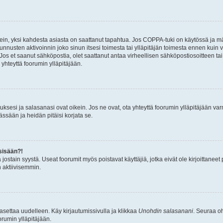
ein, yksi kahdesta asiasta on saattanut tapahtua. Jos COPPA-tuki on käytössä ja määri
nnusten aktivoinnin joko sinun itsesi toimesta tai ylläpitäjän toimesta ennen kuin vo
. Jos et saanut sähköpostia, olet saattanut antaa virheellisen sähköpostiosoitteen t
 yhteyttä foorumin ylläpitäjään.
sesi ja salasanasi ovat oikein. Jos ne ovat, ota yhteyttä foorumin ylläpitäjään varmi
ssään ja heidän pitäisi korjata se.
sisään?!
stä jostain syystä. Useat foorumit myös poistavat käyttäjiä, jotka eivät ole kirjoitta
n aktiivisemmin.
asettaa uudelleen. Käy kirjautumissivulla ja klikkaa
Unohdin salasanani
. Seuraa oh
rumin ylläpitäjään.