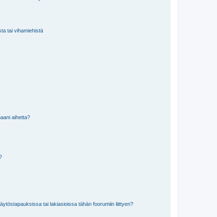
sta tai vihamiehistä
aani aihetta?
a?
töstapauksissa tai lakiasioissa tähän foorumiin liittyen?