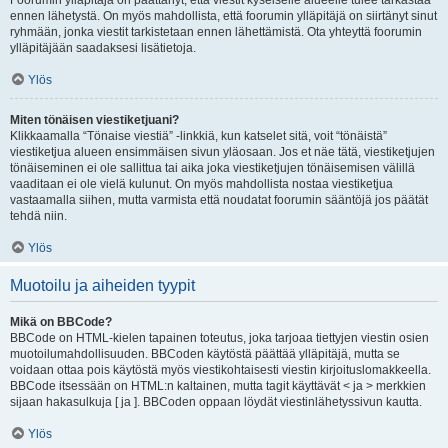
Foorumin ylläpitäjä on päättänyt, että viestit kyseiselle alueelle tulee tarkastaa
ennen lähetystä. On myös mahdollista, että foorumin ylläpitäjä on siirtänyt sinut
ryhmään, jonka viestit tarkistetaan ennen lähettämistä. Ota yhteyttä foorumin
ylläpitäjään saadaksesi lisätietoja.
Ylös
Miten tönäisen viestiketjuani?
Klikkaamalla “Tönaise viestiä” -linkkiä, kun katselet sitä, voit “tönäistä”
viestiketjua alueen ensimmäisen sivun yläosaan. Jos et näe tätä, viestiketjujen
tönäiseminen ei ole sallittua tai aika joka viestiketjujen tönäisemisen välillä
vaaditaan ei ole vielä kulunut. On myös mahdollista nostaa viestiketjua
vastaamalla siihen, mutta varmista että noudatat foorumin sääntöjä jos päätät
tehdä niin.
Ylös
Muotoilu ja aiheiden tyypit
Mikä on BBCode?
BBCode on HTML-kielen tapainen toteutus, joka tarjoaa tiettyjen viestin osien
muotoilumahdollisuuden. BBCoden käytöstä päättää ylläpitäjä, mutta se
voidaan ottaa pois käytöstä myös viestikohtaisesti viestin kirjoituslomakkeella.
BBCode itsessään on HTML:n kaltainen, mutta tagit käyttävät < ja > merkkien
sijaan hakasulkuja [ ja ]. BBCoden oppaan löydät viestinlähetyssivun kautta.
Ylös