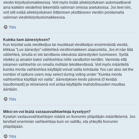
viestin kirjoituslomakkeessa. Voit myös lisätä allekirjoituksen automaattisesti
aina kaikkiin viesteihisi tekemällä valinnan omissa asetuksissa. Jos teet niin,
voit silti estää allekirjoituksen liittämisen yksittäiseen viestiin poistamalla
valinnan viestinkirjoituslomakkeessa.
Ylös
Kuinka luon äänestyksen?
Kun kirjoitat uuta viestiketjua tai muokkaat viestiketjun ensimmäistä viestiä,
klikkaa "Luo äänestys"-välilehteä viestilomakkeen alapuolella. Jos et näe tätä
välilehteä, sinulla ei ole tarvittavia oikeuksia äänestysten luomiseen. Syötä
otsikko ja ainakin kaksi vaihtoehtoa niille varattuihin kenttiin. Varmista että
jokainen vaihtoehto on omalla rivillään tekstikentässä. Voit myös määritellä
kuinka monta vaihtoehtoa käyttäjät voivat valita kohdasta You can also set the
number of options users may select during voting under “Kuinka monta
vaihtoehtoa käyttäjä voi valita”, äänestyksen kesto päivinä (0 kestää
loputtomasti) ja viimeisenä voit antaa käyttäjille mahdollisuuden muuttaa
ääntään.
Ylös
Miksi en voi lisätä vastausvaihtoehtoja kyselyyn?
Kyselyn vastausvaihtoehtojen määrä on foorumin ylläpitäjän määrittelemä. Jos
tarvitset enemmän vaihtoehtoja kuin on sallittu, ota yhteyttä foorumin
ylläpitäjään.
Ylös