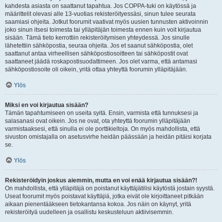
kahdesta asiasta on saattanut tapahtua. Jos COPPA-tuki on käytössä ja
määrittelit olevasi alle 13-vuotias rekisteröityessäsi, sinun tulee seurata
saamiasi ohjeita. Jotkut foorumit vaativat myös uusien tunnusten aktivoinnin
joko sinun itsesi toimesta tai ylläpitäjän toimesta ennen kuin voit kirjautua
sisään. Tämä tieto kerrottiin rekisteröitymisen yhteydessä. Jos sinulle
lähetettiin sähköpostia, seuraa ohjeita. Jos et saanut sähköpostia, olet
saattanut antaa virheellisen sähköpostiosoitteen tai sähköpostit ovat
saattaneet jäädä roskapostisuodattimeen. Jos olet varma, että antamasi
sähköpostiosoite oli oikein, yritä ottaa yhteyttä foorumin ylläpitäjään.
Ylös
Miksi en voi kirjautua sisään?
Tämän tapahtumiseen on useita syitä. Ensin, varmista että tunnuksesi ja
salasanasi ovat oikein. Jos ne ovat, ota yhteyttä foorumin ylläpitäjään
varmistaaksesi, että sinulla ei ole porttikieltoja. On myös mahdollista, että
sivuston omistajalla on asetusvirhe heidän päässään ja heidän pitäisi korjata
se.
Ylös
Rekisteröidyin joskus aiemmin, mutta en voi enää kirjautua sisään?!
On mahdollista, että ylläpitäjä on poistanut käyttäjätilisi käytöstä jostain syystä.
Useat foorumit myös poistavat käyttäjiä, jotka eivät ole kirjoittaneet pitkään
aikaan pienentääkseen tietokantansa kokoa. Jos näin on käynyt, yritä
rekisteröityä uudelleen ja osallistu keskusteluun aktiivisemmin.