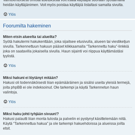
Vaihtoehtoisesti omista asetuksista voit lisätä käyttäjiä suoraan syöttämällä
heidän käyttäjänimen. Voit myös poistaa käyttäjiä listaltasi samalta sivulta.
Ylös
Foorumilta hakeminen
Miten etsin alueelta tai alueilta?
Syötä hakutermi hakukenttään, joka sijaitsee etusivulla, alueen tai viestiketjun
sivulla. Tarkennettuun hakuun pääset klikkaamalla “Tarkennettu haku”-linkkiä
joka on saatavilla jokaisella sivulla. Haun sijainti voi riippua käyttämästäsi
tyylistä.
Ylös
Miksi hakuni ei löytänyt mitään?
Hakusi oli todennäköisesti liian epämääräinen ja sisälsi useita yleisiä termejä,
joita phpBB ei ole indeksoinut. Ole tarkempi ja käytä Tarkennetun haun
valintoja.
Ylös
Miksi haku johti tyhjään sivuun!?
Hakusi palautti liian monta tulosta ja palvelin ei pystynyt käsittelemään niitä.
Käytä “Tarkennettua hakua” ja ole tarkempi hakuehdoissa ja alueissa joilta
etsit.