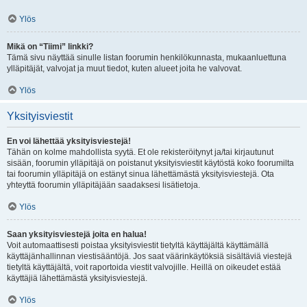
Ylös
Mikä on “Tiimi” linkki?
Tämä sivu näyttää sinulle listan foorumin henkilökunnasta, mukaanluettuna
ylläpitäjät, valvojat ja muut tiedot, kuten alueet joita he valvovat.
Ylös
Yksityisviestit
En voi lähettää yksityisviestejä!
Tähän on kolme mahdollista syytä. Et ole rekisteröitynyt ja/tai kirjautunut
sisään, foorumin ylläpitäjä on poistanut yksityisviestit käytöstä koko foorumilta
tai foorumin ylläpitäjä on estänyt sinua lähettämästä yksityisviestejä. Ota
yhteyttä foorumin ylläpitäjään saadaksesi lisätietoja.
Ylös
Saan yksityisviestejä joita en halua!
Voit automaattisesti poistaa yksityisviestit tietyltä käyttäjältä käyttämällä
käyttäjänhallinnan viestisääntöjä. Jos saat väärinkäytöksiä sisältäviä viestejä
tietyltä käyttäjältä, voit raportoida viestit valvojille. Heillä on oikeudet estää
käyttäjiä lähettämästä yksityisviestejä.
Ylös