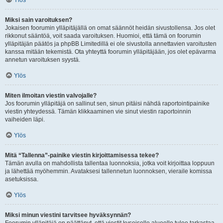
Ylös
Miksi sain varoituksen?
Jokaisen foorumin ylläpitäjällä on omat säännöt heidän sivustollensa. Jos olet
rikkonut sääntöä, voit saada varoituksen. Huomioi, että tämä on foorumin
ylläpitäjän päätös ja phpBB Limitedillä ei ole sivustolla annettavien varoitusten
kanssa mitään tekemistä. Ota yhteyttä foorumin ylläpitäjään, jos olet epävarma
annetun varoituksen syystä.
Ylös
Miten ilmoitan viestin valvojalle?
Jos foorumin ylläpitäjä on sallinut sen, sinun pitäisi nähdä raportointipainike
viestin yhteydessä. Tämän klikkaaminen vie sinut viestin raportoinnin
vaiheiden läpi.
Ylös
Mitä “Tallenna”-painike viestin kirjoittamisessa tekee?
Tämän avulla on mahdollista tallentaa luonnoksia, jotka voit kirjoittaa loppuun
ja lähettää myöhemmin. Avataksesi tallennetun luonnoksen, vieraile komissa
asetuksissa.
Ylös
Miksi minun viestini tarvitsee hyväksynnän?