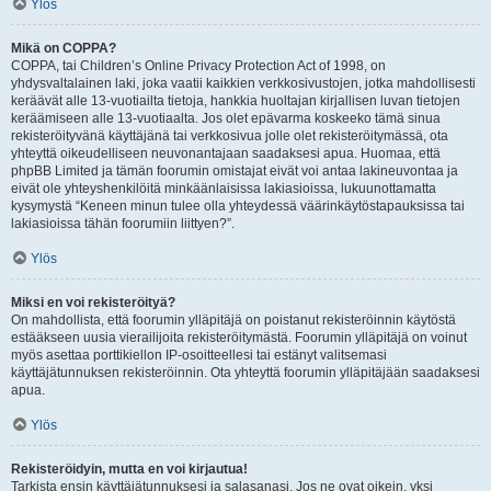
Ylös
Mikä on COPPA?
COPPA, tai Children’s Online Privacy Protection Act of 1998, on
yhdysvaltalainen laki, joka vaatii kaikkien verkkosivustojen, jotka mahdollisesti
keräävät alle 13-vuotiailta tietoja, hankkia huoltajan kirjallisen luvan tietojen
keräämiseen alle 13-vuotiaalta. Jos olet epävarma koskeeko tämä sinua
rekisteröityvänä käyttäjänä tai verkkosivua jolle olet rekisteröitymässä, ota
yhteyttä oikeudelliseen neuvonantajaan saadaksesi apua. Huomaa, että
phpBB Limited ja tämän foorumin omistajat eivät voi antaa lakineuvontaa ja
eivät ole yhteyshenkilöitä minkäänlaisissa lakiasioissa, lukuunottamatta
kysymystä “Keneen minun tulee olla yhteydessä väärinkäytöstapauksissa tai
lakiasioissa tähän foorumiin liittyen?”.
Ylös
Miksi en voi rekisteröityä?
On mahdollista, että foorumin ylläpitäjä on poistanut rekisteröinnin käytöstä
estääkseen uusia vierailijoita rekisteröitymästä. Foorumin ylläpitäjä on voinut
myös asettaa porttikiellon IP-osoitteellesi tai estänyt valitsemasi
käyttäjätunnuksen rekisteröinnin. Ota yhteyttä foorumin ylläpitäjään saadaksesi
apua.
Ylös
Rekisteröidyin, mutta en voi kirjautua!
Tarkista ensin käyttäjätunnuksesi ja salasanasi. Jos ne ovat oikein, yksi