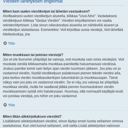
Viestien lähetyksen ongelmat
Miten luon uuden viestiketjun tai lähetän vastauksen?
Aloittaaksesi uuden viestiketjun alueella, klikkaa "Uusi Aihe". Vastataksesi
viestiketjuun klikkaa "Vastaa Viestiin". Viestien kirjoittaminen voi vaatia
rekisteröitymisen. Lista sinun oikeuksistasi alueella on nähtävillä alueen ja
viestiketjun alalaidassa. Esimerkiksi: Voit kirjoittaa uusia viestejä, Voit lähettää
liitetiedostoja, jne.
Ylös
Miten muokkaan tai poistan viestejä?
Jos et ole foorumin ylläpitäjä tai valvoja, voit muokata vain omia viestejäsi. Voit
muokata viestiä klikkaamalla muokkaa-painiketta haluamassasi viestissä.
Joskus painike toimii vain tietyn ajan viestin luomisen jälkeen. Jos joku on jo
vastannut viestiin, löydät viestiketjuun palatessasi pienen tekstin viestisi alla,
joka kertoo viestin muokkauskertojen lukumäärän ja muokkausajan. Tämä
näkyy vain jos joku on vastannut viestiin. Se ei näy, jos valvoja tai ylläpitäjä
muokkaa viestiä, mutta he saattavat jättää pienen huomautuksen viestin
muokkaamisen syistä niin halutessaan. Huomaa, että normaalit käyttäjät eivät
voi poistaa viestejä, jos niihin on joku vastannut.
Ylös
Miten liitän allekirjoituksen viestiini?
Lisätäksesi allekirjoituksen viestiisi, sinun täytyy ensin luoda sellainen omissa
asetuksissa. Kun olet luonut sellaisen, voit valita
Lisää allekirjoitus
-valinnan