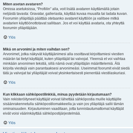
Miten asetan avataren?
Omissa asetuksissa, “Profiilin” alla, voit lisätä avataren käyttämällä jotain
neljästä tavasta: Gravatar, galleriasta, käyttää kuvaa muualta tai ladata kuvan.
Foorumin ylläpitäjä päättää otetaanko avataret käyttöön ja valitsee mitkä
avatarien käyttöönottotavat sallitaan. Jos et voi käyttää avataria, ota yhteyttä
foorumin ylläpitäjään.
Ylös
Mikä on arvonimi ja miten vaihdan sen?
Arvonimet, jotka näkyvät käyttäjänimesi alla osoittavat kirjoittamiesi viestien
määrän tai tietyt käyttäjät, kuten ylläpitäjät tai valvojat. Yleensä et voi vaihtaa
minkään arvonimen tekstiä, sillä nämä ovat ylläpitäjän määrittelemiä. Älä
kirjoita viestejä vain parantaaksesi arvonimeäsi. Useimmat foorumit eivät siedä
tätä ja valvojat tai ylläpitäjät voivat yksinkertaisesti pienentää viestilaskuriasi.
Ylös
Kun klikkaan sähköpostilinkkiä, minua pyydetään kirjautumaan?
Vain rekisteröityneet käyttäjät voivat lähettää sähköpostia muille käyttäjille
sisäänrakennetulla sähköpostilomakkeella ja vain jos ylläpitäjä sallii tämän
ominaisuuden. Kirjautuminen vaaditaan, jotta tunnistautumattomat käyttäjät
eivät voisi väärinkäyttää sähköpostijärjestelmää.
Ylös