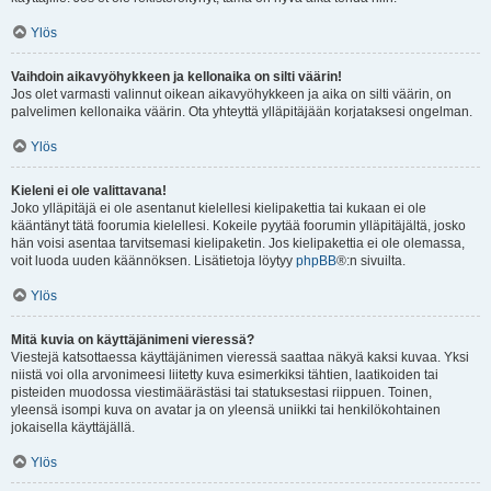
Ylös
Vaihdoin aikavyöhykkeen ja kellonaika on silti väärin!
Jos olet varmasti valinnut oikean aikavyöhykkeen ja aika on silti väärin, on
palvelimen kellonaika väärin. Ota yhteyttä ylläpitäjään korjataksesi ongelman.
Ylös
Kieleni ei ole valittavana!
Joko ylläpitäjä ei ole asentanut kielellesi kielipakettia tai kukaan ei ole
kääntänyt tätä foorumia kielellesi. Kokeile pyytää foorumin ylläpitäjältä, josko
hän voisi asentaa tarvitsemasi kielipaketin. Jos kielipakettia ei ole olemassa,
voit luoda uuden käännöksen. Lisätietoja löytyy
phpBB
®:n sivuilta.
Ylös
Mitä kuvia on käyttäjänimeni vieressä?
Viestejä katsottaessa käyttäjänimen vieressä saattaa näkyä kaksi kuvaa. Yksi
niistä voi olla arvonimeesi liitetty kuva esimerkiksi tähtien, laatikoiden tai
pisteiden muodossa viestimäärästäsi tai statuksestasi riippuen. Toinen,
yleensä isompi kuva on avatar ja on yleensä uniikki tai henkilökohtainen
jokaisella käyttäjällä.
Ylös