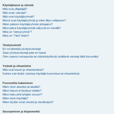
Käyttäjätasot ja ryhmät
Mitä ovat ylläpitäjät?
Mitä ovatr valvojat?
Mitä ovat käyttäjäryhmät?
Missä ovat käyttäjäryhmät ja miten liityn sellaiseen?
Miten pääsen käyttäjäryhmän johtajaksi?
Miksi jotkut käyttäjäryhmät näkyvät eri väreillä?
Mikä on “oletusryhmä”?
Mikä on “Tiimi” linkki?
Yksityisviestit
En voi lähettää yksityisviestejä!
Saan yksityisviestejä joita en halua!
Olen saanut roskapostia tai väärinkäytöksiä sisältäviä viestejä tältä foorumilta!
Ystävät ja vihamiehet
Mitä ovat kaveri ja vihamieslistat?
Kuinka voin lisätä / poistaa käyttäjiä kavereista tai vihamiehistä
Foorumilta hakeminen
Miten etsin alueelta tai alueilta?
Miksi hakuni ei löytänyt mitään?
Miksi haku johti tyhjään sivuun!?
Miten etsin käyttäjiä?
Miten löydän omat viestini ja viestiketjuni?
Seuraaminen ja kirjanmerkit