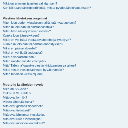
Mikä on arvonimi ja miten vaihdan sen?
Kun klikkaan sähköpostilinkkiä, minua pyydetään kirjautumaan?
Viestien lähetyksen ongelmat
Miten luon uuden viestiketjun tai lähetän vastauksen?
Miten muokkaan tai poistan viestejä?
Miten liitän allekirjoituksen viestiini?
Kuinka luon äänestyksen?
Miksi en voi lisätä vastausvaihtoehtoja kyselyyn?
Kuinka muokkaan tai poistan äänestyksen?
Miksi en pääse alueelle?
Miksi en voi liittää tiedostoja?
Miksi sain varoituksen?
Miten ilmoitan viestin valvojalle?
Mitä “Tallenna”-painike viestin kirjoittamisessa tekee?
Miksi minun viestini tarvitsee hyväksynnän?
Miten tönäisen viestiketjuani?
Muotoilu ja aiheiden tyypit
Mikä on BBCode?
Onko HTML sallittu?
Mitä ovat hymiöt?
Voinko lähettää kuvia?
Mitä ovat globaalit tiedotteet?
Mitä ovat tiedotteet?
Mitä ovat kiinnitetyt viestiketjut
Mitä ovat lukitut viestiketjut?
Mitä ovat aiheiden kuvakkeet?