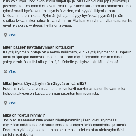
kuin voit liittyä. Jotkut voivat olla suljettuja ja joissakin voi olla jopa piilotettuja
jäsenyyksiä. Jos ryhmä on avoin, voit liittyä siihen klikkaamalla painiketta. Jos
ryhmä vaatii hyväksynnän liittymistä varten, voit pyytää liittymislupaa
klikkaamalla painiketta. Ryhmän johtajan täytyy hyväksyä pyyntösi ja hän
saattaa kysyä miksi haluat liittyä ryhmään. Älä häiriköi ryhmän ylläpitäjiä jos he
eivät hyväksy pyyntöäsi. Heillä on syynsä.
Ylös
Miten pääsen käyttäjäryhmän johtajaksi?
Käyttäjäryhmän johtaja on yleensä määritelty, kun käyttäjäryhmät on alunperin
luotu ylläpitäjän toimesta. Jos haluat luoda käyttäjäryhmän, ensimmäinen
yhteyshenkilösi tulisi olla ylläpitäjä. Kokeile yksityisviestin lähettämistä.
Ylös
Miksi jotkut käyttäjäryhmät näkyvät eri väreillä?
Foorumin ylläpitäjä voi määritellä tietyn käyttäjäryhmän jäsenille värin joka
helpottaa kyseisen käyttäjäryhmän jäsenten tunnistamista.
Ylös
Mikä on “oletusryhmä”?
Jos olet useamman kuin yhden käyttäjäryhmän jäsen, oletusryhmääsi
käytetään määriteltäessä sinun kohdallasi käytettävää ryhmäväriä ja titteliä.
Foorumin ylläpitäjä saattaa antaa sinulle oikeudet vaihtaa oletusryhmääsi
omista asetuksista.