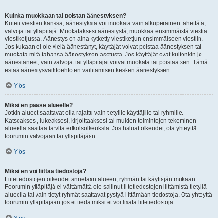
Kuinka muokkaan tai poistan äänestyksen?
Kuten viestien kanssa, äänestyksiä voi muokata vain alkuperäinen lähettäjä,
valvoja tai ylläpitäjä. Muokataksesi äänestystä, muokkaa ensimmäistä viestiä
viestiketjussa. Äänestys on aina kytketty viestiketjun ensimmäiseen viestiin.
Jos kukaan ei ole vielä äänestänyt, käyttäjät voivat poistaa äänestyksen tai
muokata mitä tahansa äänestyksen asetusta. Jos käyttäjät ovat kuitenkin jo
äänestäneet, vain valvojat tai ylläpitäjät voivat muokata tai poistaa sen. Tämä
estää äänestysvaihtoehtojen vaihtamisen kesken äänestyksen.
Ylös
Miksi en pääse alueelle?
Jotkin alueet saattavat olla rajattu vain tietyille käyttäjille tai ryhmille.
Katsoaksesi, lukeaksesi, kirjoittaaksesi tai muiden toimintojen tekeminen
alueella saattaa tarvita erikoisoikeuksia. Jos haluat oikeudet, ota yhteyttä
foorumin valvojaan tai ylläpitäjään.
Ylös
Miksi en voi liittää tiedostoja?
Liitetiedostojen oikeudet annetaan alueen, ryhmän tai käyttäjän mukaan.
Foorumin ylläpitäjä ei välttämättä ole sallinut liitetiedostojen liittämistä tietyllä
alueella tai vain tietyt ryhmät saattavat pystyä liittämään tiedostoja. Ota yhteyttä
foorumin ylläpitäjään jos et tiedä miksi et voi lisätä liitetiedostoja.