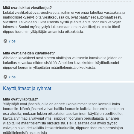
Mitä ovat lukitut viestiketjut?
Lukitut viestiketjut ovat viestiketjuja, joihin ei voi enää lähettää vastauksia ja
mahdolliset kyselyt joita viestiketjussa oli, ovat päättyneet automaattisesti.
Viestiketjuja voidaan lukita useista syistä ylläpitäjän tai foorumin valvojan
toimesta. Saatat myös pystyä lukitsemaan oman viestiketjusi, mutta tämä
riippuu foorumin ylläpitäjän antamista oikeuksista.
Ylös
Mitä ovat aiheiden kuvakkeet?
Aiheiden kuvakkeet ovat aiheen aloittajan valitsemia kuvakkeita joiden on
tarkoitus kuvastaa niiden sisältöä. Aiheiden kuvakkeiden käyttöoikeudet
riippuvat foorumin ylläpitäjän määrittelemistä oikeuksista.
Ylös
Käyttäjätasot ja ryhmät
Mitä ovat ylläpitäjät?
Ylläpitäjät ovat jäseniä joille on annettu korkeimman tason kontrolli koko
foorumiin. Nämä jäsenet voivat hallita foorumin kaikkia foorumin toiminnan
osa-alueita, mukaan lukien oikeuksien asettaminen, käyttäjien porttikiellot,
käyttäjäryhmät ja valvojat yms., riippuen foorumin perustajasta ja hänen
ylläpitäjille määrittelemistä oikeuksista. Heillä saattaa olla myös täydet
valvojan oikeudet kaikilla keskustelualueilla, riippuen foorumin perustajan
määrittelemistä asetuksista.