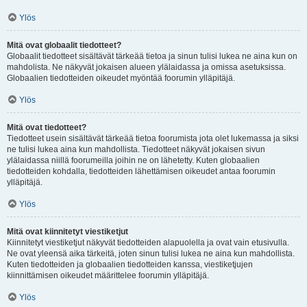
Ylös
Mitä ovat globaalit tiedotteet?
Globaalit tiedotteet sisältävät tärkeää tietoa ja sinun tulisi lukea ne aina kun on
mahdolista. Ne näkyvät jokaisen alueen ylälaidassa ja omissa asetuksissa.
Globaalien tiedotteiden oikeudet myöntää foorumin ylläpitäjä.
Ylös
Mitä ovat tiedotteet?
Tiedotteet usein sisältävät tärkeää tietoa foorumista jota olet lukemassa ja siksi
ne tulisi lukea aina kun mahdollista. Tiedotteet näkyvät jokaisen sivun
ylälaidassa niillä foorumeilla joihin ne on lähetetty. Kuten globaalien
tiedotteiden kohdalla, tiedotteiden lähettämisen oikeudet antaa foorumin
ylläpitäjä.
Ylös
Mitä ovat kiinnitetyt viestiketjut
Kiinnitetyt viestiketjut näkyvät tiedotteiden alapuolella ja ovat vain etusivulla.
Ne ovat yleensä aika tärkeitä, joten sinun tulisi lukea ne aina kun mahdollista.
Kuten tiedotteiden ja globaalien tiedotteiden kanssa, viestiketjujen
kiinnittämisen oikeudet määrittelee foorumin ylläpitäjä.
Ylös