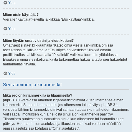
Ylös
Miten etsin käyttäjiä?
Vieraile “Käyttäjät”-sivulla ja klikkaa “Etsi käyttäjä”-linkkiä.
Ylös
Miten löydän omat viestini ja viestiketjuni?
Omat viestisi näet klikkaamalla “Katso omia viestejäsi”-linkkiä omissa
asetuksissa tai klikkaamalla “Etsi käyttäjän viesteistä”-linkkiä omalla
profiilisivullasi tai klikkaamalla “Pikalinkit”-valikkoa foorumin ylälaidassa.
Etsiäksesi omia viestiketjuja, käytä tarkennettua hakua ja täytä sen hakuehdot
haluamallasi tavalla.
Ylös
Seuraaminen ja kirjanmerkit
Mikä ero on kirjanmerkillä ja tilaamisella?
phpBB 3.0 -versiossa aiheiden kirjanmerkit toimivat kuten internet-selaimen
kirjanmerkit. Sinua ei huomautettu jos aiheeseen tuli päivitys. phpBB 3.1 -
versiosta lähtien kirjanmerkit toimivat samaan tapaan kuin aiheiden tilaaminen.
Voit saada ilmoituksen kun aihe josta sinulla on kirjanmerkki päivittyy.
Tilaaminen puolestaan huomauttaa sinua kun aiheeseen tai foorumiin tulee
päivitys. Huomautusten asetukset ja tilausten asetukset voidaan määrittää
omissa asetuksissa kohdassa “Omat asetukset”.