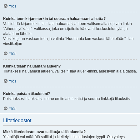
Ylös
Kuinka teen kirjanmerkin tai seuraan haluamaani aihetta?
Voit tehdä kirjanmekin tai tilata haluamasi aiheen valitsemalla sopivan linkin
“Aiheen työkalut” -valikossa, joka on sijoitettu kätevästi keskustelun ylä- ja
alalaidan lähelle.
Viestiketjuun vastaaminen ja valinta “Huomauta kun vastaus lähetetään” tilaa
viestiketjun.
Ylös
Kuinka tilaan haluamani alueen?
Tilataksesi haluamasi alueen, valitse “Tilaa alue” -linkki, aluesivun alalaidassa.
Ylös
Kuinka poistan tilaukseni?
Poistaaksesi tilauksiasi, mene omiin asetuksiisi ja seuraa linkkejä tilauksiisi.
Ylös
Liitetiedostot
Mitkä liitetiedostot ovat sallittuja tällä alueella?
Ylläpitäjä voi määrätä sallitut ja kielletyt liitetiedostojen tyypit. Ota yhteys