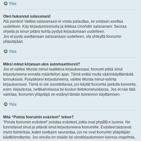
Ylös
Olen hukannut salasanani!
Älä panikoi! Vaikka salasanaasi ei voida palauttaa, se voidaan asettaa
uudelleen. Käy kirjautumissivulla ja klikkaa
Unohdin salasanani
. Seuraa
ohjeita ja sinun pitäisi kohta pystyä kirjautumaan uudelleen.
Jos et pysty asettamaan salasanaasi uudelleen, ota yhteyttä foorumin
ylläpitäjään.
Ylös
Miksi minut kirjataan ulos automaattisesti?
Jos et valitse
Muista minut
-laatikkoa kirjautuessasi, foorumi pitää sinut
kirjautuneena ennalta määritellyn ajan. Tämä estää muita väärinkäyttämästä
tunnuksiasi. Pysyäksesi kirjautuneena, valitse
Muista minut
-valinta
kirjautuessasi. Tämä ei ole suositeltavaa, jos käytät foorumia jaetulta koneelta,
esim. kirjastossa, nettikahvilassa tai koulun tietokoneluokassa. Jos et näe tätä
valintaa, foorumin ylläpitäjä on estänyt tämän toiminnon käyttämisen.
Ylös
Mitä “Poista foorumin evästeet” tekee?
“Poista foorumin evästeet” poistaa evästeet, jotka ovat phpBB:n luomia. Ne
tunnistavat sinut ja pitävät sinut kirjautuneena foorumille. Evästeet tarjoavat
myös toimintoja, kuten luettujen seurantaa, jos ne ovat foorumin ylläpitäjän
käyttöönottamia. Jos sinulla on sisään tai uloskirjautumisen kanssa ongelmia,