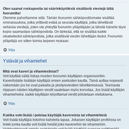
Olen saanut roskapostia tai väärinkäytöksiä sisältäviä viestejä tältä
foorumilta!
Olemme pahoillamme siitä. Tämän foorumin sähköpostilomake sisältää
ominaisuuksia, jotka yrittävät estää ja seurata käyttäjiä, jotka lähettävät
sellaisia viestejä, joten ota yhteyttä foorumin ylläpitäjään ja lähetä hänelle täysi
kopio saamastasi sähköpostista. On tärkeää, että se sisältää kaikki
otsaketiedot sähköpostista, jotka sisältävät viestin lähettäjän tiedot. Foorumin
ylläpitäjä voi sitten toimia tarpeen mukaan.
Ylös
Ystävät ja vihamiehet
Mitä ovat kaveri ja vihamieslistat?
Voit käyttää näitä listoja muiden foorumin käyttäjien organisointiin.
Kaverilistalle lisätään käyttäjiä omien asetusten kautta. Tämä auttaa nopeasti
näkemään jos he ovat paikalla ja yksityisviestien lähettämisessä. Teemasta
riippuen näiden käyttäjien viestit saatetaan myös korostaa. Jos lisäät käyttäjän
vihamieheksi, kaikki käyttäjän kirjoittamat viestit piilotetaan oletuksena.
Ylös
Kuinka voin lisätä / poistaa käyttäjiä kavereista tai vihamiehistä
Voit lisätä käyttäjiä listoihisi kahdella tapaa. Jokaisen käyttäjän profiilissa on
linkki jonka kautta voit lisätä heidät joko kavereihin tai vihamiehiin.