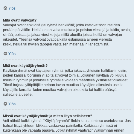
Ylös
Mitä ovatr valvojat?
Valvojat ovat henkilöitä (tai ryhmä henkilöitä) jotka katsovat foorumeiden
perään päivittäin. Heillä on on valta muokata ja poistaa viestejä ja lukita, avata,
siirtää, poistaa ja jakaa viestiketjuja niillä alueilla joissa heillä on valvojan
oikeudet. Yleensä valvojat ovat paikalla estämässä aiheen vierestä
keskustelua tai hyvien tapojen vastaisen materiaalin lähettämistä.
Ylös
Mitä ovat käyttäjäryhmät?
Käyttäjäryhmät ovat käyttäjien ryhmiä, jotka jakavat yhteisön hallittaviin osiin,
joiden kanssa foorumin ylläpitäjät voivat toimia. Jokainen käyttäjä voi kuulua
useisiin ryhmiin ja jokaiselle ryhmälle voidaan määritellä yksilölliset oikeudet.
Tämä tarjoaa ylläpitäjille helpon tavan muuttaa käyttäjien oikeuksia useille
käyttäjille kerralla, kuten muuttaa valvojien oikeuksia tai hallita pääsyä
suljetulle alueelle.
Ylös
Missä ovat käyttäjäryhmät ja miten liityn sellaiseen?
Voit nähdä kaikki ryhmät “Käyttäjäryhmät”-linkin kautta omissa asetuksissa. Jos
haluat liittyä yhteen, klikkaa vastaavaa painiketta. Kaikissa ryhmissä ei
kuitenkaan ole vapaata pääsyä. Jotkut ryhmät vaativat hyväksynnän ennen