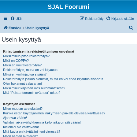
SJAL Foorumi
UKK
Rekisteröidy
Kirjaudu sisään
E
Etusivu
Usein kysyttyä
t
Usein kysyttyä
s
i
Kirjautumisen ja rekisteröitymisen ongelmat
Miksi minun pitää rekisteröityä?
Mikä on COPPA?
Miksi en voi rekisteröityä?
Rekisteröidyin, mutta en voi kirjautua!
Miksi en voi kirjautua sisään?
Rekisteröidyin joskus aiemmin, mutta en voi enää kirjautua sisään?!
Olen hukannut salasanani!
Miksi minut kirjataan ulos automaattisesti?
Mitä “Poista foorumin evästeet” tekee?
Käyttäjän asetukset
Miten muutan asetuksiani?
Kuinka estän käyttäjänimeni näkymisen paikalla olevissa käyttäjissä?
Ajat ovat väärin!
Vaihdoin aikavyöhykkeen ja kellonaika on silti väärin!
Kieleni ei ole valittavana!
Mitä kuvia on käyttäjänimeni vieressä?
Miten asetan avataren?