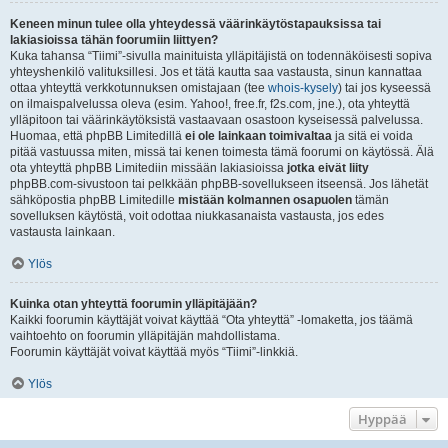
Keneen minun tulee olla yhteydessä väärinkäytöstapauksissa tai
lakiasioissa tähän foorumiin liittyen?
Kuka tahansa “Tiimi”-sivulla mainituista ylläpitäjistä on todennäköisesti sopiva
yhteyshenkilö valituksillesi. Jos et tätä kautta saa vastausta, sinun kannattaa
ottaa yhteyttä verkkotunnuksen omistajaan (tee
whois-kysely
) tai jos kyseessä
on ilmaispalvelussa oleva (esim. Yahoo!, free.fr, f2s.com, jne.), ota yhteyttä
ylläpitoon tai väärinkäytöksistä vastaavaan osastoon kyseisessä palvelussa.
Huomaa, että phpBB Limitedillä
ei ole lainkaan toimivaltaa
ja sitä ei voida
pitää vastuussa miten, missä tai kenen toimesta tämä foorumi on käytössä. Älä
ota yhteyttä phpBB Limitediin missään lakiasioissa
jotka eivät liity
phpBB.com-sivustoon tai pelkkään phpBB-sovellukseen itseensä. Jos lähetät
sähköpostia phpBB Limitedille
mistään kolmannen osapuolen
tämän
sovelluksen käytöstä, voit odottaa niukkasanaista vastausta, jos edes
vastausta lainkaan.
Ylös
Kuinka otan yhteyttä foorumin ylläpitäjään?
Kaikki foorumin käyttäjät voivat käyttää “Ota yhteyttä” -lomaketta, jos täämä
vaihtoehto on foorumin ylläpitäjän mahdollistama.
Foorumin käyttäjät voivat käyttää myös “Tiimi”-linkkiä.
Ylös
Hyppää