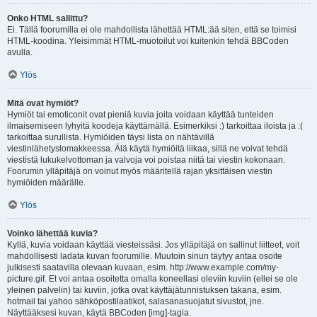
Onko HTML sallittu?
Ei. Tällä foorumilla ei ole mahdollista lähettää HTML:ää siten, että se toimisi
HTML-koodina. Yleisimmät HTML-muotoilut voi kuitenkin tehdä BBCoden
avulla.
Ylös
Mitä ovat hymiöt?
Hymiöt tai emoticonit ovat pieniä kuvia joita voidaan käyttää tunteiden
ilmaisemiseen lyhyitä koodeja käyttämällä. Esimerkiksi :) tarkoittaa iloista ja :(
tarkoittaa surullista. Hymiöiden täysi lista on nähtävillä
viestinlähetyslomakkeessa. Älä käytä hymiöitä liikaa, sillä ne voivat tehdä
viestistä lukukelvottoman ja valvoja voi poistaa niitä tai viestin kokonaan.
Foorumin ylläpitäjä on voinut myös määritellä rajan yksittäisen viestin
hymiöiden määrälle.
Ylös
Voinko lähettää kuvia?
Kyllä, kuvia voidaan käyttää viesteissäsi. Jos ylläpitäjä on sallinut liitteet, voit
mahdollisesti ladata kuvan foorumille. Muutoin sinun täytyy antaa osoite
julkisesti saatavilla olevaan kuvaan, esim. http://www.example.com/my-
picture.gif. Et voi antaa osoitetta omalla koneellasi oleviin kuviin (ellei se ole
yleinen palvelin) tai kuviin, jotka ovat käyttäjätunnistuksen takana, esim.
hotmail tai yahoo sähköpostilaatikot, salasanasuojatut sivustot, jne.
Näyttääksesi kuvan, käytä BBCoden [img]-tagia.