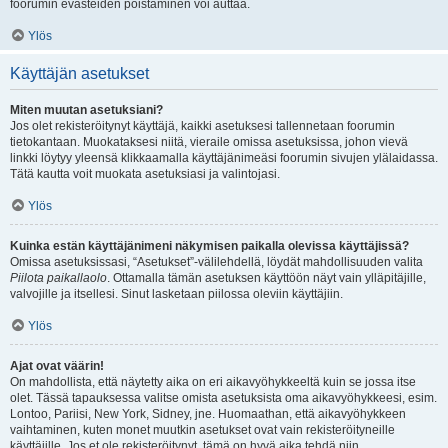
foorumin evästeiden poistaminen voi auttaa.
Ylös
Käyttäjän asetukset
Miten muutan asetuksiani?
Jos olet rekisteröitynyt käyttäjä, kaikki asetuksesi tallennetaan foorumin
tietokantaan. Muokataksesi niitä, vieraile omissa asetuksissa, johon vievä
linkki löytyy yleensä klikkaamalla käyttäjänimeäsi foorumin sivujen ylälaidassa.
Tätä kautta voit muokata asetuksiasi ja valintojasi.
Ylös
Kuinka estän käyttäjänimeni näkymisen paikalla olevissa käyttäjissä?
Omissa asetuksissasi, “Asetukset”-välilehdellä, löydät mahdollisuuden valita
Piilota paikallaolo
. Ottamalla tämän asetuksen käyttöön näyt vain ylläpitäjille,
valvojille ja itsellesi. Sinut lasketaan piilossa oleviin käyttäjiin.
Ylös
Ajat ovat väärin!
On mahdollista, että näytetty aika on eri aikavyöhykkeeltä kuin se jossa itse
olet. Tässä tapauksessa valitse omista asetuksista oma aikavyöhykkeesi, esim.
Lontoo, Pariisi, New York, Sidney, jne. Huomaathan, että aikavyöhykkeen
vaihtaminen, kuten monet muutkin asetukset ovat vain rekisteröityneille
käyttäjille. Jos et ole rekisteröitynyt, tämä on hyvä aika tehdä niin.