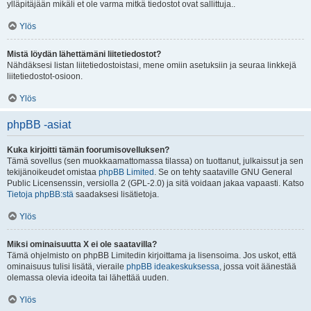
ylläpitäjään mikäli et ole varma mitkä tiedostot ovat sallittuja..
Ylös
Mistä löydän lähettämäni liitetiedostot?
Nähdäksesi listan liitetiedostoistasi, mene omiin asetuksiin ja seuraa linkkejä
liitetiedostot-osioon.
Ylös
phpBB -asiat
Kuka kirjoitti tämän foorumisovelluksen?
Tämä sovellus (sen muokkaamattomassa tilassa) on tuottanut, julkaissut ja sen
tekijänoikeudet omistaa
phpBB Limited
. Se on tehty saataville GNU General
Public Licensenssin, versiolla 2 (GPL-2.0) ja sitä voidaan jakaa vapaasti. Katso
Tietoja phpBB:stä
saadaksesi lisätietoja.
Ylös
Miksi ominaisuutta X ei ole saatavilla?
Tämä ohjelmisto on phpBB Limitedin kirjoittama ja lisensoima. Jos uskot, että
ominaisuus tulisi lisätä, vieraile
phpBB ideakeskuksessa
, jossa voit äänestää
olemassa olevia ideoita tai lähettää uuden.
Ylös