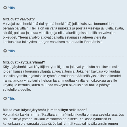
Ylös
Mitä ovatr valvojat?
Valvojat ovat henkilöitä (tai ryhmä henkilöitä) jotka katsovat foorumeiden
perään päivittäin. Heillä on on valta muokata ja poistaa viestejä ja lukita, avata,
siirtää, poistaa ja jakaa viestiketjuja niillä alueilla joissa heillä on valvojan
oikeudet. Yleensä valvojat ovat paikalla estämässä aiheen vierestä
keskustelua tai hyvien tapojen vastaisen materiaalin lähettämistä.
Ylös
Mitä ovat käyttäjäryhmät?
Käyttäjäryhmät ovat käyttäjien ryhmiä, jotka jakavat yhteisön hallittaviin osiin,
joiden kanssa foorumin ylläpitäjät voivat toimia. Jokainen käyttäjä voi kuulua
useisiin ryhmiin ja jokaiselle ryhmälle voidaan määritellä yksilölliset oikeudet.
Tämä tarjoaa ylläpitäjille helpon tavan muuttaa käyttäjien oikeuksia useille
käyttäjille kerralla, kuten muuttaa valvojien oikeuksia tai hallita pääsyä
suljetulle alueelle.
Ylös
Missä ovat käyttäjäryhmät ja miten liityn sellaiseen?
Voit nähdä kaikki ryhmät “Käyttäjäryhmät”-linkin kautta omissa asetuksissa. Jos
haluat liittyä yhteen, klikkaa vastaavaa painiketta. Kaikissa ryhmissä ei
kuitenkaan ole vapaata pääsyä. Jotkut ryhmät vaativat hyväksynnän ennen