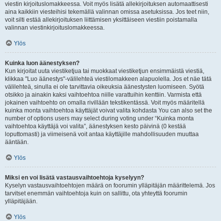
viestin kirjoituslomakkeessa. Voit myös lisätä allekirjoituksen automaattisesti
aina kaikkiin viesteihisi tekemällä valinnan omissa asetuksissa. Jos teet niin,
voit silti estää allekirjoituksen liittämisen yksittäiseen viestiin poistamalla
valinnan viestinkirjoituslomakkeessa.
Ylös
Kuinka luon äänestyksen?
Kun kirjoitat uuta viestiketjua tai muokkaat viestiketjun ensimmäistä viestiä,
klikkaa "Luo äänestys"-välilehteä viestilomakkeen alapuolella. Jos et näe tätä
välilehteä, sinulla ei ole tarvittavia oikeuksia äänestysten luomiseen. Syötä
otsikko ja ainakin kaksi vaihtoehtoa niille varattuihin kenttiin. Varmista että
jokainen vaihtoehto on omalla rivillään tekstikentässä. Voit myös määritellä
kuinka monta vaihtoehtoa käyttäjät voivat valita kohdasta You can also set the
number of options users may select during voting under “Kuinka monta
vaihtoehtoa käyttäjä voi valita”, äänestyksen kesto päivinä (0 kestää
loputtomasti) ja viimeisenä voit antaa käyttäjille mahdollisuuden muuttaa
ääntään.
Ylös
Miksi en voi lisätä vastausvaihtoehtoja kyselyyn?
Kyselyn vastausvaihtoehtojen määrä on foorumin ylläpitäjän määrittelemä. Jos
tarvitset enemmän vaihtoehtoja kuin on sallittu, ota yhteyttä foorumin
ylläpitäjään.
Ylös