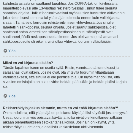
kahdesta asiasta on saattanut tapahtua. Jos COPPA-tuki on käytössä ja
määrittelit olevasi alle 13-vuotias rekisteröityessäsi, sinun tulee seurata
saamiasi ohjeita. Jotkut foorumit vaativat myös uusien tunnusten aktivoinnin
joko sinun itsesi toimesta tai ylläpitäjän toimesta ennen kuin voit kirjautua
sisään. Tämä tieto kerrottiin rekisteröitymisen yhteydessä. Jos sinulle
lähetettiin sähköpostia, seuraa ohjeita. Jos et saanut sähköpostia, olet
saattanut antaa virheellisen sähköpostiosoitteen tai sähköpostit ovat
saattaneet jäädä roskapostisuodattimeen. Jos olet varma, että antamasi
sähköpostiosoite oli oikein, yritä ottaa yhteyttä foorumin ylläpitäjään.
Ylös
Miksi en voi kirjautua sisään?
Tämän tapahtumiseen on useita syitä. Ensin, varmista että tunnuksesi ja
salasanasi ovat oikein. Jos ne ovat, ota yhteyttä foorumin ylläpitäjään
varmistaaksesi, että sinulla ei ole porttikieltoja. On myös mahdollista, että
sivuston omistajalla on asetusvirhe heidän päässään ja heidän pitäisi korjata
se.
Ylös
Rekisteröidyin joskus aiemmin, mutta en voi enää kirjautua sisään?!
On mahdollista, että ylläpitäjä on poistanut käyttäjätilisi käytöstä jostain syystä.
Useat foorumit myös poistavat käyttäjiä, jotka eivät ole kirjoittaneet pitkään
aikaan pienentääkseen tietokantansa kokoa. Jos näin on käynyt, yritä
rekisteröityä uudelleen ja osallistu keskusteluun aktiivisemmin.