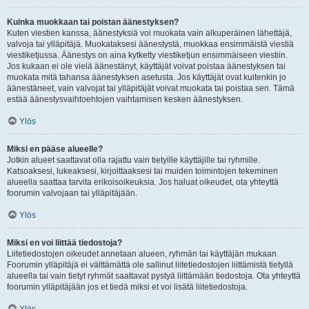
Kuinka muokkaan tai poistan äänestyksen?
Kuten viestien kanssa, äänestyksiä voi muokata vain alkuperäinen lähettäjä,
valvoja tai ylläpitäjä. Muokataksesi äänestystä, muokkaa ensimmäistä viestiä
viestiketjussa. Äänestys on aina kytketty viestiketjun ensimmäiseen viestiin.
Jos kukaan ei ole vielä äänestänyt, käyttäjät voivat poistaa äänestyksen tai
muokata mitä tahansa äänestyksen asetusta. Jos käyttäjät ovat kuitenkin jo
äänestäneet, vain valvojat tai ylläpitäjät voivat muokata tai poistaa sen. Tämä
estää äänestysvaihtoehtojen vaihtamisen kesken äänestyksen.
Ylös
Miksi en pääse alueelle?
Jotkin alueet saattavat olla rajattu vain tietyille käyttäjille tai ryhmille.
Katsoaksesi, lukeaksesi, kirjoittaaksesi tai muiden toimintojen tekeminen
alueella saattaa tarvita erikoisoikeuksia. Jos haluat oikeudet, ota yhteyttä
foorumin valvojaan tai ylläpitäjään.
Ylös
Miksi en voi liittää tiedostoja?
Liitetiedostojen oikeudet annetaan alueen, ryhmän tai käyttäjän mukaan.
Foorumin ylläpitäjä ei välttämättä ole sallinut liitetiedostojen liittämistä tietyllä
alueella tai vain tietyt ryhmät saattavat pystyä liittämään tiedostoja. Ota yhteyttä
foorumin ylläpitäjään jos et tiedä miksi et voi lisätä liitetiedostoja.