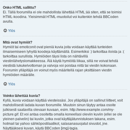
Onko HTML sallittu?
Ei. Tällä foorumilla ei ole mahdollista lähettää HTML:ää siten, että se toimisi
HTML-koodina. Yleisimmät HTML-muotoilut voi kuitenkin tehdä BBCoden
avulla.
Ylös
Mitä ovat hymiöt?
Hymiöt tai emoticonit ovat pieniä kuvia joita voidaan käyttää tunteiden
ilmaisemiseen lyhyitä koodeja käyttämällä. Esimerkiksi :) tarkoittaa iloista ja :(
tarkoittaa surullista. Hymiöiden täysi lista on nähtävillä
viestinlähetyslomakkeessa. Älä käytä hymiöitä liikaa, sillä ne voivat tehdä
viestistä lukukelvottoman ja valvoja voi poistaa niitä tai viestin kokonaan.
Foorumin ylläpitäjä on voinut myös määritellä rajan yksittäisen viestin
hymiöiden määrälle.
Ylös
Voinko lähettää kuvia?
Kyllä, kuvia voidaan käyttää viesteissäsi. Jos ylläpitäjä on sallinut liitteet, voit
mahdollisesti ladata kuvan foorumille. Muutoin sinun täytyy antaa osoite
julkisesti saatavilla olevaan kuvaan, esim. http://www.example.com/my-
picture.gif. Et voi antaa osoitetta omalla koneellasi oleviin kuviin (ellei se ole
yleinen palvelin) tai kuviin, jotka ovat käyttäjätunnistuksen takana, esim.
hotmail tai yahoo sähköpostilaatikot, salasanasuojatut sivustot, jne.
Näyttääksesi kuvan, käytä BBCoden [img]-tagia.