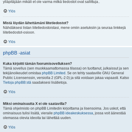
ylläpitäjään mikäli et ole varma mitkä tiedostot ovat sallittuja..
Ylös
Mistä löydän lähettämäni liitetiedostot?
Nähdäksesi listan liitetiedostoistasi, mene omiin asetuksiin ja seuraa linkkejä
liitetiedostot-osioon.
Ylös
phpBB -asiat
Kuka kirjoitti tämän foorumisovelluksen?
Tämä sovellus (sen muokkaamattomassa tilassa) on tuottanut, julkaissut ja sen
tekijänoikeudet omistaa
phpBB Limited
. Se on tehty saataville GNU General
Public Licensenssin, versiolla 2 (GPL-2.0) ja sitä voidaan jakaa vapaasti. Katso
Tietoja phpBB:stä
saadaksesi lisätietoja.
Ylös
Miksi ominaisuutta X ei ole saatavilla?
Tämä ohjelmisto on phpBB Limitedin kirjoittama ja lisensoima. Jos uskot, että
ominaisuus tulisi lisätä, vieraile
phpBB ideakeskuksessa
, jossa voit äänestää
olemassa olevia ideoita tai lähettää uuden.
Ylös