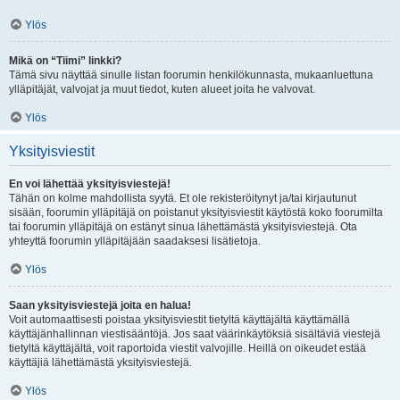
Ylös
Mikä on “Tiimi” linkki?
Tämä sivu näyttää sinulle listan foorumin henkilökunnasta, mukaanluettuna
ylläpitäjät, valvojat ja muut tiedot, kuten alueet joita he valvovat.
Ylös
Yksityisviestit
En voi lähettää yksityisviestejä!
Tähän on kolme mahdollista syytä. Et ole rekisteröitynyt ja/tai kirjautunut
sisään, foorumin ylläpitäjä on poistanut yksityisviestit käytöstä koko foorumilta
tai foorumin ylläpitäjä on estänyt sinua lähettämästä yksityisviestejä. Ota
yhteyttä foorumin ylläpitäjään saadaksesi lisätietoja.
Ylös
Saan yksityisviestejä joita en halua!
Voit automaattisesti poistaa yksityisviestit tietyltä käyttäjältä käyttämällä
käyttäjänhallinnan viestisääntöjä. Jos saat väärinkäytöksiä sisältäviä viestejä
tietyltä käyttäjältä, voit raportoida viestit valvojille. Heillä on oikeudet estää
käyttäjiä lähettämästä yksityisviestejä.
Ylös