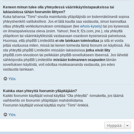
Keneen minun tulee olla yhteydessä väärinkäytöstapauksissa tai
lakiasioissa tähän foorumiin liittyen?
Kuka tahansa “Tiimi”-sivulla mainituista ylläpitäjistä on todennäköisesti sopiva
yhteyshenkilö valituksillesi. Jos et tätä kautta saa vastausta, sinun kannattaa
ottaa yhteyttä verkkotunnuksen omistajaan (tee
whois-kysely
) tai jos kyseessä
on ilmaispalvelussa oleva (esim. Yahoo!, free.fr, f2s.com, jne.), ota yhteyttä
ylläpitoon tai väärinkäytöksistä vastaavaan osastoon kyseisessä palvelussa.
Huomaa, että phpBB Limitedillä
ei ole lainkaan toimivaltaa
ja sitä ei voida
pitää vastuussa miten, missä tai kenen toimesta tämä foorumi on käytössä. Älä
ota yhteyttä phpBB Limitediin missään lakiasioissa
jotka eivät liity
phpBB.com-sivustoon tai pelkkään phpBB-sovellukseen itseensä. Jos lähetät
sähköpostia phpBB Limitedille
mistään kolmannen osapuolen
tämän
sovelluksen käytöstä, voit odottaa niukkasanaista vastausta, jos edes
vastausta lainkaan.
Ylös
Kuinka otan yhteyttä foorumin ylläpitäjään?
Kaikki foorumin käyttäjät voivat käyttää “Ota yhteyttä” -lomaketta, jos täämä
vaihtoehto on foorumin ylläpitäjän mahdollistama.
Foorumin käyttäjät voivat käyttää myös “Tiimi”-linkkiä.
Ylös
Hyppää