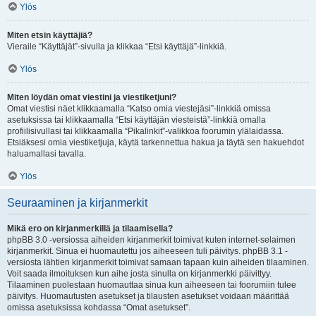
Ylös
Miten etsin käyttäjiä?
Vieraile “Käyttäjät”-sivulla ja klikkaa “Etsi käyttäjä”-linkkiä.
Ylös
Miten löydän omat viestini ja viestiketjuni?
Omat viestisi näet klikkaamalla “Katso omia viestejäsi”-linkkiä omissa
asetuksissa tai klikkaamalla “Etsi käyttäjän viesteistä”-linkkiä omalla
profiilisivullasi tai klikkaamalla “Pikalinkit”-valikkoa foorumin ylälaidassa.
Etsiäksesi omia viestiketjuja, käytä tarkennettua hakua ja täytä sen hakuehdot
haluamallasi tavalla.
Ylös
Seuraaminen ja kirjanmerkit
Mikä ero on kirjanmerkillä ja tilaamisella?
phpBB 3.0 -versiossa aiheiden kirjanmerkit toimivat kuten internet-selaimen
kirjanmerkit. Sinua ei huomautettu jos aiheeseen tuli päivitys. phpBB 3.1 -
versiosta lähtien kirjanmerkit toimivat samaan tapaan kuin aiheiden tilaaminen.
Voit saada ilmoituksen kun aihe josta sinulla on kirjanmerkki päivittyy.
Tilaaminen puolestaan huomauttaa sinua kun aiheeseen tai foorumiin tulee
päivitys. Huomautusten asetukset ja tilausten asetukset voidaan määrittää
omissa asetuksissa kohdassa “Omat asetukset”.