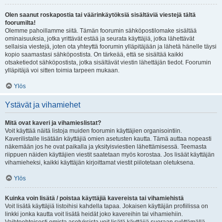
Olen saanut roskapostia tai väärinkäytöksiä sisältäviä viestejä tältä
foorumilta!
Olemme pahoillamme siitä. Tämän foorumin sähköpostilomake sisältää
ominaisuuksia, jotka yrittävät estää ja seurata käyttäjiä, jotka lähettävät
sellaisia viestejä, joten ota yhteyttä foorumin ylläpitäjään ja lähetä hänelle täysi
kopio saamastasi sähköpostista. On tärkeää, että se sisältää kaikki
otsaketiedot sähköpostista, jotka sisältävät viestin lähettäjän tiedot. Foorumin
ylläpitäjä voi sitten toimia tarpeen mukaan.
Ylös
Ystävät ja vihamiehet
Mitä ovat kaveri ja vihamieslistat?
Voit käyttää näitä listoja muiden foorumin käyttäjien organisointiin.
Kaverilistalle lisätään käyttäjiä omien asetusten kautta. Tämä auttaa nopeasti
näkemään jos he ovat paikalla ja yksityisviestien lähettämisessä. Teemasta
riippuen näiden käyttäjien viestit saatetaan myös korostaa. Jos lisäät käyttäjän
vihamieheksi, kaikki käyttäjän kirjoittamat viestit piilotetaan oletuksena.
Ylös
Kuinka voin lisätä / poistaa käyttäjiä kavereista tai vihamiehistä
Voit lisätä käyttäjiä listoihisi kahdella tapaa. Jokaisen käyttäjän profiilissa on
linkki jonka kautta voit lisätä heidät joko kavereihin tai vihamiehiin.