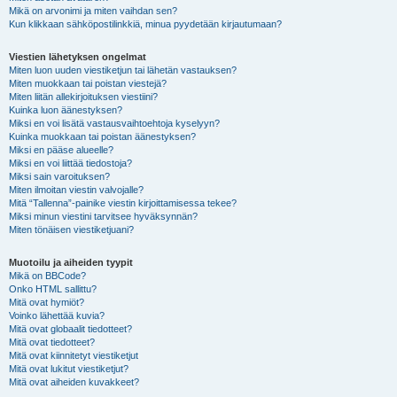
Mikä on arvonimi ja miten vaihdan sen?
Kun klikkaan sähköpostilinkkiä, minua pyydetään kirjautumaan?
Viestien lähetyksen ongelmat
Miten luon uuden viestiketjun tai lähetän vastauksen?
Miten muokkaan tai poistan viestejä?
Miten liitän allekirjoituksen viestiini?
Kuinka luon äänestyksen?
Miksi en voi lisätä vastausvaihtoehtoja kyselyyn?
Kuinka muokkaan tai poistan äänestyksen?
Miksi en pääse alueelle?
Miksi en voi liittää tiedostoja?
Miksi sain varoituksen?
Miten ilmoitan viestin valvojalle?
Mitä “Tallenna”-painike viestin kirjoittamisessa tekee?
Miksi minun viestini tarvitsee hyväksynnän?
Miten tönäisen viestiketjuani?
Muotoilu ja aiheiden tyypit
Mikä on BBCode?
Onko HTML sallittu?
Mitä ovat hymiöt?
Voinko lähettää kuvia?
Mitä ovat globaalit tiedotteet?
Mitä ovat tiedotteet?
Mitä ovat kiinnitetyt viestiketjut
Mitä ovat lukitut viestiketjut?
Mitä ovat aiheiden kuvakkeet?