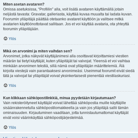
Miten asetan avataren?
Omissa asetuksissa, “Profiilin” alla, voit lisätä avataren käyttämällä jotain
neljästä tavasta: Gravatar, galleriasta, käyttää kuvaa muualta tai ladata kuvan.
Foorumin ylläpitäjä päättää otetaanko avataret käyttöön ja valitsee mitkä
avatarien käyttöönottotavat sallitaan. Jos et voi käyttää avataria, ota yhteyttä
foorumin ylläpitäjään.
Ylös
Mikä on arvonimi ja miten vaihdan sen?
Arvonimet, jotka näkyvät käyttäjänimesi alla osoittavat kirjoittamiesi viestien
määrän tai tietyt käyttäjät, kuten ylläpitäjät tai valvojat. Yleensä et voi vaihtaa
minkään arvonimen tekstiä, sillä nämä ovat ylläpitäjän määrittelemiä. Älä
kirjoita viestejä vain parantaaksesi arvonimeäsi. Useimmat foorumit eivät siedä
tätä ja valvojat tai ylläpitäjät voivat yksinkertaisesti pienentää viestilaskuriasi.
Ylös
Kun klikkaan sähköpostilinkkiä, minua pyydetään kirjautumaan?
Vain rekisteröityneet käyttäjät voivat lähettää sähköpostia muille käyttäjille
sisäänrakennetulla sähköpostilomakkeella ja vain jos ylläpitäjä sallii tämän
ominaisuuden. Kirjautuminen vaaditaan, jotta tunnistautumattomat käyttäjät
eivät voisi väärinkäyttää sähköpostijärjestelmää.
Ylös