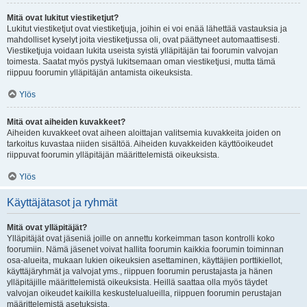
Mitä ovat lukitut viestiketjut?
Lukitut viestiketjut ovat viestiketjuja, joihin ei voi enää lähettää vastauksia ja
mahdolliset kyselyt joita viestiketjussa oli, ovat päättyneet automaattisesti.
Viestiketjuja voidaan lukita useista syistä ylläpitäjän tai foorumin valvojan
toimesta. Saatat myös pystyä lukitsemaan oman viestiketjusi, mutta tämä
riippuu foorumin ylläpitäjän antamista oikeuksista.
Ylös
Mitä ovat aiheiden kuvakkeet?
Aiheiden kuvakkeet ovat aiheen aloittajan valitsemia kuvakkeita joiden on
tarkoitus kuvastaa niiden sisältöä. Aiheiden kuvakkeiden käyttöoikeudet
riippuvat foorumin ylläpitäjän määrittelemistä oikeuksista.
Ylös
Käyttäjätasot ja ryhmät
Mitä ovat ylläpitäjät?
Ylläpitäjät ovat jäseniä joille on annettu korkeimman tason kontrolli koko
foorumiin. Nämä jäsenet voivat hallita foorumin kaikkia foorumin toiminnan
osa-alueita, mukaan lukien oikeuksien asettaminen, käyttäjien porttikiellot,
käyttäjäryhmät ja valvojat yms., riippuen foorumin perustajasta ja hänen
ylläpitäjille määrittelemistä oikeuksista. Heillä saattaa olla myös täydet
valvojan oikeudet kaikilla keskustelualueilla, riippuen foorumin perustajan
määrittelemistä asetuksista.