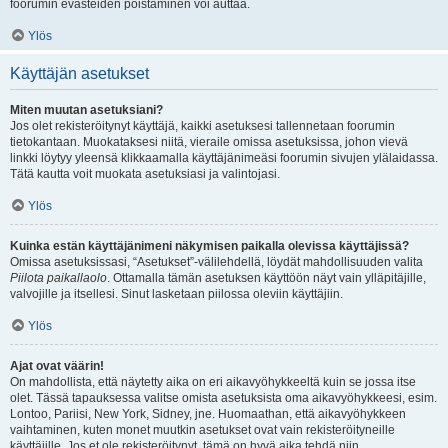
foorumin evästeiden poistaminen voi auttaa.
Ylös
Käyttäjän asetukset
Miten muutan asetuksiani?
Jos olet rekisteröitynyt käyttäjä, kaikki asetuksesi tallennetaan foorumin
tietokantaan. Muokataksesi niitä, vieraile omissa asetuksissa, johon vievä
linkki löytyy yleensä klikkaamalla käyttäjänimeäsi foorumin sivujen ylälaidassa.
Tätä kautta voit muokata asetuksiasi ja valintojasi.
Ylös
Kuinka estän käyttäjänimeni näkymisen paikalla olevissa käyttäjissä?
Omissa asetuksissasi, “Asetukset”-välilehdellä, löydät mahdollisuuden valita
Piilota paikallaolo
. Ottamalla tämän asetuksen käyttöön näyt vain ylläpitäjille,
valvojille ja itsellesi. Sinut lasketaan piilossa oleviin käyttäjiin.
Ylös
Ajat ovat väärin!
On mahdollista, että näytetty aika on eri aikavyöhykkeeltä kuin se jossa itse
olet. Tässä tapauksessa valitse omista asetuksista oma aikavyöhykkeesi, esim.
Lontoo, Pariisi, New York, Sidney, jne. Huomaathan, että aikavyöhykkeen
vaihtaminen, kuten monet muutkin asetukset ovat vain rekisteröityneille
käyttäjille. Jos et ole rekisteröitynyt, tämä on hyvä aika tehdä niin.