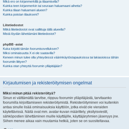
Mikä ero on kirjanmerkillä ja tilaamisella?
Kuinka teen kirjanmerkin tai seuraan haluamaani aihetta?
Kuinka tilaan haluamani alueen?
Kuinka poistan tilaukseni?
Liitetiedostot
Mitkä liitetiedostot ovat sallittuja tällä alueella?
Mistä löydän lähettämäni liitetiedostot?
phpBB -asiat
Kuka kirjoitti tämän foorumisovelluksen?
Miksi ominaisuutta X ei ole saatavilla?
Keneen minun tulee olla yhteydessä väärinkäytöstapauksissa tai lakiasioissa tähän
foorumiin liittyen?
Kuinka otan yhteyttä foorumin ylläpitäjään?
Kirjautumisen ja rekisteröitymisen ongelmat
Miksi minun pitää rekisteröityä?
Sinun ei välttämättä tarvitse, riippuu foorumin ylläpitäjästä, tarvitaanko
foorumilla kirjoittamiseen rekisteröitymistä. Rekisteröityminen voi kuitenkin
antaa sinulle lisää ominaisuuksia käyttöön, jotka eivät ole vieraiden
käytettävissä. Näitä ovat mm. avatar-kuvan määrittely, yksityisviestit,
sähköpostien lähettäminen muille käyttäjille, käyttäjäryhmien jäsenyys jne.
Siihen menee aikaa vain muutamia hetkiä, joten se on suositeltavaa.