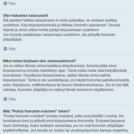
Ylös
Olen hukannut salasanani!
Älä panikoi! Vaikka salasanaasi ei voida palauttaa, se voidaan asettaa
uudelleen. Käy kirjautumissivulla ja klikkaa
Unohdin salasanani
. Seuraa
ohjeita ja sinun pitäisi kohta pystyä kirjautumaan uudelleen.
Jos et pysty asettamaan salasanaasi uudelleen, ota yhteyttä foorumin
ylläpitäjään.
Ylös
Miksi minut kirjataan ulos automaattisesti?
Jos et valitse
Muista minut
-laatikkoa kirjautuessasi, foorumi pitää sinut
kirjautuneena ennalta määritellyn ajan. Tämä estää muita väärinkäyttämästä
tunnuksiasi. Pysyäksesi kirjautuneena, valitse
Muista minut
-valinta
kirjautuessasi. Tämä ei ole suositeltavaa, jos käytät foorumia jaetulta koneelta,
esim. kirjastossa, nettikahvilassa tai koulun tietokoneluokassa. Jos et näe tätä
valintaa, foorumin ylläpitäjä on estänyt tämän toiminnon käyttämisen.
Ylös
Mitä “Poista foorumin evästeet” tekee?
“Poista foorumin evästeet” poistaa evästeet, jotka ovat phpBB:n luomia. Ne
tunnistavat sinut ja pitävät sinut kirjautuneena foorumille. Evästeet tarjoavat
myös toimintoja, kuten luettujen seurantaa, jos ne ovat foorumin ylläpitäjän
käyttöönottamia. Jos sinulla on sisään tai uloskirjautumisen kanssa ongelmia,