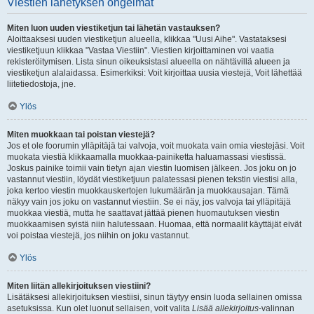
Viestien lähetyksen ongelmat
Miten luon uuden viestiketjun tai lähetän vastauksen?
Aloittaaksesi uuden viestiketjun alueella, klikkaa "Uusi Aihe". Vastataksesi
viestiketjuun klikkaa "Vastaa Viestiin". Viestien kirjoittaminen voi vaatia
rekisteröitymisen. Lista sinun oikeuksistasi alueella on nähtävillä alueen ja
viestiketjun alalaidassa. Esimerkiksi: Voit kirjoittaa uusia viestejä, Voit lähettää
liitetiedostoja, jne.
Ylös
Miten muokkaan tai poistan viestejä?
Jos et ole foorumin ylläpitäjä tai valvoja, voit muokata vain omia viestejäsi. Voit
muokata viestiä klikkaamalla muokkaa-painiketta haluamassasi viestissä.
Joskus painike toimii vain tietyn ajan viestin luomisen jälkeen. Jos joku on jo
vastannut viestiin, löydät viestiketjuun palatessasi pienen tekstin viestisi alla,
joka kertoo viestin muokkauskertojen lukumäärän ja muokkausajan. Tämä
näkyy vain jos joku on vastannut viestiin. Se ei näy, jos valvoja tai ylläpitäjä
muokkaa viestiä, mutta he saattavat jättää pienen huomautuksen viestin
muokkaamisen syistä niin halutessaan. Huomaa, että normaalit käyttäjät eivät
voi poistaa viestejä, jos niihin on joku vastannut.
Ylös
Miten liitän allekirjoituksen viestiini?
Lisätäksesi allekirjoituksen viestiisi, sinun täytyy ensin luoda sellainen omissa
asetuksissa. Kun olet luonut sellaisen, voit valita
Lisää allekirjoitus
-valinnan