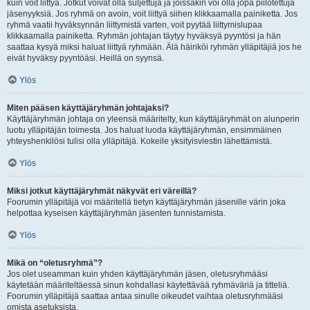
kuin voit liittyä. Jotkut voivat olla suljettuja ja joissakin voi olla jopa piilotettuja
jäsenyyksiä. Jos ryhmä on avoin, voit liittyä siihen klikkaamalla painiketta. Jos
ryhmä vaatii hyväksynnän liittymistä varten, voit pyytää liittymislupaa
klikkaamalla painiketta. Ryhmän johtajan täytyy hyväksyä pyyntösi ja hän
saattaa kysyä miksi haluat liittyä ryhmään. Älä häiriköi ryhmän ylläpitäjiä jos he
eivät hyväksy pyyntöäsi. Heillä on syynsä.
Ylös
Miten pääsen käyttäjäryhmän johtajaksi?
Käyttäjäryhmän johtaja on yleensä määritelty, kun käyttäjäryhmät on alunperin
luotu ylläpitäjän toimesta. Jos haluat luoda käyttäjäryhmän, ensimmäinen
yhteyshenkilösi tulisi olla ylläpitäjä. Kokeile yksityisviestin lähettämistä.
Ylös
Miksi jotkut käyttäjäryhmät näkyvät eri väreillä?
Foorumin ylläpitäjä voi määritellä tietyn käyttäjäryhmän jäsenille värin joka
helpottaa kyseisen käyttäjäryhmän jäsenten tunnistamista.
Ylös
Mikä on “oletusryhmä”?
Jos olet useamman kuin yhden käyttäjäryhmän jäsen, oletusryhmääsi
käytetään määriteltäessä sinun kohdallasi käytettävää ryhmäväriä ja titteliä.
Foorumin ylläpitäjä saattaa antaa sinulle oikeudet vaihtaa oletusryhmääsi
omista asetuksista.