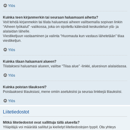
Ylös
Kuinka teen kirjanmerkin tai seuraan haluamaani aihetta?
Voit tehdä kirjanmekin tai tilata haluamasi aiheen valitsemalla sopivan linkin
“Aiheen työkalut” -valikossa, joka on sijoitettu kätevästi keskustelun ylä- ja
alalaidan lähelle.
Viestiketjuun vastaaminen ja valinta “Huomauta kun vastaus lähetetään” tilaa
viestiketjun.
Ylös
Kuinka tilaan haluamani alueen?
Tilataksesi haluamasi alueen, valitse “Tilaa alue” -linkki, aluesivun alalaidassa.
Ylös
Kuinka poistan tilaukseni?
Poistaaksesi tilauksiasi, mene omiin asetuksiisi ja seuraa linkkejä tilauksiisi.
Ylös
Liitetiedostot
Mitkä liitetiedostot ovat sallittuja tällä alueella?
Ylläpitäjä voi määrätä sallitut ja kielletyt liitetiedostojen tyypit. Ota yhteys