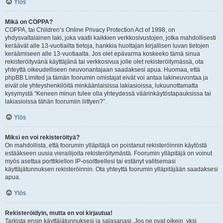
Ylös
Mikä on COPPA?
COPPA, tai Children’s Online Privacy Protection Act of 1998, on
yhdysvaltalainen laki, joka vaatii kaikkien verkkosivustojen, jotka mahdollisesti
keräävät alle 13-vuotiailta tietoja, hankkia huoltajan kirjallisen luvan tietojen
keräämiseen alle 13-vuotiaalta. Jos olet epävarma koskeeko tämä sinua
rekisteröityvänä käyttäjänä tai verkkosivua jolle olet rekisteröitymässä, ota
yhteyttä oikeudelliseen neuvonantajaan saadaksesi apua. Huomaa, että
phpBB Limited ja tämän foorumin omistajat eivät voi antaa lakineuvontaa ja
eivät ole yhteyshenkilöitä minkäänlaisissa lakiasioissa, lukuunottamatta
kysymystä “Keneen minun tulee olla yhteydessä väärinkäytöstapauksissa tai
lakiasioissa tähän foorumiin liittyen?”.
Ylös
Miksi en voi rekisteröityä?
On mahdollista, että foorumin ylläpitäjä on poistanut rekisteröinnin käytöstä
estääkseen uusia vierailijoita rekisteröitymästä. Foorumin ylläpitäjä on voinut
myös asettaa porttikiellon IP-osoitteellesi tai estänyt valitsemasi
käyttäjätunnuksen rekisteröinnin. Ota yhteyttä foorumin ylläpitäjään saadaksesi
apua.
Ylös
Rekisteröidyin, mutta en voi kirjautua!
Tarkista ensin käyttäjätunnuksesi ja salasanasi. Jos ne ovat oikein, yksi