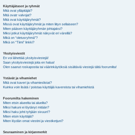
Käyttäjätasot ja ryhmät
Mitä ovat ylläpitäjät?
Mitä ovatr valvojat?
Mitä ovat käyttäjäryhmät?
Missä ovat käyttäjäryhmät ja miten liityn sellaiseen?
Miten pääsen käyttäjäryhmän johtajaksi?
Miksi jotkut käyttäjäryhmät näkyvät eri väreillä?
Mikä on “oletusryhmä”?
Mikä on “Tiimi” linkki?
Yksityisviestit
En voi lähettää yksityisviestejä!
Saan yksityisviestejä joita en halua!
Olen saanut roskapostia tai väärinkäytöksiä sisältäviä viestejä tältä foorumilta!
Ystävät ja vihamiehet
Mitä ovat kaveri ja vihamieslistat?
Kuinka voin lisätä / poistaa käyttäjiä kavereista tai vihamiehistä
Foorumilta hakeminen
Miten etsin alueelta tai alueilta?
Miksi hakuni ei löytänyt mitään?
Miksi haku johti tyhjään sivuun!?
Miten etsin käyttäjiä?
Miten löydän omat viestini ja viestiketjuni?
Seuraaminen ja kirjanmerkit