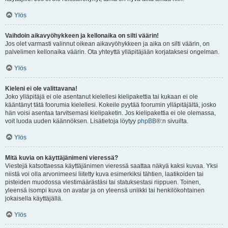
Ylös
Vaihdoin aikavyöhykkeen ja kellonaika on silti väärin!
Jos olet varmasti valinnut oikean aikavyöhykkeen ja aika on silti väärin, on
palvelimen kellonaika väärin. Ota yhteyttä ylläpitäjään korjataksesi ongelman.
Ylös
Kieleni ei ole valittavana!
Joko ylläpitäjä ei ole asentanut kielellesi kielipakettia tai kukaan ei ole
kääntänyt tätä foorumia kielellesi. Kokeile pyytää foorumin ylläpitäjältä, josko
hän voisi asentaa tarvitsemasi kielipaketin. Jos kielipakettia ei ole olemassa,
voit luoda uuden käännöksen. Lisätietoja löytyy
phpBB
®:n sivuilta.
Ylös
Mitä kuvia on käyttäjänimeni vieressä?
Viestejä katsottaessa käyttäjänimen vieressä saattaa näkyä kaksi kuvaa. Yksi
niistä voi olla arvonimeesi liitetty kuva esimerkiksi tähtien, laatikoiden tai
pisteiden muodossa viestimäärästäsi tai statuksestasi riippuen. Toinen,
yleensä isompi kuva on avatar ja on yleensä uniikki tai henkilökohtainen
jokaisella käyttäjällä.
Ylös