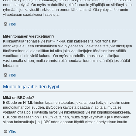
Foorumin ylläpitäjä on päättänyt, että viestit kyseiselle alueelle tulee tarkastaa
ennen lähetystä. On myös mahdollista, että foorumin ylläpitäjä on siirtänyt sinut
ryhmään, jonka viestit tarkistetaan ennen lähettämistä. Ota yhteyttä foorumin
ylläpitäjään saadaksesi lisätietoja.
Ylös
Miten tönäisen viestiketjuani?
Klikkaamalla “Tönaise viestiä” -linkkiä, kun katselet sitä, voit “tönäistä”
viestiketjua alueen ensimmäisen sivun yläosaan. Jos et näe tätä, viestiketjujen
tönäiseminen ei ole sallittua tai aika joka viestiketjujen tönäisemisen välillä
vaaditaan ei ole vielä kulunut. On myös mahdollista nostaa viestiketjua
vastaamalla siihen, mutta varmista että noudatat foorumin sääntöjä jos päätät
tehdä niin.
Ylös
Muotoilu ja aiheiden tyypit
Mikä on BBCode?
BBCode on HTML-kielen tapainen toteutus, joka tarjoaa tiettyjen viestin osien
muotoilumahdollisuuden. BBCoden käytöstä päättää ylläpitäjä, mutta se
voidaan ottaa pois käytöstä myös viestikohtaisesti viestin kirjoituslomakkeella.
BBCode itsessään on HTML:n kaltainen, mutta tagit käyttävät < ja > merkkien
sijaan hakasulkuja [ ja ]. BBCoden oppaan löydät viestinlähetyssivun kautta.
Ylös