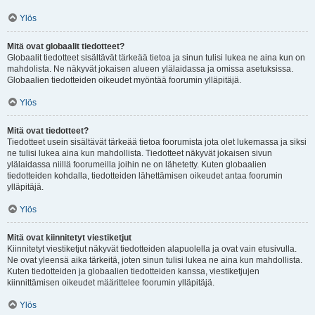
Ylös
Mitä ovat globaalit tiedotteet?
Globaalit tiedotteet sisältävät tärkeää tietoa ja sinun tulisi lukea ne aina kun on
mahdolista. Ne näkyvät jokaisen alueen ylälaidassa ja omissa asetuksissa.
Globaalien tiedotteiden oikeudet myöntää foorumin ylläpitäjä.
Ylös
Mitä ovat tiedotteet?
Tiedotteet usein sisältävät tärkeää tietoa foorumista jota olet lukemassa ja siksi
ne tulisi lukea aina kun mahdollista. Tiedotteet näkyvät jokaisen sivun
ylälaidassa niillä foorumeilla joihin ne on lähetetty. Kuten globaalien
tiedotteiden kohdalla, tiedotteiden lähettämisen oikeudet antaa foorumin
ylläpitäjä.
Ylös
Mitä ovat kiinnitetyt viestiketjut
Kiinnitetyt viestiketjut näkyvät tiedotteiden alapuolella ja ovat vain etusivulla.
Ne ovat yleensä aika tärkeitä, joten sinun tulisi lukea ne aina kun mahdollista.
Kuten tiedotteiden ja globaalien tiedotteiden kanssa, viestiketjujen
kiinnittämisen oikeudet määrittelee foorumin ylläpitäjä.
Ylös