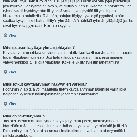
kuin voit liittyä. Jotkut voivat olla suljettuja ja joissakin voi olla jopa piilotettuja
jäsenyyksiä. Jos ryhmä on avoin, voit liittyä siihen klikkaamalla painiketta. Jos
ryhmä vaatii hyväksynnän liittymistä varten, voit pyytää liittymislupaa
klikkaamalla painiketta. Ryhmän johtajan täytyy hyväksyä pyyntösi ja hän
saattaa kysyä miksi haluat liittyä ryhmään. Älä häiriköi ryhmän ylläpitäjiä jos he
eivät hyväksy pyyntöäsi. Heillä on syynsä.
Ylös
Miten pääsen käyttäjäryhmän johtajaksi?
Käyttäjäryhmän johtaja on yleensä määritelty, kun käyttäjäryhmät on alunperin
luotu ylläpitäjän toimesta. Jos haluat luoda käyttäjäryhmän, ensimmäinen
yhteyshenkilösi tulisi olla ylläpitäjä. Kokeile yksityisviestin lähettämistä.
Ylös
Miksi jotkut käyttäjäryhmät näkyvät eri väreillä?
Foorumin ylläpitäjä voi määritellä tietyn käyttäjäryhmän jäsenille värin joka
helpottaa kyseisen käyttäjäryhmän jäsenten tunnistamista.
Ylös
Mikä on “oletusryhmä”?
Jos olet useamman kuin yhden käyttäjäryhmän jäsen, oletusryhmääsi
käytetään määriteltäessä sinun kohdallasi käytettävää ryhmäväriä ja titteliä.
Foorumin ylläpitäjä saattaa antaa sinulle oikeudet vaihtaa oletusryhmääsi
omista asetuksista.