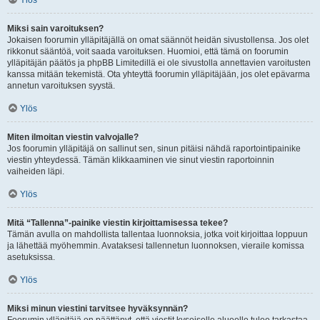
Ylös
Miksi sain varoituksen?
Jokaisen foorumin ylläpitäjällä on omat säännöt heidän sivustollensa. Jos olet
rikkonut sääntöä, voit saada varoituksen. Huomioi, että tämä on foorumin
ylläpitäjän päätös ja phpBB Limitedillä ei ole sivustolla annettavien varoitusten
kanssa mitään tekemistä. Ota yhteyttä foorumin ylläpitäjään, jos olet epävarma
annetun varoituksen syystä.
Ylös
Miten ilmoitan viestin valvojalle?
Jos foorumin ylläpitäjä on sallinut sen, sinun pitäisi nähdä raportointipainike
viestin yhteydessä. Tämän klikkaaminen vie sinut viestin raportoinnin
vaiheiden läpi.
Ylös
Mitä “Tallenna”-painike viestin kirjoittamisessa tekee?
Tämän avulla on mahdollista tallentaa luonnoksia, jotka voit kirjoittaa loppuun
ja lähettää myöhemmin. Avataksesi tallennetun luonnoksen, vieraile komissa
asetuksissa.
Ylös
Miksi minun viestini tarvitsee hyväksynnän?