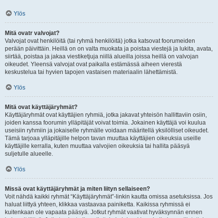
Ylös
Mitä ovatr valvojat?
Valvojat ovat henkilöitä (tai ryhmä henkilöitä) jotka katsovat foorumeiden
perään päivittäin. Heillä on on valta muokata ja poistaa viestejä ja lukita, avata,
siirtää, poistaa ja jakaa viestiketjuja niillä alueilla joissa heillä on valvojan
oikeudet. Yleensä valvojat ovat paikalla estämässä aiheen vierestä
keskustelua tai hyvien tapojen vastaisen materiaalin lähettämistä.
Ylös
Mitä ovat käyttäjäryhmät?
Käyttäjäryhmät ovat käyttäjien ryhmiä, jotka jakavat yhteisön hallittaviin osiin,
joiden kanssa foorumin ylläpitäjät voivat toimia. Jokainen käyttäjä voi kuulua
useisiin ryhmiin ja jokaiselle ryhmälle voidaan määritellä yksilölliset oikeudet.
Tämä tarjoaa ylläpitäjille helpon tavan muuttaa käyttäjien oikeuksia useille
käyttäjille kerralla, kuten muuttaa valvojien oikeuksia tai hallita pääsyä
suljetulle alueelle.
Ylös
Missä ovat käyttäjäryhmät ja miten liityn sellaiseen?
Voit nähdä kaikki ryhmät “Käyttäjäryhmät”-linkin kautta omissa asetuksissa. Jos
haluat liittyä yhteen, klikkaa vastaavaa painiketta. Kaikissa ryhmissä ei
kuitenkaan ole vapaata pääsyä. Jotkut ryhmät vaativat hyväksynnän ennen