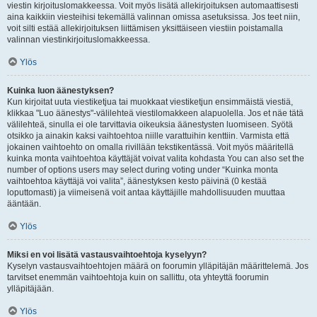
viestin kirjoituslomakkeessa. Voit myös lisätä allekirjoituksen automaattisesti
aina kaikkiin viesteihisi tekemällä valinnan omissa asetuksissa. Jos teet niin,
voit silti estää allekirjoituksen liittämisen yksittäiseen viestiin poistamalla
valinnan viestinkirjoituslomakkeessa.
Ylös
Kuinka luon äänestyksen?
Kun kirjoitat uuta viestiketjua tai muokkaat viestiketjun ensimmäistä viestiä,
klikkaa "Luo äänestys"-välilehteä viestilomakkeen alapuolella. Jos et näe tätä
välilehteä, sinulla ei ole tarvittavia oikeuksia äänestysten luomiseen. Syötä
otsikko ja ainakin kaksi vaihtoehtoa niille varattuihin kenttiin. Varmista että
jokainen vaihtoehto on omalla rivillään tekstikentässä. Voit myös määritellä
kuinka monta vaihtoehtoa käyttäjät voivat valita kohdasta You can also set the
number of options users may select during voting under “Kuinka monta
vaihtoehtoa käyttäjä voi valita”, äänestyksen kesto päivinä (0 kestää
loputtomasti) ja viimeisenä voit antaa käyttäjille mahdollisuuden muuttaa
ääntään.
Ylös
Miksi en voi lisätä vastausvaihtoehtoja kyselyyn?
Kyselyn vastausvaihtoehtojen määrä on foorumin ylläpitäjän määrittelemä. Jos
tarvitset enemmän vaihtoehtoja kuin on sallittu, ota yhteyttä foorumin
ylläpitäjään.
Ylös