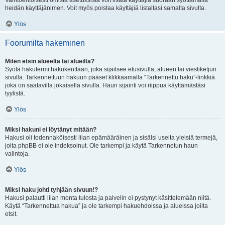
Vaihtoehtoisesti omista asetuksista voit lisätä käyttäjiä suoraan syöttämällä
heidän käyttäjänimen. Voit myös poistaa käyttäjiä listaltasi samalta sivulta.
Ylös
Foorumilta hakeminen
Miten etsin alueelta tai alueilta?
Syötä hakutermi hakukenttään, joka sijaitsee etusivulla, alueen tai viestiketjun
sivulla. Tarkennettuun hakuun pääset klikkaamalla “Tarkennettu haku”-linkkiä
joka on saatavilla jokaisella sivulla. Haun sijainti voi riippua käyttämästäsi
tyylistä.
Ylös
Miksi hakuni ei löytänyt mitään?
Hakusi oli todennäköisesti liian epämääräinen ja sisälsi useita yleisiä termejä,
joita phpBB ei ole indeksoinut. Ole tarkempi ja käytä Tarkennetun haun
valintoja.
Ylös
Miksi haku johti tyhjään sivuun!?
Hakusi palautti liian monta tulosta ja palvelin ei pystynyt käsittelemään niitä.
Käytä “Tarkennettua hakua” ja ole tarkempi hakuehdoissa ja alueissa joilta
etsit.