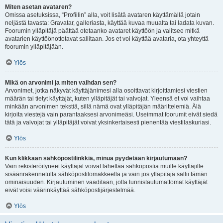
Miten asetan avataren?
Omissa asetuksissa, “Profiilin” alla, voit lisätä avataren käyttämällä jotain
neljästä tavasta: Gravatar, galleriasta, käyttää kuvaa muualta tai ladata kuvan.
Foorumin ylläpitäjä päättää otetaanko avataret käyttöön ja valitsee mitkä
avatarien käyttöönottotavat sallitaan. Jos et voi käyttää avataria, ota yhteyttä
foorumin ylläpitäjään.
Ylös
Mikä on arvonimi ja miten vaihdan sen?
Arvonimet, jotka näkyvät käyttäjänimesi alla osoittavat kirjoittamiesi viestien
määrän tai tietyt käyttäjät, kuten ylläpitäjät tai valvojat. Yleensä et voi vaihtaa
minkään arvonimen tekstiä, sillä nämä ovat ylläpitäjän määrittelemiä. Älä
kirjoita viestejä vain parantaaksesi arvonimeäsi. Useimmat foorumit eivät siedä
tätä ja valvojat tai ylläpitäjät voivat yksinkertaisesti pienentää viestilaskuriasi.
Ylös
Kun klikkaan sähköpostilinkkiä, minua pyydetään kirjautumaan?
Vain rekisteröityneet käyttäjät voivat lähettää sähköpostia muille käyttäjille
sisäänrakennetulla sähköpostilomakkeella ja vain jos ylläpitäjä sallii tämän
ominaisuuden. Kirjautuminen vaaditaan, jotta tunnistautumattomat käyttäjät
eivät voisi väärinkäyttää sähköpostijärjestelmää.
Ylös