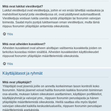
Mitä ovat lukitut viestiketjut?
Lukitut viestiketjut ovat viestiketjuja, joihin ei voi enää lähettää vastauksia ja
mahdolliset kyselyt joita viestiketjussa oli, ovat päättyneet automaattisesti.
Viestiketjuja voidaan lukita useista syistä ylläpitäjän tai foorumin valvojan
toimesta. Saatat myös pystyä lukitsemaan oman viestiketjusi, mutta tämä
riippuu foorumin ylläpitäjän antamista oikeuksista.
Ylös
Mitä ovat aiheiden kuvakkeet?
Aiheiden kuvakkeet ovat aiheen aloittajan valitsemia kuvakkeita joiden on
tarkoitus kuvastaa niiden sisältöä. Aiheiden kuvakkeiden käyttöoikeudet
riippuvat foorumin ylläpitäjän määrittelemistä oikeuksista.
Ylös
Käyttäjätasot ja ryhmät
Mitä ovat ylläpitäjät?
Ylläpitäjät ovat jäseniä joille on annettu korkeimman tason kontrolli koko
foorumiin. Nämä jäsenet voivat hallita foorumin kaikkia foorumin toiminnan
osa-alueita, mukaan lukien oikeuksien asettaminen, käyttäjien porttikiellot,
käyttäjäryhmät ja valvojat yms., riippuen foorumin perustajasta ja hänen
ylläpitäjille määrittelemistä oikeuksista. Heillä saattaa olla myös täydet
valvojan oikeudet kaikilla keskustelualueilla, riippuen foorumin perustajan
määrittelemistä asetuksista.