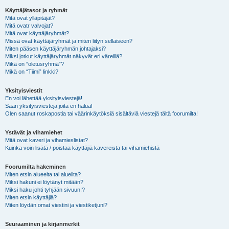
Käyttäjätasot ja ryhmät
Mitä ovat ylläpitäjät?
Mitä ovatr valvojat?
Mitä ovat käyttäjäryhmät?
Missä ovat käyttäjäryhmät ja miten liityn sellaiseen?
Miten pääsen käyttäjäryhmän johtajaksi?
Miksi jotkut käyttäjäryhmät näkyvät eri väreillä?
Mikä on “oletusryhmä”?
Mikä on “Tiimi” linkki?
Yksityisviestit
En voi lähettää yksityisviestejä!
Saan yksityisviestejä joita en halua!
Olen saanut roskapostia tai väärinkäytöksiä sisältäviä viestejä tältä foorumilta!
Ystävät ja vihamiehet
Mitä ovat kaveri ja vihamieslistat?
Kuinka voin lisätä / poistaa käyttäjiä kavereista tai vihamiehistä
Foorumilta hakeminen
Miten etsin alueelta tai alueilta?
Miksi hakuni ei löytänyt mitään?
Miksi haku johti tyhjään sivuun!?
Miten etsin käyttäjiä?
Miten löydän omat viestini ja viestiketjuni?
Seuraaminen ja kirjanmerkit