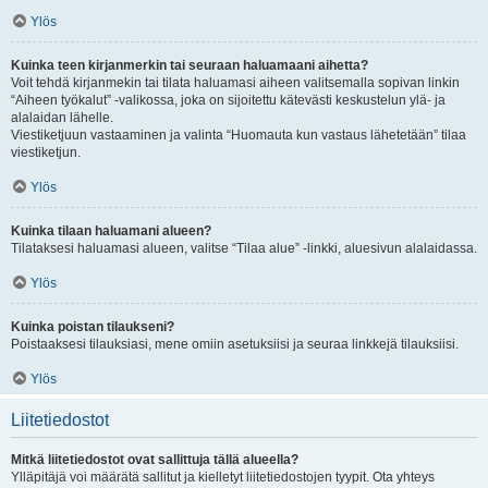
Ylös
Kuinka teen kirjanmerkin tai seuraan haluamaani aihetta?
Voit tehdä kirjanmekin tai tilata haluamasi aiheen valitsemalla sopivan linkin
“Aiheen työkalut” -valikossa, joka on sijoitettu kätevästi keskustelun ylä- ja
alalaidan lähelle.
Viestiketjuun vastaaminen ja valinta “Huomauta kun vastaus lähetetään” tilaa
viestiketjun.
Ylös
Kuinka tilaan haluamani alueen?
Tilataksesi haluamasi alueen, valitse “Tilaa alue” -linkki, aluesivun alalaidassa.
Ylös
Kuinka poistan tilaukseni?
Poistaaksesi tilauksiasi, mene omiin asetuksiisi ja seuraa linkkejä tilauksiisi.
Ylös
Liitetiedostot
Mitkä liitetiedostot ovat sallittuja tällä alueella?
Ylläpitäjä voi määrätä sallitut ja kielletyt liitetiedostojen tyypit. Ota yhteys