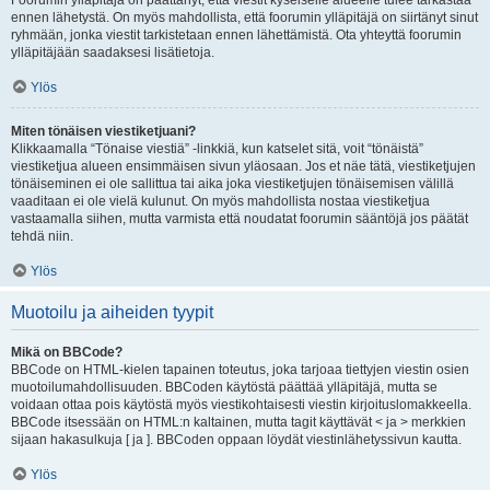
Foorumin ylläpitäjä on päättänyt, että viestit kyseiselle alueelle tulee tarkastaa
ennen lähetystä. On myös mahdollista, että foorumin ylläpitäjä on siirtänyt sinut
ryhmään, jonka viestit tarkistetaan ennen lähettämistä. Ota yhteyttä foorumin
ylläpitäjään saadaksesi lisätietoja.
Ylös
Miten tönäisen viestiketjuani?
Klikkaamalla “Tönaise viestiä” -linkkiä, kun katselet sitä, voit “tönäistä”
viestiketjua alueen ensimmäisen sivun yläosaan. Jos et näe tätä, viestiketjujen
tönäiseminen ei ole sallittua tai aika joka viestiketjujen tönäisemisen välillä
vaaditaan ei ole vielä kulunut. On myös mahdollista nostaa viestiketjua
vastaamalla siihen, mutta varmista että noudatat foorumin sääntöjä jos päätät
tehdä niin.
Ylös
Muotoilu ja aiheiden tyypit
Mikä on BBCode?
BBCode on HTML-kielen tapainen toteutus, joka tarjoaa tiettyjen viestin osien
muotoilumahdollisuuden. BBCoden käytöstä päättää ylläpitäjä, mutta se
voidaan ottaa pois käytöstä myös viestikohtaisesti viestin kirjoituslomakkeella.
BBCode itsessään on HTML:n kaltainen, mutta tagit käyttävät < ja > merkkien
sijaan hakasulkuja [ ja ]. BBCoden oppaan löydät viestinlähetyssivun kautta.
Ylös