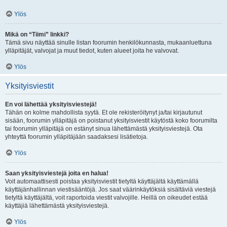
Ylös
Mikä on “Tiimi” linkki?
Tämä sivu näyttää sinulle listan foorumin henkilökunnasta, mukaanluettuna
ylläpitäjät, valvojat ja muut tiedot, kuten alueet joita he valvovat.
Ylös
Yksityisviestit
En voi lähettää yksityisviestejä!
Tähän on kolme mahdollista syytä. Et ole rekisteröitynyt ja/tai kirjautunut
sisään, foorumin ylläpitäjä on poistanut yksityisviestit käytöstä koko foorumilta
tai foorumin ylläpitäjä on estänyt sinua lähettämästä yksityisviestejä. Ota
yhteyttä foorumin ylläpitäjään saadaksesi lisätietoja.
Ylös
Saan yksityisviestejä joita en halua!
Voit automaattisesti poistaa yksityisviestit tietyltä käyttäjältä käyttämällä
käyttäjänhallinnan viestisääntöjä. Jos saat väärinkäytöksiä sisältäviä viestejä
tietyltä käyttäjältä, voit raportoida viestit valvojille. Heillä on oikeudet estää
käyttäjiä lähettämästä yksityisviestejä.
Ylös