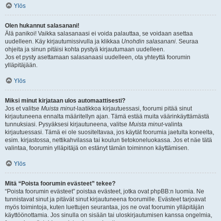
Ylös
Olen hukannut salasanani!
Älä panikoi! Vaikka salasanaasi ei voida palauttaa, se voidaan asettaa
uudelleen. Käy kirjautumissivulla ja klikkaa
Unohdin salasanani
. Seuraa
ohjeita ja sinun pitäisi kohta pystyä kirjautumaan uudelleen.
Jos et pysty asettamaan salasanaasi uudelleen, ota yhteyttä foorumin
ylläpitäjään.
Ylös
Miksi minut kirjataan ulos automaattisesti?
Jos et valitse
Muista minut
-laatikkoa kirjautuessasi, foorumi pitää sinut
kirjautuneena ennalta määritellyn ajan. Tämä estää muita väärinkäyttämästä
tunnuksiasi. Pysyäksesi kirjautuneena, valitse
Muista minut
-valinta
kirjautuessasi. Tämä ei ole suositeltavaa, jos käytät foorumia jaetulta koneelta,
esim. kirjastossa, nettikahvilassa tai koulun tietokoneluokassa. Jos et näe tätä
valintaa, foorumin ylläpitäjä on estänyt tämän toiminnon käyttämisen.
Ylös
Mitä “Poista foorumin evästeet” tekee?
“Poista foorumin evästeet” poistaa evästeet, jotka ovat phpBB:n luomia. Ne
tunnistavat sinut ja pitävät sinut kirjautuneena foorumille. Evästeet tarjoavat
myös toimintoja, kuten luettujen seurantaa, jos ne ovat foorumin ylläpitäjän
käyttöönottamia. Jos sinulla on sisään tai uloskirjautumisen kanssa ongelmia,