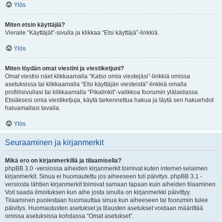
Ylös
Miten etsin käyttäjiä?
Vieraile “Käyttäjät”-sivulla ja klikkaa “Etsi käyttäjä”-linkkiä.
Ylös
Miten löydän omat viestini ja viestiketjuni?
Omat viestisi näet klikkaamalla “Katso omia viestejäsi”-linkkiä omissa
asetuksissa tai klikkaamalla “Etsi käyttäjän viesteistä”-linkkiä omalla
profiilisivullasi tai klikkaamalla “Pikalinkit”-valikkoa foorumin ylälaidassa.
Etsiäksesi omia viestiketjuja, käytä tarkennettua hakua ja täytä sen hakuehdot
haluamallasi tavalla.
Ylös
Seuraaminen ja kirjanmerkit
Mikä ero on kirjanmerkillä ja tilaamisella?
phpBB 3.0 -versiossa aiheiden kirjanmerkit toimivat kuten internet-selaimen
kirjanmerkit. Sinua ei huomautettu jos aiheeseen tuli päivitys. phpBB 3.1 -
versiosta lähtien kirjanmerkit toimivat samaan tapaan kuin aiheiden tilaaminen.
Voit saada ilmoituksen kun aihe josta sinulla on kirjanmerkki päivittyy.
Tilaaminen puolestaan huomauttaa sinua kun aiheeseen tai foorumiin tulee
päivitys. Huomautusten asetukset ja tilausten asetukset voidaan määrittää
omissa asetuksissa kohdassa “Omat asetukset”.