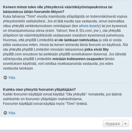
Keneen minun tulee olla yhteydessä väärinkäytöstapauksissa tai
lakiasioissa tähän foorumiin liittyen?
Kuka tahansa “Tiimi”-sivulla mainituista ylläpitäjistä on todennäköisesti sopiva
yhteyshenkilö valituksillesi. Jos et tätä kautta saa vastausta, sinun kannattaa
ottaa yhteyttä verkkotunnuksen omistajaan (tee
whois-kysely
) tai jos kyseessä
on ilmaispalvelussa oleva (esim. Yahoo!, free.fr, f2s.com, jne.), ota yhteyttä
ylläpitoon tai väärinkäytöksistä vastaavaan osastoon kyseisessä palvelussa.
Huomaa, että phpBB Limitedillä
ei ole lainkaan toimivaltaa
ja sitä ei voida
pitää vastuussa miten, missä tai kenen toimesta tämä foorumi on käytössä. Älä
ota yhteyttä phpBB Limitediin missään lakiasioissa
jotka eivät liity
phpBB.com-sivustoon tai pelkkään phpBB-sovellukseen itseensä. Jos lähetät
sähköpostia phpBB Limitedille
mistään kolmannen osapuolen
tämän
sovelluksen käytöstä, voit odottaa niukkasanaista vastausta, jos edes
vastausta lainkaan.
Ylös
Kuinka otan yhteyttä foorumin ylläpitäjään?
Kaikki foorumin käyttäjät voivat käyttää “Ota yhteyttä” -lomaketta, jos täämä
vaihtoehto on foorumin ylläpitäjän mahdollistama.
Foorumin käyttäjät voivat käyttää myös “Tiimi”-linkkiä.
Ylös
Hyppää