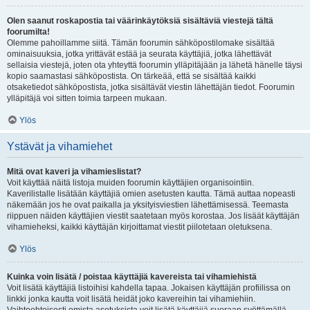
Olen saanut roskapostia tai väärinkäytöksiä sisältäviä viestejä tältä
foorumilta!
Olemme pahoillamme siitä. Tämän foorumin sähköpostilomake sisältää
ominaisuuksia, jotka yrittävät estää ja seurata käyttäjiä, jotka lähettävät
sellaisia viestejä, joten ota yhteyttä foorumin ylläpitäjään ja lähetä hänelle täysi
kopio saamastasi sähköpostista. On tärkeää, että se sisältää kaikki
otsaketiedot sähköpostista, jotka sisältävät viestin lähettäjän tiedot. Foorumin
ylläpitäjä voi sitten toimia tarpeen mukaan.
Ylös
Ystävät ja vihamiehet
Mitä ovat kaveri ja vihamieslistat?
Voit käyttää näitä listoja muiden foorumin käyttäjien organisointiin.
Kaverilistalle lisätään käyttäjiä omien asetusten kautta. Tämä auttaa nopeasti
näkemään jos he ovat paikalla ja yksityisviestien lähettämisessä. Teemasta
riippuen näiden käyttäjien viestit saatetaan myös korostaa. Jos lisäät käyttäjän
vihamieheksi, kaikki käyttäjän kirjoittamat viestit piilotetaan oletuksena.
Ylös
Kuinka voin lisätä / poistaa käyttäjiä kavereista tai vihamiehistä
Voit lisätä käyttäjiä listoihisi kahdella tapaa. Jokaisen käyttäjän profiilissa on
linkki jonka kautta voit lisätä heidät joko kavereihin tai vihamiehiin.