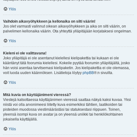
Ylös
Vaihdoin aikavyöhykkeen ja kellonaika on silti väärin!
Jos olet varmasti valinnut oikean aikavyöhykkeen ja aika on silti väärin, on
palvelimen kellonaika väärin. Ota yhteyttä ylläpitäjään korjataksesi ongelman.
Ylös
Kieleni ei ole valittavana!
Joko ylläpitäjä ei ole asentanut kielellesi kielipakettia tai kukaan ei ole
kääntänyt tätä foorumia kielellesi. Kokeile pyytää foorumin ylläpitäjältä, josko
hän voisi asentaa tarvitsemasi kielipaketin. Jos kielipakettia ei ole olemassa,
voit luoda uuden käännöksen. Lisätietoja löytyy
phpBB
®:n sivuilta.
Ylös
Mitä kuvia on käyttäjänimeni vieressä?
Viestejä katsottaessa käyttäjänimen vieressä saattaa näkyä kaksi kuvaa. Yksi
niistä voi olla arvonimeesi liitetty kuva esimerkiksi tähtien, laatikoiden tai
pisteiden muodossa viestimäärästäsi tai statuksestasi riippuen. Toinen,
yleensä isompi kuva on avatar ja on yleensä uniikki tai henkilökohtainen
jokaisella käyttäjällä.
Ylös