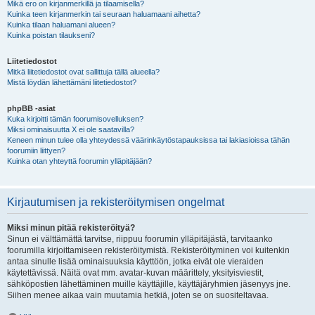
Mikä ero on kirjanmerkillä ja tilaamisella?
Kuinka teen kirjanmerkin tai seuraan haluamaani aihetta?
Kuinka tilaan haluamani alueen?
Kuinka poistan tilaukseni?
Liitetiedostot
Mitkä liitetiedostot ovat sallittuja tällä alueella?
Mistä löydän lähettämäni liitetiedostot?
phpBB -asiat
Kuka kirjoitti tämän foorumisovelluksen?
Miksi ominaisuutta X ei ole saatavilla?
Keneen minun tulee olla yhteydessä väärinkäytöstapauksissa tai lakiasioissa tähän
foorumiin liittyen?
Kuinka otan yhteyttä foorumin ylläpitäjään?
Kirjautumisen ja rekisteröitymisen ongelmat
Miksi minun pitää rekisteröityä?
Sinun ei välttämättä tarvitse, riippuu foorumin ylläpitäjästä, tarvitaanko
foorumilla kirjoittamiseen rekisteröitymistä. Rekisteröityminen voi kuitenkin
antaa sinulle lisää ominaisuuksia käyttöön, jotka eivät ole vieraiden
käytettävissä. Näitä ovat mm. avatar-kuvan määrittely, yksityisviestit,
sähköpostien lähettäminen muille käyttäjille, käyttäjäryhmien jäsenyys jne.
Siihen menee aikaa vain muutamia hetkiä, joten se on suositeltavaa.