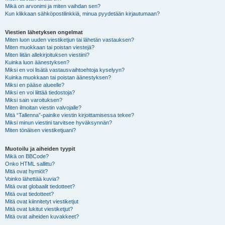
Mikä on arvonimi ja miten vaihdan sen?
Kun klikkaan sähköpostilinkkiä, minua pyydetään kirjautumaan?
Viestien lähetyksen ongelmat
Miten luon uuden viestiketjun tai lähetän vastauksen?
Miten muokkaan tai poistan viestejä?
Miten liitän allekirjoituksen viestiini?
Kuinka luon äänestyksen?
Miksi en voi lisätä vastausvaihtoehtoja kyselyyn?
Kuinka muokkaan tai poistan äänestyksen?
Miksi en pääse alueelle?
Miksi en voi liittää tiedostoja?
Miksi sain varoituksen?
Miten ilmoitan viestin valvojalle?
Mitä “Tallenna”-painike viestin kirjoittamisessa tekee?
Miksi minun viestini tarvitsee hyväksynnän?
Miten tönäisen viestiketjuani?
Muotoilu ja aiheiden tyypit
Mikä on BBCode?
Onko HTML sallittu?
Mitä ovat hymiöt?
Voinko lähettää kuvia?
Mitä ovat globaalit tiedotteet?
Mitä ovat tiedotteet?
Mitä ovat kiinnitetyt viestiketjut
Mitä ovat lukitut viestiketjut?
Mitä ovat aiheiden kuvakkeet?