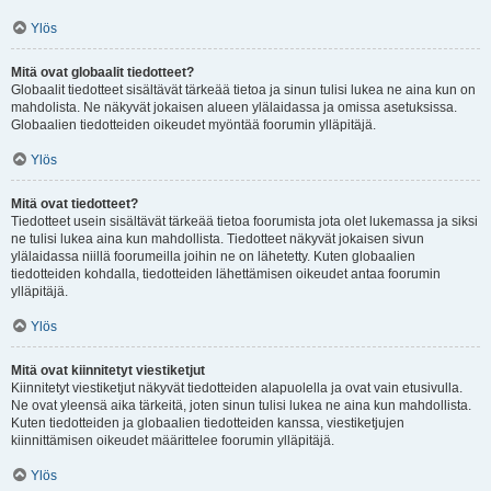
Ylös
Mitä ovat globaalit tiedotteet?
Globaalit tiedotteet sisältävät tärkeää tietoa ja sinun tulisi lukea ne aina kun on
mahdolista. Ne näkyvät jokaisen alueen ylälaidassa ja omissa asetuksissa.
Globaalien tiedotteiden oikeudet myöntää foorumin ylläpitäjä.
Ylös
Mitä ovat tiedotteet?
Tiedotteet usein sisältävät tärkeää tietoa foorumista jota olet lukemassa ja siksi
ne tulisi lukea aina kun mahdollista. Tiedotteet näkyvät jokaisen sivun
ylälaidassa niillä foorumeilla joihin ne on lähetetty. Kuten globaalien
tiedotteiden kohdalla, tiedotteiden lähettämisen oikeudet antaa foorumin
ylläpitäjä.
Ylös
Mitä ovat kiinnitetyt viestiketjut
Kiinnitetyt viestiketjut näkyvät tiedotteiden alapuolella ja ovat vain etusivulla.
Ne ovat yleensä aika tärkeitä, joten sinun tulisi lukea ne aina kun mahdollista.
Kuten tiedotteiden ja globaalien tiedotteiden kanssa, viestiketjujen
kiinnittämisen oikeudet määrittelee foorumin ylläpitäjä.
Ylös