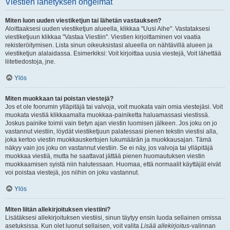
Viestien lähetyksen ongelmat
Miten luon uuden viestiketjun tai lähetän vastauksen?
Aloittaaksesi uuden viestiketjun alueella, klikkaa "Uusi Aihe". Vastataksesi
viestiketjuun klikkaa "Vastaa Viestiin". Viestien kirjoittaminen voi vaatia
rekisteröitymisen. Lista sinun oikeuksistasi alueella on nähtävillä alueen ja
viestiketjun alalaidassa. Esimerkiksi: Voit kirjoittaa uusia viestejä, Voit lähettää
liitetiedostoja, jne.
Ylös
Miten muokkaan tai poistan viestejä?
Jos et ole foorumin ylläpitäjä tai valvoja, voit muokata vain omia viestejäsi. Voit
muokata viestiä klikkaamalla muokkaa-painiketta haluamassasi viestissä.
Joskus painike toimii vain tietyn ajan viestin luomisen jälkeen. Jos joku on jo
vastannut viestiin, löydät viestiketjuun palatessasi pienen tekstin viestisi alla,
joka kertoo viestin muokkauskertojen lukumäärän ja muokkausajan. Tämä
näkyy vain jos joku on vastannut viestiin. Se ei näy, jos valvoja tai ylläpitäjä
muokkaa viestiä, mutta he saattavat jättää pienen huomautuksen viestin
muokkaamisen syistä niin halutessaan. Huomaa, että normaalit käyttäjät eivät
voi poistaa viestejä, jos niihin on joku vastannut.
Ylös
Miten liitän allekirjoituksen viestiini?
Lisätäksesi allekirjoituksen viestiisi, sinun täytyy ensin luoda sellainen omissa
asetuksissa. Kun olet luonut sellaisen, voit valita
Lisää allekirjoitus
-valinnan