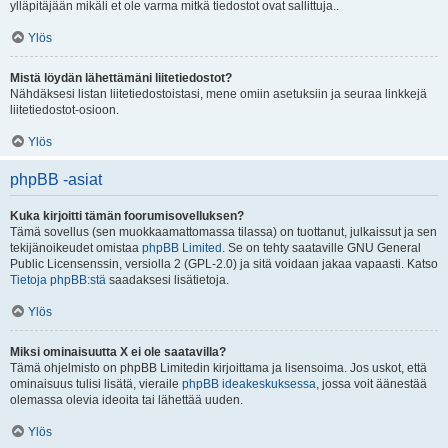
ylläpitäjään mikäli et ole varma mitkä tiedostot ovat sallittuja..
Ylös
Mistä löydän lähettämäni liitetiedostot?
Nähdäksesi listan liitetiedostoistasi, mene omiin asetuksiin ja seuraa linkkejä
liitetiedostot-osioon.
Ylös
phpBB -asiat
Kuka kirjoitti tämän foorumisovelluksen?
Tämä sovellus (sen muokkaamattomassa tilassa) on tuottanut, julkaissut ja sen
tekijänoikeudet omistaa
phpBB Limited
. Se on tehty saataville GNU General
Public Licensenssin, versiolla 2 (GPL-2.0) ja sitä voidaan jakaa vapaasti. Katso
Tietoja phpBB:stä
saadaksesi lisätietoja.
Ylös
Miksi ominaisuutta X ei ole saatavilla?
Tämä ohjelmisto on phpBB Limitedin kirjoittama ja lisensoima. Jos uskot, että
ominaisuus tulisi lisätä, vieraile
phpBB ideakeskuksessa
, jossa voit äänestää
olemassa olevia ideoita tai lähettää uuden.
Ylös