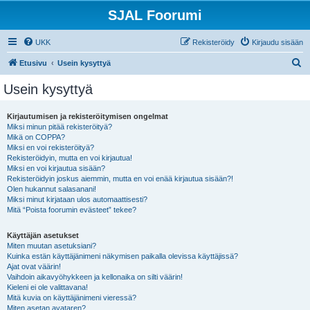
SJAL Foorumi
UKK
Rekisteröidy
Kirjaudu sisään
E
Etusivu
Usein kysyttyä
t
Usein kysyttyä
s
i
Kirjautumisen ja rekisteröitymisen ongelmat
Miksi minun pitää rekisteröityä?
Mikä on COPPA?
Miksi en voi rekisteröityä?
Rekisteröidyin, mutta en voi kirjautua!
Miksi en voi kirjautua sisään?
Rekisteröidyin joskus aiemmin, mutta en voi enää kirjautua sisään?!
Olen hukannut salasanani!
Miksi minut kirjataan ulos automaattisesti?
Mitä “Poista foorumin evästeet” tekee?
Käyttäjän asetukset
Miten muutan asetuksiani?
Kuinka estän käyttäjänimeni näkymisen paikalla olevissa käyttäjissä?
Ajat ovat väärin!
Vaihdoin aikavyöhykkeen ja kellonaika on silti väärin!
Kieleni ei ole valittavana!
Mitä kuvia on käyttäjänimeni vieressä?
Miten asetan avataren?