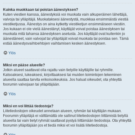
Kuinka muokkaan tai poistan äänestyksen?
Kuten viestien kanssa, äänestyksiä voi muokata vain alkuperäinen lähettäjä,
valvoja tai ylläpitäjä. Muokataksesi äänestystä, muokkaa ensimmäistä viestiä
viestiketjussa. Äänestys on aina kytketty viestiketjun ensimmäiseen viestiin.
Jos kukaan ei ole vielä äänestänyt, käyttäjät voivat poistaa äänestyksen tai
muokata mitä tahansa äänestyksen asetusta. Jos käyttäjät ovat kuitenkin jo
äänestäneet, vain valvojat tai ylläpitäjät voivat muokata tai poistaa sen. Tämä
estää äänestysvaihtoehtojen vaihtamisen kesken äänestyksen.
Ylös
Miksi en pääse alueelle?
Jotkin alueet saattavat olla rajattu vain tietyille käyttäjille tai ryhmille.
Katsoaksesi, lukeaksesi, kirjoittaaksesi tai muiden toimintojen tekeminen
alueella saattaa tarvita erikoisoikeuksia. Jos haluat oikeudet, ota yhteyttä
foorumin valvojaan tai ylläpitäjään.
Ylös
Miksi en voi liittää tiedostoja?
Liitetiedostojen oikeudet annetaan alueen, ryhmän tai käyttäjän mukaan.
Foorumin ylläpitäjä ei välttämättä ole sallinut liitetiedostojen liittämistä tietyllä
alueella tai vain tietyt ryhmät saattavat pystyä liittämään tiedostoja. Ota yhteyttä
foorumin ylläpitäjään jos et tiedä miksi et voi lisätä liitetiedostoja.