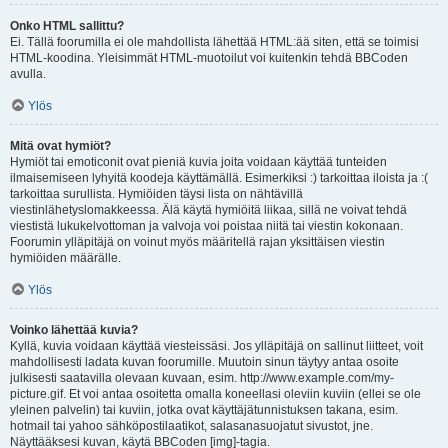
Onko HTML sallittu?
Ei. Tällä foorumilla ei ole mahdollista lähettää HTML:ää siten, että se toimisi
HTML-koodina. Yleisimmät HTML-muotoilut voi kuitenkin tehdä BBCoden
avulla.
Ylös
Mitä ovat hymiöt?
Hymiöt tai emoticonit ovat pieniä kuvia joita voidaan käyttää tunteiden
ilmaisemiseen lyhyitä koodeja käyttämällä. Esimerkiksi :) tarkoittaa iloista ja :(
tarkoittaa surullista. Hymiöiden täysi lista on nähtävillä
viestinlähetyslomakkeessa. Älä käytä hymiöitä liikaa, sillä ne voivat tehdä
viestistä lukukelvottoman ja valvoja voi poistaa niitä tai viestin kokonaan.
Foorumin ylläpitäjä on voinut myös määritellä rajan yksittäisen viestin
hymiöiden määrälle.
Ylös
Voinko lähettää kuvia?
Kyllä, kuvia voidaan käyttää viesteissäsi. Jos ylläpitäjä on sallinut liitteet, voit
mahdollisesti ladata kuvan foorumille. Muutoin sinun täytyy antaa osoite
julkisesti saatavilla olevaan kuvaan, esim. http://www.example.com/my-
picture.gif. Et voi antaa osoitetta omalla koneellasi oleviin kuviin (ellei se ole
yleinen palvelin) tai kuviin, jotka ovat käyttäjätunnistuksen takana, esim.
hotmail tai yahoo sähköpostilaatikot, salasanasuojatut sivustot, jne.
Näyttääksesi kuvan, käytä BBCoden [img]-tagia.