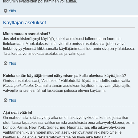
foorumin evästeiden poistaminen voi auttaa.
Ylös
Käyttäjän asetukset
Miten muutan asetuksiani?
Jos olet rekisteröitynyt käyttäjä, kaikki asetuksesi tallennetaan foorumin
tietokantaan. Muokataksesi niitä, vieraile omissa asetuksissa, johon vievä
linkki löytyy yleensä klikkaamalla käyttäjänimeäsi foorumin sivujen ylälaidassa.
Tätä kautta voit muokata asetuksiasi ja valintojasi.
Ylös
Kuinka estän käyttäjänimeni näkymisen paikalla olevissa käyttäjissä?
Omissa asetuksissasi, “Asetukset”-välilehdellä, löydät mahdollisuuden valita
Piilota paikallaolo
. Ottamalla tämän asetuksen käyttöön näyt vain ylläpitäjille,
valvojille ja itsellesi. Sinut lasketaan piilossa oleviin käyttäjiin.
Ylös
Ajat ovat väärin!
On mahdollista, että näytetty aika on eri aikavyöhykkeeltä kuin se jossa itse
olet. Tässä tapauksessa valitse omista asetuksista oma aikavyöhykkeesi, esim.
Lontoo, Pariisi, New York, Sidney, jne. Huomaathan, että aikavyöhykkeen
vaihtaminen, kuten monet muutkin asetukset ovat vain rekisteröityneille
käyttäjille. Jos et ole rekisteröitynyt, tämä on hyvä aika tehdä niin.