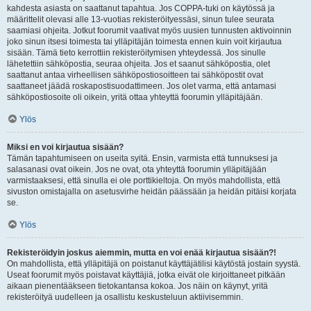
kahdesta asiasta on saattanut tapahtua. Jos COPPA-tuki on käytössä ja
määrittelit olevasi alle 13-vuotias rekisteröityessäsi, sinun tulee seurata
saamiasi ohjeita. Jotkut foorumit vaativat myös uusien tunnusten aktivoinnin
joko sinun itsesi toimesta tai ylläpitäjän toimesta ennen kuin voit kirjautua
sisään. Tämä tieto kerrottiin rekisteröitymisen yhteydessä. Jos sinulle
lähetettiin sähköpostia, seuraa ohjeita. Jos et saanut sähköpostia, olet
saattanut antaa virheellisen sähköpostiosoitteen tai sähköpostit ovat
saattaneet jäädä roskapostisuodattimeen. Jos olet varma, että antamasi
sähköpostiosoite oli oikein, yritä ottaa yhteyttä foorumin ylläpitäjään.
Ylös
Miksi en voi kirjautua sisään?
Tämän tapahtumiseen on useita syitä. Ensin, varmista että tunnuksesi ja
salasanasi ovat oikein. Jos ne ovat, ota yhteyttä foorumin ylläpitäjään
varmistaaksesi, että sinulla ei ole porttikieltoja. On myös mahdollista, että
sivuston omistajalla on asetusvirhe heidän päässään ja heidän pitäisi korjata
se.
Ylös
Rekisteröidyin joskus aiemmin, mutta en voi enää kirjautua sisään?!
On mahdollista, että ylläpitäjä on poistanut käyttäjätilisi käytöstä jostain syystä.
Useat foorumit myös poistavat käyttäjiä, jotka eivät ole kirjoittaneet pitkään
aikaan pienentääkseen tietokantansa kokoa. Jos näin on käynyt, yritä
rekisteröityä uudelleen ja osallistu keskusteluun aktiivisemmin.