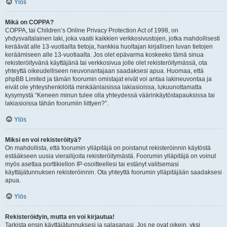
Ylös
Mikä on COPPA?
COPPA, tai Children’s Online Privacy Protection Act of 1998, on
yhdysvaltalainen laki, joka vaatii kaikkien verkkosivustojen, jotka mahdollisesti
keräävät alle 13-vuotiailta tietoja, hankkia huoltajan kirjallisen luvan tietojen
keräämiseen alle 13-vuotiaalta. Jos olet epävarma koskeeko tämä sinua
rekisteröityvänä käyttäjänä tai verkkosivua jolle olet rekisteröitymässä, ota
yhteyttä oikeudelliseen neuvonantajaan saadaksesi apua. Huomaa, että
phpBB Limited ja tämän foorumin omistajat eivät voi antaa lakineuvontaa ja
eivät ole yhteyshenkilöitä minkäänlaisissa lakiasioissa, lukuunottamatta
kysymystä “Keneen minun tulee olla yhteydessä väärinkäytöstapauksissa tai
lakiasioissa tähän foorumiin liittyen?”.
Ylös
Miksi en voi rekisteröityä?
On mahdollista, että foorumin ylläpitäjä on poistanut rekisteröinnin käytöstä
estääkseen uusia vierailijoita rekisteröitymästä. Foorumin ylläpitäjä on voinut
myös asettaa porttikiellon IP-osoitteellesi tai estänyt valitsemasi
käyttäjätunnuksen rekisteröinnin. Ota yhteyttä foorumin ylläpitäjään saadaksesi
apua.
Ylös
Rekisteröidyin, mutta en voi kirjautua!
Tarkista ensin käyttäjätunnuksesi ja salasanasi. Jos ne ovat oikein, yksi