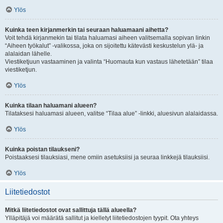
Ylös
Kuinka teen kirjanmerkin tai seuraan haluamaani aihetta?
Voit tehdä kirjanmekin tai tilata haluamasi aiheen valitsemalla sopivan linkin
“Aiheen työkalut” -valikossa, joka on sijoitettu kätevästi keskustelun ylä- ja
alalaidan lähelle.
Viestiketjuun vastaaminen ja valinta “Huomauta kun vastaus lähetetään” tilaa
viestiketjun.
Ylös
Kuinka tilaan haluamani alueen?
Tilataksesi haluamasi alueen, valitse “Tilaa alue” -linkki, aluesivun alalaidassa.
Ylös
Kuinka poistan tilaukseni?
Poistaaksesi tilauksiasi, mene omiin asetuksiisi ja seuraa linkkejä tilauksiisi.
Ylös
Liitetiedostot
Mitkä liitetiedostot ovat sallittuja tällä alueella?
Ylläpitäjä voi määrätä sallitut ja kielletyt liitetiedostojen tyypit. Ota yhteys