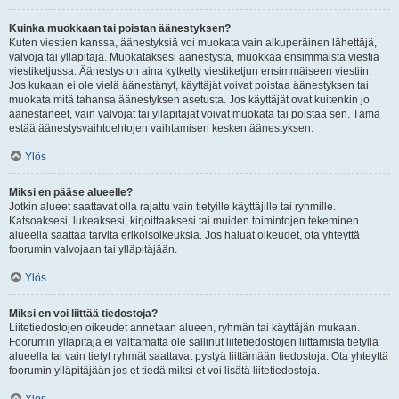
Kuinka muokkaan tai poistan äänestyksen?
Kuten viestien kanssa, äänestyksiä voi muokata vain alkuperäinen lähettäjä,
valvoja tai ylläpitäjä. Muokataksesi äänestystä, muokkaa ensimmäistä viestiä
viestiketjussa. Äänestys on aina kytketty viestiketjun ensimmäiseen viestiin.
Jos kukaan ei ole vielä äänestänyt, käyttäjät voivat poistaa äänestyksen tai
muokata mitä tahansa äänestyksen asetusta. Jos käyttäjät ovat kuitenkin jo
äänestäneet, vain valvojat tai ylläpitäjät voivat muokata tai poistaa sen. Tämä
estää äänestysvaihtoehtojen vaihtamisen kesken äänestyksen.
Ylös
Miksi en pääse alueelle?
Jotkin alueet saattavat olla rajattu vain tietyille käyttäjille tai ryhmille.
Katsoaksesi, lukeaksesi, kirjoittaaksesi tai muiden toimintojen tekeminen
alueella saattaa tarvita erikoisoikeuksia. Jos haluat oikeudet, ota yhteyttä
foorumin valvojaan tai ylläpitäjään.
Ylös
Miksi en voi liittää tiedostoja?
Liitetiedostojen oikeudet annetaan alueen, ryhmän tai käyttäjän mukaan.
Foorumin ylläpitäjä ei välttämättä ole sallinut liitetiedostojen liittämistä tietyllä
alueella tai vain tietyt ryhmät saattavat pystyä liittämään tiedostoja. Ota yhteyttä
foorumin ylläpitäjään jos et tiedä miksi et voi lisätä liitetiedostoja.