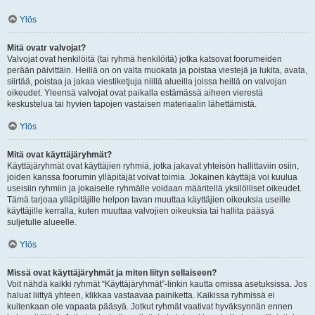
Ylös
Mitä ovatr valvojat?
Valvojat ovat henkilöitä (tai ryhmä henkilöitä) jotka katsovat foorumeiden
perään päivittäin. Heillä on on valta muokata ja poistaa viestejä ja lukita, avata,
siirtää, poistaa ja jakaa viestiketjuja niillä alueilla joissa heillä on valvojan
oikeudet. Yleensä valvojat ovat paikalla estämässä aiheen vierestä
keskustelua tai hyvien tapojen vastaisen materiaalin lähettämistä.
Ylös
Mitä ovat käyttäjäryhmät?
Käyttäjäryhmät ovat käyttäjien ryhmiä, jotka jakavat yhteisön hallittaviin osiin,
joiden kanssa foorumin ylläpitäjät voivat toimia. Jokainen käyttäjä voi kuulua
useisiin ryhmiin ja jokaiselle ryhmälle voidaan määritellä yksilölliset oikeudet.
Tämä tarjoaa ylläpitäjille helpon tavan muuttaa käyttäjien oikeuksia useille
käyttäjille kerralla, kuten muuttaa valvojien oikeuksia tai hallita pääsyä
suljetulle alueelle.
Ylös
Missä ovat käyttäjäryhmät ja miten liityn sellaiseen?
Voit nähdä kaikki ryhmät “Käyttäjäryhmät”-linkin kautta omissa asetuksissa. Jos
haluat liittyä yhteen, klikkaa vastaavaa painiketta. Kaikissa ryhmissä ei
kuitenkaan ole vapaata pääsyä. Jotkut ryhmät vaativat hyväksynnän ennen