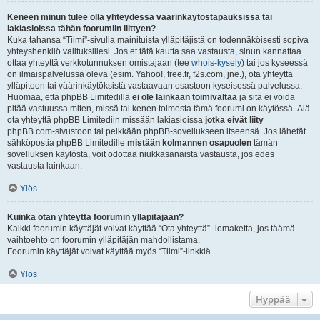
Keneen minun tulee olla yhteydessä väärinkäytöstapauksissa tai
lakiasioissa tähän foorumiin liittyen?
Kuka tahansa “Tiimi”-sivulla mainituista ylläpitäjistä on todennäköisesti sopiva
yhteyshenkilö valituksillesi. Jos et tätä kautta saa vastausta, sinun kannattaa
ottaa yhteyttä verkkotunnuksen omistajaan (tee
whois-kysely
) tai jos kyseessä
on ilmaispalvelussa oleva (esim. Yahoo!, free.fr, f2s.com, jne.), ota yhteyttä
ylläpitoon tai väärinkäytöksistä vastaavaan osastoon kyseisessä palvelussa.
Huomaa, että phpBB Limitedillä
ei ole lainkaan toimivaltaa
ja sitä ei voida
pitää vastuussa miten, missä tai kenen toimesta tämä foorumi on käytössä. Älä
ota yhteyttä phpBB Limitediin missään lakiasioissa
jotka eivät liity
phpBB.com-sivustoon tai pelkkään phpBB-sovellukseen itseensä. Jos lähetät
sähköpostia phpBB Limitedille
mistään kolmannen osapuolen
tämän
sovelluksen käytöstä, voit odottaa niukkasanaista vastausta, jos edes
vastausta lainkaan.
Ylös
Kuinka otan yhteyttä foorumin ylläpitäjään?
Kaikki foorumin käyttäjät voivat käyttää “Ota yhteyttä” -lomaketta, jos täämä
vaihtoehto on foorumin ylläpitäjän mahdollistama.
Foorumin käyttäjät voivat käyttää myös “Tiimi”-linkkiä.
Ylös
Hyppää