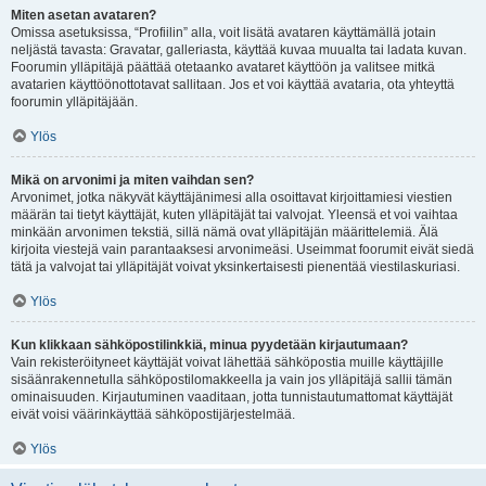
Miten asetan avataren?
Omissa asetuksissa, “Profiilin” alla, voit lisätä avataren käyttämällä jotain
neljästä tavasta: Gravatar, galleriasta, käyttää kuvaa muualta tai ladata kuvan.
Foorumin ylläpitäjä päättää otetaanko avataret käyttöön ja valitsee mitkä
avatarien käyttöönottotavat sallitaan. Jos et voi käyttää avataria, ota yhteyttä
foorumin ylläpitäjään.
Ylös
Mikä on arvonimi ja miten vaihdan sen?
Arvonimet, jotka näkyvät käyttäjänimesi alla osoittavat kirjoittamiesi viestien
määrän tai tietyt käyttäjät, kuten ylläpitäjät tai valvojat. Yleensä et voi vaihtaa
minkään arvonimen tekstiä, sillä nämä ovat ylläpitäjän määrittelemiä. Älä
kirjoita viestejä vain parantaaksesi arvonimeäsi. Useimmat foorumit eivät siedä
tätä ja valvojat tai ylläpitäjät voivat yksinkertaisesti pienentää viestilaskuriasi.
Ylös
Kun klikkaan sähköpostilinkkiä, minua pyydetään kirjautumaan?
Vain rekisteröityneet käyttäjät voivat lähettää sähköpostia muille käyttäjille
sisäänrakennetulla sähköpostilomakkeella ja vain jos ylläpitäjä sallii tämän
ominaisuuden. Kirjautuminen vaaditaan, jotta tunnistautumattomat käyttäjät
eivät voisi väärinkäyttää sähköpostijärjestelmää.
Ylös