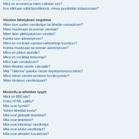
Mikä on arvonimi ja miten vaihdan sen?
Kun klikkaan sähköpostilinkkiä, minua pyydetään kirjautumaan?
Viestien lähetyksen ongelmat
Miten luon uuden viestiketjun tai lähetän vastauksen?
Miten muokkaan tai poistan viestejä?
Miten liitän allekirjoituksen viestiini?
Kuinka luon äänestyksen?
Miksi en voi lisätä vastausvaihtoehtoja kyselyyn?
Kuinka muokkaan tai poistan äänestyksen?
Miksi en pääse alueelle?
Miksi en voi liittää tiedostoja?
Miksi sain varoituksen?
Miten ilmoitan viestin valvojalle?
Mitä “Tallenna”-painike viestin kirjoittamisessa tekee?
Miksi minun viestini tarvitsee hyväksynnän?
Miten tönäisen viestiketjuani?
Muotoilu ja aiheiden tyypit
Mikä on BBCode?
Onko HTML sallittu?
Mitä ovat hymiöt?
Voinko lähettää kuvia?
Mitä ovat globaalit tiedotteet?
Mitä ovat tiedotteet?
Mitä ovat kiinnitetyt viestiketjut
Mitä ovat lukitut viestiketjut?
Mitä ovat aiheiden kuvakkeet?