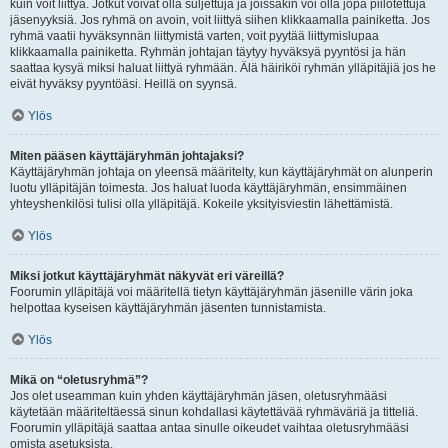
kuin voit liittyä. Jotkut voivat olla suljettuja ja joissakin voi olla jopa piilotettuja
jäsenyyksiä. Jos ryhmä on avoin, voit liittyä siihen klikkaamalla painiketta. Jos
ryhmä vaatii hyväksynnän liittymistä varten, voit pyytää liittymislupaa
klikkaamalla painiketta. Ryhmän johtajan täytyy hyväksyä pyyntösi ja hän
saattaa kysyä miksi haluat liittyä ryhmään. Älä häiriköi ryhmän ylläpitäjiä jos he
eivät hyväksy pyyntöäsi. Heillä on syynsä.
Ylös
Miten pääsen käyttäjäryhmän johtajaksi?
Käyttäjäryhmän johtaja on yleensä määritelty, kun käyttäjäryhmät on alunperin
luotu ylläpitäjän toimesta. Jos haluat luoda käyttäjäryhmän, ensimmäinen
yhteyshenkilösi tulisi olla ylläpitäjä. Kokeile yksityisviestin lähettämistä.
Ylös
Miksi jotkut käyttäjäryhmät näkyvät eri väreillä?
Foorumin ylläpitäjä voi määritellä tietyn käyttäjäryhmän jäsenille värin joka
helpottaa kyseisen käyttäjäryhmän jäsenten tunnistamista.
Ylös
Mikä on “oletusryhmä”?
Jos olet useamman kuin yhden käyttäjäryhmän jäsen, oletusryhmääsi
käytetään määriteltäessä sinun kohdallasi käytettävää ryhmäväriä ja titteliä.
Foorumin ylläpitäjä saattaa antaa sinulle oikeudet vaihtaa oletusryhmääsi
omista asetuksista.