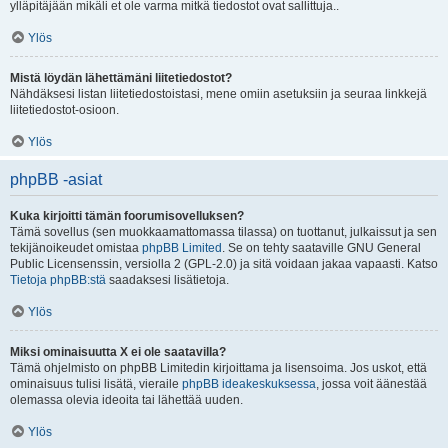
ylläpitäjään mikäli et ole varma mitkä tiedostot ovat sallittuja..
Ylös
Mistä löydän lähettämäni liitetiedostot?
Nähdäksesi listan liitetiedostoistasi, mene omiin asetuksiin ja seuraa linkkejä
liitetiedostot-osioon.
Ylös
phpBB -asiat
Kuka kirjoitti tämän foorumisovelluksen?
Tämä sovellus (sen muokkaamattomassa tilassa) on tuottanut, julkaissut ja sen
tekijänoikeudet omistaa
phpBB Limited
. Se on tehty saataville GNU General
Public Licensenssin, versiolla 2 (GPL-2.0) ja sitä voidaan jakaa vapaasti. Katso
Tietoja phpBB:stä
saadaksesi lisätietoja.
Ylös
Miksi ominaisuutta X ei ole saatavilla?
Tämä ohjelmisto on phpBB Limitedin kirjoittama ja lisensoima. Jos uskot, että
ominaisuus tulisi lisätä, vieraile
phpBB ideakeskuksessa
, jossa voit äänestää
olemassa olevia ideoita tai lähettää uuden.
Ylös