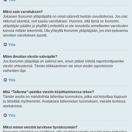
Ylös
Miksi sain varoituksen?
Jokaisen foorumin ylläpitäjällä on omat säännöt heidän sivustollensa. Jos olet
rikkonut sääntöä, voit saada varoituksen. Huomioi, että tämä on foorumin
ylläpitäjän päätös ja phpBB Limitedillä ei ole sivustolla annettavien varoitusten
kanssa mitään tekemistä. Ota yhteyttä foorumin ylläpitäjään, jos olet epävarma
annetun varoituksen syystä.
Ylös
Miten ilmoitan viestin valvojalle?
Jos foorumin ylläpitäjä on sallinut sen, sinun pitäisi nähdä raportointipainike
viestin yhteydessä. Tämän klikkaaminen vie sinut viestin raportoinnin
vaiheiden läpi.
Ylös
Mitä “Tallenna”-painike viestin kirjoittamisessa tekee?
Tämän avulla on mahdollista tallentaa luonnoksia, jotka voit kirjoittaa loppuun
ja lähettää myöhemmin. Avataksesi tallennetun luonnoksen, vieraile komissa
asetuksissa.
Ylös
Miksi minun viestini tarvitsee hyväksynnän?