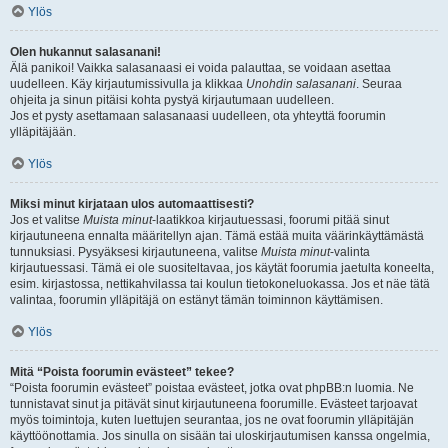
Ylös
Olen hukannut salasanani!
Älä panikoi! Vaikka salasanaasi ei voida palauttaa, se voidaan asettaa
uudelleen. Käy kirjautumissivulla ja klikkaa
Unohdin salasanani
. Seuraa
ohjeita ja sinun pitäisi kohta pystyä kirjautumaan uudelleen.
Jos et pysty asettamaan salasanaasi uudelleen, ota yhteyttä foorumin
ylläpitäjään.
Ylös
Miksi minut kirjataan ulos automaattisesti?
Jos et valitse
Muista minut
-laatikkoa kirjautuessasi, foorumi pitää sinut
kirjautuneena ennalta määritellyn ajan. Tämä estää muita väärinkäyttämästä
tunnuksiasi. Pysyäksesi kirjautuneena, valitse
Muista minut
-valinta
kirjautuessasi. Tämä ei ole suositeltavaa, jos käytät foorumia jaetulta koneelta,
esim. kirjastossa, nettikahvilassa tai koulun tietokoneluokassa. Jos et näe tätä
valintaa, foorumin ylläpitäjä on estänyt tämän toiminnon käyttämisen.
Ylös
Mitä “Poista foorumin evästeet” tekee?
“Poista foorumin evästeet” poistaa evästeet, jotka ovat phpBB:n luomia. Ne
tunnistavat sinut ja pitävät sinut kirjautuneena foorumille. Evästeet tarjoavat
myös toimintoja, kuten luettujen seurantaa, jos ne ovat foorumin ylläpitäjän
käyttöönottamia. Jos sinulla on sisään tai uloskirjautumisen kanssa ongelmia,