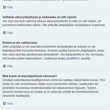
Ylös
Vaihdoin aikavyöhykkeen ja kellonaika on silti väärin!
Jos olet varmasti valinnut oikean aikavyöhykkeen ja aika on silti väärin, on
palvelimen kellonaika väärin. Ota yhteyttä ylläpitäjään korjataksesi ongelman.
Ylös
Kieleni ei ole valittavana!
Joko ylläpitäjä ei ole asentanut kielellesi kielipakettia tai kukaan ei ole
kääntänyt tätä foorumia kielellesi. Kokeile pyytää foorumin ylläpitäjältä, josko
hän voisi asentaa tarvitsemasi kielipaketin. Jos kielipakettia ei ole olemassa,
voit luoda uuden käännöksen. Lisätietoja löytyy
phpBB
®:n sivuilta.
Ylös
Mitä kuvia on käyttäjänimeni vieressä?
Viestejä katsottaessa käyttäjänimen vieressä saattaa näkyä kaksi kuvaa. Yksi
niistä voi olla arvonimeesi liitetty kuva esimerkiksi tähtien, laatikoiden tai
pisteiden muodossa viestimäärästäsi tai statuksestasi riippuen. Toinen,
yleensä isompi kuva on avatar ja on yleensä uniikki tai henkilökohtainen
jokaisella käyttäjällä.
Ylös