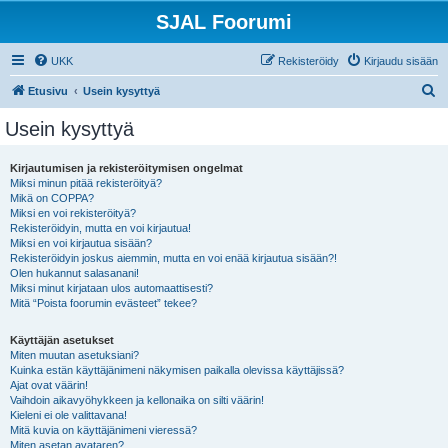
SJAL Foorumi
UKK
Rekisteröidy
Kirjaudu sisään
E
Etusivu
Usein kysyttyä
t
Usein kysyttyä
s
i
Kirjautumisen ja rekisteröitymisen ongelmat
Miksi minun pitää rekisteröityä?
Mikä on COPPA?
Miksi en voi rekisteröityä?
Rekisteröidyin, mutta en voi kirjautua!
Miksi en voi kirjautua sisään?
Rekisteröidyin joskus aiemmin, mutta en voi enää kirjautua sisään?!
Olen hukannut salasanani!
Miksi minut kirjataan ulos automaattisesti?
Mitä “Poista foorumin evästeet” tekee?
Käyttäjän asetukset
Miten muutan asetuksiani?
Kuinka estän käyttäjänimeni näkymisen paikalla olevissa käyttäjissä?
Ajat ovat väärin!
Vaihdoin aikavyöhykkeen ja kellonaika on silti väärin!
Kieleni ei ole valittavana!
Mitä kuvia on käyttäjänimeni vieressä?
Miten asetan avataren?