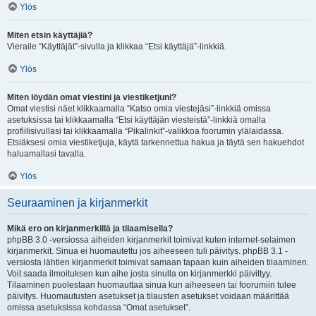
Ylös
Miten etsin käyttäjiä?
Vieraile “Käyttäjät”-sivulla ja klikkaa “Etsi käyttäjä”-linkkiä.
Ylös
Miten löydän omat viestini ja viestiketjuni?
Omat viestisi näet klikkaamalla “Katso omia viestejäsi”-linkkiä omissa
asetuksissa tai klikkaamalla “Etsi käyttäjän viesteistä”-linkkiä omalla
profiilisivullasi tai klikkaamalla “Pikalinkit”-valikkoa foorumin ylälaidassa.
Etsiäksesi omia viestiketjuja, käytä tarkennettua hakua ja täytä sen hakuehdot
haluamallasi tavalla.
Ylös
Seuraaminen ja kirjanmerkit
Mikä ero on kirjanmerkillä ja tilaamisella?
phpBB 3.0 -versiossa aiheiden kirjanmerkit toimivat kuten internet-selaimen
kirjanmerkit. Sinua ei huomautettu jos aiheeseen tuli päivitys. phpBB 3.1 -
versiosta lähtien kirjanmerkit toimivat samaan tapaan kuin aiheiden tilaaminen.
Voit saada ilmoituksen kun aihe josta sinulla on kirjanmerkki päivittyy.
Tilaaminen puolestaan huomauttaa sinua kun aiheeseen tai foorumiin tulee
päivitys. Huomautusten asetukset ja tilausten asetukset voidaan määrittää
omissa asetuksissa kohdassa “Omat asetukset”.