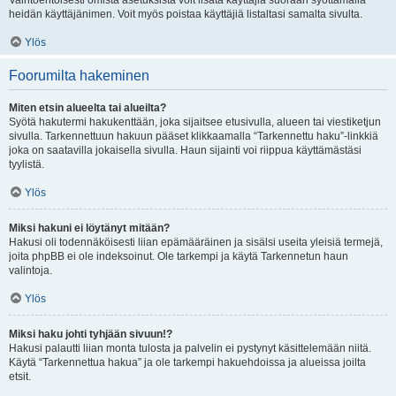
Vaihtoehtoisesti omista asetuksista voit lisätä käyttäjiä suoraan syöttämällä
heidän käyttäjänimen. Voit myös poistaa käyttäjiä listaltasi samalta sivulta.
Ylös
Foorumilta hakeminen
Miten etsin alueelta tai alueilta?
Syötä hakutermi hakukenttään, joka sijaitsee etusivulla, alueen tai viestiketjun
sivulla. Tarkennettuun hakuun pääset klikkaamalla “Tarkennettu haku”-linkkiä
joka on saatavilla jokaisella sivulla. Haun sijainti voi riippua käyttämästäsi
tyylistä.
Ylös
Miksi hakuni ei löytänyt mitään?
Hakusi oli todennäköisesti liian epämääräinen ja sisälsi useita yleisiä termejä,
joita phpBB ei ole indeksoinut. Ole tarkempi ja käytä Tarkennetun haun
valintoja.
Ylös
Miksi haku johti tyhjään sivuun!?
Hakusi palautti liian monta tulosta ja palvelin ei pystynyt käsittelemään niitä.
Käytä “Tarkennettua hakua” ja ole tarkempi hakuehdoissa ja alueissa joilta
etsit.