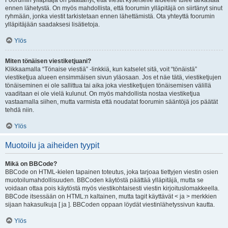
Foorumin ylläpitäjä on päättänyt, että viestit kyseiselle alueelle tulee tarkastaa
ennen lähetystä. On myös mahdollista, että foorumin ylläpitäjä on siirtänyt sinut
ryhmään, jonka viestit tarkistetaan ennen lähettämistä. Ota yhteyttä foorumin
ylläpitäjään saadaksesi lisätietoja.
Ylös
Miten tönäisen viestiketjuani?
Klikkaamalla “Tönaise viestiä” -linkkiä, kun katselet sitä, voit “tönäistä”
viestiketjua alueen ensimmäisen sivun yläosaan. Jos et näe tätä, viestiketjujen
tönäiseminen ei ole sallittua tai aika joka viestiketjujen tönäisemisen välillä
vaaditaan ei ole vielä kulunut. On myös mahdollista nostaa viestiketjua
vastaamalla siihen, mutta varmista että noudatat foorumin sääntöjä jos päätät
tehdä niin.
Ylös
Muotoilu ja aiheiden tyypit
Mikä on BBCode?
BBCode on HTML-kielen tapainen toteutus, joka tarjoaa tiettyjen viestin osien
muotoilumahdollisuuden. BBCoden käytöstä päättää ylläpitäjä, mutta se
voidaan ottaa pois käytöstä myös viestikohtaisesti viestin kirjoituslomakkeella.
BBCode itsessään on HTML:n kaltainen, mutta tagit käyttävät < ja > merkkien
sijaan hakasulkuja [ ja ]. BBCoden oppaan löydät viestinlähetyssivun kautta.
Ylös