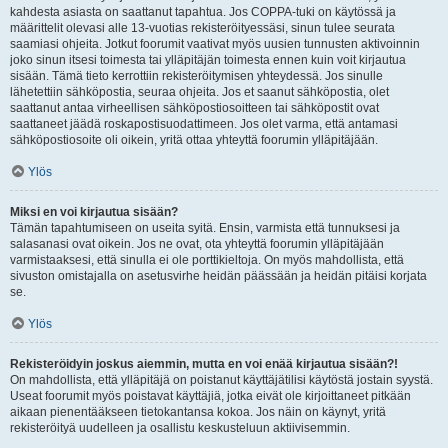
kahdesta asiasta on saattanut tapahtua. Jos COPPA-tuki on käytössä ja
määrittelit olevasi alle 13-vuotias rekisteröityessäsi, sinun tulee seurata
saamiasi ohjeita. Jotkut foorumit vaativat myös uusien tunnusten aktivoinnin
joko sinun itsesi toimesta tai ylläpitäjän toimesta ennen kuin voit kirjautua
sisään. Tämä tieto kerrottiin rekisteröitymisen yhteydessä. Jos sinulle
lähetettiin sähköpostia, seuraa ohjeita. Jos et saanut sähköpostia, olet
saattanut antaa virheellisen sähköpostiosoitteen tai sähköpostit ovat
saattaneet jäädä roskapostisuodattimeen. Jos olet varma, että antamasi
sähköpostiosoite oli oikein, yritä ottaa yhteyttä foorumin ylläpitäjään.
Ylös
Miksi en voi kirjautua sisään?
Tämän tapahtumiseen on useita syitä. Ensin, varmista että tunnuksesi ja
salasanasi ovat oikein. Jos ne ovat, ota yhteyttä foorumin ylläpitäjään
varmistaaksesi, että sinulla ei ole porttikieltoja. On myös mahdollista, että
sivuston omistajalla on asetusvirhe heidän päässään ja heidän pitäisi korjata
se.
Ylös
Rekisteröidyin joskus aiemmin, mutta en voi enää kirjautua sisään?!
On mahdollista, että ylläpitäjä on poistanut käyttäjätilisi käytöstä jostain syystä.
Useat foorumit myös poistavat käyttäjiä, jotka eivät ole kirjoittaneet pitkään
aikaan pienentääkseen tietokantansa kokoa. Jos näin on käynyt, yritä
rekisteröityä uudelleen ja osallistu keskusteluun aktiivisemmin.