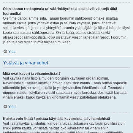
Olen saanut roskapostia tai väärinkäytöksiä sisältäviä viestejä tältä
foorumilta!
Olemme pahoillamme siitä. Tämän foorumin sähköpostilomake sisältää
ominaisuuksia, jotka yrittävät estää ja seurata käyttäjiä, jotka lähettävät
sellaisia viestejä, joten ota yhteyttä foorumin ylläpitäjään ja lähetä hänelle täysi
kopio saamastasi sähköpostista. On tärkeää, että se sisältää kaikki
otsaketiedot sähköpostista, jotka sisältävät viestin lähettäjän tiedot. Foorumin
ylläpitäjä voi sitten toimia tarpeen mukaan.
Ylös
Ystävät ja vihamiehet
Mitä ovat kaveri ja vihamieslistat?
Voit käyttää näitä listoja muiden foorumin käyttäjien organisointiin.
Kaverilistalle lisätään käyttäjiä omien asetusten kautta. Tämä auttaa nopeasti
näkemään jos he ovat paikalla ja yksityisviestien lähettämisessä. Teemasta
riippuen näiden käyttäjien viestit saatetaan myös korostaa. Jos lisäät käyttäjän
vihamieheksi, kaikki käyttäjän kirjoittamat viestit piilotetaan oletuksena.
Ylös
Kuinka voin lisätä / poistaa käyttäjiä kavereista tai vihamiehistä
Voit lisätä käyttäjiä listoihisi kahdella tapaa. Jokaisen käyttäjän profiilissa on
linkki jonka kautta voit lisätä heidät joko kavereihin tai vihamiehiin.