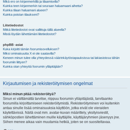
Mikä ero on kirjanmerkillä ja tilaamisella?
Kuinka teen kirjanmerkin tai seuraan haluamaani aihetta?
Kuinka tilaan haluamani alueen?
Kuinka poistan tilaukseni?
Liitetiedostot
Mitkä liitetiedostot ovat sallittuja tällä alueella?
Mistä löydän lähettämäni liitetiedostot?
phpBB -asiat
Kuka kirjoitti tämän foorumisovelluksen?
Miksi ominaisuutta X ei ole saatavilla?
Keneen minun tulee olla yhteydessä väärinkäytöstapauksissa tai lakiasioissa tähän
foorumiin liittyen?
Kuinka otan yhteyttä foorumin ylläpitäjään?
Kirjautumisen ja rekisteröitymisen ongelmat
Miksi minun pitää rekisteröityä?
Sinun ei välttämättä tarvitse, riippuu foorumin ylläpitäjästä, tarvitaanko
foorumilla kirjoittamiseen rekisteröitymistä. Rekisteröityminen voi kuitenkin
antaa sinulle lisää ominaisuuksia käyttöön, jotka eivät ole vieraiden
käytettävissä. Näitä ovat mm. avatar-kuvan määrittely, yksityisviestit,
sähköpostien lähettäminen muille käyttäjille, käyttäjäryhmien jäsenyys jne.
Siihen menee aikaa vain muutamia hetkiä, joten se on suositeltavaa.