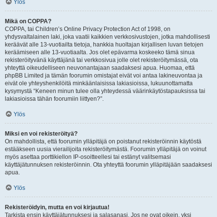
Ylös
Mikä on COPPA?
COPPA, tai Children’s Online Privacy Protection Act of 1998, on
yhdysvaltalainen laki, joka vaatii kaikkien verkkosivustojen, jotka mahdollisesti
keräävät alle 13-vuotiailta tietoja, hankkia huoltajan kirjallisen luvan tietojen
keräämiseen alle 13-vuotiaalta. Jos olet epävarma koskeeko tämä sinua
rekisteröityvänä käyttäjänä tai verkkosivua jolle olet rekisteröitymässä, ota
yhteyttä oikeudelliseen neuvonantajaan saadaksesi apua. Huomaa, että
phpBB Limited ja tämän foorumin omistajat eivät voi antaa lakineuvontaa ja
eivät ole yhteyshenkilöitä minkäänlaisissa lakiasioissa, lukuunottamatta
kysymystä “Keneen minun tulee olla yhteydessä väärinkäytöstapauksissa tai
lakiasioissa tähän foorumiin liittyen?”.
Ylös
Miksi en voi rekisteröityä?
On mahdollista, että foorumin ylläpitäjä on poistanut rekisteröinnin käytöstä
estääkseen uusia vierailijoita rekisteröitymästä. Foorumin ylläpitäjä on voinut
myös asettaa porttikiellon IP-osoitteellesi tai estänyt valitsemasi
käyttäjätunnuksen rekisteröinnin. Ota yhteyttä foorumin ylläpitäjään saadaksesi
apua.
Ylös
Rekisteröidyin, mutta en voi kirjautua!
Tarkista ensin käyttäjätunnuksesi ja salasanasi. Jos ne ovat oikein, yksi