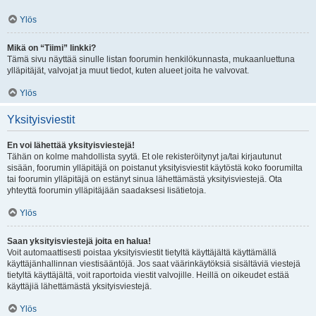
Ylös
Mikä on “Tiimi” linkki?
Tämä sivu näyttää sinulle listan foorumin henkilökunnasta, mukaanluettuna
ylläpitäjät, valvojat ja muut tiedot, kuten alueet joita he valvovat.
Ylös
Yksityisviestit
En voi lähettää yksityisviestejä!
Tähän on kolme mahdollista syytä. Et ole rekisteröitynyt ja/tai kirjautunut
sisään, foorumin ylläpitäjä on poistanut yksityisviestit käytöstä koko foorumilta
tai foorumin ylläpitäjä on estänyt sinua lähettämästä yksityisviestejä. Ota
yhteyttä foorumin ylläpitäjään saadaksesi lisätietoja.
Ylös
Saan yksityisviestejä joita en halua!
Voit automaattisesti poistaa yksityisviestit tietyltä käyttäjältä käyttämällä
käyttäjänhallinnan viestisääntöjä. Jos saat väärinkäytöksiä sisältäviä viestejä
tietyltä käyttäjältä, voit raportoida viestit valvojille. Heillä on oikeudet estää
käyttäjiä lähettämästä yksityisviestejä.
Ylös