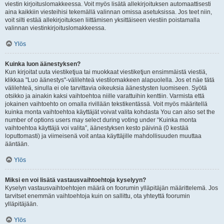
viestin kirjoituslomakkeessa. Voit myös lisätä allekirjoituksen automaattisesti
aina kaikkiin viesteihisi tekemällä valinnan omissa asetuksissa. Jos teet niin,
voit silti estää allekirjoituksen liittämisen yksittäiseen viestiin poistamalla
valinnan viestinkirjoituslomakkeessa.
Ylös
Kuinka luon äänestyksen?
Kun kirjoitat uuta viestiketjua tai muokkaat viestiketjun ensimmäistä viestiä,
klikkaa "Luo äänestys"-välilehteä viestilomakkeen alapuolella. Jos et näe tätä
välilehteä, sinulla ei ole tarvittavia oikeuksia äänestysten luomiseen. Syötä
otsikko ja ainakin kaksi vaihtoehtoa niille varattuihin kenttiin. Varmista että
jokainen vaihtoehto on omalla rivillään tekstikentässä. Voit myös määritellä
kuinka monta vaihtoehtoa käyttäjät voivat valita kohdasta You can also set the
number of options users may select during voting under “Kuinka monta
vaihtoehtoa käyttäjä voi valita”, äänestyksen kesto päivinä (0 kestää
loputtomasti) ja viimeisenä voit antaa käyttäjille mahdollisuuden muuttaa
ääntään.
Ylös
Miksi en voi lisätä vastausvaihtoehtoja kyselyyn?
Kyselyn vastausvaihtoehtojen määrä on foorumin ylläpitäjän määrittelemä. Jos
tarvitset enemmän vaihtoehtoja kuin on sallittu, ota yhteyttä foorumin
ylläpitäjään.
Ylös