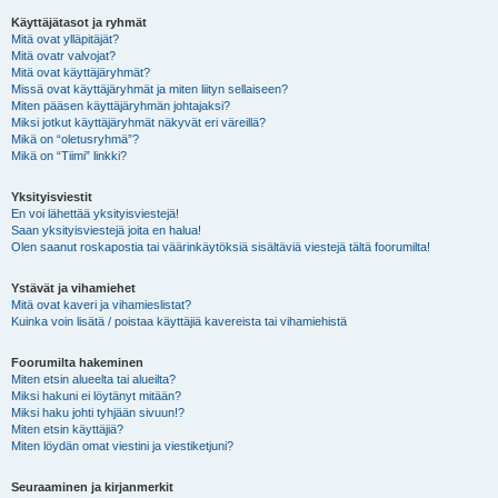
Käyttäjätasot ja ryhmät
Mitä ovat ylläpitäjät?
Mitä ovatr valvojat?
Mitä ovat käyttäjäryhmät?
Missä ovat käyttäjäryhmät ja miten liityn sellaiseen?
Miten pääsen käyttäjäryhmän johtajaksi?
Miksi jotkut käyttäjäryhmät näkyvät eri väreillä?
Mikä on “oletusryhmä”?
Mikä on “Tiimi” linkki?
Yksityisviestit
En voi lähettää yksityisviestejä!
Saan yksityisviestejä joita en halua!
Olen saanut roskapostia tai väärinkäytöksiä sisältäviä viestejä tältä foorumilta!
Ystävät ja vihamiehet
Mitä ovat kaveri ja vihamieslistat?
Kuinka voin lisätä / poistaa käyttäjiä kavereista tai vihamiehistä
Foorumilta hakeminen
Miten etsin alueelta tai alueilta?
Miksi hakuni ei löytänyt mitään?
Miksi haku johti tyhjään sivuun!?
Miten etsin käyttäjiä?
Miten löydän omat viestini ja viestiketjuni?
Seuraaminen ja kirjanmerkit