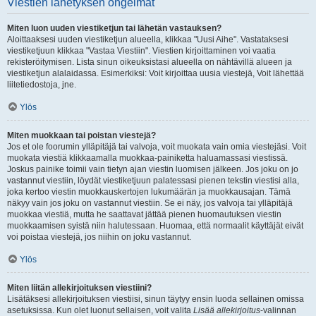
Viestien lähetyksen ongelmat
Miten luon uuden viestiketjun tai lähetän vastauksen?
Aloittaaksesi uuden viestiketjun alueella, klikkaa "Uusi Aihe". Vastataksesi
viestiketjuun klikkaa "Vastaa Viestiin". Viestien kirjoittaminen voi vaatia
rekisteröitymisen. Lista sinun oikeuksistasi alueella on nähtävillä alueen ja
viestiketjun alalaidassa. Esimerkiksi: Voit kirjoittaa uusia viestejä, Voit lähettää
liitetiedostoja, jne.
Ylös
Miten muokkaan tai poistan viestejä?
Jos et ole foorumin ylläpitäjä tai valvoja, voit muokata vain omia viestejäsi. Voit
muokata viestiä klikkaamalla muokkaa-painiketta haluamassasi viestissä.
Joskus painike toimii vain tietyn ajan viestin luomisen jälkeen. Jos joku on jo
vastannut viestiin, löydät viestiketjuun palatessasi pienen tekstin viestisi alla,
joka kertoo viestin muokkauskertojen lukumäärän ja muokkausajan. Tämä
näkyy vain jos joku on vastannut viestiin. Se ei näy, jos valvoja tai ylläpitäjä
muokkaa viestiä, mutta he saattavat jättää pienen huomautuksen viestin
muokkaamisen syistä niin halutessaan. Huomaa, että normaalit käyttäjät eivät
voi poistaa viestejä, jos niihin on joku vastannut.
Ylös
Miten liitän allekirjoituksen viestiini?
Lisätäksesi allekirjoituksen viestiisi, sinun täytyy ensin luoda sellainen omissa
asetuksissa. Kun olet luonut sellaisen, voit valita
Lisää allekirjoitus
-valinnan