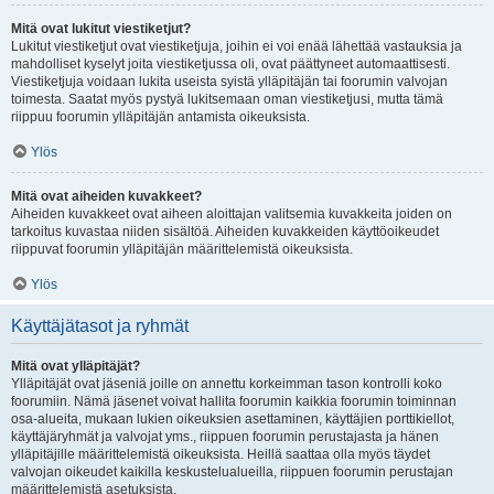
Mitä ovat lukitut viestiketjut?
Lukitut viestiketjut ovat viestiketjuja, joihin ei voi enää lähettää vastauksia ja
mahdolliset kyselyt joita viestiketjussa oli, ovat päättyneet automaattisesti.
Viestiketjuja voidaan lukita useista syistä ylläpitäjän tai foorumin valvojan
toimesta. Saatat myös pystyä lukitsemaan oman viestiketjusi, mutta tämä
riippuu foorumin ylläpitäjän antamista oikeuksista.
Ylös
Mitä ovat aiheiden kuvakkeet?
Aiheiden kuvakkeet ovat aiheen aloittajan valitsemia kuvakkeita joiden on
tarkoitus kuvastaa niiden sisältöä. Aiheiden kuvakkeiden käyttöoikeudet
riippuvat foorumin ylläpitäjän määrittelemistä oikeuksista.
Ylös
Käyttäjätasot ja ryhmät
Mitä ovat ylläpitäjät?
Ylläpitäjät ovat jäseniä joille on annettu korkeimman tason kontrolli koko
foorumiin. Nämä jäsenet voivat hallita foorumin kaikkia foorumin toiminnan
osa-alueita, mukaan lukien oikeuksien asettaminen, käyttäjien porttikiellot,
käyttäjäryhmät ja valvojat yms., riippuen foorumin perustajasta ja hänen
ylläpitäjille määrittelemistä oikeuksista. Heillä saattaa olla myös täydet
valvojan oikeudet kaikilla keskustelualueilla, riippuen foorumin perustajan
määrittelemistä asetuksista.