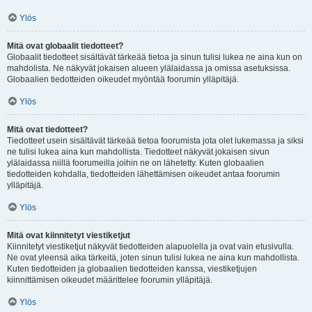
Ylös
Mitä ovat globaalit tiedotteet?
Globaalit tiedotteet sisältävät tärkeää tietoa ja sinun tulisi lukea ne aina kun on
mahdolista. Ne näkyvät jokaisen alueen ylälaidassa ja omissa asetuksissa.
Globaalien tiedotteiden oikeudet myöntää foorumin ylläpitäjä.
Ylös
Mitä ovat tiedotteet?
Tiedotteet usein sisältävät tärkeää tietoa foorumista jota olet lukemassa ja siksi
ne tulisi lukea aina kun mahdollista. Tiedotteet näkyvät jokaisen sivun
ylälaidassa niillä foorumeilla joihin ne on lähetetty. Kuten globaalien
tiedotteiden kohdalla, tiedotteiden lähettämisen oikeudet antaa foorumin
ylläpitäjä.
Ylös
Mitä ovat kiinnitetyt viestiketjut
Kiinnitetyt viestiketjut näkyvät tiedotteiden alapuolella ja ovat vain etusivulla.
Ne ovat yleensä aika tärkeitä, joten sinun tulisi lukea ne aina kun mahdollista.
Kuten tiedotteiden ja globaalien tiedotteiden kanssa, viestiketjujen
kiinnittämisen oikeudet määrittelee foorumin ylläpitäjä.
Ylös