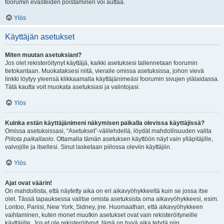
foorumin evästeiden poistaminen voi auttaa.
Ylös
Käyttäjän asetukset
Miten muutan asetuksiani?
Jos olet rekisteröitynyt käyttäjä, kaikki asetuksesi tallennetaan foorumin
tietokantaan. Muokataksesi niitä, vieraile omissa asetuksissa, johon vievä
linkki löytyy yleensä klikkaamalla käyttäjänimeäsi foorumin sivujen ylälaidassa.
Tätä kautta voit muokata asetuksiasi ja valintojasi.
Ylös
Kuinka estän käyttäjänimeni näkymisen paikalla olevissa käyttäjissä?
Omissa asetuksissasi, “Asetukset”-välilehdellä, löydät mahdollisuuden valita
Piilota paikallaolo
. Ottamalla tämän asetuksen käyttöön näyt vain ylläpitäjille,
valvojille ja itsellesi. Sinut lasketaan piilossa oleviin käyttäjiin.
Ylös
Ajat ovat väärin!
On mahdollista, että näytetty aika on eri aikavyöhykkeeltä kuin se jossa itse
olet. Tässä tapauksessa valitse omista asetuksista oma aikavyöhykkeesi, esim.
Lontoo, Pariisi, New York, Sidney, jne. Huomaathan, että aikavyöhykkeen
vaihtaminen, kuten monet muutkin asetukset ovat vain rekisteröityneille
käyttäjille. Jos et ole rekisteröitynyt, tämä on hyvä aika tehdä niin.