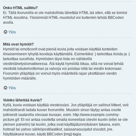
Onko HTML sallittu?
Ei. Tällä foorumilla ei ole mahdollista lähettää HTML:ää siten, että se toimisi
HTML-koodina. Yleisimmät HTML-muotoilut voi kuitenkin tehdä BBCoden
avulla.
Ylös
Mitä ovat hymiöt?
Hymiöt tai emoticonit ovat pieniä kuvia joita voidaan käyttää tunteiden
ilmaisemiseen lyhyitä koodeja käyttämällä. Esimerkiksi :) tarkoittaa iloista ja :(
tarkoittaa surullista. Hymiöiden täysi lista on nähtävillä
viestinlähetyslomakkeessa. Älä käytä hymiöitä liikaa, sillä ne voivat tehdä
viestistä lukukelvottoman ja valvoja voi poistaa niitä tai viestin kokonaan.
Foorumin ylläpitäjä on voinut myös määritellä rajan yksittäisen viestin
hymiöiden määrälle.
Ylös
Voinko lähettää kuvia?
Kyllä, kuvia voidaan käyttää viesteissäsi. Jos ylläpitäjä on sallinut liitteet, voit
mahdollisesti ladata kuvan foorumille. Muutoin sinun täytyy antaa osoite
julkisesti saatavilla olevaan kuvaan, esim. http://www.example.com/my-
picture.gif. Et voi antaa osoitetta omalla koneellasi oleviin kuviin (ellei se ole
yleinen palvelin) tai kuviin, jotka ovat käyttäjätunnistuksen takana, esim.
hotmail tai yahoo sähköpostilaatikot, salasanasuojatut sivustot, jne.
Näyttääksesi kuvan, käytä BBCoden [img]-tagia.