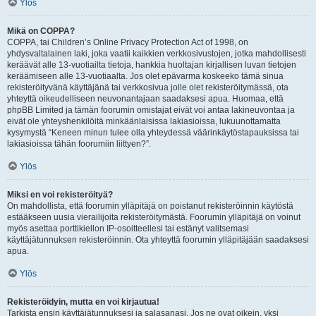
Ylös
Mikä on COPPA?
COPPA, tai Children’s Online Privacy Protection Act of 1998, on
yhdysvaltalainen laki, joka vaatii kaikkien verkkosivustojen, jotka mahdollisesti
keräävät alle 13-vuotiailta tietoja, hankkia huoltajan kirjallisen luvan tietojen
keräämiseen alle 13-vuotiaalta. Jos olet epävarma koskeeko tämä sinua
rekisteröityvänä käyttäjänä tai verkkosivua jolle olet rekisteröitymässä, ota
yhteyttä oikeudelliseen neuvonantajaan saadaksesi apua. Huomaa, että
phpBB Limited ja tämän foorumin omistajat eivät voi antaa lakineuvontaa ja
eivät ole yhteyshenkilöitä minkäänlaisissa lakiasioissa, lukuunottamatta
kysymystä “Keneen minun tulee olla yhteydessä väärinkäytöstapauksissa tai
lakiasioissa tähän foorumiin liittyen?”.
Ylös
Miksi en voi rekisteröityä?
On mahdollista, että foorumin ylläpitäjä on poistanut rekisteröinnin käytöstä
estääkseen uusia vierailijoita rekisteröitymästä. Foorumin ylläpitäjä on voinut
myös asettaa porttikiellon IP-osoitteellesi tai estänyt valitsemasi
käyttäjätunnuksen rekisteröinnin. Ota yhteyttä foorumin ylläpitäjään saadaksesi
apua.
Ylös
Rekisteröidyin, mutta en voi kirjautua!
Tarkista ensin käyttäjätunnuksesi ja salasanasi. Jos ne ovat oikein, yksi