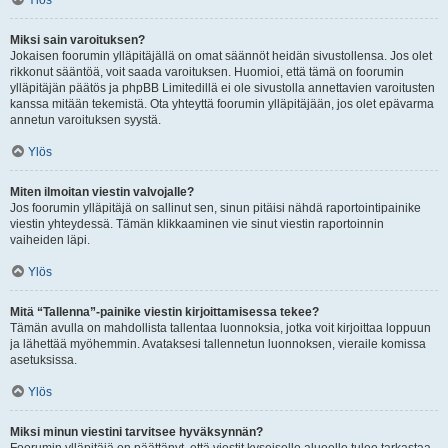
Ylös
Miksi sain varoituksen?
Jokaisen foorumin ylläpitäjällä on omat säännöt heidän sivustollensa. Jos olet
rikkonut sääntöä, voit saada varoituksen. Huomioi, että tämä on foorumin
ylläpitäjän päätös ja phpBB Limitedillä ei ole sivustolla annettavien varoitusten
kanssa mitään tekemistä. Ota yhteyttä foorumin ylläpitäjään, jos olet epävarma
annetun varoituksen syystä.
Ylös
Miten ilmoitan viestin valvojalle?
Jos foorumin ylläpitäjä on sallinut sen, sinun pitäisi nähdä raportointipainike
viestin yhteydessä. Tämän klikkaaminen vie sinut viestin raportoinnin
vaiheiden läpi.
Ylös
Mitä “Tallenna”-painike viestin kirjoittamisessa tekee?
Tämän avulla on mahdollista tallentaa luonnoksia, jotka voit kirjoittaa loppuun
ja lähettää myöhemmin. Avataksesi tallennetun luonnoksen, vieraile komissa
asetuksissa.
Ylös
Miksi minun viestini tarvitsee hyväksynnän?