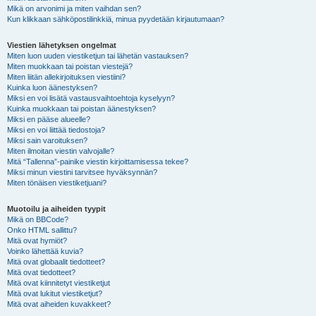
Mikä on arvonimi ja miten vaihdan sen?
Kun klikkaan sähköpostilinkkiä, minua pyydetään kirjautumaan?
Viestien lähetyksen ongelmat
Miten luon uuden viestiketjun tai lähetän vastauksen?
Miten muokkaan tai poistan viestejä?
Miten liitän allekirjoituksen viestiini?
Kuinka luon äänestyksen?
Miksi en voi lisätä vastausvaihtoehtoja kyselyyn?
Kuinka muokkaan tai poistan äänestyksen?
Miksi en pääse alueelle?
Miksi en voi liittää tiedostoja?
Miksi sain varoituksen?
Miten ilmoitan viestin valvojalle?
Mitä “Tallenna”-painike viestin kirjoittamisessa tekee?
Miksi minun viestini tarvitsee hyväksynnän?
Miten tönäisen viestiketjuani?
Muotoilu ja aiheiden tyypit
Mikä on BBCode?
Onko HTML sallittu?
Mitä ovat hymiöt?
Voinko lähettää kuvia?
Mitä ovat globaalit tiedotteet?
Mitä ovat tiedotteet?
Mitä ovat kiinnitetyt viestiketjut
Mitä ovat lukitut viestiketjut?
Mitä ovat aiheiden kuvakkeet?