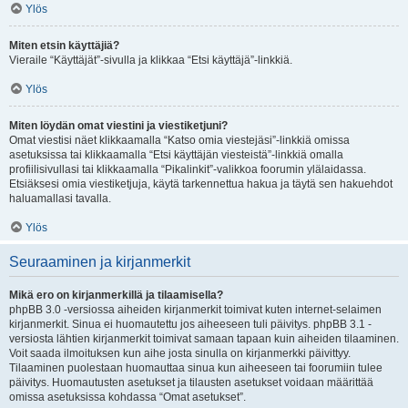
Ylös
Miten etsin käyttäjiä?
Vieraile “Käyttäjät”-sivulla ja klikkaa “Etsi käyttäjä”-linkkiä.
Ylös
Miten löydän omat viestini ja viestiketjuni?
Omat viestisi näet klikkaamalla “Katso omia viestejäsi”-linkkiä omissa
asetuksissa tai klikkaamalla “Etsi käyttäjän viesteistä”-linkkiä omalla
profiilisivullasi tai klikkaamalla “Pikalinkit”-valikkoa foorumin ylälaidassa.
Etsiäksesi omia viestiketjuja, käytä tarkennettua hakua ja täytä sen hakuehdot
haluamallasi tavalla.
Ylös
Seuraaminen ja kirjanmerkit
Mikä ero on kirjanmerkillä ja tilaamisella?
phpBB 3.0 -versiossa aiheiden kirjanmerkit toimivat kuten internet-selaimen
kirjanmerkit. Sinua ei huomautettu jos aiheeseen tuli päivitys. phpBB 3.1 -
versiosta lähtien kirjanmerkit toimivat samaan tapaan kuin aiheiden tilaaminen.
Voit saada ilmoituksen kun aihe josta sinulla on kirjanmerkki päivittyy.
Tilaaminen puolestaan huomauttaa sinua kun aiheeseen tai foorumiin tulee
päivitys. Huomautusten asetukset ja tilausten asetukset voidaan määrittää
omissa asetuksissa kohdassa “Omat asetukset”.