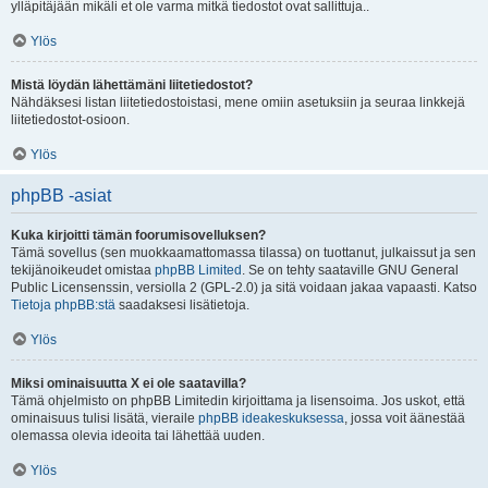
ylläpitäjään mikäli et ole varma mitkä tiedostot ovat sallittuja..
Ylös
Mistä löydän lähettämäni liitetiedostot?
Nähdäksesi listan liitetiedostoistasi, mene omiin asetuksiin ja seuraa linkkejä
liitetiedostot-osioon.
Ylös
phpBB -asiat
Kuka kirjoitti tämän foorumisovelluksen?
Tämä sovellus (sen muokkaamattomassa tilassa) on tuottanut, julkaissut ja sen
tekijänoikeudet omistaa
phpBB Limited
. Se on tehty saataville GNU General
Public Licensenssin, versiolla 2 (GPL-2.0) ja sitä voidaan jakaa vapaasti. Katso
Tietoja phpBB:stä
saadaksesi lisätietoja.
Ylös
Miksi ominaisuutta X ei ole saatavilla?
Tämä ohjelmisto on phpBB Limitedin kirjoittama ja lisensoima. Jos uskot, että
ominaisuus tulisi lisätä, vieraile
phpBB ideakeskuksessa
, jossa voit äänestää
olemassa olevia ideoita tai lähettää uuden.
Ylös