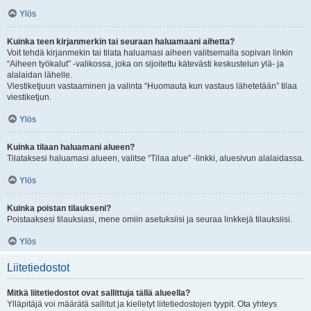
Ylös
Kuinka teen kirjanmerkin tai seuraan haluamaani aihetta?
Voit tehdä kirjanmekin tai tilata haluamasi aiheen valitsemalla sopivan linkin
“Aiheen työkalut” -valikossa, joka on sijoitettu kätevästi keskustelun ylä- ja
alalaidan lähelle.
Viestiketjuun vastaaminen ja valinta “Huomauta kun vastaus lähetetään” tilaa
viestiketjun.
Ylös
Kuinka tilaan haluamani alueen?
Tilataksesi haluamasi alueen, valitse “Tilaa alue” -linkki, aluesivun alalaidassa.
Ylös
Kuinka poistan tilaukseni?
Poistaaksesi tilauksiasi, mene omiin asetuksiisi ja seuraa linkkejä tilauksiisi.
Ylös
Liitetiedostot
Mitkä liitetiedostot ovat sallittuja tällä alueella?
Ylläpitäjä voi määrätä sallitut ja kielletyt liitetiedostojen tyypit. Ota yhteys