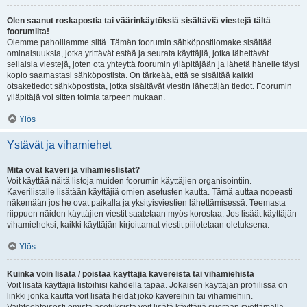
Olen saanut roskapostia tai väärinkäytöksiä sisältäviä viestejä tältä
foorumilta!
Olemme pahoillamme siitä. Tämän foorumin sähköpostilomake sisältää
ominaisuuksia, jotka yrittävät estää ja seurata käyttäjiä, jotka lähettävät
sellaisia viestejä, joten ota yhteyttä foorumin ylläpitäjään ja lähetä hänelle täysi
kopio saamastasi sähköpostista. On tärkeää, että se sisältää kaikki
otsaketiedot sähköpostista, jotka sisältävät viestin lähettäjän tiedot. Foorumin
ylläpitäjä voi sitten toimia tarpeen mukaan.
Ylös
Ystävät ja vihamiehet
Mitä ovat kaveri ja vihamieslistat?
Voit käyttää näitä listoja muiden foorumin käyttäjien organisointiin.
Kaverilistalle lisätään käyttäjiä omien asetusten kautta. Tämä auttaa nopeasti
näkemään jos he ovat paikalla ja yksityisviestien lähettämisessä. Teemasta
riippuen näiden käyttäjien viestit saatetaan myös korostaa. Jos lisäät käyttäjän
vihamieheksi, kaikki käyttäjän kirjoittamat viestit piilotetaan oletuksena.
Ylös
Kuinka voin lisätä / poistaa käyttäjiä kavereista tai vihamiehistä
Voit lisätä käyttäjiä listoihisi kahdella tapaa. Jokaisen käyttäjän profiilissa on
linkki jonka kautta voit lisätä heidät joko kavereihin tai vihamiehiin.