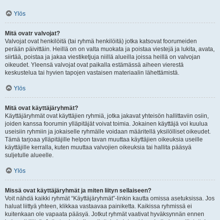
Ylös
Mitä ovatr valvojat?
Valvojat ovat henkilöitä (tai ryhmä henkilöitä) jotka katsovat foorumeiden
perään päivittäin. Heillä on on valta muokata ja poistaa viestejä ja lukita, avata,
siirtää, poistaa ja jakaa viestiketjuja niillä alueilla joissa heillä on valvojan
oikeudet. Yleensä valvojat ovat paikalla estämässä aiheen vierestä
keskustelua tai hyvien tapojen vastaisen materiaalin lähettämistä.
Ylös
Mitä ovat käyttäjäryhmät?
Käyttäjäryhmät ovat käyttäjien ryhmiä, jotka jakavat yhteisön hallittaviin osiin,
joiden kanssa foorumin ylläpitäjät voivat toimia. Jokainen käyttäjä voi kuulua
useisiin ryhmiin ja jokaiselle ryhmälle voidaan määritellä yksilölliset oikeudet.
Tämä tarjoaa ylläpitäjille helpon tavan muuttaa käyttäjien oikeuksia useille
käyttäjille kerralla, kuten muuttaa valvojien oikeuksia tai hallita pääsyä
suljetulle alueelle.
Ylös
Missä ovat käyttäjäryhmät ja miten liityn sellaiseen?
Voit nähdä kaikki ryhmät “Käyttäjäryhmät”-linkin kautta omissa asetuksissa. Jos
haluat liittyä yhteen, klikkaa vastaavaa painiketta. Kaikissa ryhmissä ei
kuitenkaan ole vapaata pääsyä. Jotkut ryhmät vaativat hyväksynnän ennen