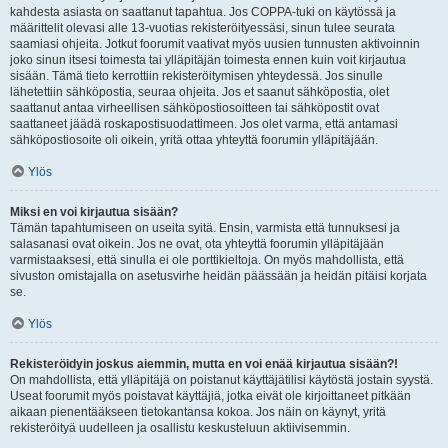
kahdesta asiasta on saattanut tapahtua. Jos COPPA-tuki on käytössä ja
määrittelit olevasi alle 13-vuotias rekisteröityessäsi, sinun tulee seurata
saamiasi ohjeita. Jotkut foorumit vaativat myös uusien tunnusten aktivoinnin
joko sinun itsesi toimesta tai ylläpitäjän toimesta ennen kuin voit kirjautua
sisään. Tämä tieto kerrottiin rekisteröitymisen yhteydessä. Jos sinulle
lähetettiin sähköpostia, seuraa ohjeita. Jos et saanut sähköpostia, olet
saattanut antaa virheellisen sähköpostiosoitteen tai sähköpostit ovat
saattaneet jäädä roskapostisuodattimeen. Jos olet varma, että antamasi
sähköpostiosoite oli oikein, yritä ottaa yhteyttä foorumin ylläpitäjään.
Ylös
Miksi en voi kirjautua sisään?
Tämän tapahtumiseen on useita syitä. Ensin, varmista että tunnuksesi ja
salasanasi ovat oikein. Jos ne ovat, ota yhteyttä foorumin ylläpitäjään
varmistaaksesi, että sinulla ei ole porttikieltoja. On myös mahdollista, että
sivuston omistajalla on asetusvirhe heidän päässään ja heidän pitäisi korjata
se.
Ylös
Rekisteröidyin joskus aiemmin, mutta en voi enää kirjautua sisään?!
On mahdollista, että ylläpitäjä on poistanut käyttäjätilisi käytöstä jostain syystä.
Useat foorumit myös poistavat käyttäjiä, jotka eivät ole kirjoittaneet pitkään
aikaan pienentääkseen tietokantansa kokoa. Jos näin on käynyt, yritä
rekisteröityä uudelleen ja osallistu keskusteluun aktiivisemmin.