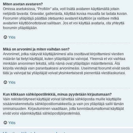
Miten asetan avataren?
Omissa asetuksissa, “Profiilin” alla, voit lisätä avataren käyttämällä jotain
neljästä tavasta: Gravatar, galleriasta, käyttää kuvaa muualta tai ladata kuvan.
Foorumin ylläpitäjä päättää otetaanko avataret käyttöön ja valitsee mitkä
avatarien käyttöönottotavat sallitaan. Jos et voi käyttää avataria, ota yhteyttä
foorumin ylläpitäjään.
Ylös
Mikä on arvonimi ja miten vaihdan sen?
Arvonimet, jotka näkyvät käyttäjänimesi alla osoittavat kirjoittamiesi viestien
määrän tai tietyt käyttäjät, kuten ylläpitäjät tai valvojat. Yleensä et voi vaihtaa
minkään arvonimen tekstiä, sillä nämä ovat ylläpitäjän määrittelemiä. Älä
kirjoita viestejä vain parantaaksesi arvonimeäsi. Useimmat foorumit eivät siedä
tätä ja valvojat tai ylläpitäjät voivat yksinkertaisesti pienentää viestilaskuriasi.
Ylös
Kun klikkaan sähköpostilinkkiä, minua pyydetään kirjautumaan?
Vain rekisteröityneet käyttäjät voivat lähettää sähköpostia muille käyttäjille
sisäänrakennetulla sähköpostilomakkeella ja vain jos ylläpitäjä sallii tämän
ominaisuuden. Kirjautuminen vaaditaan, jotta tunnistautumattomat käyttäjät
eivät voisi väärinkäyttää sähköpostijärjestelmää.
Ylös