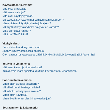
Käyttäjätasot ja ryhmät
Mitä ovat ylläpitäjät?
Mitä ovatr valvojat?
Mitä ovat käyttäjäryhmät?
Missä ovat käyttäjäryhmät ja miten liityn sellaiseen?
Miten pääsen käyttäjäryhmän johtajaksi?
Miksi jotkut käyttäjäryhmät näkyvät eri väreillä?
Mikä on “oletusryhmä”?
Mikä on “Tiimi” linkki?
Yksityisviestit
En voi lähettää yksityisviestejä!
Saan yksityisviestejä joita en halua!
Olen saanut roskapostia tai väärinkäytöksiä sisältäviä viestejä tältä foorumilta!
Ystävät ja vihamiehet
Mitä ovat kaveri ja vihamieslistat?
Kuinka voin lisätä / poistaa käyttäjiä kavereista tai vihamiehistä
Foorumilta hakeminen
Miten etsin alueelta tai alueilta?
Miksi hakuni ei löytänyt mitään?
Miksi haku johti tyhjään sivuun!?
Miten etsin käyttäjiä?
Miten löydän omat viestini ja viestiketjuni?
Seuraaminen ja kirjanmerkit