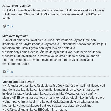
Onko HTML sallittu?
Ei. Tällä foorumilla ei ole mahdollista lähettää HTML:ää siten, että se toimisi
HTML-koodina. Yleisimmät HTML-muotoilut voi kuitenkin tehdä BBCoden
avulla.
Ylös
Mitä ovat hymiöt?
Hymiöt tai emoticonit ovat pieniä kuvia joita voidaan käyttää tunteiden
ilmaisemiseen lyhyitä koodeja käyttämällä. Esimerkiksi :) tarkoittaa iloista ja :(
tarkoittaa surullista. Hymiöiden täysi lista on nähtävillä
viestinlähetyslomakkeessa. Älä käytä hymiöitä liikaa, sillä ne voivat tehdä
viestistä lukukelvottoman ja valvoja voi poistaa niitä tai viestin kokonaan.
Foorumin ylläpitäjä on voinut myös määritellä rajan yksittäisen viestin
hymiöiden määrälle.
Ylös
Voinko lähettää kuvia?
Kyllä, kuvia voidaan käyttää viesteissäsi. Jos ylläpitäjä on sallinut liitteet, voit
mahdollisesti ladata kuvan foorumille. Muutoin sinun täytyy antaa osoite
julkisesti saatavilla olevaan kuvaan, esim. http://www.example.com/my-
picture.gif. Et voi antaa osoitetta omalla koneellasi oleviin kuviin (ellei se ole
yleinen palvelin) tai kuviin, jotka ovat käyttäjätunnistuksen takana, esim.
hotmail tai yahoo sähköpostilaatikot, salasanasuojatut sivustot, jne.
Näyttääksesi kuvan, käytä BBCoden [img]-tagia.