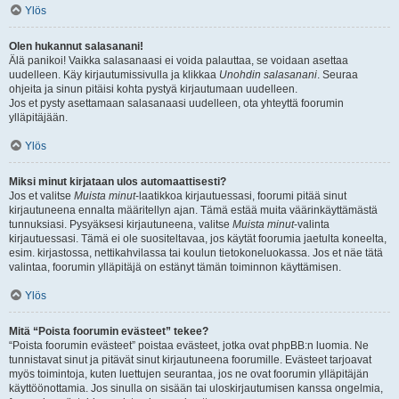
Ylös
Olen hukannut salasanani!
Älä panikoi! Vaikka salasanaasi ei voida palauttaa, se voidaan asettaa
uudelleen. Käy kirjautumissivulla ja klikkaa
Unohdin salasanani
. Seuraa
ohjeita ja sinun pitäisi kohta pystyä kirjautumaan uudelleen.
Jos et pysty asettamaan salasanaasi uudelleen, ota yhteyttä foorumin
ylläpitäjään.
Ylös
Miksi minut kirjataan ulos automaattisesti?
Jos et valitse
Muista minut
-laatikkoa kirjautuessasi, foorumi pitää sinut
kirjautuneena ennalta määritellyn ajan. Tämä estää muita väärinkäyttämästä
tunnuksiasi. Pysyäksesi kirjautuneena, valitse
Muista minut
-valinta
kirjautuessasi. Tämä ei ole suositeltavaa, jos käytät foorumia jaetulta koneelta,
esim. kirjastossa, nettikahvilassa tai koulun tietokoneluokassa. Jos et näe tätä
valintaa, foorumin ylläpitäjä on estänyt tämän toiminnon käyttämisen.
Ylös
Mitä “Poista foorumin evästeet” tekee?
“Poista foorumin evästeet” poistaa evästeet, jotka ovat phpBB:n luomia. Ne
tunnistavat sinut ja pitävät sinut kirjautuneena foorumille. Evästeet tarjoavat
myös toimintoja, kuten luettujen seurantaa, jos ne ovat foorumin ylläpitäjän
käyttöönottamia. Jos sinulla on sisään tai uloskirjautumisen kanssa ongelmia,