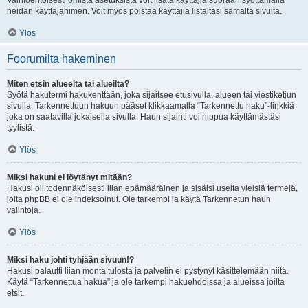
Vaihtoehtoisesti omista asetuksista voit lisätä käyttäjiä suoraan syöttämällä
heidän käyttäjänimen. Voit myös poistaa käyttäjiä listaltasi samalta sivulta.
Ylös
Foorumilta hakeminen
Miten etsin alueelta tai alueilta?
Syötä hakutermi hakukenttään, joka sijaitsee etusivulla, alueen tai viestiketjun
sivulla. Tarkennettuun hakuun pääset klikkaamalla “Tarkennettu haku”-linkkiä
joka on saatavilla jokaisella sivulla. Haun sijainti voi riippua käyttämästäsi
tyylistä.
Ylös
Miksi hakuni ei löytänyt mitään?
Hakusi oli todennäköisesti liian epämääräinen ja sisälsi useita yleisiä termejä,
joita phpBB ei ole indeksoinut. Ole tarkempi ja käytä Tarkennetun haun
valintoja.
Ylös
Miksi haku johti tyhjään sivuun!?
Hakusi palautti liian monta tulosta ja palvelin ei pystynyt käsittelemään niitä.
Käytä “Tarkennettua hakua” ja ole tarkempi hakuehdoissa ja alueissa joilta
etsit.