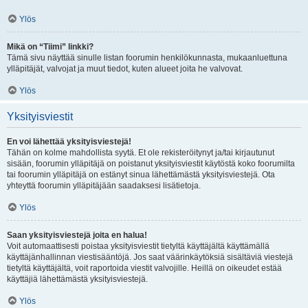
Ylös
Mikä on “Tiimi” linkki?
Tämä sivu näyttää sinulle listan foorumin henkilökunnasta, mukaanluettuna
ylläpitäjät, valvojat ja muut tiedot, kuten alueet joita he valvovat.
Ylös
Yksityisviestit
En voi lähettää yksityisviestejä!
Tähän on kolme mahdollista syytä. Et ole rekisteröitynyt ja/tai kirjautunut
sisään, foorumin ylläpitäjä on poistanut yksityisviestit käytöstä koko foorumilta
tai foorumin ylläpitäjä on estänyt sinua lähettämästä yksityisviestejä. Ota
yhteyttä foorumin ylläpitäjään saadaksesi lisätietoja.
Ylös
Saan yksityisviestejä joita en halua!
Voit automaattisesti poistaa yksityisviestit tietyltä käyttäjältä käyttämällä
käyttäjänhallinnan viestisääntöjä. Jos saat väärinkäytöksiä sisältäviä viestejä
tietyltä käyttäjältä, voit raportoida viestit valvojille. Heillä on oikeudet estää
käyttäjiä lähettämästä yksityisviestejä.
Ylös