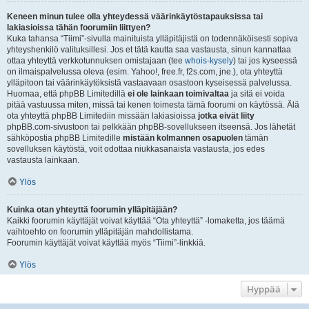
Keneen minun tulee olla yhteydessä väärinkäytöstapauksissa tai
lakiasioissa tähän foorumiin liittyen?
Kuka tahansa “Tiimi”-sivulla mainituista ylläpitäjistä on todennäköisesti sopiva
yhteyshenkilö valituksillesi. Jos et tätä kautta saa vastausta, sinun kannattaa
ottaa yhteyttä verkkotunnuksen omistajaan (tee
whois-kysely
) tai jos kyseessä
on ilmaispalvelussa oleva (esim. Yahoo!, free.fr, f2s.com, jne.), ota yhteyttä
ylläpitoon tai väärinkäytöksistä vastaavaan osastoon kyseisessä palvelussa.
Huomaa, että phpBB Limitedillä
ei ole lainkaan toimivaltaa
ja sitä ei voida
pitää vastuussa miten, missä tai kenen toimesta tämä foorumi on käytössä. Älä
ota yhteyttä phpBB Limitediin missään lakiasioissa
jotka eivät liity
phpBB.com-sivustoon tai pelkkään phpBB-sovellukseen itseensä. Jos lähetät
sähköpostia phpBB Limitedille
mistään kolmannen osapuolen
tämän
sovelluksen käytöstä, voit odottaa niukkasanaista vastausta, jos edes
vastausta lainkaan.
Ylös
Kuinka otan yhteyttä foorumin ylläpitäjään?
Kaikki foorumin käyttäjät voivat käyttää “Ota yhteyttä” -lomaketta, jos täämä
vaihtoehto on foorumin ylläpitäjän mahdollistama.
Foorumin käyttäjät voivat käyttää myös “Tiimi”-linkkiä.
Ylös
Hyppää