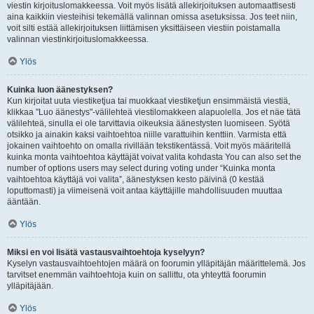
viestin kirjoituslomakkeessa. Voit myös lisätä allekirjoituksen automaattisesti
aina kaikkiin viesteihisi tekemällä valinnan omissa asetuksissa. Jos teet niin,
voit silti estää allekirjoituksen liittämisen yksittäiseen viestiin poistamalla
valinnan viestinkirjoituslomakkeessa.
Ylös
Kuinka luon äänestyksen?
Kun kirjoitat uuta viestiketjua tai muokkaat viestiketjun ensimmäistä viestiä,
klikkaa "Luo äänestys"-välilehteä viestilomakkeen alapuolella. Jos et näe tätä
välilehteä, sinulla ei ole tarvittavia oikeuksia äänestysten luomiseen. Syötä
otsikko ja ainakin kaksi vaihtoehtoa niille varattuihin kenttiin. Varmista että
jokainen vaihtoehto on omalla rivillään tekstikentässä. Voit myös määritellä
kuinka monta vaihtoehtoa käyttäjät voivat valita kohdasta You can also set the
number of options users may select during voting under “Kuinka monta
vaihtoehtoa käyttäjä voi valita”, äänestyksen kesto päivinä (0 kestää
loputtomasti) ja viimeisenä voit antaa käyttäjille mahdollisuuden muuttaa
ääntään.
Ylös
Miksi en voi lisätä vastausvaihtoehtoja kyselyyn?
Kyselyn vastausvaihtoehtojen määrä on foorumin ylläpitäjän määrittelemä. Jos
tarvitset enemmän vaihtoehtoja kuin on sallittu, ota yhteyttä foorumin
ylläpitäjään.
Ylös