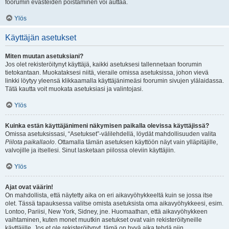
foorumin evästeiden poistaminen voi auttaa.
Ylös
Käyttäjän asetukset
Miten muutan asetuksiani?
Jos olet rekisteröitynyt käyttäjä, kaikki asetuksesi tallennetaan foorumin
tietokantaan. Muokataksesi niitä, vieraile omissa asetuksissa, johon vievä
linkki löytyy yleensä klikkaamalla käyttäjänimeäsi foorumin sivujen ylälaidassa.
Tätä kautta voit muokata asetuksiasi ja valintojasi.
Ylös
Kuinka estän käyttäjänimeni näkymisen paikalla olevissa käyttäjissä?
Omissa asetuksissasi, “Asetukset”-välilehdellä, löydät mahdollisuuden valita
Piilota paikallaolo
. Ottamalla tämän asetuksen käyttöön näyt vain ylläpitäjille,
valvojille ja itsellesi. Sinut lasketaan piilossa oleviin käyttäjiin.
Ylös
Ajat ovat väärin!
On mahdollista, että näytetty aika on eri aikavyöhykkeeltä kuin se jossa itse
olet. Tässä tapauksessa valitse omista asetuksista oma aikavyöhykkeesi, esim.
Lontoo, Pariisi, New York, Sidney, jne. Huomaathan, että aikavyöhykkeen
vaihtaminen, kuten monet muutkin asetukset ovat vain rekisteröityneille
käyttäjille. Jos et ole rekisteröitynyt, tämä on hyvä aika tehdä niin.