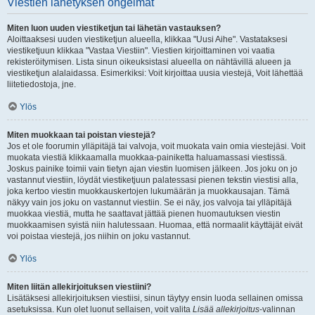
Viestien lähetyksen ongelmat
Miten luon uuden viestiketjun tai lähetän vastauksen?
Aloittaaksesi uuden viestiketjun alueella, klikkaa "Uusi Aihe". Vastataksesi
viestiketjuun klikkaa "Vastaa Viestiin". Viestien kirjoittaminen voi vaatia
rekisteröitymisen. Lista sinun oikeuksistasi alueella on nähtävillä alueen ja
viestiketjun alalaidassa. Esimerkiksi: Voit kirjoittaa uusia viestejä, Voit lähettää
liitetiedostoja, jne.
Ylös
Miten muokkaan tai poistan viestejä?
Jos et ole foorumin ylläpitäjä tai valvoja, voit muokata vain omia viestejäsi. Voit
muokata viestiä klikkaamalla muokkaa-painiketta haluamassasi viestissä.
Joskus painike toimii vain tietyn ajan viestin luomisen jälkeen. Jos joku on jo
vastannut viestiin, löydät viestiketjuun palatessasi pienen tekstin viestisi alla,
joka kertoo viestin muokkauskertojen lukumäärän ja muokkausajan. Tämä
näkyy vain jos joku on vastannut viestiin. Se ei näy, jos valvoja tai ylläpitäjä
muokkaa viestiä, mutta he saattavat jättää pienen huomautuksen viestin
muokkaamisen syistä niin halutessaan. Huomaa, että normaalit käyttäjät eivät
voi poistaa viestejä, jos niihin on joku vastannut.
Ylös
Miten liitän allekirjoituksen viestiini?
Lisätäksesi allekirjoituksen viestiisi, sinun täytyy ensin luoda sellainen omissa
asetuksissa. Kun olet luonut sellaisen, voit valita
Lisää allekirjoitus
-valinnan