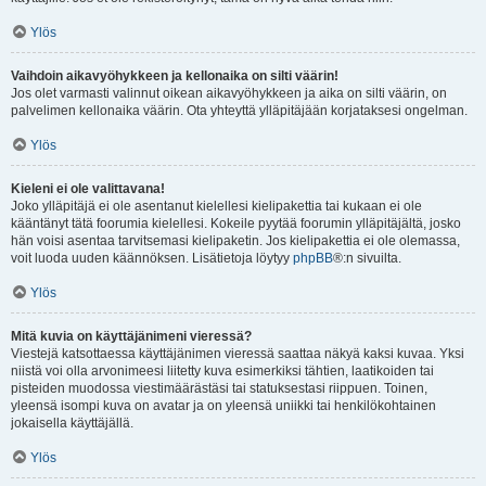
Ylös
Vaihdoin aikavyöhykkeen ja kellonaika on silti väärin!
Jos olet varmasti valinnut oikean aikavyöhykkeen ja aika on silti väärin, on
palvelimen kellonaika väärin. Ota yhteyttä ylläpitäjään korjataksesi ongelman.
Ylös
Kieleni ei ole valittavana!
Joko ylläpitäjä ei ole asentanut kielellesi kielipakettia tai kukaan ei ole
kääntänyt tätä foorumia kielellesi. Kokeile pyytää foorumin ylläpitäjältä, josko
hän voisi asentaa tarvitsemasi kielipaketin. Jos kielipakettia ei ole olemassa,
voit luoda uuden käännöksen. Lisätietoja löytyy
phpBB
®:n sivuilta.
Ylös
Mitä kuvia on käyttäjänimeni vieressä?
Viestejä katsottaessa käyttäjänimen vieressä saattaa näkyä kaksi kuvaa. Yksi
niistä voi olla arvonimeesi liitetty kuva esimerkiksi tähtien, laatikoiden tai
pisteiden muodossa viestimäärästäsi tai statuksestasi riippuen. Toinen,
yleensä isompi kuva on avatar ja on yleensä uniikki tai henkilökohtainen
jokaisella käyttäjällä.
Ylös