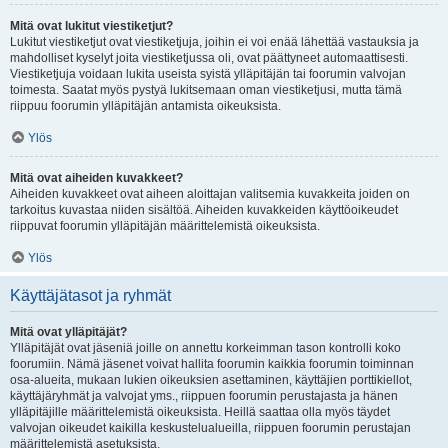
Mitä ovat lukitut viestiketjut?
Lukitut viestiketjut ovat viestiketjuja, joihin ei voi enää lähettää vastauksia ja
mahdolliset kyselyt joita viestiketjussa oli, ovat päättyneet automaattisesti.
Viestiketjuja voidaan lukita useista syistä ylläpitäjän tai foorumin valvojan
toimesta. Saatat myös pystyä lukitsemaan oman viestiketjusi, mutta tämä
riippuu foorumin ylläpitäjän antamista oikeuksista.
Ylös
Mitä ovat aiheiden kuvakkeet?
Aiheiden kuvakkeet ovat aiheen aloittajan valitsemia kuvakkeita joiden on
tarkoitus kuvastaa niiden sisältöä. Aiheiden kuvakkeiden käyttöoikeudet
riippuvat foorumin ylläpitäjän määrittelemistä oikeuksista.
Ylös
Käyttäjätasot ja ryhmät
Mitä ovat ylläpitäjät?
Ylläpitäjät ovat jäseniä joille on annettu korkeimman tason kontrolli koko
foorumiin. Nämä jäsenet voivat hallita foorumin kaikkia foorumin toiminnan
osa-alueita, mukaan lukien oikeuksien asettaminen, käyttäjien porttikiellot,
käyttäjäryhmät ja valvojat yms., riippuen foorumin perustajasta ja hänen
ylläpitäjille määrittelemistä oikeuksista. Heillä saattaa olla myös täydet
valvojan oikeudet kaikilla keskustelualueilla, riippuen foorumin perustajan
määrittelemistä asetuksista.