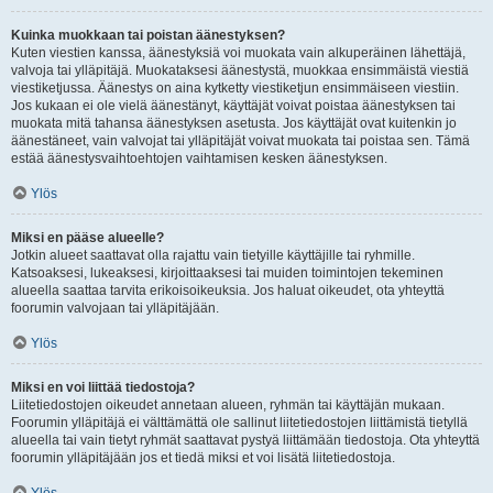
Kuinka muokkaan tai poistan äänestyksen?
Kuten viestien kanssa, äänestyksiä voi muokata vain alkuperäinen lähettäjä,
valvoja tai ylläpitäjä. Muokataksesi äänestystä, muokkaa ensimmäistä viestiä
viestiketjussa. Äänestys on aina kytketty viestiketjun ensimmäiseen viestiin.
Jos kukaan ei ole vielä äänestänyt, käyttäjät voivat poistaa äänestyksen tai
muokata mitä tahansa äänestyksen asetusta. Jos käyttäjät ovat kuitenkin jo
äänestäneet, vain valvojat tai ylläpitäjät voivat muokata tai poistaa sen. Tämä
estää äänestysvaihtoehtojen vaihtamisen kesken äänestyksen.
Ylös
Miksi en pääse alueelle?
Jotkin alueet saattavat olla rajattu vain tietyille käyttäjille tai ryhmille.
Katsoaksesi, lukeaksesi, kirjoittaaksesi tai muiden toimintojen tekeminen
alueella saattaa tarvita erikoisoikeuksia. Jos haluat oikeudet, ota yhteyttä
foorumin valvojaan tai ylläpitäjään.
Ylös
Miksi en voi liittää tiedostoja?
Liitetiedostojen oikeudet annetaan alueen, ryhmän tai käyttäjän mukaan.
Foorumin ylläpitäjä ei välttämättä ole sallinut liitetiedostojen liittämistä tietyllä
alueella tai vain tietyt ryhmät saattavat pystyä liittämään tiedostoja. Ota yhteyttä
foorumin ylläpitäjään jos et tiedä miksi et voi lisätä liitetiedostoja.