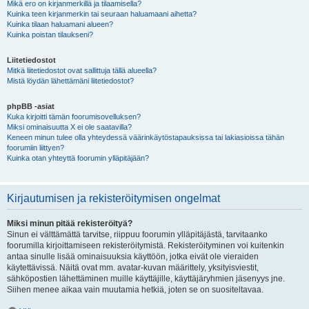
Mikä ero on kirjanmerkillä ja tilaamisella?
Kuinka teen kirjanmerkin tai seuraan haluamaani aihetta?
Kuinka tilaan haluamani alueen?
Kuinka poistan tilaukseni?
Liitetiedostot
Mitkä liitetiedostot ovat sallittuja tällä alueella?
Mistä löydän lähettämäni liitetiedostot?
phpBB -asiat
Kuka kirjoitti tämän foorumisovelluksen?
Miksi ominaisuutta X ei ole saatavilla?
Keneen minun tulee olla yhteydessä väärinkäytöstapauksissa tai lakiasioissa tähän
foorumiin liittyen?
Kuinka otan yhteyttä foorumin ylläpitäjään?
Kirjautumisen ja rekisteröitymisen ongelmat
Miksi minun pitää rekisteröityä?
Sinun ei välttämättä tarvitse, riippuu foorumin ylläpitäjästä, tarvitaanko
foorumilla kirjoittamiseen rekisteröitymistä. Rekisteröityminen voi kuitenkin
antaa sinulle lisää ominaisuuksia käyttöön, jotka eivät ole vieraiden
käytettävissä. Näitä ovat mm. avatar-kuvan määrittely, yksityisviestit,
sähköpostien lähettäminen muille käyttäjille, käyttäjäryhmien jäsenyys jne.
Siihen menee aikaa vain muutamia hetkiä, joten se on suositeltavaa.