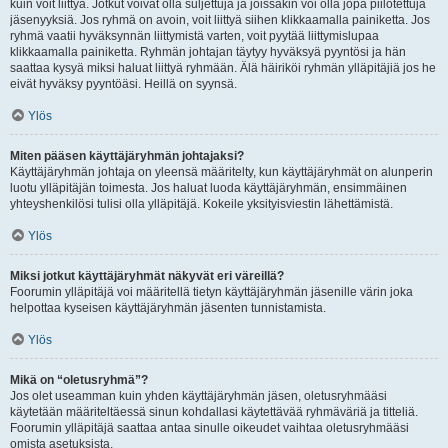
kuin voit liittyä. Jotkut voivat olla suljettuja ja joissakin voi olla jopa piilotettuja
jäsenyyksiä. Jos ryhmä on avoin, voit liittyä siihen klikkaamalla painiketta. Jos
ryhmä vaatii hyväksynnän liittymistä varten, voit pyytää liittymislupaa
klikkaamalla painiketta. Ryhmän johtajan täytyy hyväksyä pyyntösi ja hän
saattaa kysyä miksi haluat liittyä ryhmään. Älä häiriköi ryhmän ylläpitäjiä jos he
eivät hyväksy pyyntöäsi. Heillä on syynsä.
Ylös
Miten pääsen käyttäjäryhmän johtajaksi?
Käyttäjäryhmän johtaja on yleensä määritelty, kun käyttäjäryhmät on alunperin
luotu ylläpitäjän toimesta. Jos haluat luoda käyttäjäryhmän, ensimmäinen
yhteyshenkilösi tulisi olla ylläpitäjä. Kokeile yksityisviestin lähettämistä.
Ylös
Miksi jotkut käyttäjäryhmät näkyvät eri väreillä?
Foorumin ylläpitäjä voi määritellä tietyn käyttäjäryhmän jäsenille värin joka
helpottaa kyseisen käyttäjäryhmän jäsenten tunnistamista.
Ylös
Mikä on “oletusryhmä”?
Jos olet useamman kuin yhden käyttäjäryhmän jäsen, oletusryhmääsi
käytetään määriteltäessä sinun kohdallasi käytettävää ryhmäväriä ja titteliä.
Foorumin ylläpitäjä saattaa antaa sinulle oikeudet vaihtaa oletusryhmääsi
omista asetuksista.