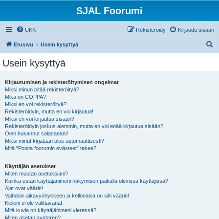
SJAL Foorumi
UKK
Rekisteröidy
Kirjaudu sisään
E
Etusivu
Usein kysyttyä
t
Usein kysyttyä
s
i
Kirjautumisen ja rekisteröitymisen ongelmat
Miksi minun pitää rekisteröityä?
Mikä on COPPA?
Miksi en voi rekisteröityä?
Rekisteröidyin, mutta en voi kirjautua!
Miksi en voi kirjautua sisään?
Rekisteröidyin joskus aiemmin, mutta en voi enää kirjautua sisään?!
Olen hukannut salasanani!
Miksi minut kirjataan ulos automaattisesti?
Mitä “Poista foorumin evästeet” tekee?
Käyttäjän asetukset
Miten muutan asetuksiani?
Kuinka estän käyttäjänimeni näkymisen paikalla olevissa käyttäjissä?
Ajat ovat väärin!
Vaihdoin aikavyöhykkeen ja kellonaika on silti väärin!
Kieleni ei ole valittavana!
Mitä kuvia on käyttäjänimeni vieressä?
Miten asetan avataren?