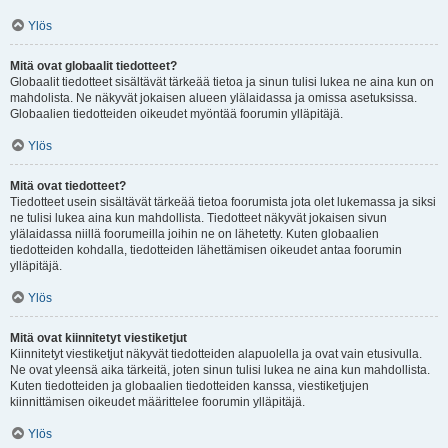
Ylös
Mitä ovat globaalit tiedotteet?
Globaalit tiedotteet sisältävät tärkeää tietoa ja sinun tulisi lukea ne aina kun on
mahdolista. Ne näkyvät jokaisen alueen ylälaidassa ja omissa asetuksissa.
Globaalien tiedotteiden oikeudet myöntää foorumin ylläpitäjä.
Ylös
Mitä ovat tiedotteet?
Tiedotteet usein sisältävät tärkeää tietoa foorumista jota olet lukemassa ja siksi
ne tulisi lukea aina kun mahdollista. Tiedotteet näkyvät jokaisen sivun
ylälaidassa niillä foorumeilla joihin ne on lähetetty. Kuten globaalien
tiedotteiden kohdalla, tiedotteiden lähettämisen oikeudet antaa foorumin
ylläpitäjä.
Ylös
Mitä ovat kiinnitetyt viestiketjut
Kiinnitetyt viestiketjut näkyvät tiedotteiden alapuolella ja ovat vain etusivulla.
Ne ovat yleensä aika tärkeitä, joten sinun tulisi lukea ne aina kun mahdollista.
Kuten tiedotteiden ja globaalien tiedotteiden kanssa, viestiketjujen
kiinnittämisen oikeudet määrittelee foorumin ylläpitäjä.
Ylös