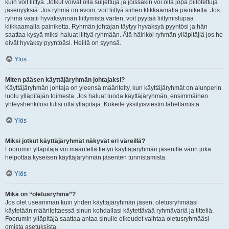
kuin voit liittyä. Jotkut voivat olla suljettuja ja joissakin voi olla jopa piilotettuja
jäsenyyksiä. Jos ryhmä on avoin, voit liittyä siihen klikkaamalla painiketta. Jos
ryhmä vaatii hyväksynnän liittymistä varten, voit pyytää liittymislupaa
klikkaamalla painiketta. Ryhmän johtajan täytyy hyväksyä pyyntösi ja hän
saattaa kysyä miksi haluat liittyä ryhmään. Älä häiriköi ryhmän ylläpitäjiä jos he
eivät hyväksy pyyntöäsi. Heillä on syynsä.
Ylös
Miten pääsen käyttäjäryhmän johtajaksi?
Käyttäjäryhmän johtaja on yleensä määritelty, kun käyttäjäryhmät on alunperin
luotu ylläpitäjän toimesta. Jos haluat luoda käyttäjäryhmän, ensimmäinen
yhteyshenkilösi tulisi olla ylläpitäjä. Kokeile yksityisviestin lähettämistä.
Ylös
Miksi jotkut käyttäjäryhmät näkyvät eri väreillä?
Foorumin ylläpitäjä voi määritellä tietyn käyttäjäryhmän jäsenille värin joka
helpottaa kyseisen käyttäjäryhmän jäsenten tunnistamista.
Ylös
Mikä on “oletusryhmä”?
Jos olet useamman kuin yhden käyttäjäryhmän jäsen, oletusryhmääsi
käytetään määriteltäessä sinun kohdallasi käytettävää ryhmäväriä ja titteliä.
Foorumin ylläpitäjä saattaa antaa sinulle oikeudet vaihtaa oletusryhmääsi
omista asetuksista.