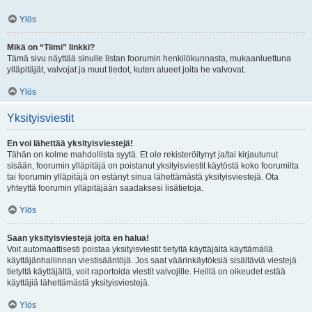
Ylös
Mikä on “Tiimi” linkki?
Tämä sivu näyttää sinulle listan foorumin henkilökunnasta, mukaanluettuna
ylläpitäjät, valvojat ja muut tiedot, kuten alueet joita he valvovat.
Ylös
Yksityisviestit
En voi lähettää yksityisviestejä!
Tähän on kolme mahdollista syytä. Et ole rekisteröitynyt ja/tai kirjautunut
sisään, foorumin ylläpitäjä on poistanut yksityisviestit käytöstä koko foorumilta
tai foorumin ylläpitäjä on estänyt sinua lähettämästä yksityisviestejä. Ota
yhteyttä foorumin ylläpitäjään saadaksesi lisätietoja.
Ylös
Saan yksityisviestejä joita en halua!
Voit automaattisesti poistaa yksityisviestit tietyltä käyttäjältä käyttämällä
käyttäjänhallinnan viestisääntöjä. Jos saat väärinkäytöksiä sisältäviä viestejä
tietyltä käyttäjältä, voit raportoida viestit valvojille. Heillä on oikeudet estää
käyttäjiä lähettämästä yksityisviestejä.
Ylös