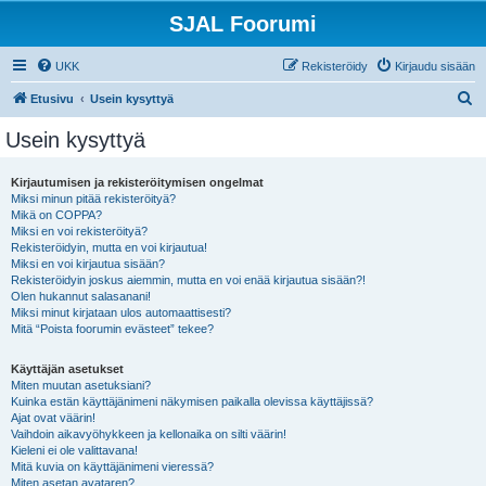
SJAL Foorumi
UKK
Rekisteröidy
Kirjaudu sisään
E
Etusivu
Usein kysyttyä
t
Usein kysyttyä
s
i
Kirjautumisen ja rekisteröitymisen ongelmat
Miksi minun pitää rekisteröityä?
Mikä on COPPA?
Miksi en voi rekisteröityä?
Rekisteröidyin, mutta en voi kirjautua!
Miksi en voi kirjautua sisään?
Rekisteröidyin joskus aiemmin, mutta en voi enää kirjautua sisään?!
Olen hukannut salasanani!
Miksi minut kirjataan ulos automaattisesti?
Mitä “Poista foorumin evästeet” tekee?
Käyttäjän asetukset
Miten muutan asetuksiani?
Kuinka estän käyttäjänimeni näkymisen paikalla olevissa käyttäjissä?
Ajat ovat väärin!
Vaihdoin aikavyöhykkeen ja kellonaika on silti väärin!
Kieleni ei ole valittavana!
Mitä kuvia on käyttäjänimeni vieressä?
Miten asetan avataren?