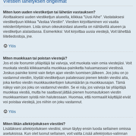
Viestien lähetyksen ongelmat
Miten luon uuden viestiketjun tai lähetän vastauksen?
Aloittaaksesi uuden viestiketjun alueella, klikkaa "Uusi Aihe". Vastataksesi
viestiketjuun klikkaa "Vastaa Viestiin". Viestien kirjoittaminen voi vaatia
rekisteröitymisen. Lista sinun oikeuksistasi alueella on nähtävillä alueen ja
viestiketjun alalaidassa. Esimerkiksi: Voit kirjoittaa uusia viestejä, Voit lähettää
liitetiedostoja, jne.
Ylös
Miten muokkaan tai poistan viestejä?
Jos et ole foorumin ylläpitäjä tai valvoja, voit muokata vain omia viestejäsi. Voit
muokata viestiä klikkaamalla muokkaa-painiketta haluamassasi viestissä.
Joskus painike toimii vain tietyn ajan viestin luomisen jälkeen. Jos joku on jo
vastannut viestiin, löydät viestiketjuun palatessasi pienen tekstin viestisi alla,
joka kertoo viestin muokkauskertojen lukumäärän ja muokkausajan. Tämä
näkyy vain jos joku on vastannut viestiin. Se ei näy, jos valvoja tai ylläpitäjä
muokkaa viestiä, mutta he saattavat jättää pienen huomautuksen viestin
muokkaamisen syistä niin halutessaan. Huomaa, että normaalit käyttäjät eivät
voi poistaa viestejä, jos niihin on joku vastannut.
Ylös
Miten liitän allekirjoituksen viestiini?
Lisätäksesi allekirjoituksen viestiisi, sinun täytyy ensin luoda sellainen omissa
asetuksissa. Kun olet luonut sellaisen, voit valita
Lisää allekirjoitus
-valinnan