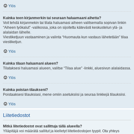
Ylös
Kuinka teen kirjanmerkin tai seuraan haluamaani aihetta?
Voit tehdä kirjanmekin tai tilata haluamasi aiheen valitsemalla sopivan linkin
“Aiheen työkalut” -valikossa, joka on sijoitettu kätevästi keskustelun ylä- ja
alalaidan lähelle.
Viestiketjuun vastaaminen ja valinta “Huomauta kun vastaus lähetetään” tilaa
viestiketjun.
Ylös
Kuinka tilaan haluamani alueen?
Tilataksesi haluamasi alueen, valitse “Tilaa alue” -linkki, aluesivun alalaidassa.
Ylös
Kuinka poistan tilaukseni?
Poistaaksesi tilauksiasi, mene omiin asetuksiisi ja seuraa linkkejä tilauksiisi.
Ylös
Liitetiedostot
Mitkä liitetiedostot ovat sallittuja tällä alueella?
Ylläpitäjä voi määrätä sallitut ja kielletyt liitetiedostojen tyypit. Ota yhteys