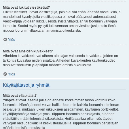
Mitä ovat lukitut viestiketjut?
Lukitut viestiketjut ovat viestiketjuja, joihin ei voi enää lähettää vastauksia ja
mahdolliset kyselyt joita viestiketjussa oli, ovat päättyneet automaattisesti.
Viestiketjuja voidaan lukita useista syistä ylläpitäjän tai foorumin valvojan
toimesta. Saatat myös pystyä lukitsemaan oman viestiketjusi, mutta tämä
riippuu foorumin ylläpitäjän antamista oikeuksista.
Ylös
Mitä ovat aiheiden kuvakkeet?
Aiheiden kuvakkeet ovat aiheen aloittajan valitsemia kuvakkeita joiden on
tarkoitus kuvastaa niiden sisältöä. Aiheiden kuvakkeiden käyttöoikeudet
riippuvat foorumin ylläpitäjän määrittelemistä oikeuksista.
Ylös
Käyttäjätasot ja ryhmät
Mitä ovat ylläpitäjät?
Ylläpitäjät ovat jäseniä joille on annettu korkeimman tason kontrolli koko
foorumiin. Nämä jäsenet voivat hallita foorumin kaikkia foorumin toiminnan
osa-alueita, mukaan lukien oikeuksien asettaminen, käyttäjien porttikiellot,
käyttäjäryhmät ja valvojat yms., riippuen foorumin perustajasta ja hänen
ylläpitäjille määrittelemistä oikeuksista. Heillä saattaa olla myös täydet
valvojan oikeudet kaikilla keskustelualueilla, riippuen foorumin perustajan
määrittelemistä asetuksista.