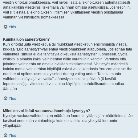
viestin kirjoituslomakkeessa. Voit myös lisätä allekirjoituksen automaattisesti
aina kaikkiin viesteihisi tekemällä valinnan omissa asetuksissa. Jos teet niin,
voit silti estää allekirjoituksen liittämisen yksittäiseen viestiin poistamalla
valinnan viestinkirjoituslomakkeessa.
Ylös
Kuinka luon äänestyksen?
Kun kirjoitat uuta viestiketjua tai muokkaat viestiketjun ensimmäistä viestiä,
klikkaa "Luo äänestys"-välilehteä viestilomakkeen alapuolella. Jos et näe tätä
välilehteä, sinulla ei ole tarvittavia oikeuksia äänestysten luomiseen. Syötä
otsikko ja ainakin kaksi vaihtoehtoa niille varattuihin kenttiin. Varmista että
jokainen vaihtoehto on omalla rivillään tekstikentässä. Voit myös määritellä
kuinka monta vaihtoehtoa käyttäjät voivat valita kohdasta You can also set the
number of options users may select during voting under “Kuinka monta
vaihtoehtoa käyttäjä voi valita”, äänestyksen kesto päivinä (0 kestää
loputtomasti) ja viimeisenä voit antaa käyttäjille mahdollisuuden muuttaa
ääntään.
Ylös
Miksi en voi lisätä vastausvaihtoehtoja kyselyyn?
Kyselyn vastausvaihtoehtojen määrä on foorumin ylläpitäjän määrittelemä. Jos
tarvitset enemmän vaihtoehtoja kuin on sallittu, ota yhteyttä foorumin
ylläpitäjään.
Ylös