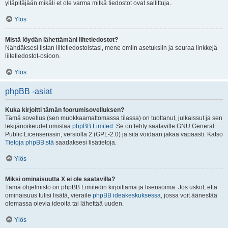
ylläpitäjään mikäli et ole varma mitkä tiedostot ovat sallittuja..
Ylös
Mistä löydän lähettämäni liitetiedostot?
Nähdäksesi listan liitetiedostoistasi, mene omiin asetuksiin ja seuraa linkkejä
liitetiedostot-osioon.
Ylös
phpBB -asiat
Kuka kirjoitti tämän foorumisovelluksen?
Tämä sovellus (sen muokkaamattomassa tilassa) on tuottanut, julkaissut ja sen
tekijänoikeudet omistaa
phpBB Limited
. Se on tehty saataville GNU General
Public Licensenssin, versiolla 2 (GPL-2.0) ja sitä voidaan jakaa vapaasti. Katso
Tietoja phpBB:stä
saadaksesi lisätietoja.
Ylös
Miksi ominaisuutta X ei ole saatavilla?
Tämä ohjelmisto on phpBB Limitedin kirjoittama ja lisensoima. Jos uskot, että
ominaisuus tulisi lisätä, vieraile
phpBB ideakeskuksessa
, jossa voit äänestää
olemassa olevia ideoita tai lähettää uuden.
Ylös