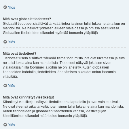
Ylös
Mitä ovat globaalit tiedotteet?
Globaalit tiedotteet sisältävät tärkeää tietoa ja sinun tulisi lukea ne aina kun on
mahdolista. Ne näkyvät jokaisen alueen ylälaidassa ja omissa asetuksissa.
Globaalien tiedotteiden oikeudet myöntää foorumin ylläpitäjä.
Ylös
Mitä ovat tiedotteet?
Tiedotteet usein sisältävät tärkeää tietoa foorumista jota olet lukemassa ja siksi
ne tulisi lukea aina kun mahdollista. Tiedotteet näkyvät jokaisen sivun
ylälaidassa niillä foorumeilla joihin ne on lähetetty. Kuten globaalien
tiedotteiden kohdalla, tiedotteiden lähettämisen oikeudet antaa foorumin
ylläpitäjä.
Ylös
Mitä ovat kiinnitetyt viestiketjut
Kiinnitetyt viestiketjut näkyvät tiedotteiden alapuolella ja ovat vain etusivulla.
Ne ovat yleensä aika tärkeitä, joten sinun tulisi lukea ne aina kun mahdollista.
Kuten tiedotteiden ja globaalien tiedotteiden kanssa, viestiketjujen
kiinnittämisen oikeudet määrittelee foorumin ylläpitäjä.
Ylös