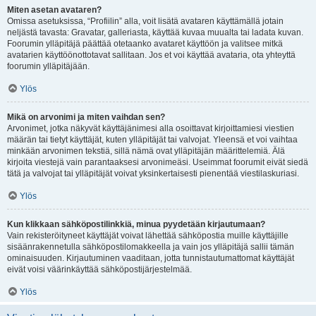
Miten asetan avataren?
Omissa asetuksissa, “Profiilin” alla, voit lisätä avataren käyttämällä jotain
neljästä tavasta: Gravatar, galleriasta, käyttää kuvaa muualta tai ladata kuvan.
Foorumin ylläpitäjä päättää otetaanko avataret käyttöön ja valitsee mitkä
avatarien käyttöönottotavat sallitaan. Jos et voi käyttää avataria, ota yhteyttä
foorumin ylläpitäjään.
Ylös
Mikä on arvonimi ja miten vaihdan sen?
Arvonimet, jotka näkyvät käyttäjänimesi alla osoittavat kirjoittamiesi viestien
määrän tai tietyt käyttäjät, kuten ylläpitäjät tai valvojat. Yleensä et voi vaihtaa
minkään arvonimen tekstiä, sillä nämä ovat ylläpitäjän määrittelemiä. Älä
kirjoita viestejä vain parantaaksesi arvonimeäsi. Useimmat foorumit eivät siedä
tätä ja valvojat tai ylläpitäjät voivat yksinkertaisesti pienentää viestilaskuriasi.
Ylös
Kun klikkaan sähköpostilinkkiä, minua pyydetään kirjautumaan?
Vain rekisteröityneet käyttäjät voivat lähettää sähköpostia muille käyttäjille
sisäänrakennetulla sähköpostilomakkeella ja vain jos ylläpitäjä sallii tämän
ominaisuuden. Kirjautuminen vaaditaan, jotta tunnistautumattomat käyttäjät
eivät voisi väärinkäyttää sähköpostijärjestelmää.
Ylös