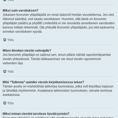
Ylös
Miksi sain varoituksen?
Jokaisen foorumin ylläpitäjällä on omat säännöt heidän sivustollensa. Jos olet
rikkonut sääntöä, voit saada varoituksen. Huomioi, että tämä on foorumin
ylläpitäjän päätös ja phpBB Limitedillä ei ole sivustolla annettavien varoitusten
kanssa mitään tekemistä. Ota yhteyttä foorumin ylläpitäjään, jos olet epävarma
annetun varoituksen syystä.
Ylös
Miten ilmoitan viestin valvojalle?
Jos foorumin ylläpitäjä on sallinut sen, sinun pitäisi nähdä raportointipainike
viestin yhteydessä. Tämän klikkaaminen vie sinut viestin raportoinnin
vaiheiden läpi.
Ylös
Mitä “Tallenna”-painike viestin kirjoittamisessa tekee?
Tämän avulla on mahdollista tallentaa luonnoksia, jotka voit kirjoittaa loppuun
ja lähettää myöhemmin. Avataksesi tallennetun luonnoksen, vieraile komissa
asetuksissa.
Ylös
Miksi minun viestini tarvitsee hyväksynnän?