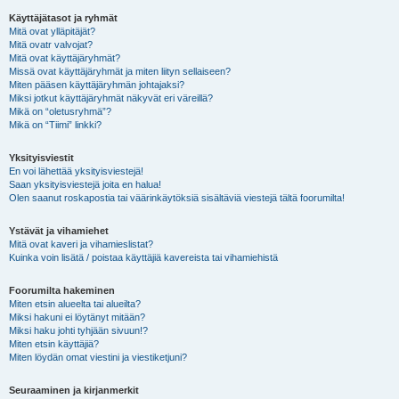
Käyttäjätasot ja ryhmät
Mitä ovat ylläpitäjät?
Mitä ovatr valvojat?
Mitä ovat käyttäjäryhmät?
Missä ovat käyttäjäryhmät ja miten liityn sellaiseen?
Miten pääsen käyttäjäryhmän johtajaksi?
Miksi jotkut käyttäjäryhmät näkyvät eri väreillä?
Mikä on “oletusryhmä”?
Mikä on “Tiimi” linkki?
Yksityisviestit
En voi lähettää yksityisviestejä!
Saan yksityisviestejä joita en halua!
Olen saanut roskapostia tai väärinkäytöksiä sisältäviä viestejä tältä foorumilta!
Ystävät ja vihamiehet
Mitä ovat kaveri ja vihamieslistat?
Kuinka voin lisätä / poistaa käyttäjiä kavereista tai vihamiehistä
Foorumilta hakeminen
Miten etsin alueelta tai alueilta?
Miksi hakuni ei löytänyt mitään?
Miksi haku johti tyhjään sivuun!?
Miten etsin käyttäjiä?
Miten löydän omat viestini ja viestiketjuni?
Seuraaminen ja kirjanmerkit