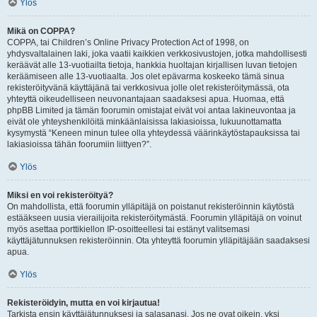
Ylös
Mikä on COPPA?
COPPA, tai Children’s Online Privacy Protection Act of 1998, on
yhdysvaltalainen laki, joka vaatii kaikkien verkkosivustojen, jotka mahdollisesti
keräävät alle 13-vuotiailta tietoja, hankkia huoltajan kirjallisen luvan tietojen
keräämiseen alle 13-vuotiaalta. Jos olet epävarma koskeeko tämä sinua
rekisteröityvänä käyttäjänä tai verkkosivua jolle olet rekisteröitymässä, ota
yhteyttä oikeudelliseen neuvonantajaan saadaksesi apua. Huomaa, että
phpBB Limited ja tämän foorumin omistajat eivät voi antaa lakineuvontaa ja
eivät ole yhteyshenkilöitä minkäänlaisissa lakiasioissa, lukuunottamatta
kysymystä “Keneen minun tulee olla yhteydessä väärinkäytöstapauksissa tai
lakiasioissa tähän foorumiin liittyen?”.
Ylös
Miksi en voi rekisteröityä?
On mahdollista, että foorumin ylläpitäjä on poistanut rekisteröinnin käytöstä
estääkseen uusia vierailijoita rekisteröitymästä. Foorumin ylläpitäjä on voinut
myös asettaa porttikiellon IP-osoitteellesi tai estänyt valitsemasi
käyttäjätunnuksen rekisteröinnin. Ota yhteyttä foorumin ylläpitäjään saadaksesi
apua.
Ylös
Rekisteröidyin, mutta en voi kirjautua!
Tarkista ensin käyttäjätunnuksesi ja salasanasi. Jos ne ovat oikein, yksi