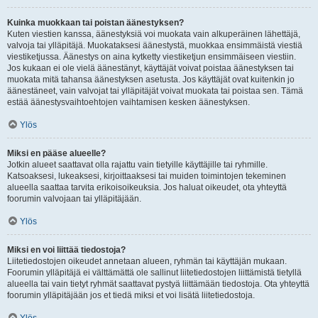
Kuinka muokkaan tai poistan äänestyksen?
Kuten viestien kanssa, äänestyksiä voi muokata vain alkuperäinen lähettäjä,
valvoja tai ylläpitäjä. Muokataksesi äänestystä, muokkaa ensimmäistä viestiä
viestiketjussa. Äänestys on aina kytketty viestiketjun ensimmäiseen viestiin.
Jos kukaan ei ole vielä äänestänyt, käyttäjät voivat poistaa äänestyksen tai
muokata mitä tahansa äänestyksen asetusta. Jos käyttäjät ovat kuitenkin jo
äänestäneet, vain valvojat tai ylläpitäjät voivat muokata tai poistaa sen. Tämä
estää äänestysvaihtoehtojen vaihtamisen kesken äänestyksen.
Ylös
Miksi en pääse alueelle?
Jotkin alueet saattavat olla rajattu vain tietyille käyttäjille tai ryhmille.
Katsoaksesi, lukeaksesi, kirjoittaaksesi tai muiden toimintojen tekeminen
alueella saattaa tarvita erikoisoikeuksia. Jos haluat oikeudet, ota yhteyttä
foorumin valvojaan tai ylläpitäjään.
Ylös
Miksi en voi liittää tiedostoja?
Liitetiedostojen oikeudet annetaan alueen, ryhmän tai käyttäjän mukaan.
Foorumin ylläpitäjä ei välttämättä ole sallinut liitetiedostojen liittämistä tietyllä
alueella tai vain tietyt ryhmät saattavat pystyä liittämään tiedostoja. Ota yhteyttä
foorumin ylläpitäjään jos et tiedä miksi et voi lisätä liitetiedostoja.