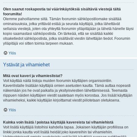
Olen saanut roskapostia tai väärinkäytöksiä sisältäviä viestejä tältä
foorumilta!
Olemme pahoillamme siitä. Tämän foorumin sähköpostilomake sisältää
ominaisuuksia, jotka yrittävät estää ja seurata käyttäjiä, jotka lähettävät
sellaisia viestejä, joten ota yhteyttä foorumin ylläpitäjään ja lähetä hänelle täysi
kopio saamastasi sähköpostista. On tärkeää, että se sisältää kaikki
otsaketiedot sähköpostista, jotka sisältävät viestin lähettäjän tiedot. Foorumin
ylläpitäjä voi sitten toimia tarpeen mukaan.
Ylös
Ystävät ja vihamiehet
Mitä ovat kaveri ja vihamieslistat?
Voit käyttää näitä listoja muiden foorumin käyttäjien organisointiin.
Kaverilistalle lisätään käyttäjiä omien asetusten kautta. Tämä auttaa nopeasti
näkemään jos he ovat paikalla ja yksityisviestien lähettämisessä. Teemasta
riippuen näiden käyttäjien viestit saatetaan myös korostaa. Jos lisäät käyttäjän
vihamieheksi, kaikki käyttäjän kirjoittamat viestit piilotetaan oletuksena.
Ylös
Kuinka voin lisätä / poistaa käyttäjiä kavereista tai vihamiehistä
Voit lisätä käyttäjiä listoihisi kahdella tapaa. Jokaisen käyttäjän profiilissa on
linkki jonka kautta voit lisätä heidät joko kavereihin tai vihamiehiin.