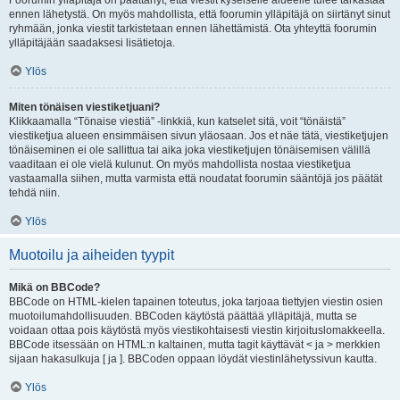
Foorumin ylläpitäjä on päättänyt, että viestit kyseiselle alueelle tulee tarkastaa
ennen lähetystä. On myös mahdollista, että foorumin ylläpitäjä on siirtänyt sinut
ryhmään, jonka viestit tarkistetaan ennen lähettämistä. Ota yhteyttä foorumin
ylläpitäjään saadaksesi lisätietoja.
Ylös
Miten tönäisen viestiketjuani?
Klikkaamalla “Tönaise viestiä” -linkkiä, kun katselet sitä, voit “tönäistä”
viestiketjua alueen ensimmäisen sivun yläosaan. Jos et näe tätä, viestiketjujen
tönäiseminen ei ole sallittua tai aika joka viestiketjujen tönäisemisen välillä
vaaditaan ei ole vielä kulunut. On myös mahdollista nostaa viestiketjua
vastaamalla siihen, mutta varmista että noudatat foorumin sääntöjä jos päätät
tehdä niin.
Ylös
Muotoilu ja aiheiden tyypit
Mikä on BBCode?
BBCode on HTML-kielen tapainen toteutus, joka tarjoaa tiettyjen viestin osien
muotoilumahdollisuuden. BBCoden käytöstä päättää ylläpitäjä, mutta se
voidaan ottaa pois käytöstä myös viestikohtaisesti viestin kirjoituslomakkeella.
BBCode itsessään on HTML:n kaltainen, mutta tagit käyttävät < ja > merkkien
sijaan hakasulkuja [ ja ]. BBCoden oppaan löydät viestinlähetyssivun kautta.
Ylös