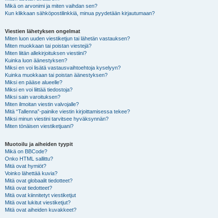
Mikä on arvonimi ja miten vaihdan sen?
Kun klikkaan sähköpostilinkkiä, minua pyydetään kirjautumaan?
Viestien lähetyksen ongelmat
Miten luon uuden viestiketjun tai lähetän vastauksen?
Miten muokkaan tai poistan viestejä?
Miten liitän allekirjoituksen viestiini?
Kuinka luon äänestyksen?
Miksi en voi lisätä vastausvaihtoehtoja kyselyyn?
Kuinka muokkaan tai poistan äänestyksen?
Miksi en pääse alueelle?
Miksi en voi liittää tiedostoja?
Miksi sain varoituksen?
Miten ilmoitan viestin valvojalle?
Mitä “Tallenna”-painike viestin kirjoittamisessa tekee?
Miksi minun viestini tarvitsee hyväksynnän?
Miten tönäisen viestiketjuani?
Muotoilu ja aiheiden tyypit
Mikä on BBCode?
Onko HTML sallittu?
Mitä ovat hymiöt?
Voinko lähettää kuvia?
Mitä ovat globaalit tiedotteet?
Mitä ovat tiedotteet?
Mitä ovat kiinnitetyt viestiketjut
Mitä ovat lukitut viestiketjut?
Mitä ovat aiheiden kuvakkeet?