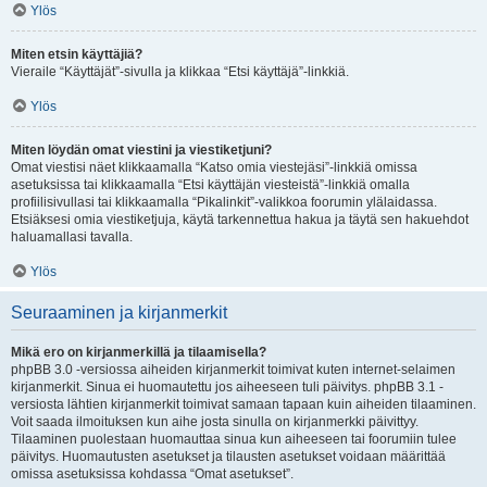
Ylös
Miten etsin käyttäjiä?
Vieraile “Käyttäjät”-sivulla ja klikkaa “Etsi käyttäjä”-linkkiä.
Ylös
Miten löydän omat viestini ja viestiketjuni?
Omat viestisi näet klikkaamalla “Katso omia viestejäsi”-linkkiä omissa
asetuksissa tai klikkaamalla “Etsi käyttäjän viesteistä”-linkkiä omalla
profiilisivullasi tai klikkaamalla “Pikalinkit”-valikkoa foorumin ylälaidassa.
Etsiäksesi omia viestiketjuja, käytä tarkennettua hakua ja täytä sen hakuehdot
haluamallasi tavalla.
Ylös
Seuraaminen ja kirjanmerkit
Mikä ero on kirjanmerkillä ja tilaamisella?
phpBB 3.0 -versiossa aiheiden kirjanmerkit toimivat kuten internet-selaimen
kirjanmerkit. Sinua ei huomautettu jos aiheeseen tuli päivitys. phpBB 3.1 -
versiosta lähtien kirjanmerkit toimivat samaan tapaan kuin aiheiden tilaaminen.
Voit saada ilmoituksen kun aihe josta sinulla on kirjanmerkki päivittyy.
Tilaaminen puolestaan huomauttaa sinua kun aiheeseen tai foorumiin tulee
päivitys. Huomautusten asetukset ja tilausten asetukset voidaan määrittää
omissa asetuksissa kohdassa “Omat asetukset”.