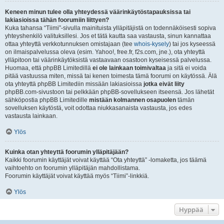
Keneen minun tulee olla yhteydessä väärinkäytöstapauksissa tai
lakiasioissa tähän foorumiin liittyen?
Kuka tahansa “Tiimi”-sivulla mainituista ylläpitäjistä on todennäköisesti sopiva
yhteyshenkilö valituksillesi. Jos et tätä kautta saa vastausta, sinun kannattaa
ottaa yhteyttä verkkotunnuksen omistajaan (tee
whois-kysely
) tai jos kyseessä
on ilmaispalvelussa oleva (esim. Yahoo!, free.fr, f2s.com, jne.), ota yhteyttä
ylläpitoon tai väärinkäytöksistä vastaavaan osastoon kyseisessä palvelussa.
Huomaa, että phpBB Limitedillä
ei ole lainkaan toimivaltaa
ja sitä ei voida
pitää vastuussa miten, missä tai kenen toimesta tämä foorumi on käytössä. Älä
ota yhteyttä phpBB Limitediin missään lakiasioissa
jotka eivät liity
phpBB.com-sivustoon tai pelkkään phpBB-sovellukseen itseensä. Jos lähetät
sähköpostia phpBB Limitedille
mistään kolmannen osapuolen
tämän
sovelluksen käytöstä, voit odottaa niukkasanaista vastausta, jos edes
vastausta lainkaan.
Ylös
Kuinka otan yhteyttä foorumin ylläpitäjään?
Kaikki foorumin käyttäjät voivat käyttää “Ota yhteyttä” -lomaketta, jos täämä
vaihtoehto on foorumin ylläpitäjän mahdollistama.
Foorumin käyttäjät voivat käyttää myös “Tiimi”-linkkiä.
Ylös
Hyppää