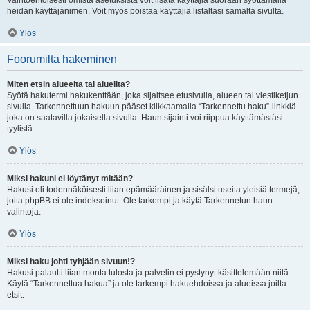
Vaihtoehtoisesti omista asetuksista voit lisätä käyttäjiä suoraan syöttämällä
heidän käyttäjänimen. Voit myös poistaa käyttäjiä listaltasi samalta sivulta.
Ylös
Foorumilta hakeminen
Miten etsin alueelta tai alueilta?
Syötä hakutermi hakukenttään, joka sijaitsee etusivulla, alueen tai viestiketjun
sivulla. Tarkennettuun hakuun pääset klikkaamalla “Tarkennettu haku”-linkkiä
joka on saatavilla jokaisella sivulla. Haun sijainti voi riippua käyttämästäsi
tyylistä.
Ylös
Miksi hakuni ei löytänyt mitään?
Hakusi oli todennäköisesti liian epämääräinen ja sisälsi useita yleisiä termejä,
joita phpBB ei ole indeksoinut. Ole tarkempi ja käytä Tarkennetun haun
valintoja.
Ylös
Miksi haku johti tyhjään sivuun!?
Hakusi palautti liian monta tulosta ja palvelin ei pystynyt käsittelemään niitä.
Käytä “Tarkennettua hakua” ja ole tarkempi hakuehdoissa ja alueissa joilta
etsit.