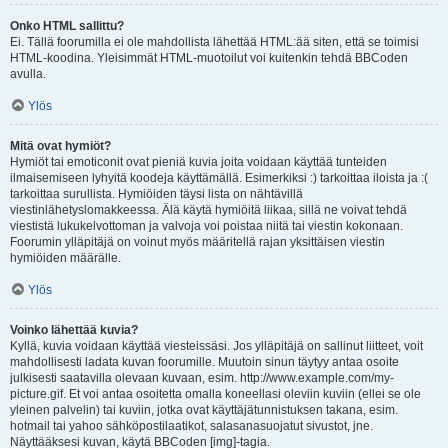
Onko HTML sallittu?
Ei. Tällä foorumilla ei ole mahdollista lähettää HTML:ää siten, että se toimisi
HTML-koodina. Yleisimmät HTML-muotoilut voi kuitenkin tehdä BBCoden
avulla.
Ylös
Mitä ovat hymiöt?
Hymiöt tai emoticonit ovat pieniä kuvia joita voidaan käyttää tunteiden
ilmaisemiseen lyhyitä koodeja käyttämällä. Esimerkiksi :) tarkoittaa iloista ja :(
tarkoittaa surullista. Hymiöiden täysi lista on nähtävillä
viestinlähetyslomakkeessa. Älä käytä hymiöitä liikaa, sillä ne voivat tehdä
viestistä lukukelvottoman ja valvoja voi poistaa niitä tai viestin kokonaan.
Foorumin ylläpitäjä on voinut myös määritellä rajan yksittäisen viestin
hymiöiden määrälle.
Ylös
Voinko lähettää kuvia?
Kyllä, kuvia voidaan käyttää viesteissäsi. Jos ylläpitäjä on sallinut liitteet, voit
mahdollisesti ladata kuvan foorumille. Muutoin sinun täytyy antaa osoite
julkisesti saatavilla olevaan kuvaan, esim. http://www.example.com/my-
picture.gif. Et voi antaa osoitetta omalla koneellasi oleviin kuviin (ellei se ole
yleinen palvelin) tai kuviin, jotka ovat käyttäjätunnistuksen takana, esim.
hotmail tai yahoo sähköpostilaatikot, salasanasuojatut sivustot, jne.
Näyttääksesi kuvan, käytä BBCoden [img]-tagia.