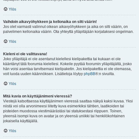
Ylös
Vaihdoin aikavyöhykkeen ja kellonaika on silti väärin!
Jos olet varmasti valinnut oikean aikavyöhykkeen ja aika on silti väärin, on
palvelimen kellonaika väärin. Ota yhteyttä ylläpitäjään korjataksesi ongelman.
Ylös
Kieleni ei ole valittavana!
Joko ylläpitäjä ei ole asentanut kielellesi kielipakettia tai kukaan ei ole
kääntänyt tätä foorumia kielellesi. Kokeile pyytää foorumin ylläpitäjältä, josko
hän voisi asentaa tarvitsemasi kielipaketin. Jos kielipakettia ei ole olemassa,
voit luoda uuden käännöksen. Lisätietoja löytyy
phpBB
®:n sivuilta.
Ylös
Mitä kuvia on käyttäjänimeni vieressä?
Viestejä katsottaessa käyttäjänimen vieressä saattaa näkyä kaksi kuvaa. Yksi
niistä voi olla arvonimeesi liitetty kuva esimerkiksi tähtien, laatikoiden tai
pisteiden muodossa viestimäärästäsi tai statuksestasi riippuen. Toinen,
yleensä isompi kuva on avatar ja on yleensä uniikki tai henkilökohtainen
jokaisella käyttäjällä.
Ylös