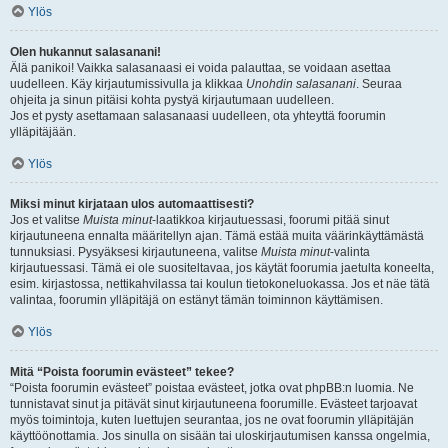
Ylös
Olen hukannut salasanani!
Älä panikoi! Vaikka salasanaasi ei voida palauttaa, se voidaan asettaa
uudelleen. Käy kirjautumissivulla ja klikkaa
Unohdin salasanani
. Seuraa
ohjeita ja sinun pitäisi kohta pystyä kirjautumaan uudelleen.
Jos et pysty asettamaan salasanaasi uudelleen, ota yhteyttä foorumin
ylläpitäjään.
Ylös
Miksi minut kirjataan ulos automaattisesti?
Jos et valitse
Muista minut
-laatikkoa kirjautuessasi, foorumi pitää sinut
kirjautuneena ennalta määritellyn ajan. Tämä estää muita väärinkäyttämästä
tunnuksiasi. Pysyäksesi kirjautuneena, valitse
Muista minut
-valinta
kirjautuessasi. Tämä ei ole suositeltavaa, jos käytät foorumia jaetulta koneelta,
esim. kirjastossa, nettikahvilassa tai koulun tietokoneluokassa. Jos et näe tätä
valintaa, foorumin ylläpitäjä on estänyt tämän toiminnon käyttämisen.
Ylös
Mitä “Poista foorumin evästeet” tekee?
“Poista foorumin evästeet” poistaa evästeet, jotka ovat phpBB:n luomia. Ne
tunnistavat sinut ja pitävät sinut kirjautuneena foorumille. Evästeet tarjoavat
myös toimintoja, kuten luettujen seurantaa, jos ne ovat foorumin ylläpitäjän
käyttöönottamia. Jos sinulla on sisään tai uloskirjautumisen kanssa ongelmia,