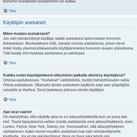
foorumin evästeiden poistaminen voi auttaa.
Ylös
Käyttäjän asetukset
Miten muutan asetuksiani?
Jos olet rekisteröitynyt käyttäjä, kaikki asetuksesi tallennetaan foorumin
tietokantaan. Muokataksesi niitä, vieraile omissa asetuksissa, johon vievä
linkki löytyy yleensä klikkaamalla käyttäjänimeäsi foorumin sivujen ylälaidassa.
Tätä kautta voit muokata asetuksiasi ja valintojasi.
Ylös
Kuinka estän käyttäjänimeni näkymisen paikalla olevissa käyttäjissä?
Omissa asetuksissasi, “Asetukset”-välilehdellä, löydät mahdollisuuden valita
Piilota paikallaolo
. Ottamalla tämän asetuksen käyttöön näyt vain ylläpitäjille,
valvojille ja itsellesi. Sinut lasketaan piilossa oleviin käyttäjiin.
Ylös
Ajat ovat väärin!
On mahdollista, että näytetty aika on eri aikavyöhykkeeltä kuin se jossa itse
olet. Tässä tapauksessa valitse omista asetuksista oma aikavyöhykkeesi, esim.
Lontoo, Pariisi, New York, Sidney, jne. Huomaathan, että aikavyöhykkeen
vaihtaminen, kuten monet muutkin asetukset ovat vain rekisteröityneille
käyttäjille. Jos et ole rekisteröitynyt, tämä on hyvä aika tehdä niin.