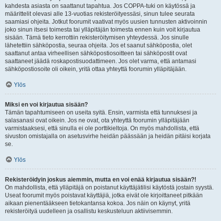
kahdesta asiasta on saattanut tapahtua. Jos COPPA-tuki on käytössä ja
määrittelit olevasi alle 13-vuotias rekisteröityessäsi, sinun tulee seurata
saamiasi ohjeita. Jotkut foorumit vaativat myös uusien tunnusten aktivoinnin
joko sinun itsesi toimesta tai ylläpitäjän toimesta ennen kuin voit kirjautua
sisään. Tämä tieto kerrottiin rekisteröitymisen yhteydessä. Jos sinulle
lähetettiin sähköpostia, seuraa ohjeita. Jos et saanut sähköpostia, olet
saattanut antaa virheellisen sähköpostiosoitteen tai sähköpostit ovat
saattaneet jäädä roskapostisuodattimeen. Jos olet varma, että antamasi
sähköpostiosoite oli oikein, yritä ottaa yhteyttä foorumin ylläpitäjään.
Ylös
Miksi en voi kirjautua sisään?
Tämän tapahtumiseen on useita syitä. Ensin, varmista että tunnuksesi ja
salasanasi ovat oikein. Jos ne ovat, ota yhteyttä foorumin ylläpitäjään
varmistaaksesi, että sinulla ei ole porttikieltoja. On myös mahdollista, että
sivuston omistajalla on asetusvirhe heidän päässään ja heidän pitäisi korjata
se.
Ylös
Rekisteröidyin joskus aiemmin, mutta en voi enää kirjautua sisään?!
On mahdollista, että ylläpitäjä on poistanut käyttäjätilisi käytöstä jostain syystä.
Useat foorumit myös poistavat käyttäjiä, jotka eivät ole kirjoittaneet pitkään
aikaan pienentääkseen tietokantansa kokoa. Jos näin on käynyt, yritä
rekisteröityä uudelleen ja osallistu keskusteluun aktiivisemmin.