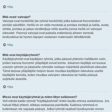
Ylös
Mitä ovatr valvojat?
Valvojat ovat henkilöitä (tai ryhmä henkilöitä) jotka katsovat foorumeiden
perään päivittäin. Heillä on on valta muokata ja poistaa viestejä ja lukita, avata,
siirtää, poistaa ja jakaa viestiketjuja niillä alueilla joissa heillä on valvojan
oikeudet. Yleensä valvojat ovat paikalla estämässä aiheen vierestä
keskustelua tai hyvien tapojen vastaisen materiaalin lähettämistä.
Ylös
Mitä ovat käyttäjäryhmät?
Käyttäjäryhmät ovat käyttäjien ryhmiä, jotka jakavat yhteisön hallittaviin osiin,
joiden kanssa foorumin ylläpitäjät voivat toimia. Jokainen käyttäjä voi kuulua
useisiin ryhmiin ja jokaiselle ryhmälle voidaan määritellä yksilölliset oikeudet.
Tämä tarjoaa ylläpitäjille helpon tavan muuttaa käyttäjien oikeuksia useille
käyttäjille kerralla, kuten muuttaa valvojien oikeuksia tai hallita pääsyä
suljetulle alueelle.
Ylös
Missä ovat käyttäjäryhmät ja miten liityn sellaiseen?
Voit nähdä kaikki ryhmät “Käyttäjäryhmät”-linkin kautta omissa asetuksissa. Jos
haluat liittyä yhteen, klikkaa vastaavaa painiketta. Kaikissa ryhmissä ei
kuitenkaan ole vapaata pääsyä. Jotkut ryhmät vaativat hyväksynnän ennen