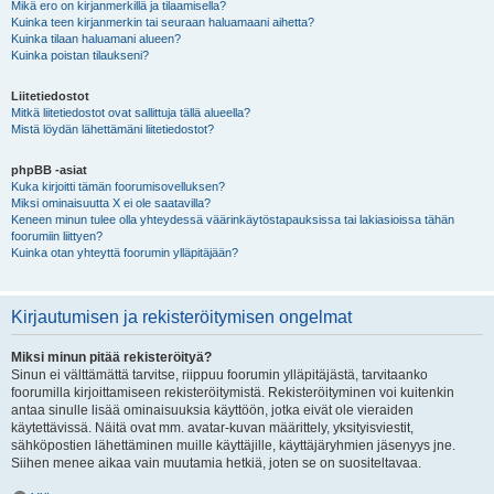
Mikä ero on kirjanmerkillä ja tilaamisella?
Kuinka teen kirjanmerkin tai seuraan haluamaani aihetta?
Kuinka tilaan haluamani alueen?
Kuinka poistan tilaukseni?
Liitetiedostot
Mitkä liitetiedostot ovat sallittuja tällä alueella?
Mistä löydän lähettämäni liitetiedostot?
phpBB -asiat
Kuka kirjoitti tämän foorumisovelluksen?
Miksi ominaisuutta X ei ole saatavilla?
Keneen minun tulee olla yhteydessä väärinkäytöstapauksissa tai lakiasioissa tähän
foorumiin liittyen?
Kuinka otan yhteyttä foorumin ylläpitäjään?
Kirjautumisen ja rekisteröitymisen ongelmat
Miksi minun pitää rekisteröityä?
Sinun ei välttämättä tarvitse, riippuu foorumin ylläpitäjästä, tarvitaanko
foorumilla kirjoittamiseen rekisteröitymistä. Rekisteröityminen voi kuitenkin
antaa sinulle lisää ominaisuuksia käyttöön, jotka eivät ole vieraiden
käytettävissä. Näitä ovat mm. avatar-kuvan määrittely, yksityisviestit,
sähköpostien lähettäminen muille käyttäjille, käyttäjäryhmien jäsenyys jne.
Siihen menee aikaa vain muutamia hetkiä, joten se on suositeltavaa.