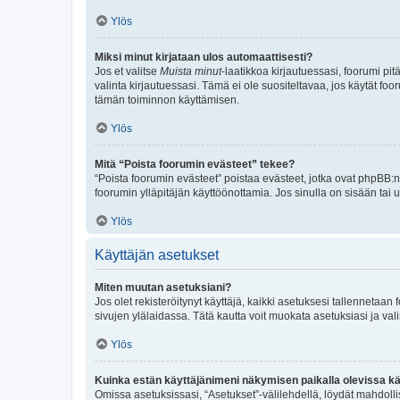
Ylös
Miksi minut kirjataan ulos automaattisesti?
Jos et valitse
Muista minut
-laatikkoa kirjautuessasi, foorumi pi
valinta kirjautuessasi. Tämä ei ole suositeltavaa, jos käytät foo
tämän toiminnon käyttämisen.
Ylös
Mitä “Poista foorumin evästeet” tekee?
“Poista foorumin evästeet” poistaa evästeet, jotka ovat phpBB:n 
foorumin ylläpitäjän käyttöönottamia. Jos sinulla on sisään ta
Ylös
Käyttäjän asetukset
Miten muutan asetuksiani?
Jos olet rekisteröitynyt käyttäjä, kaikki asetuksesi tallennetaa
sivujen ylälaidassa. Tätä kautta voit muokata asetuksiasi ja vali
Ylös
Kuinka estän käyttäjänimeni näkymisen paikalla olevissa kä
Omissa asetuksissasi, “Asetukset”-välilehdellä, löydät mahdoll