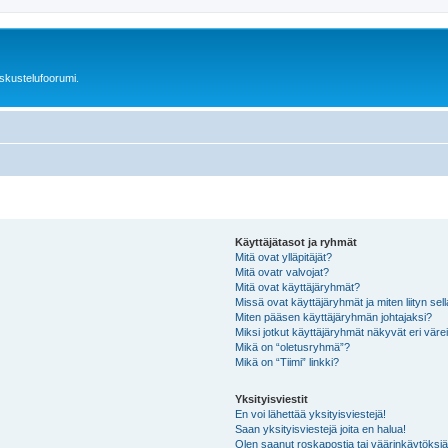
skustelufoorumi.
Käyttäjätasot ja ryhmät
Mitä ovat ylläpitäjät?
Mitä ovatr valvojat?
Mitä ovat käyttäjäryhmät?
Missä ovat käyttäjäryhmät ja miten liityn sel
Miten pääsen käyttäjäryhmän johtajaksi?
Miksi jotkut käyttäjäryhmät näkyvät eri värei
Mikä on “oletusryhmä”?
Mikä on “Tiimi” linkki?
Yksityisviestit
En voi lähettää yksityisviestejä!
Saan yksityisviestejä joita en halua!
Olen saanut roskapostia tai väärinkäytöksiä s