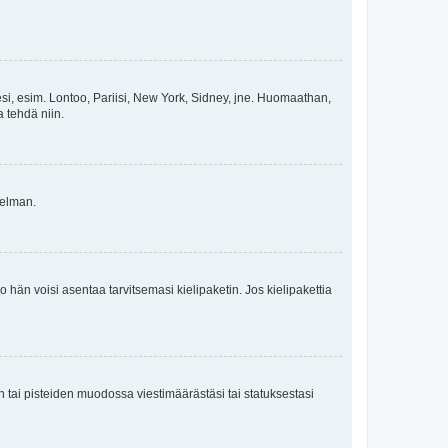
esi, esim. Lontoo, Pariisi, New York, Sidney, jne. Huomaathan,
a tehdä niin.
gelman.
ko hän voisi asentaa tarvitsemasi kielipaketin. Jos kielipakettia
en tai pisteiden muodossa viestimäärästäsi tai statuksestasi