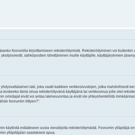
vitaanko foorumilla kirjoittamiseen rekisteröitymistä. Rekisteröityminen voi kuitenkin
 yksityisviestit, sähköpostien lähettäminen muille käyttäjille, käyttäjäryhmien jäs
hdysvaltalainen laki, joka vaatii kaikkien verkkosivustojen, jotka mahdollisesti kerää
a koskeeko tämä sinua rekisteröityvänä käyttäjänä tai verkkosivua jolle olet rekis
 omistajat eivät voi antaa lakineuvontaa ja eivät ole yhteyshenkilöitä minkäänla
ähän foorumiin liittyen?”.
nin käytöstä estääkseen uusia vierailijoita rekisteröitymästä. Foorumin ylläpitäjä on v
umin ylläpitäjään saadaksesi apua.