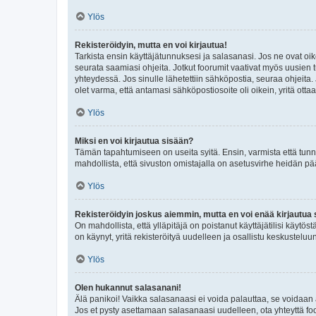
Ylös
Rekisteröidyin, mutta en voi kirjautua!
Tarkista ensin käyttäjätunnuksesi ja salasanasi. Jos ne ovat oik
seurata saamiasi ohjeita. Jotkut foorumit vaativat myös uusien tu
yhteydessä. Jos sinulle lähetettiin sähköpostia, seuraa ohjeita
olet varma, että antamasi sähköpostiosoite oli oikein, yritä ottaa
Ylös
Miksi en voi kirjautua sisään?
Tämän tapahtumiseen on useita syitä. Ensin, varmista että tunnuk
mahdollista, että sivuston omistajalla on asetusvirhe heidän pää
Ylös
Rekisteröidyin joskus aiemmin, mutta en voi enää kirjautua 
On mahdollista, että ylläpitäjä on poistanut käyttäjätilisi käytö
on käynyt, yritä rekisteröityä uudelleen ja osallistu keskusteluu
Ylös
Olen hukannut salasanani!
Älä panikoi! Vaikka salasanaasi ei voida palauttaa, se voidaan 
Jos et pysty asettamaan salasanaasi uudelleen, ota yhteyttä foo