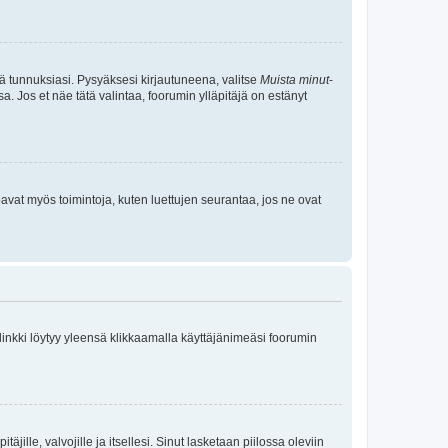
tä tunnuksiasi. Pysyäksesi kirjautuneena, valitse
Muista minut
-
sa. Jos et näe tätä valintaa, foorumin ylläpitäjä on estänyt
oavat myös toimintoja, kuten luettujen seurantaa, jos ne ovat
 linkki löytyy yleensä klikkaamalla käyttäjänimeäsi foorumin
äjille, valvojille ja itsellesi. Sinut lasketaan piilossa oleviin