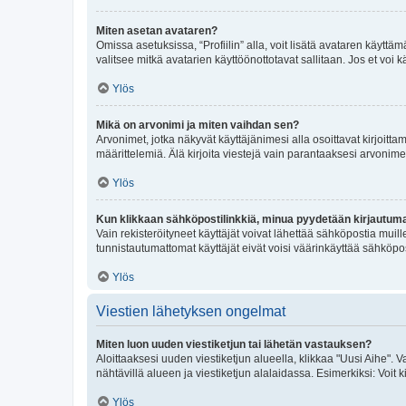
Miten asetan avataren?
Omissa asetuksissa, “Profiilin” alla, voit lisätä avataren käyttä
valitsee mitkä avatarien käyttöönottotavat sallitaan. Jos et voi k
Ylös
Mikä on arvonimi ja miten vaihdan sen?
Arvonimet, jotka näkyvät käyttäjänimesi alla osoittavat kirjoittam
määrittelemiä. Älä kirjoita viestejä vain parantaaksesi arvonimeäs
Ylös
Kun klikkaan sähköpostilinkkiä, minua pyydetään kirjautum
Vain rekisteröityneet käyttäjät voivat lähettää sähköpostia muil
tunnistautumattomat käyttäjät eivät voisi väärinkäyttää sähköpo
Ylös
Viestien lähetyksen ongelmat
Miten luon uuden viestiketjun tai lähetän vastauksen?
Aloittaaksesi uuden viestiketjun alueella, klikkaa "Uusi Aihe". Va
nähtävillä alueen ja viestiketjun alalaidassa. Esimerkiksi: Voit kir
Ylös