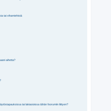
sta tai vihamiehistä
aani aihetta?
a?
töstapauksissa tai lakiasioissa tähän foorumiin liittyen?