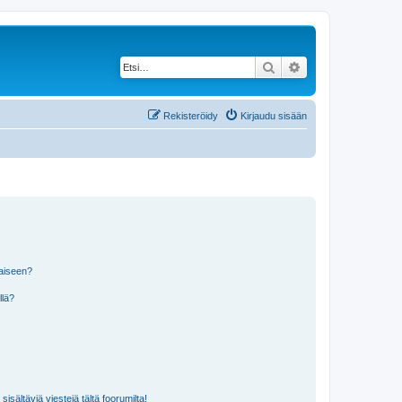
Etsi
Tarkennettu haku
Rekisteröidy
Kirjaudu sisään
laiseen?
llä?
isältäviä viestejä tältä foorumilta!