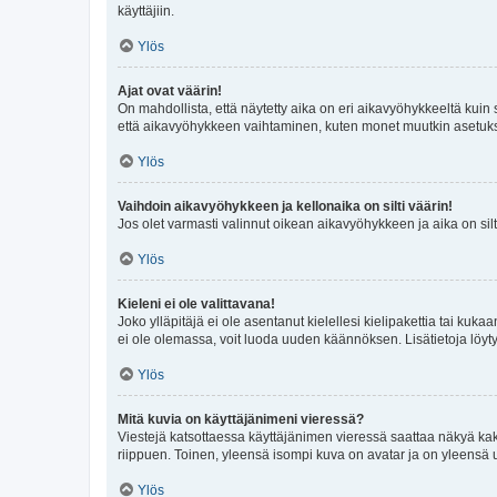
käyttäjiin.
Ylös
Ajat ovat väärin!
On mahdollista, että näytetty aika on eri aikavyöhykkeeltä kuin
että aikavyöhykkeen vaihtaminen, kuten monet muutkin asetukset o
Ylös
Vaihdoin aikavyöhykkeen ja kellonaika on silti väärin!
Jos olet varmasti valinnut oikean aikavyöhykkeen ja aika on silt
Ylös
Kieleni ei ole valittavana!
Joko ylläpitäjä ei ole asentanut kielellesi kielipakettia tai kuka
ei ole olemassa, voit luoda uuden käännöksen. Lisätietoja löyt
Ylös
Mitä kuvia on käyttäjänimeni vieressä?
Viestejä katsottaessa käyttäjänimen vieressä saattaa näkyä kaksi
riippuen. Toinen, yleensä isompi kuva on avatar ja on yleensä un
Ylös