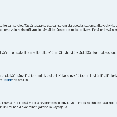
 se jossa itse olet. Tässä tapauksessa valitse omista asetuksista oma aikavyöhykke
vat vain rekisteröityneille käyttäjille. Jos et ole rekisteröitynyt, tämä on hyvä aik
i väärin, on palvelimen kellonaika väärin. Ota yhteyttä ylläpitäjään korjataksesi on
an ei ole kääntänyt tätä foorumia kielellesi. Kokeile pyytää foorumin ylläpitäjältä, jos
yy
phpBB
®:n sivuilta.
 kuvaa. Yksi niistä voi olla arvonimeesi liitetty kuva esimerkiksi tähtien, laatikoid
iikki tai henkilökohtainen jokaisella käyttäjällä.