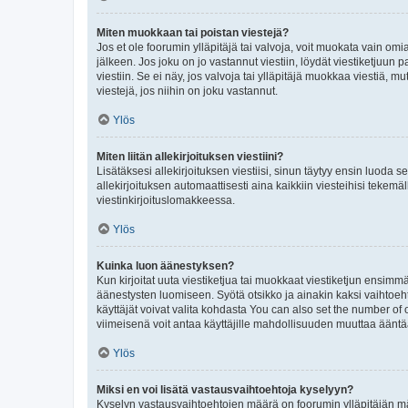
Miten muokkaan tai poistan viestejä?
Jos et ole foorumin ylläpitäjä tai valvoja, voit muokata vain om
jälkeen. Jos joku on jo vastannut viestiin, löydät viestiketjuu
viestiin. Se ei näy, jos valvoja tai ylläpitäjä muokkaa viestiä,
viestejä, jos niihin on joku vastannut.
Ylös
Miten liitän allekirjoituksen viestiini?
Lisätäksesi allekirjoituksen viestiisi, sinun täytyy ensin luoda s
allekirjoituksen automaattisesti aina kaikkiin viesteihisi tekemäl
viestinkirjoituslomakkeessa.
Ylös
Kuinka luon äänestyksen?
Kun kirjoitat uuta viestiketjua tai muokkaat viestiketjun ensimmäi
äänestysten luomiseen. Syötä otsikko ja ainakin kaksi vaihtoehto
käyttäjät voivat valita kohdasta You can also set the number of
viimeisenä voit antaa käyttäjille mahdollisuuden muuttaa ääntä
Ylös
Miksi en voi lisätä vastausvaihtoehtoja kyselyyn?
Kyselyn vastausvaihtoehtojen määrä on foorumin ylläpitäjän määr