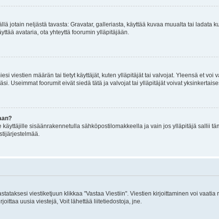
mällä jotain neljästä tavasta: Gravatar, galleriasta, käyttää kuvaa muualta tai ladata
äyttää avataria, ota yhteyttä foorumin ylläpitäjään.
iesi viestien määrän tai tietyt käyttäjät, kuten ylläpitäjät tai valvojat. Yleensä et vo
i. Useimmat foorumit eivät siedä tätä ja valvojat tai ylläpitäjät voivat yksinkertaise
aan?
le käyttäjille sisäänrakennetulla sähköpostilomakkeella ja vain jos ylläpitäjä sallii
stijärjestelmää.
stataksesi viestiketjuun klikkaa "Vastaa Viestiin". Viestien kirjoittaminen voi vaatia
joittaa uusia viestejä, Voit lähettää liitetiedostoja, jne.