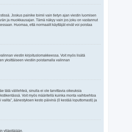
tissä. Joskus painike toimii vain tietyn ajan viestin luomisen
umäärän ja muokkausajan. Tämä näkyy vain jos joku on vastannut
tessaan. Huomaa, että normaalit käyttäjät eivät voi poistaa
valinnan viestin kirjoituslomakkeessa. Voit myös lisätä
isen yksittäiseen viestiin poistamalla valinnan
 tätä välilehteä, sinulla ei ole tarvittavia oikeuksia
 tekstikentässä. Voit myös määritellä kuinka monta vaihtoehtoa
 valita”, äänestyksen kesto päivinä (0 kestää loputtomasti) ja
n ylläpitäjään.