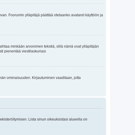
 kuvan. Foorumin ylläpitäjä päättää otetaanko avataret käyttöön ja
i vaihtaa minkään arvonimen tekstiä, sillä nämä ovat ylläpitäjän
sti pienentää viestilaskuriasi.
 tämän ominaisuuden. Kirjautuminen vaaditaan, jotta
 rekisteröitymisen. Lista sinun oikeuksistasi alueella on