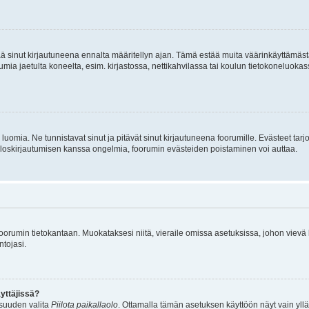
tää sinut kirjautuneena ennalta määritellyn ajan. Tämä estää muita väärinkäyttämäs
rumia jaetulta koneelta, esim. kirjastossa, nettikahvilassa tai koulun tietokoneluokas
luomia. Ne tunnistavat sinut ja pitävät sinut kirjautuneena foorumille. Evästeet tarj
i uloskirjautumisen kanssa ongelmia, foorumin evästeiden poistaminen voi auttaa.
n foorumin tietokantaan. Muokataksesi niitä, vieraile omissa asetuksissa, johon vievä
ntojasi.
yttäjissä?
isuuden valita
Piilota paikallaolo
. Ottamalla tämän asetuksen käyttöön näyt vain ylläpit