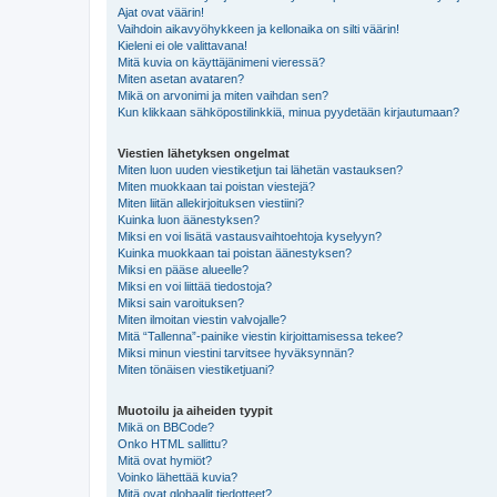
Ajat ovat väärin!
Vaihdoin aikavyöhykkeen ja kellonaika on silti väärin!
Kieleni ei ole valittavana!
Mitä kuvia on käyttäjänimeni vieressä?
Miten asetan avataren?
Mikä on arvonimi ja miten vaihdan sen?
Kun klikkaan sähköpostilinkkiä, minua pyydetään kirjautumaan?
Viestien lähetyksen ongelmat
Miten luon uuden viestiketjun tai lähetän vastauksen?
Miten muokkaan tai poistan viestejä?
Miten liitän allekirjoituksen viestiini?
Kuinka luon äänestyksen?
Miksi en voi lisätä vastausvaihtoehtoja kyselyyn?
Kuinka muokkaan tai poistan äänestyksen?
Miksi en pääse alueelle?
Miksi en voi liittää tiedostoja?
Miksi sain varoituksen?
Miten ilmoitan viestin valvojalle?
Mitä “Tallenna”-painike viestin kirjoittamisessa tekee?
Miksi minun viestini tarvitsee hyväksynnän?
Miten tönäisen viestiketjuani?
Muotoilu ja aiheiden tyypit
Mikä on BBCode?
Onko HTML sallittu?
Mitä ovat hymiöt?
Voinko lähettää kuvia?
Mitä ovat globaalit tiedotteet?