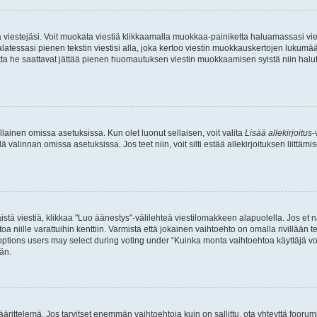
ia viestejäsi. Voit muokata viestiä klikkaamalla muokkaa-painiketta haluamassasi vies
n palatessasi pienen tekstin viestisi alla, joka kertoo viestin muokkauskertojen luk
 mutta he saattavat jättää pienen huomautuksen viestin muokkaamisen syistä niin halu
ellainen omissa asetuksissa. Kun olet luonut sellaisen, voit valita
Lisää allekirjoitus
-
lä valinnan omissa asetuksissa. Jos teet niin, voit silti estää allekirjoituksen liittäm
stä viestiä, klikkaa "Luo äänestys"-välilehteä viestilomakkeen alapuolella. Jos et näe
a niille varattuihin kenttiin. Varmista että jokainen vaihtoehto on omalla rivillään
 options users may select during voting under “Kuinka monta vaihtoehtoa käyttäjä voi
än.
ittelemä. Jos tarvitset enemmän vaihtoehtoja kuin on sallittu, ota yhteyttä foorumi