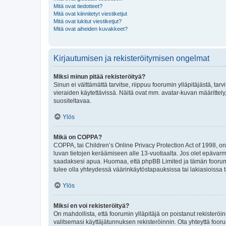
Mitä ovat tiedotteet?
Mitä ovat kiinnitetyt viestiketjut
Mitä ovat lukitut viestiketjut?
Mitä ovat aiheiden kuvakkeet?
Kirjautumisen ja rekisteröitymisen ongelmat
Miksi minun pitää rekisteröityä?
Sinun ei välttämättä tarvitse, riippuu foorumin ylläpitäjästä, tar
vieraiden käytettävissä. Näitä ovat mm. avatar-kuvan määrittely,
suositeltavaa.
Ylös
Mikä on COPPA?
COPPA, tai Children’s Online Privacy Protection Act of 1998, on y
luvan tietojen keräämiseen alle 13-vuotiaalta. Jos olet epävarm
saadaksesi apua. Huomaa, että phpBB Limited ja tämän foorumin
tulee olla yhteydessä väärinkäytöstapauksissa tai lakiasioissa t
Ylös
Miksi en voi rekisteröityä?
On mahdollista, että foorumin ylläpitäjä on poistanut rekisteröin
valitsemasi käyttäjätunnuksen rekisteröinnin. Ota yhteyttä foor