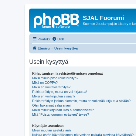
SJAL Foorumi
Suomen Jousiampujain Liitto ry:n ke
Pikalinkit
UKK
Etusivu
Usein kysyttyä
Usein kysyttyä
Kirjautumisen ja rekisteröitymisen ongelmat
Miksi minun pitää rekisteröityä?
Mikä on COPPA?
Miksi en voi rekisteröityä?
Rekisteröidyin, mutta en voi kirjautua!
Miksi en voi kirjautua sisään?
Rekisteröidyin joskus aiemmin, mutta en voi enää kirjautua sisään?!
Olen hukannut salasanani!
Miksi minut kirjataan ulos automaattisesti?
Mitä “Poista foorumin evästeet” tekee?
Käyttäjän asetukset
Miten muutan asetuksiani?
Kuinka estän käyttäjänimeni näkymisen paikalla olevissa käyttäjissä?