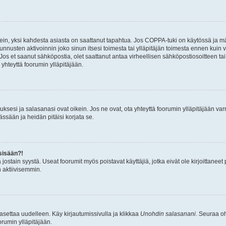
ein, yksi kahdesta asiasta on saattanut tapahtua. Jos COPPA-tuki on käytössä ja määri
nnusten aktivoinnin joko sinun itsesi toimesta tai ylläpitäjän toimesta ennen kuin vo
. Jos et saanut sähköpostia, olet saattanut antaa virheellisen sähköpostiosoitteen t
 yhteyttä foorumin ylläpitäjään.
sesi ja salasanasi ovat oikein. Jos ne ovat, ota yhteyttä foorumin ylläpitäjään varmi
ssään ja heidän pitäisi korjata se.
sisään?!
stä jostain syystä. Useat foorumit myös poistavat käyttäjiä, jotka eivät ole kirjoitta
n aktiivisemmin.
asettaa uudelleen. Käy kirjautumissivulla ja klikkaa
Unohdin salasanani
. Seuraa oh
rumin ylläpitäjään.