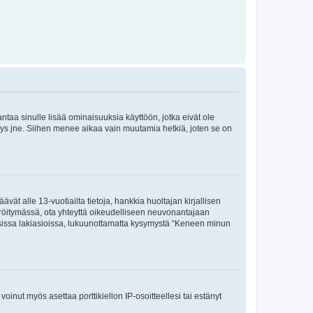
 antaa sinulle lisää ominaisuuksia käyttöön, jotka eivät ole
enyys jne. Siihen menee aikaa vain muutamia hetkiä, joten se on
vät alle 13-vuotiailta tietoja, hankkia huoltajan kirjallisen
teröitymässä, ota yhteyttä oikeudelliseen neuvonantajaan
isissa lakiasioissa, lukuunottamatta kysymystä “Keneen minun
oinut myös asettaa porttikiellon IP-osoitteellesi tai estänyt