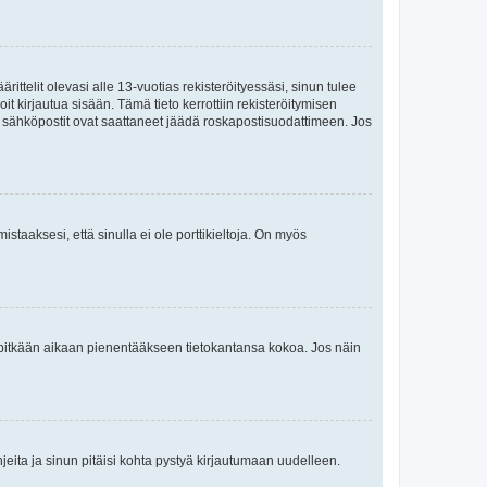
ttelit olevasi alle 13-vuotias rekisteröityessäsi, sinun tulee
it kirjautua sisään. Tämä tieto kerrottiin rekisteröitymisen
ai sähköpostit ovat saattaneet jäädä roskapostisuodattimeen. Jos
staaksesi, että sinulla ei ole porttikieltoja. On myös
neet pitkään aikaan pienentääkseen tietokantansa kokoa. Jos näin
jeita ja sinun pitäisi kohta pystyä kirjautumaan uudelleen.