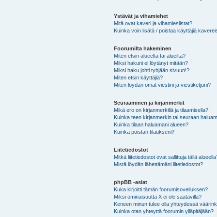
Ystävät ja vihamiehet
Mitä ovat kaveri ja vihamieslistat?
Kuinka voin lisätä / poistaa käyttäjiä kaverei
Foorumilta hakeminen
Miten etsin alueelta tai alueilta?
Miksi hakuni ei löytänyt mitään?
Miksi haku johti tyhjään sivuun!?
Miten etsin käyttäjiä?
Miten löydän omat viestini ja viestiketjuni?
Seuraaminen ja kirjanmerkit
Mikä ero on kirjanmerkillä ja tilaamisella?
Kuinka teen kirjanmerkin tai seuraan haluam
Kuinka tilaan haluamani alueen?
Kuinka poistan tilaukseni?
Liitetiedostot
Mitkä liitetiedostot ovat sallittuja tällä alueell
Mistä löydän lähettämäni liitetiedostot?
phpBB -asiat
Kuka kirjoitti tämän foorumisovelluksen?
Miksi ominaisuutta X ei ole saatavilla?
Keneen minun tulee olla yhteydessä väärinkäy
Kuinka otan yhteyttä foorumin ylläpitäjään?