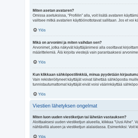
Miten asetan avataren?
Omissa asetuksissa, “Profiilin” alla, voit lisätä avataren käyttä
valitsee mitkä avatarien käyttöönottotavat sallitaan. Jos et voi k
Ylös
Mikä on arvonimi ja miten vaihdan sen?
Arvonimet, jotka näkyvät käyttäjänimesi alla osoittavat kirjoittam
määrittelemiä. Älä kirjoita viestejä vain parantaaksesi arvonimeäs
Ylös
Kun klikkaan sähköpostilinkkiä, minua pyydetään kirjautum
Vain rekisteröityneet käyttäjät voivat lähettää sähköpostia muil
tunnistautumattomat käyttäjät eivät voisi väärinkäyttää sähköpo
Ylös
Viestien lähetyksen ongelmat
Miten luon uuden viestiketjun tai lähetän vastauksen?
Aloittaaksesi uuden viestiketjun alueella, klikkaa "Uusi Aihe". Va
nähtävillä alueen ja viestiketjun alalaidassa. Esimerkiksi: Voit kir
Ylös