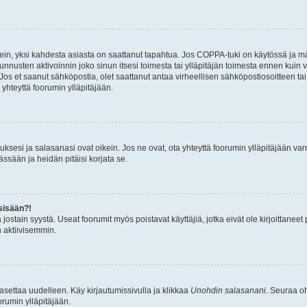
ein, yksi kahdesta asiasta on saattanut tapahtua. Jos COPPA-tuki on käytössä ja määri
nnusten aktivoinnin joko sinun itsesi toimesta tai ylläpitäjän toimesta ennen kuin vo
. Jos et saanut sähköpostia, olet saattanut antaa virheellisen sähköpostiosoitteen t
 yhteyttä foorumin ylläpitäjään.
sesi ja salasanasi ovat oikein. Jos ne ovat, ota yhteyttä foorumin ylläpitäjään varmi
ssään ja heidän pitäisi korjata se.
sisään?!
stä jostain syystä. Useat foorumit myös poistavat käyttäjiä, jotka eivät ole kirjoitta
n aktiivisemmin.
asettaa uudelleen. Käy kirjautumissivulla ja klikkaa
Unohdin salasanani
. Seuraa oh
rumin ylläpitäjään.