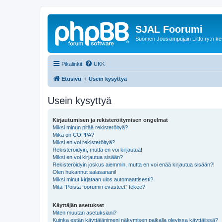
SJAL Foorumi
Suomen Jousiampujain Liitto ry:n ke
Pikalinkit
UKK
Etusivu
Usein kysyttyä
Usein kysyttyä
Kirjautumisen ja rekisteröitymisen ongelmat
Miksi minun pitää rekisteröityä?
Mikä on COPPA?
Miksi en voi rekisteröityä?
Rekisteröidyin, mutta en voi kirjautua!
Miksi en voi kirjautua sisään?
Rekisteröidyin joskus aiemmin, mutta en voi enää kirjautua sisään?!
Olen hukannut salasanani!
Miksi minut kirjataan ulos automaattisesti?
Mitä “Poista foorumin evästeet” tekee?
Käyttäjän asetukset
Miten muutan asetuksiani?
Kuinka estän käyttäjänimeni näkymisen paikalla olevissa käyttäjissä?