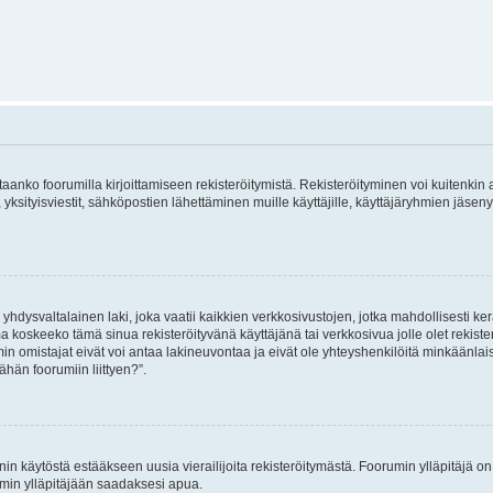
vitaanko foorumilla kirjoittamiseen rekisteröitymistä. Rekisteröityminen voi kuitenkin
 yksityisviestit, sähköpostien lähettäminen muille käyttäjille, käyttäjäryhmien jäs
hdysvaltalainen laki, joka vaatii kaikkien verkkosivustojen, jotka mahdollisesti kerää
a koskeeko tämä sinua rekisteröityvänä käyttäjänä tai verkkosivua jolle olet rekis
 omistajat eivät voi antaa lakineuvontaa ja eivät ole yhteyshenkilöitä minkäänla
ähän foorumiin liittyen?”.
nin käytöstä estääkseen uusia vierailijoita rekisteröitymästä. Foorumin ylläpitäjä on v
umin ylläpitäjään saadaksesi apua.