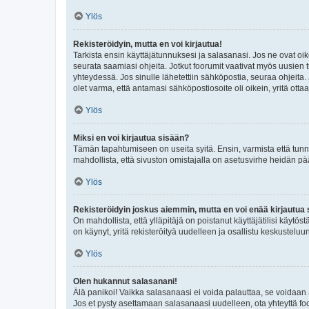
Ylös
Rekisteröidyin, mutta en voi kirjautua!
Tarkista ensin käyttäjätunnuksesi ja salasanasi. Jos ne ovat oik
seurata saamiasi ohjeita. Jotkut foorumit vaativat myös uusien tu
yhteydessä. Jos sinulle lähetettiin sähköpostia, seuraa ohjeita
olet varma, että antamasi sähköpostiosoite oli oikein, yritä ottaa
Ylös
Miksi en voi kirjautua sisään?
Tämän tapahtumiseen on useita syitä. Ensin, varmista että tunnuk
mahdollista, että sivuston omistajalla on asetusvirhe heidän pää
Ylös
Rekisteröidyin joskus aiemmin, mutta en voi enää kirjautua 
On mahdollista, että ylläpitäjä on poistanut käyttäjätilisi käytö
on käynyt, yritä rekisteröityä uudelleen ja osallistu keskusteluu
Ylös
Olen hukannut salasanani!
Älä panikoi! Vaikka salasanaasi ei voida palauttaa, se voidaan 
Jos et pysty asettamaan salasanaasi uudelleen, ota yhteyttä foo