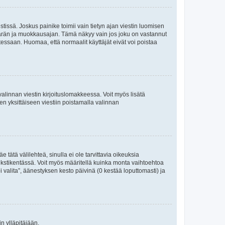
tissä. Joskus painike toimii vain tietyn ajan viestin luomisen
umäärän ja muokkausajan. Tämä näkyy vain jos joku on vastannut
tessaan. Huomaa, että normaalit käyttäjät eivät voi poistaa
valinnan viestin kirjoituslomakkeessa. Voit myös lisätä
isen yksittäiseen viestiin poistamalla valinnan
 tätä välilehteä, sinulla ei ole tarvittavia oikeuksia
 tekstikentässä. Voit myös määritellä kuinka monta vaihtoehtoa
 valita”, äänestyksen kesto päivinä (0 kestää loputtomasti) ja
n ylläpitäjään.