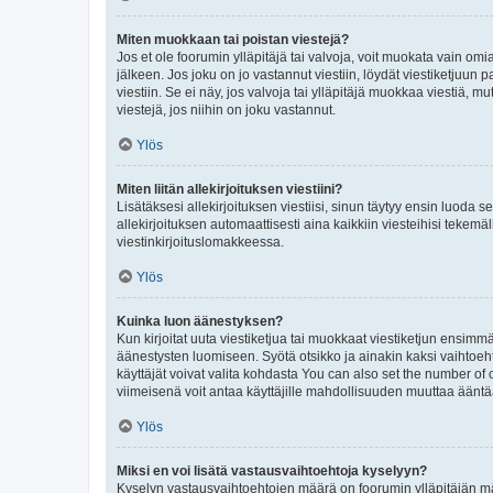
Miten muokkaan tai poistan viestejä?
Jos et ole foorumin ylläpitäjä tai valvoja, voit muokata vain om
jälkeen. Jos joku on jo vastannut viestiin, löydät viestiketjuu
viestiin. Se ei näy, jos valvoja tai ylläpitäjä muokkaa viestiä,
viestejä, jos niihin on joku vastannut.
Ylös
Miten liitän allekirjoituksen viestiini?
Lisätäksesi allekirjoituksen viestiisi, sinun täytyy ensin luoda s
allekirjoituksen automaattisesti aina kaikkiin viesteihisi tekemäl
viestinkirjoituslomakkeessa.
Ylös
Kuinka luon äänestyksen?
Kun kirjoitat uuta viestiketjua tai muokkaat viestiketjun ensimmäi
äänestysten luomiseen. Syötä otsikko ja ainakin kaksi vaihtoehto
käyttäjät voivat valita kohdasta You can also set the number of
viimeisenä voit antaa käyttäjille mahdollisuuden muuttaa ääntä
Ylös
Miksi en voi lisätä vastausvaihtoehtoja kyselyyn?
Kyselyn vastausvaihtoehtojen määrä on foorumin ylläpitäjän määr