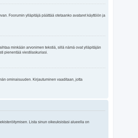
 kuvan. Foorumin ylläpitäjä päättää otetaanko avataret käyttöön ja
i vaihtaa minkään arvonimen tekstiä, sillä nämä ovat ylläpitäjän
sti pienentää viestilaskuriasi.
 tämän ominaisuuden. Kirjautuminen vaaditaan, jotta
 rekisteröitymisen. Lista sinun oikeuksistasi alueella on