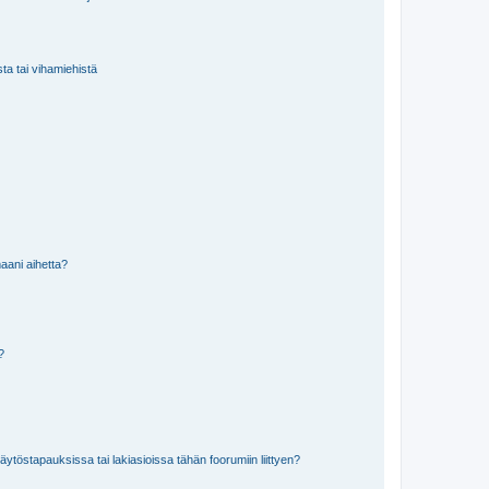
sta tai vihamiehistä
aani aihetta?
a?
töstapauksissa tai lakiasioissa tähän foorumiin liittyen?