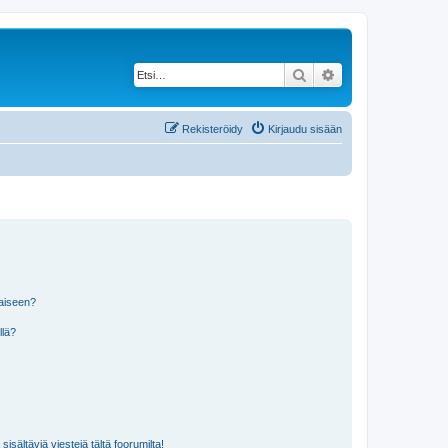
Etsi
Tarkennettu haku
Rekisteröidy
Kirjaudu sisään
laiseen?
llä?
isältäviä viestejä tältä foorumilta!