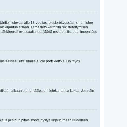
ttelit olevasi alle 13-vuotias rekisteröityessäsi, sinun tulee
it kirjautua sisään. Tämä tieto kerrottiin rekisteröitymisen
ai sähköpostit ovat saattaneet jäädä roskapostisuodattimeen. Jos
staaksesi, että sinulla ei ole porttikieltoja. On myös
neet pitkään aikaan pienentääkseen tietokantansa kokoa. Jos näin
jeita ja sinun pitäisi kohta pystyä kirjautumaan uudelleen.