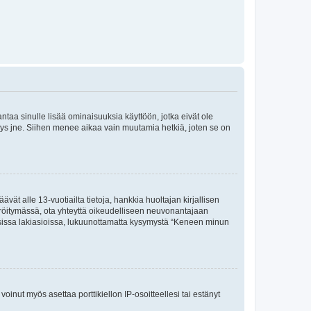
 antaa sinulle lisää ominaisuuksia käyttöön, jotka eivät ole
enyys jne. Siihen menee aikaa vain muutamia hetkiä, joten se on
vät alle 13-vuotiailta tietoja, hankkia huoltajan kirjallisen
teröitymässä, ota yhteyttä oikeudelliseen neuvonantajaan
isissa lakiasioissa, lukuunottamatta kysymystä “Keneen minun
oinut myös asettaa porttikiellon IP-osoitteellesi tai estänyt