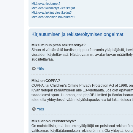
Mitä ovat tiedotteet?
Mitä ovat kiinnitetyt viestiketjut
Mitä ovat lukitut viestiketjut?
Mitä ovat aiheiden kuvakkeet?
Kirjautumisen ja rekisteröitymisen ongelmat
Miksi minun pitää rekisteröityä?
Sinun ei välttämättä tarvitse, riippuu foorumin ylläpitäjästä, tar
vieraiden käytettävissä. Näitä ovat mm. avatar-kuvan määrittely,
suositeltavaa.
Ylös
Mikä on COPPA?
COPPA, tai Children’s Online Privacy Protection Act of 1998, on y
luvan tietojen keräämiseen alle 13-vuotiaalta. Jos olet epävarm
saadaksesi apua. Huomaa, että phpBB Limited ja tämän foorumin
tulee olla yhteydessä väärinkäytöstapauksissa tai lakiasioissa t
Ylös
Miksi en voi rekisteröityä?
On mahdollista, että foorumin ylläpitäjä on poistanut rekisteröin
valitsemasi käyttäjätunnuksen rekisteröinnin. Ota yhteyttä foor