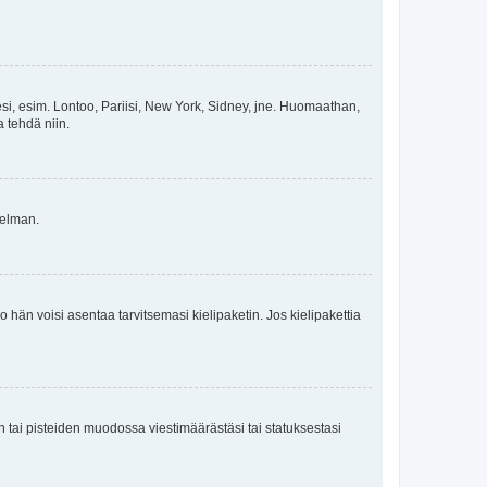
esi, esim. Lontoo, Pariisi, New York, Sidney, jne. Huomaathan,
a tehdä niin.
gelman.
ko hän voisi asentaa tarvitsemasi kielipaketin. Jos kielipakettia
en tai pisteiden muodossa viestimäärästäsi tai statuksestasi