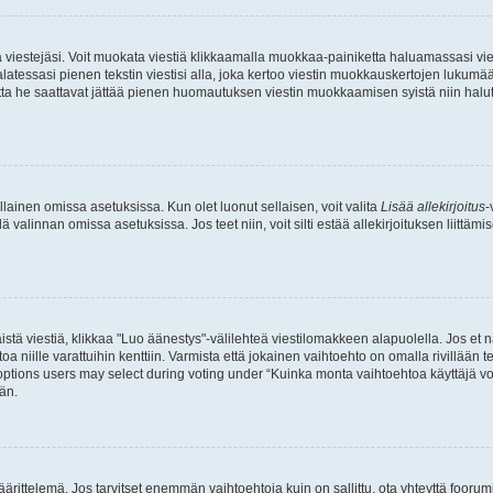
ia viestejäsi. Voit muokata viestiä klikkaamalla muokkaa-painiketta haluamassasi vies
n palatessasi pienen tekstin viestisi alla, joka kertoo viestin muokkauskertojen luk
 mutta he saattavat jättää pienen huomautuksen viestin muokkaamisen syistä niin halu
ellainen omissa asetuksissa. Kun olet luonut sellaisen, voit valita
Lisää allekirjoitus
-
lä valinnan omissa asetuksissa. Jos teet niin, voit silti estää allekirjoituksen liittäm
stä viestiä, klikkaa "Luo äänestys"-välilehteä viestilomakkeen alapuolella. Jos et näe
a niille varattuihin kenttiin. Varmista että jokainen vaihtoehto on omalla rivillään
 options users may select during voting under “Kuinka monta vaihtoehtoa käyttäjä voi
än.
ittelemä. Jos tarvitset enemmän vaihtoehtoja kuin on sallittu, ota yhteyttä foorumi