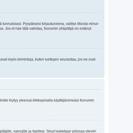
tä tunnuksiasi. Pysyäksesi kirjautuneena, valitse
Muista minut
-
sa. Jos et näe tätä valintaa, foorumin ylläpitäjä on estänyt
oavat myös toimintoja, kuten luettujen seurantaa, jos ne ovat
 linkki löytyy yleensä klikkaamalla käyttäjänimeäsi foorumin
äjille, valvojille ja itsellesi. Sinut lasketaan piilossa oleviin