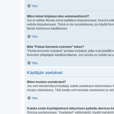
Ylös
Miksi minut kirjataan ulos automaattisesti?
Jos et valitse
Muista minut
-laatikkoa kirjautuessasi, foorumi pi
valinta kirjautuessasi. Tämä ei ole suositeltavaa, jos käytät foo
tämän toiminnon käyttämisen.
Ylös
Mitä “Poista foorumin evästeet” tekee?
“Poista foorumin evästeet” poistaa evästeet, jotka ovat phpBB:n 
foorumin ylläpitäjän käyttöönottamia. Jos sinulla on sisään ta
Ylös
Käyttäjän asetukset
Miten muutan asetuksiani?
Jos olet rekisteröitynyt käyttäjä, kaikki asetuksesi tallennetaa
sivujen ylälaidassa. Tätä kautta voit muokata asetuksiasi ja vali
Ylös
Kuinka estän käyttäjänimeni näkymisen paikalla olevissa kä
Omissa asetuksissasi, “Asetukset”-välilehdellä, löydät mahdoll