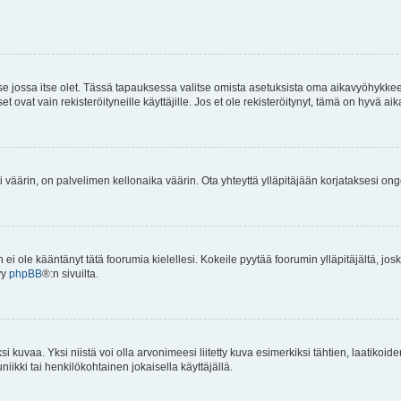
 se jossa itse olet. Tässä tapauksessa valitse omista asetuksista oma aikavyöhykke
vat vain rekisteröityneille käyttäjille. Jos et ole rekisteröitynyt, tämä on hyvä aik
i väärin, on palvelimen kellonaika väärin. Ota yhteyttä ylläpitäjään korjataksesi on
an ei ole kääntänyt tätä foorumia kielellesi. Kokeile pyytää foorumin ylläpitäjältä, jos
yy
phpBB
®:n sivuilta.
 kuvaa. Yksi niistä voi olla arvonimeesi liitetty kuva esimerkiksi tähtien, laatikoid
iikki tai henkilökohtainen jokaisella käyttäjällä.