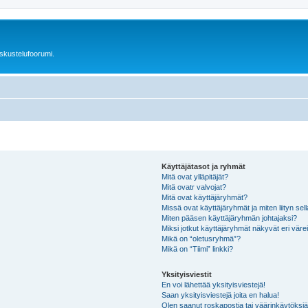
skustelufoorumi.
Käyttäjätasot ja ryhmät
Mitä ovat ylläpitäjät?
Mitä ovatr valvojat?
Mitä ovat käyttäjäryhmät?
Missä ovat käyttäjäryhmät ja miten liityn sel
Miten pääsen käyttäjäryhmän johtajaksi?
Miksi jotkut käyttäjäryhmät näkyvät eri värei
Mikä on “oletusryhmä”?
Mikä on “Tiimi” linkki?
Yksityisviestit
En voi lähettää yksityisviestejä!
Saan yksityisviestejä joita en halua!
Olen saanut roskapostia tai väärinkäytöksiä s