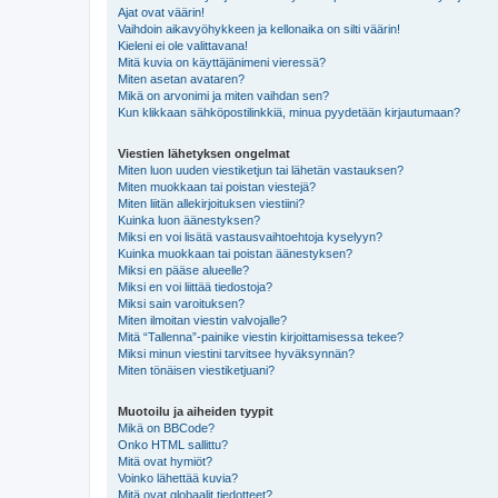
Ajat ovat väärin!
Vaihdoin aikavyöhykkeen ja kellonaika on silti väärin!
Kieleni ei ole valittavana!
Mitä kuvia on käyttäjänimeni vieressä?
Miten asetan avataren?
Mikä on arvonimi ja miten vaihdan sen?
Kun klikkaan sähköpostilinkkiä, minua pyydetään kirjautumaan?
Viestien lähetyksen ongelmat
Miten luon uuden viestiketjun tai lähetän vastauksen?
Miten muokkaan tai poistan viestejä?
Miten liitän allekirjoituksen viestiini?
Kuinka luon äänestyksen?
Miksi en voi lisätä vastausvaihtoehtoja kyselyyn?
Kuinka muokkaan tai poistan äänestyksen?
Miksi en pääse alueelle?
Miksi en voi liittää tiedostoja?
Miksi sain varoituksen?
Miten ilmoitan viestin valvojalle?
Mitä “Tallenna”-painike viestin kirjoittamisessa tekee?
Miksi minun viestini tarvitsee hyväksynnän?
Miten tönäisen viestiketjuani?
Muotoilu ja aiheiden tyypit
Mikä on BBCode?
Onko HTML sallittu?
Mitä ovat hymiöt?
Voinko lähettää kuvia?
Mitä ovat globaalit tiedotteet?