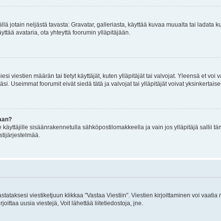
mällä jotain neljästä tavasta: Gravatar, galleriasta, käyttää kuvaa muualta tai ladata
äyttää avataria, ota yhteyttä foorumin ylläpitäjään.
iesi viestien määrän tai tietyt käyttäjät, kuten ylläpitäjät tai valvojat. Yleensä et vo
i. Useimmat foorumit eivät siedä tätä ja valvojat tai ylläpitäjät voivat yksinkertaise
aan?
le käyttäjille sisäänrakennetulla sähköpostilomakkeella ja vain jos ylläpitäjä sallii
stijärjestelmää.
stataksesi viestiketjuun klikkaa "Vastaa Viestiin". Viestien kirjoittaminen voi vaatia
joittaa uusia viestejä, Voit lähettää liitetiedostoja, jne.