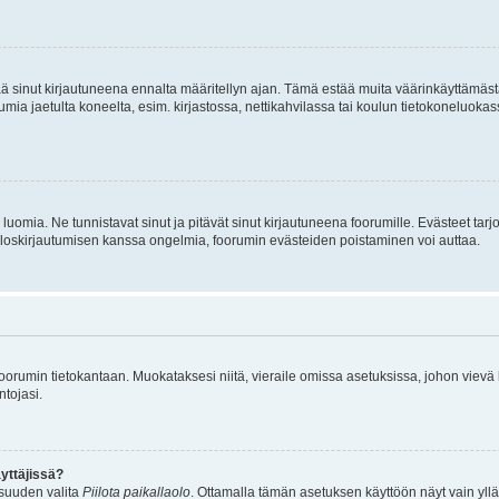
tää sinut kirjautuneena ennalta määritellyn ajan. Tämä estää muita väärinkäyttämäs
rumia jaetulta koneelta, esim. kirjastossa, nettikahvilassa tai koulun tietokoneluokas
luomia. Ne tunnistavat sinut ja pitävät sinut kirjautuneena foorumille. Evästeet tarj
i uloskirjautumisen kanssa ongelmia, foorumin evästeiden poistaminen voi auttaa.
n foorumin tietokantaan. Muokataksesi niitä, vieraile omissa asetuksissa, johon vievä
ntojasi.
yttäjissä?
isuuden valita
Piilota paikallaolo
. Ottamalla tämän asetuksen käyttöön näyt vain ylläpit