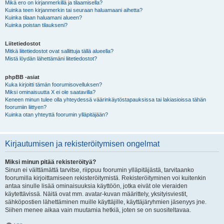
Mikä ero on kirjanmerkillä ja tilaamisella?
Kuinka teen kirjanmerkin tai seuraan haluamaani aihetta?
Kuinka tilaan haluamani alueen?
Kuinka poistan tilaukseni?
Liitetiedostot
Mitkä liitetiedostot ovat sallittuja tällä alueella?
Mistä löydän lähettämäni liitetiedostot?
phpBB -asiat
Kuka kirjoitti tämän foorumisovelluksen?
Miksi ominaisuutta X ei ole saatavilla?
Keneen minun tulee olla yhteydessä väärinkäytöstapauksissa tai lakiasioissa tähän
foorumiin liittyen?
Kuinka otan yhteyttä foorumin ylläpitäjään?
Kirjautumisen ja rekisteröitymisen ongelmat
Miksi minun pitää rekisteröityä?
Sinun ei välttämättä tarvitse, riippuu foorumin ylläpitäjästä, tarvitaanko
foorumilla kirjoittamiseen rekisteröitymistä. Rekisteröityminen voi kuitenkin
antaa sinulle lisää ominaisuuksia käyttöön, jotka eivät ole vieraiden
käytettävissä. Näitä ovat mm. avatar-kuvan määrittely, yksityisviestit,
sähköpostien lähettäminen muille käyttäjille, käyttäjäryhmien jäsenyys jne.
Siihen menee aikaa vain muutamia hetkiä, joten se on suositeltavaa.