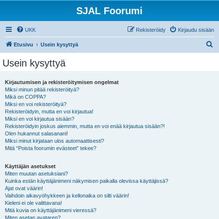
SJAL Foorumi
UKK
Rekisteröidy
Kirjaudu sisään
E
Etusivu
Usein kysyttyä
t
Usein kysyttyä
s
i
Kirjautumisen ja rekisteröitymisen ongelmat
Miksi minun pitää rekisteröityä?
Mikä on COPPA?
Miksi en voi rekisteröityä?
Rekisteröidyin, mutta en voi kirjautua!
Miksi en voi kirjautua sisään?
Rekisteröidyin joskus aiemmin, mutta en voi enää kirjautua sisään?!
Olen hukannut salasanani!
Miksi minut kirjataan ulos automaattisesti?
Mitä “Poista foorumin evästeet” tekee?
Käyttäjän asetukset
Miten muutan asetuksiani?
Kuinka estän käyttäjänimeni näkymisen paikalla olevissa käyttäjissä?
Ajat ovat väärin!
Vaihdoin aikavyöhykkeen ja kellonaika on silti väärin!
Kieleni ei ole valittavana!
Mitä kuvia on käyttäjänimeni vieressä?
Miten asetan avataren?