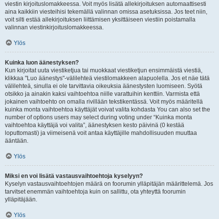
viestin kirjoituslomakkeessa. Voit myös lisätä allekirjoituksen automaattisesti
aina kaikkiin viesteihisi tekemällä valinnan omissa asetuksissa. Jos teet niin,
voit silti estää allekirjoituksen liittämisen yksittäiseen viestiin poistamalla
valinnan viestinkirjoituslomakkeessa.
Ylös
Kuinka luon äänestyksen?
Kun kirjoitat uuta viestiketjua tai muokkaat viestiketjun ensimmäistä viestiä,
klikkaa "Luo äänestys"-välilehteä viestilomakkeen alapuolella. Jos et näe tätä
välilehteä, sinulla ei ole tarvittavia oikeuksia äänestysten luomiseen. Syötä
otsikko ja ainakin kaksi vaihtoehtoa niille varattuihin kenttiin. Varmista että
jokainen vaihtoehto on omalla rivillään tekstikentässä. Voit myös määritellä
kuinka monta vaihtoehtoa käyttäjät voivat valita kohdasta You can also set the
number of options users may select during voting under “Kuinka monta
vaihtoehtoa käyttäjä voi valita”, äänestyksen kesto päivinä (0 kestää
loputtomasti) ja viimeisenä voit antaa käyttäjille mahdollisuuden muuttaa
ääntään.
Ylös
Miksi en voi lisätä vastausvaihtoehtoja kyselyyn?
Kyselyn vastausvaihtoehtojen määrä on foorumin ylläpitäjän määrittelemä. Jos
tarvitset enemmän vaihtoehtoja kuin on sallittu, ota yhteyttä foorumin
ylläpitäjään.
Ylös