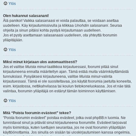
Ylös
Olen hukannut salasanani!
Älä panikoi! Vaikka salasanaasi ei voida palauttaa, se voidaan asettaa
uudelleen. Käy kirjautumissivulla ja klikkaa
Unohdin salasanani
. Seuraa
ohjeita ja sinun pitäisi kohta pystyä kirjautumaan uudelleen.
Jos et pysty asettamaan salasanaasi uudelleen, ota yhteyttä foorumin
ylläpitäjään.
Ylös
Miksi minut kirjataan ulos automaattisesti?
Jos et valitse
Muista minut
-laatikkoa kirjautuessasi, foorumi pitää sinut
kirjautuneena ennalta määritellyn ajan. Tämä estää muita väärinkäyttämästä
tunnuksiasi. Pysyäksesi kirjautuneena, valitse
Muista minut
-valinta
kirjautuessasi. Tämä ei ole suositeltavaa, jos käytät foorumia jaetulta koneelta,
esim. kirjastossa, nettikahvilassa tai koulun tietokoneluokassa. Jos et näe tätä
valintaa, foorumin ylläpitäjä on estänyt tämän toiminnon käyttämisen.
Ylös
Mitä “Poista foorumin evästeet” tekee?
“Poista foorumin evästeet” poistaa evästeet, jotka ovat phpBB:n luomia. Ne
tunnistavat sinut ja pitävät sinut kirjautuneena foorumille. Evästeet tarjoavat
myös toimintoja, kuten luettujen seurantaa, jos ne ovat foorumin ylläpitäjän
käyttöönottamia. Jos sinulla on sisään tai uloskirjautumisen kanssa ongelmia,