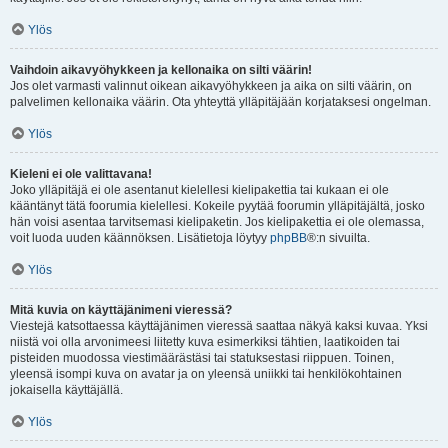
Ylös
Vaihdoin aikavyöhykkeen ja kellonaika on silti väärin!
Jos olet varmasti valinnut oikean aikavyöhykkeen ja aika on silti väärin, on
palvelimen kellonaika väärin. Ota yhteyttä ylläpitäjään korjataksesi ongelman.
Ylös
Kieleni ei ole valittavana!
Joko ylläpitäjä ei ole asentanut kielellesi kielipakettia tai kukaan ei ole
kääntänyt tätä foorumia kielellesi. Kokeile pyytää foorumin ylläpitäjältä, josko
hän voisi asentaa tarvitsemasi kielipaketin. Jos kielipakettia ei ole olemassa,
voit luoda uuden käännöksen. Lisätietoja löytyy
phpBB
®:n sivuilta.
Ylös
Mitä kuvia on käyttäjänimeni vieressä?
Viestejä katsottaessa käyttäjänimen vieressä saattaa näkyä kaksi kuvaa. Yksi
niistä voi olla arvonimeesi liitetty kuva esimerkiksi tähtien, laatikoiden tai
pisteiden muodossa viestimäärästäsi tai statuksestasi riippuen. Toinen,
yleensä isompi kuva on avatar ja on yleensä uniikki tai henkilökohtainen
jokaisella käyttäjällä.
Ylös