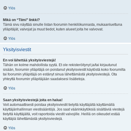
Ylös
Mikä on “Tiimi” linkki?
Tämä sivu näyttää sinulle listan foorumin henkilökunnasta, mukaanluettuna
ylläpitäjät, valvojat ja muut tiedot, kuten alueet joita he valvovat.
Ylös
Yksityisviestit
En voi lähettää yksityisviestejä!
Tähän on kolme mahdollista syytä. Et ole rekisteröitynyt ja/tai kirjautunut
sisään, foorumin ylläpitäjä on poistanut yksityisviestit käytöstä koko foorumilta
tai foorumin ylläpitäjä on estänyt sinua lähettämästä yksityisviestejä. Ota
yhteyttä foorumin ylläpitäjään saadaksesi lisätietoja.
Ylös
Saan yksityisviestejä joita en halua!
Voit automaattisesti poistaa yksityisviestit tietyltä käyttäjältä käyttämällä
käyttäjänhallinnan viestisääntöjä. Jos saat väärinkäytöksiä sisältäviä viestejä
tietyltä käyttäjältä, voit raportoida viestit valvojille. Heillä on oikeudet estää
käyttäjiä lähettämästä yksityisviestejä.
Ylös