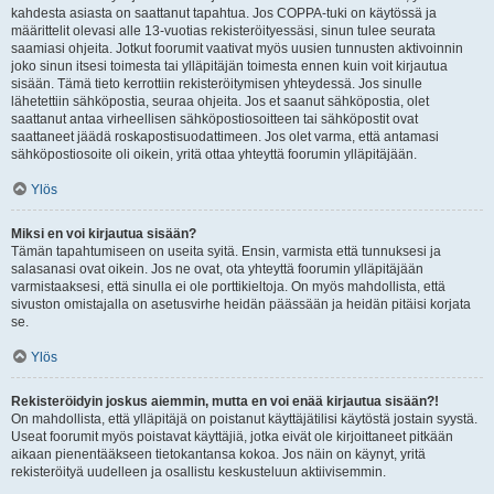
kahdesta asiasta on saattanut tapahtua. Jos COPPA-tuki on käytössä ja
määrittelit olevasi alle 13-vuotias rekisteröityessäsi, sinun tulee seurata
saamiasi ohjeita. Jotkut foorumit vaativat myös uusien tunnusten aktivoinnin
joko sinun itsesi toimesta tai ylläpitäjän toimesta ennen kuin voit kirjautua
sisään. Tämä tieto kerrottiin rekisteröitymisen yhteydessä. Jos sinulle
lähetettiin sähköpostia, seuraa ohjeita. Jos et saanut sähköpostia, olet
saattanut antaa virheellisen sähköpostiosoitteen tai sähköpostit ovat
saattaneet jäädä roskapostisuodattimeen. Jos olet varma, että antamasi
sähköpostiosoite oli oikein, yritä ottaa yhteyttä foorumin ylläpitäjään.
Ylös
Miksi en voi kirjautua sisään?
Tämän tapahtumiseen on useita syitä. Ensin, varmista että tunnuksesi ja
salasanasi ovat oikein. Jos ne ovat, ota yhteyttä foorumin ylläpitäjään
varmistaaksesi, että sinulla ei ole porttikieltoja. On myös mahdollista, että
sivuston omistajalla on asetusvirhe heidän päässään ja heidän pitäisi korjata
se.
Ylös
Rekisteröidyin joskus aiemmin, mutta en voi enää kirjautua sisään?!
On mahdollista, että ylläpitäjä on poistanut käyttäjätilisi käytöstä jostain syystä.
Useat foorumit myös poistavat käyttäjiä, jotka eivät ole kirjoittaneet pitkään
aikaan pienentääkseen tietokantansa kokoa. Jos näin on käynyt, yritä
rekisteröityä uudelleen ja osallistu keskusteluun aktiivisemmin.