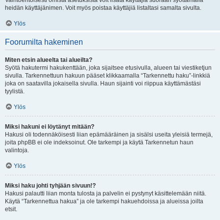
Vaihtoehtoisesti omista asetuksista voit lisätä käyttäjiä suoraan syöttämällä
heidän käyttäjänimen. Voit myös poistaa käyttäjiä listaltasi samalta sivulta.
Ylös
Foorumilta hakeminen
Miten etsin alueelta tai alueilta?
Syötä hakutermi hakukenttään, joka sijaitsee etusivulla, alueen tai viestiketjun
sivulla. Tarkennettuun hakuun pääset klikkaamalla “Tarkennettu haku”-linkkiä
joka on saatavilla jokaisella sivulla. Haun sijainti voi riippua käyttämästäsi
tyylistä.
Ylös
Miksi hakuni ei löytänyt mitään?
Hakusi oli todennäköisesti liian epämääräinen ja sisälsi useita yleisiä termejä,
joita phpBB ei ole indeksoinut. Ole tarkempi ja käytä Tarkennetun haun
valintoja.
Ylös
Miksi haku johti tyhjään sivuun!?
Hakusi palautti liian monta tulosta ja palvelin ei pystynyt käsittelemään niitä.
Käytä “Tarkennettua hakua” ja ole tarkempi hakuehdoissa ja alueissa joilta
etsit.