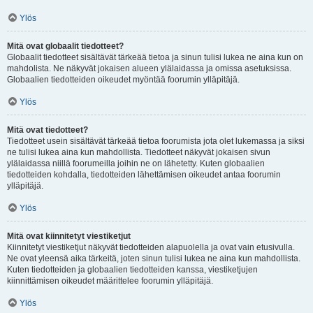
Ylös
Mitä ovat globaalit tiedotteet?
Globaalit tiedotteet sisältävät tärkeää tietoa ja sinun tulisi lukea ne aina kun on
mahdolista. Ne näkyvät jokaisen alueen ylälaidassa ja omissa asetuksissa.
Globaalien tiedotteiden oikeudet myöntää foorumin ylläpitäjä.
Ylös
Mitä ovat tiedotteet?
Tiedotteet usein sisältävät tärkeää tietoa foorumista jota olet lukemassa ja siksi
ne tulisi lukea aina kun mahdollista. Tiedotteet näkyvät jokaisen sivun
ylälaidassa niillä foorumeilla joihin ne on lähetetty. Kuten globaalien
tiedotteiden kohdalla, tiedotteiden lähettämisen oikeudet antaa foorumin
ylläpitäjä.
Ylös
Mitä ovat kiinnitetyt viestiketjut
Kiinnitetyt viestiketjut näkyvät tiedotteiden alapuolella ja ovat vain etusivulla.
Ne ovat yleensä aika tärkeitä, joten sinun tulisi lukea ne aina kun mahdollista.
Kuten tiedotteiden ja globaalien tiedotteiden kanssa, viestiketjujen
kiinnittämisen oikeudet määrittelee foorumin ylläpitäjä.
Ylös