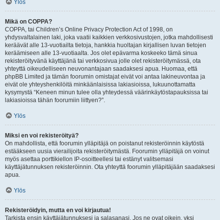
Ylös
Mikä on COPPA?
COPPA, tai Children’s Online Privacy Protection Act of 1998, on
yhdysvaltalainen laki, joka vaatii kaikkien verkkosivustojen, jotka mahdollisesti
keräävät alle 13-vuotiailta tietoja, hankkia huoltajan kirjallisen luvan tietojen
keräämiseen alle 13-vuotiaalta. Jos olet epävarma koskeeko tämä sinua
rekisteröityvänä käyttäjänä tai verkkosivua jolle olet rekisteröitymässä, ota
yhteyttä oikeudelliseen neuvonantajaan saadaksesi apua. Huomaa, että
phpBB Limited ja tämän foorumin omistajat eivät voi antaa lakineuvontaa ja
eivät ole yhteyshenkilöitä minkäänlaisissa lakiasioissa, lukuunottamatta
kysymystä “Keneen minun tulee olla yhteydessä väärinkäytöstapauksissa tai
lakiasioissa tähän foorumiin liittyen?”.
Ylös
Miksi en voi rekisteröityä?
On mahdollista, että foorumin ylläpitäjä on poistanut rekisteröinnin käytöstä
estääkseen uusia vierailijoita rekisteröitymästä. Foorumin ylläpitäjä on voinut
myös asettaa porttikiellon IP-osoitteellesi tai estänyt valitsemasi
käyttäjätunnuksen rekisteröinnin. Ota yhteyttä foorumin ylläpitäjään saadaksesi
apua.
Ylös
Rekisteröidyin, mutta en voi kirjautua!
Tarkista ensin käyttäjätunnuksesi ja salasanasi. Jos ne ovat oikein, yksi