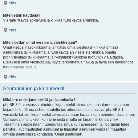
Ylös
Miten etsin käyttäjiä?
Vieraile “Käyttäjät”-sivulla ja klikkaa “Etsi käyttäjä”-linkkiä.
Ylös
Miten löydän omat viestini ja viestiketjuni?
Omat viestisi näet klikkaamalla “Katso omia viestejäsi”-linkkiä omissa
asetuksissa tai klikkaamalla “Etsi käyttäjän viesteistä”-linkkiä omalla
profiilisivullasi tai klikkaamalla “Pikalinkit”-valikkoa foorumin ylälaidassa.
Etsiäksesi omia viestiketjuja, käytä tarkennettua hakua ja täytä sen hakuehdot
haluamallasi tavalla.
Ylös
Seuraaminen ja kirjanmerkit
Mikä ero on kirjanmerkillä ja tilaamisella?
phpBB 3.0 -versiossa aiheiden kirjanmerkit toimivat kuten internet-selaimen
kirjanmerkit. Sinua ei huomautettu jos aiheeseen tuli päivitys. phpBB 3.1 -
versiosta lähtien kirjanmerkit toimivat samaan tapaan kuin aiheiden tilaaminen.
Voit saada ilmoituksen kun aihe josta sinulla on kirjanmerkki päivittyy.
Tilaaminen puolestaan huomauttaa sinua kun aiheeseen tai foorumiin tulee
päivitys. Huomautusten asetukset ja tilausten asetukset voidaan määrittää
omissa asetuksissa kohdassa “Omat asetukset”.