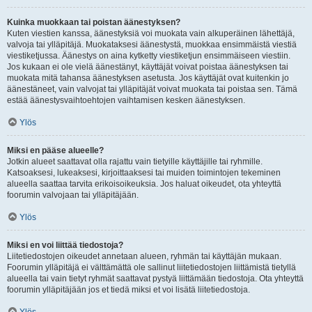
Kuinka muokkaan tai poistan äänestyksen?
Kuten viestien kanssa, äänestyksiä voi muokata vain alkuperäinen lähettäjä,
valvoja tai ylläpitäjä. Muokataksesi äänestystä, muokkaa ensimmäistä viestiä
viestiketjussa. Äänestys on aina kytketty viestiketjun ensimmäiseen viestiin.
Jos kukaan ei ole vielä äänestänyt, käyttäjät voivat poistaa äänestyksen tai
muokata mitä tahansa äänestyksen asetusta. Jos käyttäjät ovat kuitenkin jo
äänestäneet, vain valvojat tai ylläpitäjät voivat muokata tai poistaa sen. Tämä
estää äänestysvaihtoehtojen vaihtamisen kesken äänestyksen.
Ylös
Miksi en pääse alueelle?
Jotkin alueet saattavat olla rajattu vain tietyille käyttäjille tai ryhmille.
Katsoaksesi, lukeaksesi, kirjoittaaksesi tai muiden toimintojen tekeminen
alueella saattaa tarvita erikoisoikeuksia. Jos haluat oikeudet, ota yhteyttä
foorumin valvojaan tai ylläpitäjään.
Ylös
Miksi en voi liittää tiedostoja?
Liitetiedostojen oikeudet annetaan alueen, ryhmän tai käyttäjän mukaan.
Foorumin ylläpitäjä ei välttämättä ole sallinut liitetiedostojen liittämistä tietyllä
alueella tai vain tietyt ryhmät saattavat pystyä liittämään tiedostoja. Ota yhteyttä
foorumin ylläpitäjään jos et tiedä miksi et voi lisätä liitetiedostoja.