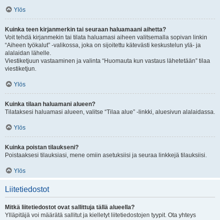
Ylös
Kuinka teen kirjanmerkin tai seuraan haluamaani aihetta?
Voit tehdä kirjanmekin tai tilata haluamasi aiheen valitsemalla sopivan linkin
“Aiheen työkalut” -valikossa, joka on sijoitettu kätevästi keskustelun ylä- ja
alalaidan lähelle.
Viestiketjuun vastaaminen ja valinta “Huomauta kun vastaus lähetetään” tilaa
viestiketjun.
Ylös
Kuinka tilaan haluamani alueen?
Tilataksesi haluamasi alueen, valitse “Tilaa alue” -linkki, aluesivun alalaidassa.
Ylös
Kuinka poistan tilaukseni?
Poistaaksesi tilauksiasi, mene omiin asetuksiisi ja seuraa linkkejä tilauksiisi.
Ylös
Liitetiedostot
Mitkä liitetiedostot ovat sallittuja tällä alueella?
Ylläpitäjä voi määrätä sallitut ja kielletyt liitetiedostojen tyypit. Ota yhteys