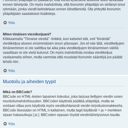
Foorumin ylläpitäjä on päättänyt, että viestit kyseiselle alueelle tulee tarkastaa
ennen lähetystä. On myös mahdollista, että foorumin ylläpitäjä on siirtänyt sinut
ryhmään, jonka viestit tarkistetaan ennen lähettämistä. Ota yhteyttä foorumin
ylläpitäjään saadaksesi lisätietoja.
Ylös
Miten tönäisen viestiketjuani?
Klikkaamalla “Tönaise viestiä” -linkkiä, kun katselet sitä, voit “tönäistä”
viestiketjua alueen ensimmäisen sivun yläosaan. Jos et näe tätä, viestiketjujen
tönäiseminen ei ole sallittua tai aika joka viestiketjujen tönäisemisen välillä
vaaditaan ei ole vielä kulunut. On myös mahdollista nostaa viestiketjua
vastaamalla siihen, mutta varmista että noudatat foorumin sääntöjä jos päätät
tehdä niin.
Ylös
Muotoilu ja aiheiden tyypit
Mikä on BBCode?
BBCode on HTML-kielen tapainen toteutus, joka tarjoaa tiettyjen viestin osien
muotoilumahdollisuuden. BBCoden käytöstä päättää ylläpitäjä, mutta se
voidaan ottaa pois käytöstä myös viestikohtaisesti viestin kirjoituslomakkeella.
BBCode itsessään on HTML:n kaltainen, mutta tagit käyttävät < ja > merkkien
sijaan hakasulkuja [ ja ]. BBCoden oppaan löydät viestinlähetyssivun kautta.
Ylös