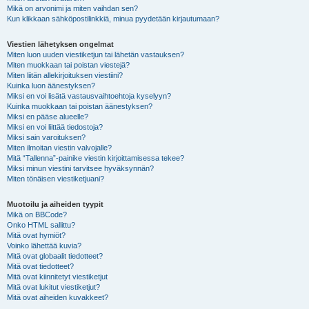
Mikä on arvonimi ja miten vaihdan sen?
Kun klikkaan sähköpostilinkkiä, minua pyydetään kirjautumaan?
Viestien lähetyksen ongelmat
Miten luon uuden viestiketjun tai lähetän vastauksen?
Miten muokkaan tai poistan viestejä?
Miten liitän allekirjoituksen viestiini?
Kuinka luon äänestyksen?
Miksi en voi lisätä vastausvaihtoehtoja kyselyyn?
Kuinka muokkaan tai poistan äänestyksen?
Miksi en pääse alueelle?
Miksi en voi liittää tiedostoja?
Miksi sain varoituksen?
Miten ilmoitan viestin valvojalle?
Mitä “Tallenna”-painike viestin kirjoittamisessa tekee?
Miksi minun viestini tarvitsee hyväksynnän?
Miten tönäisen viestiketjuani?
Muotoilu ja aiheiden tyypit
Mikä on BBCode?
Onko HTML sallittu?
Mitä ovat hymiöt?
Voinko lähettää kuvia?
Mitä ovat globaalit tiedotteet?
Mitä ovat tiedotteet?
Mitä ovat kiinnitetyt viestiketjut
Mitä ovat lukitut viestiketjut?
Mitä ovat aiheiden kuvakkeet?