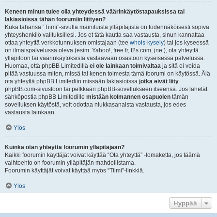
Keneen minun tulee olla yhteydessä väärinkäytöstapauksissa tai
lakiasioissa tähän foorumiin liittyen?
Kuka tahansa “Tiimi”-sivulla mainituista ylläpitäjistä on todennäköisesti sopiva
yhteyshenkilö valituksillesi. Jos et tätä kautta saa vastausta, sinun kannattaa
ottaa yhteyttä verkkotunnuksen omistajaan (tee
whois-kysely
) tai jos kyseessä
on ilmaispalvelussa oleva (esim. Yahoo!, free.fr, f2s.com, jne.), ota yhteyttä
ylläpitoon tai väärinkäytöksistä vastaavaan osastoon kyseisessä palvelussa.
Huomaa, että phpBB Limitedillä
ei ole lainkaan toimivaltaa
ja sitä ei voida
pitää vastuussa miten, missä tai kenen toimesta tämä foorumi on käytössä. Älä
ota yhteyttä phpBB Limitediin missään lakiasioissa
jotka eivät liity
phpBB.com-sivustoon tai pelkkään phpBB-sovellukseen itseensä. Jos lähetät
sähköpostia phpBB Limitedille
mistään kolmannen osapuolen
tämän
sovelluksen käytöstä, voit odottaa niukkasanaista vastausta, jos edes
vastausta lainkaan.
Ylös
Kuinka otan yhteyttä foorumin ylläpitäjään?
Kaikki foorumin käyttäjät voivat käyttää “Ota yhteyttä” -lomaketta, jos täämä
vaihtoehto on foorumin ylläpitäjän mahdollistama.
Foorumin käyttäjät voivat käyttää myös “Tiimi”-linkkiä.
Ylös
Hyppää