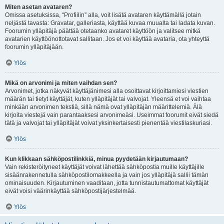
Miten asetan avataren?
Omissa asetuksissa, “Profiilin” alla, voit lisätä avataren käyttämällä jotain
neljästä tavasta: Gravatar, galleriasta, käyttää kuvaa muualta tai ladata kuvan.
Foorumin ylläpitäjä päättää otetaanko avataret käyttöön ja valitsee mitkä
avatarien käyttöönottotavat sallitaan. Jos et voi käyttää avataria, ota yhteyttä
foorumin ylläpitäjään.
Ylös
Mikä on arvonimi ja miten vaihdan sen?
Arvonimet, jotka näkyvät käyttäjänimesi alla osoittavat kirjoittamiesi viestien
määrän tai tietyt käyttäjät, kuten ylläpitäjät tai valvojat. Yleensä et voi vaihtaa
minkään arvonimen tekstiä, sillä nämä ovat ylläpitäjän määrittelemiä. Älä
kirjoita viestejä vain parantaaksesi arvonimeäsi. Useimmat foorumit eivät siedä
tätä ja valvojat tai ylläpitäjät voivat yksinkertaisesti pienentää viestilaskuriasi.
Ylös
Kun klikkaan sähköpostilinkkiä, minua pyydetään kirjautumaan?
Vain rekisteröityneet käyttäjät voivat lähettää sähköpostia muille käyttäjille
sisäänrakennetulla sähköpostilomakkeella ja vain jos ylläpitäjä sallii tämän
ominaisuuden. Kirjautuminen vaaditaan, jotta tunnistautumattomat käyttäjät
eivät voisi väärinkäyttää sähköpostijärjestelmää.
Ylös