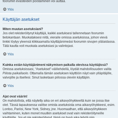
foorumin evästeiden poistaminen voi auttaa.
Ylös
Käyttäjän asetukset
Miten muutan asetuksiani?
Jos olet rekisteröitynyt käyttäjä, kaikki asetuksesi tallennetaan foorumin
tietokantaan. Muokataksesi niitä, vieraile omissa asetuksissa, johon vievä
linkki löytyy yleensä klikkaamalla käyttäjänimeäsi foorumin sivujen ylälaidassa.
Tätä kautta voit muokata asetuksiasi ja valintojasi.
Ylös
Kuinka estän käyttäjänimeni näkymisen paikalla olevissa käyttäjissä?
Omissa asetuksissasi, “Asetukset”-välilehdellä, löydät mahdollisuuden valita
Piilota paikallaolo
. Ottamalla tämän asetuksen käyttöön näyt vain ylläpitäjille,
valvojille ja itsellesi. Sinut lasketaan piilossa oleviin käyttäjiin.
Ylös
Ajat ovat väärin!
On mahdollista, että näytetty aika on eri aikavyöhykkeeltä kuin se jossa itse
olet. Tässä tapauksessa valitse omista asetuksista oma aikavyöhykkeesi, esim.
Lontoo, Pariisi, New York, Sidney, jne. Huomaathan, että aikavyöhykkeen
vaihtaminen, kuten monet muutkin asetukset ovat vain rekisteröityneille
käyttäjille. Jos et ole rekisteröitynyt, tämä on hyvä aika tehdä niin.