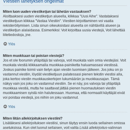
Viestien lähetyksen ongelmat
Miten luon uuden viestiketjun tai lähetän vastauksen?
Aloittaaksesi uuden viestiketjun alueella, klikkaa "Uusi Aihe". Vastataksesi
viestiketjuun klikkaa "Vastaa Viestiin". Viestien kirjoittaminen voi vaatia
rekisteröitymisen. Lista sinun oikeuksistasi alueella on nähtävillä alueen ja
viestiketjun alalaidassa. Esimerkiksi: Voit kirjoittaa uusia viestejä, Voit lähettää
liitetiedostoja, jne.
Ylös
Miten muokkaan tai poistan viestejä?
Jos et ole foorumin ylläpitäjä tai valvoja, voit muokata vain omia viestejäsi. Voit
muokata viestiä klikkaamalla muokkaa-painiketta haluamassasi viestissä.
Joskus painike toimii vain tietyn ajan viestin luomisen jälkeen. Jos joku on jo
vastannut viestiin, löydät viestiketjuun palatessasi pienen tekstin viestisi alla,
joka kertoo viestin muokkauskertojen lukumäärän ja muokkausajan. Tämä
näkyy vain jos joku on vastannut viestiin. Se ei näy, jos valvoja tai ylläpitäjä
muokkaa viestiä, mutta he saattavat jättää pienen huomautuksen viestin
muokkaamisen syistä niin halutessaan. Huomaa, että normaalit käyttäjät eivät
voi poistaa viestejä, jos niihin on joku vastannut.
Ylös
Miten liitän allekirjoituksen viestiini?
Lisätäksesi allekirjoituksen viestiisi, sinun täytyy ensin luoda sellainen omissa
asetuksissa. Kun olet luonut sellaisen, voit valita
Lisää allekirjoitus
-valinnan