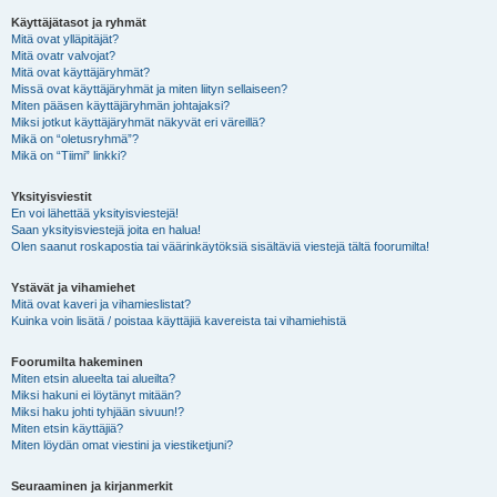
Käyttäjätasot ja ryhmät
Mitä ovat ylläpitäjät?
Mitä ovatr valvojat?
Mitä ovat käyttäjäryhmät?
Missä ovat käyttäjäryhmät ja miten liityn sellaiseen?
Miten pääsen käyttäjäryhmän johtajaksi?
Miksi jotkut käyttäjäryhmät näkyvät eri väreillä?
Mikä on “oletusryhmä”?
Mikä on “Tiimi” linkki?
Yksityisviestit
En voi lähettää yksityisviestejä!
Saan yksityisviestejä joita en halua!
Olen saanut roskapostia tai väärinkäytöksiä sisältäviä viestejä tältä foorumilta!
Ystävät ja vihamiehet
Mitä ovat kaveri ja vihamieslistat?
Kuinka voin lisätä / poistaa käyttäjiä kavereista tai vihamiehistä
Foorumilta hakeminen
Miten etsin alueelta tai alueilta?
Miksi hakuni ei löytänyt mitään?
Miksi haku johti tyhjään sivuun!?
Miten etsin käyttäjiä?
Miten löydän omat viestini ja viestiketjuni?
Seuraaminen ja kirjanmerkit