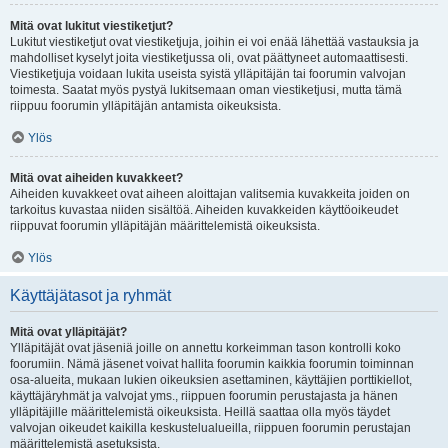
Mitä ovat lukitut viestiketjut?
Lukitut viestiketjut ovat viestiketjuja, joihin ei voi enää lähettää vastauksia ja
mahdolliset kyselyt joita viestiketjussa oli, ovat päättyneet automaattisesti.
Viestiketjuja voidaan lukita useista syistä ylläpitäjän tai foorumin valvojan
toimesta. Saatat myös pystyä lukitsemaan oman viestiketjusi, mutta tämä
riippuu foorumin ylläpitäjän antamista oikeuksista.
Ylös
Mitä ovat aiheiden kuvakkeet?
Aiheiden kuvakkeet ovat aiheen aloittajan valitsemia kuvakkeita joiden on
tarkoitus kuvastaa niiden sisältöä. Aiheiden kuvakkeiden käyttöoikeudet
riippuvat foorumin ylläpitäjän määrittelemistä oikeuksista.
Ylös
Käyttäjätasot ja ryhmät
Mitä ovat ylläpitäjät?
Ylläpitäjät ovat jäseniä joille on annettu korkeimman tason kontrolli koko
foorumiin. Nämä jäsenet voivat hallita foorumin kaikkia foorumin toiminnan
osa-alueita, mukaan lukien oikeuksien asettaminen, käyttäjien porttikiellot,
käyttäjäryhmät ja valvojat yms., riippuen foorumin perustajasta ja hänen
ylläpitäjille määrittelemistä oikeuksista. Heillä saattaa olla myös täydet
valvojan oikeudet kaikilla keskustelualueilla, riippuen foorumin perustajan
määrittelemistä asetuksista.