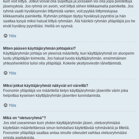
kuin voit liittyä. Jotkut voivat olla suljettuja ja joissakin voi olla jopa piilotettuja
jäsenyyksiä. Jos ryhmä on avoin, voit liittyä siihen klikkaamalla painiketta. Jos
ryhmä vaatii hyväksynnän liittymistä varten, voit pyytää liittymislupaa
klikkaamalla painiketta. Ryhmän johtajan täytyy hyväksyä pyyntösi ja hän
saattaa kysyä miksi haluat liittyä ryhmään. Älä häiriköi ryhmän ylläpitäjiä jos he
eivät hyväksy pyyntöäsi. Heillä on syynsä.
Ylös
Miten pääsen käyttäjäryhmän johtajaksi?
Käyttäjäryhmän johtaja on yleensä määritelty, kun käyttäjäryhmät on alunperin
luotu ylläpitäjän toimesta. Jos haluat luoda käyttäjäryhmän, ensimmäinen
yhteyshenkilösi tulisi olla ylläpitäjä. Kokeile yksityisviestin lähettämistä.
Ylös
Miksi jotkut käyttäjäryhmät näkyvät eri väreillä?
Foorumin ylläpitäjä voi määritellä tietyn käyttäjäryhmän jäsenille värin joka
helpottaa kyseisen käyttäjäryhmän jäsenten tunnistamista.
Ylös
Mikä on “oletusryhmä”?
Jos olet useamman kuin yhden käyttäjäryhmän jäsen, oletusryhmääsi
käytetään määriteltäessä sinun kohdallasi käytettävää ryhmäväriä ja titteliä.
Foorumin ylläpitäjä saattaa antaa sinulle oikeudet vaihtaa oletusryhmääsi
omista asetuksista.