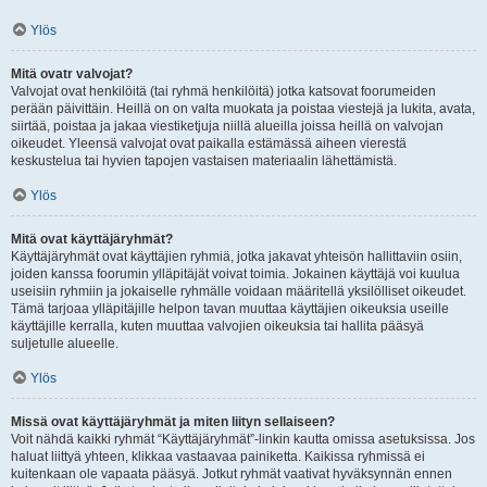
Ylös
Mitä ovatr valvojat?
Valvojat ovat henkilöitä (tai ryhmä henkilöitä) jotka katsovat foorumeiden
perään päivittäin. Heillä on on valta muokata ja poistaa viestejä ja lukita, avata,
siirtää, poistaa ja jakaa viestiketjuja niillä alueilla joissa heillä on valvojan
oikeudet. Yleensä valvojat ovat paikalla estämässä aiheen vierestä
keskustelua tai hyvien tapojen vastaisen materiaalin lähettämistä.
Ylös
Mitä ovat käyttäjäryhmät?
Käyttäjäryhmät ovat käyttäjien ryhmiä, jotka jakavat yhteisön hallittaviin osiin,
joiden kanssa foorumin ylläpitäjät voivat toimia. Jokainen käyttäjä voi kuulua
useisiin ryhmiin ja jokaiselle ryhmälle voidaan määritellä yksilölliset oikeudet.
Tämä tarjoaa ylläpitäjille helpon tavan muuttaa käyttäjien oikeuksia useille
käyttäjille kerralla, kuten muuttaa valvojien oikeuksia tai hallita pääsyä
suljetulle alueelle.
Ylös
Missä ovat käyttäjäryhmät ja miten liityn sellaiseen?
Voit nähdä kaikki ryhmät “Käyttäjäryhmät”-linkin kautta omissa asetuksissa. Jos
haluat liittyä yhteen, klikkaa vastaavaa painiketta. Kaikissa ryhmissä ei
kuitenkaan ole vapaata pääsyä. Jotkut ryhmät vaativat hyväksynnän ennen