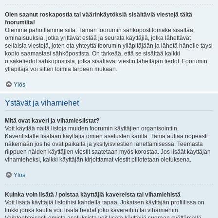
Olen saanut roskapostia tai väärinkäytöksiä sisältäviä viestejä tältä
foorumilta!
Olemme pahoillamme siitä. Tämän foorumin sähköpostilomake sisältää
ominaisuuksia, jotka yrittävät estää ja seurata käyttäjiä, jotka lähettävät
sellaisia viestejä, joten ota yhteyttä foorumin ylläpitäjään ja lähetä hänelle täysi
kopio saamastasi sähköpostista. On tärkeää, että se sisältää kaikki
otsaketiedot sähköpostista, jotka sisältävät viestin lähettäjän tiedot. Foorumin
ylläpitäjä voi sitten toimia tarpeen mukaan.
Ylös
Ystävät ja vihamiehet
Mitä ovat kaveri ja vihamieslistat?
Voit käyttää näitä listoja muiden foorumin käyttäjien organisointiin.
Kaverilistalle lisätään käyttäjiä omien asetusten kautta. Tämä auttaa nopeasti
näkemään jos he ovat paikalla ja yksityisviestien lähettämisessä. Teemasta
riippuen näiden käyttäjien viestit saatetaan myös korostaa. Jos lisäät käyttäjän
vihamieheksi, kaikki käyttäjän kirjoittamat viestit piilotetaan oletuksena.
Ylös
Kuinka voin lisätä / poistaa käyttäjiä kavereista tai vihamiehistä
Voit lisätä käyttäjiä listoihisi kahdella tapaa. Jokaisen käyttäjän profiilissa on
linkki jonka kautta voit lisätä heidät joko kavereihin tai vihamiehiin.