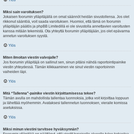
Ylös
Miksi sain varoituksen?
Jokaisen foorumin ylläpitäjällä on omat säännöt heidän sivustollensa. Jos olet
rikkonut sääntöä, voit saada varoituksen. Huomioi, että tämä on foorumin
ylläpitäjän päätös ja phpBB Limitedillä ei ole sivustolla annettavien varoitusten
kanssa mitään tekemistä. Ota yhteyttä foorumin ylläpitäjään, jos olet epävarma
annetun varoituksen syystä.
Ylös
Miten ilmoitan viestin valvojalle?
Jos foorumin ylläpitäjä on sallinut sen, sinun pitäisi nähdä raportointipainike
viestin yhteydessä. Tämän klikkaaminen vie sinut viestin raportoinnin
vaiheiden läpi.
Ylös
Mitä “Tallenna”-painike viestin kirjoittamisessa tekee?
Tämän avulla on mahdollista tallentaa luonnoksia, jotka voit kirjoittaa loppuun
ja lähettää myöhemmin. Avataksesi tallennetun luonnoksen, vieraile komissa
asetuksissa.
Ylös
Miksi minun viestini tarvitsee hyväksynnän?