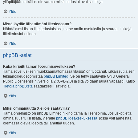
ylläpitäjään mikäli et ole varma mitkä tiedostot ovat sallittuja..
Ylös
Mistä löydän lähettämäni liitetiedostot?
Nähdäksesi listan liitetiedostoistasi, mene omiin asetuksiin ja seuraa linkkejä
liitetiedostot-osioon.
Ylös
phpBB -asiat
Kuka kirjoitti tämän foorumisovelluksen?
Tämä sovellus (sen muokkaamattomassa tilassa) on tuottanut, julkaissut ja sen
tekijänoikeudet omistaa
phpBB Limited
. Se on tehty saataville GNU General
Public Licensenssin, versiolla 2 (GPL-2.0) ja sitä voidaan jakaa vapaasti. Katso
Tietoja phpBB:stä
saadaksesi lisätietoja.
Ylös
Miksi ominaisuutta X ei ole saatavilla?
Tämä ohjelmisto on phpBB Limitedin kirjoittama ja lisensoima. Jos uskot, että
ominaisuus tulisi lisätä, vieraile
phpBB ideakeskuksessa
, jossa voit äänestää
olemassa olevia ideoita tai lähettää uuden.
Ylös