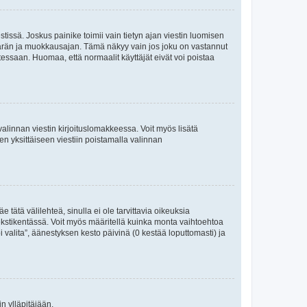
tissä. Joskus painike toimii vain tietyn ajan viestin luomisen
umäärän ja muokkausajan. Tämä näkyy vain jos joku on vastannut
tessaan. Huomaa, että normaalit käyttäjät eivät voi poistaa
valinnan viestin kirjoituslomakkeessa. Voit myös lisätä
isen yksittäiseen viestiin poistamalla valinnan
 tätä välilehteä, sinulla ei ole tarvittavia oikeuksia
 tekstikentässä. Voit myös määritellä kuinka monta vaihtoehtoa
 valita”, äänestyksen kesto päivinä (0 kestää loputtomasti) ja
n ylläpitäjään.