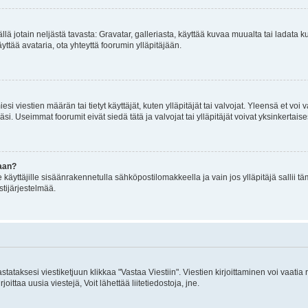
mällä jotain neljästä tavasta: Gravatar, galleriasta, käyttää kuvaa muualta tai ladata
äyttää avataria, ota yhteyttä foorumin ylläpitäjään.
iesi viestien määrän tai tietyt käyttäjät, kuten ylläpitäjät tai valvojat. Yleensä et vo
i. Useimmat foorumit eivät siedä tätä ja valvojat tai ylläpitäjät voivat yksinkertaise
aan?
le käyttäjille sisäänrakennetulla sähköpostilomakkeella ja vain jos ylläpitäjä sallii
stijärjestelmää.
stataksesi viestiketjuun klikkaa "Vastaa Viestiin". Viestien kirjoittaminen voi vaatia
joittaa uusia viestejä, Voit lähettää liitetiedostoja, jne.