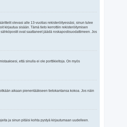
ttelit olevasi alle 13-vuotias rekisteröityessäsi, sinun tulee
it kirjautua sisään. Tämä tieto kerrottiin rekisteröitymisen
ai sähköpostit ovat saattaneet jäädä roskapostisuodattimeen. Jos
staaksesi, että sinulla ei ole porttikieltoja. On myös
neet pitkään aikaan pienentääkseen tietokantansa kokoa. Jos näin
jeita ja sinun pitäisi kohta pystyä kirjautumaan uudelleen.