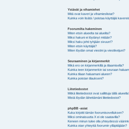
Ystävät ja vihamiehet
Mitä ovat kaveri ja vihamieslistat?
Kuinka voin lisätä / poistaa käyttäjiä kaverei
Foorumilta hakeminen
Miten etsin alueelta tai alueilta?
Miksi hakuni ei löytänyt mitään?
Miksi haku johti tyhjään sivuun!?
Miten etsin käyttäjiä?
Miten löydän omat viestini ja viestiketjuni?
Seuraaminen ja kirjanmerkit
Mikä ero on kirjanmerkillä ja tilaamisella?
Kuinka teen kirjanmerkin tai seuraan haluam
Kuinka tilaan haluamani alueen?
Kuinka poistan tilaukseni?
Liitetiedostot
Mitkä liitetiedostot ovat sallittuja tällä alueell
Mistä löydän lähettämäni liitetiedostot?
phpBB -asiat
Kuka kirjoitti tämän foorumisovelluksen?
Miksi ominaisuutta X ei ole saatavilla?
Keneen minun tulee olla yhteydessä väärinkäy
Kuinka otan yhteyttä foorumin ylläpitäjään?