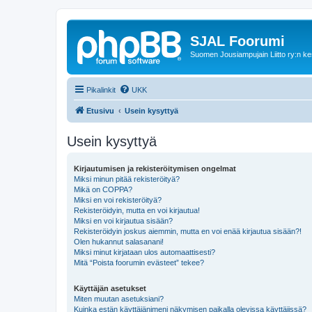
SJAL Foorumi
Suomen Jousiampujain Liitto ry:n ke
Pikalinkit
UKK
Etusivu
Usein kysyttyä
Usein kysyttyä
Kirjautumisen ja rekisteröitymisen ongelmat
Miksi minun pitää rekisteröityä?
Mikä on COPPA?
Miksi en voi rekisteröityä?
Rekisteröidyin, mutta en voi kirjautua!
Miksi en voi kirjautua sisään?
Rekisteröidyin joskus aiemmin, mutta en voi enää kirjautua sisään?!
Olen hukannut salasanani!
Miksi minut kirjataan ulos automaattisesti?
Mitä “Poista foorumin evästeet” tekee?
Käyttäjän asetukset
Miten muutan asetuksiani?
Kuinka estän käyttäjänimeni näkymisen paikalla olevissa käyttäjissä?