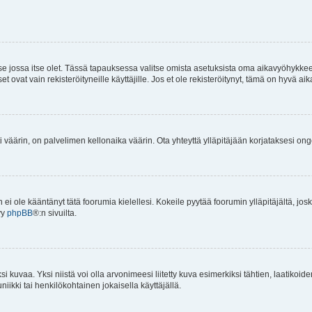
 se jossa itse olet. Tässä tapauksessa valitse omista asetuksista oma aikavyöhykke
vat vain rekisteröityneille käyttäjille. Jos et ole rekisteröitynyt, tämä on hyvä aik
i väärin, on palvelimen kellonaika väärin. Ota yhteyttä ylläpitäjään korjataksesi on
an ei ole kääntänyt tätä foorumia kielellesi. Kokeile pyytää foorumin ylläpitäjältä, jos
yy
phpBB
®:n sivuilta.
 kuvaa. Yksi niistä voi olla arvonimeesi liitetty kuva esimerkiksi tähtien, laatikoid
iikki tai henkilökohtainen jokaisella käyttäjällä.