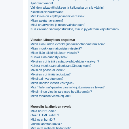
Ajat ovat väärin!
Vaihdoin aikavyöhykkeen ja kellonaika on silti väärin!
Kieleni ei ole valittavana!
Mitä kuvia on käyttäjänimeni vieressä?
Miten asetan avataren?
Mikä on arvonimi ja miten vaihdan sen?
Kun klikkaan sähköpostilinkkiä, minua pyydetään kirjautumaan?
Viestien lähetyksen ongelmat
Miten luon uuden viestiketjun tai lähetän vastauksen?
Miten muokkaan tai poistan viestejä?
Miten liitän allekirjoituksen viestiini?
Kuinka luon äänestyksen?
Miksi en voi lisätä vastausvaihtoehtoja kyselyyn?
Kuinka muokkaan tai poistan äänestyksen?
Miksi en pääse alueelle?
Miksi en voi liittää tiedostoja?
Miksi sain varoituksen?
Miten ilmoitan viestin valvojalle?
Mitä “Tallenna”-painike viestin kirjoittamisessa tekee?
Miksi minun viestini tarvitsee hyväksynnän?
Miten tönäisen viestiketjuani?
Muotoilu ja aiheiden tyypit
Mikä on BBCode?
Onko HTML sallittu?
Mitä ovat hymiöt?
Voinko lähettää kuvia?
Mitä ovat globaalit tiedotteet?