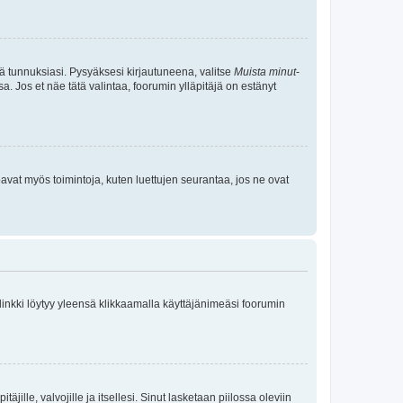
tä tunnuksiasi. Pysyäksesi kirjautuneena, valitse
Muista minut
-
sa. Jos et näe tätä valintaa, foorumin ylläpitäjä on estänyt
oavat myös toimintoja, kuten luettujen seurantaa, jos ne ovat
 linkki löytyy yleensä klikkaamalla käyttäjänimeäsi foorumin
äjille, valvojille ja itsellesi. Sinut lasketaan piilossa oleviin