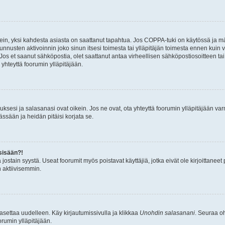
ein, yksi kahdesta asiasta on saattanut tapahtua. Jos COPPA-tuki on käytössä ja määri
nnusten aktivoinnin joko sinun itsesi toimesta tai ylläpitäjän toimesta ennen kuin vo
. Jos et saanut sähköpostia, olet saattanut antaa virheellisen sähköpostiosoitteen t
 yhteyttä foorumin ylläpitäjään.
sesi ja salasanasi ovat oikein. Jos ne ovat, ota yhteyttä foorumin ylläpitäjään varmi
ssään ja heidän pitäisi korjata se.
sisään?!
stä jostain syystä. Useat foorumit myös poistavat käyttäjiä, jotka eivät ole kirjoitta
n aktiivisemmin.
asettaa uudelleen. Käy kirjautumissivulla ja klikkaa
Unohdin salasanani
. Seuraa oh
rumin ylläpitäjään.