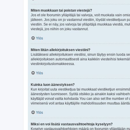
Miten muokkaan tai poistan viestejä?
Jos et ole foorumin ylläpitäjä tai valvoja, voit muokata vain om
jälkeen. Jos joku on jo vastannut viestiin, löydät viestiketjuu
viestiin. Se ei näy, jos valvoja tai ylläpitäjä muokkaa viestiä,
viestejä, jos niihin on joku vastannut.
Ylös
Miten liitän allekirjoituksen viestiini?
Lisätäksesi allekirjoituksen viestiisi, sinun täytyy ensin luoda s
allekirjoituksen automaattisesti aina kaikkiin viesteihisi tekemäl
viestinkirjoituslomakkeessa.
Ylös
Kuinka luon äänestyksen?
Kun kirjoitat uuta viestiketjua tai muokkaat viestiketjun ensimmäi
äänestysten luomiseen. Syötä otsikko ja ainakin kaksi vaihtoehto
käyttäjät voivat valita kohdasta You can also set the number of
viimeisenä voit antaa käyttäjille mahdollisuuden muuttaa ääntä
Ylös
Miksi en voi lisätä vastausvaihtoehtoja kyselyyn?
Kyselyn vastausvaihtoehtojen määrä on foorumin ylläpitäjän määr