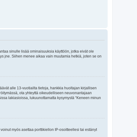
 antaa sinulle lisää ominaisuuksia käyttöön, jotka eivät ole
enyys jne. Siihen menee aikaa vain muutamia hetkiä, joten se on
vät alle 13-vuotiailta tietoja, hankkia huoltajan kirjallisen
teröitymässä, ota yhteyttä oikeudelliseen neuvonantajaan
isissa lakiasioissa, lukuunottamatta kysymystä “Keneen minun
oinut myös asettaa porttikiellon IP-osoitteellesi tai estänyt