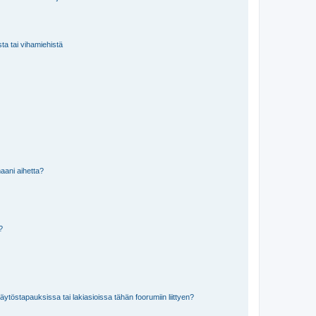
sta tai vihamiehistä
aani aihetta?
a?
töstapauksissa tai lakiasioissa tähän foorumiin liittyen?