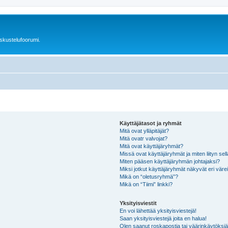
skustelufoorumi.
Käyttäjätasot ja ryhmät
Mitä ovat ylläpitäjät?
Mitä ovatr valvojat?
Mitä ovat käyttäjäryhmät?
Missä ovat käyttäjäryhmät ja miten liityn sel
Miten pääsen käyttäjäryhmän johtajaksi?
Miksi jotkut käyttäjäryhmät näkyvät eri värei
Mikä on “oletusryhmä”?
Mikä on “Tiimi” linkki?
Yksityisviestit
En voi lähettää yksityisviestejä!
Saan yksityisviestejä joita en halua!
Olen saanut roskapostia tai väärinkäytöksiä s