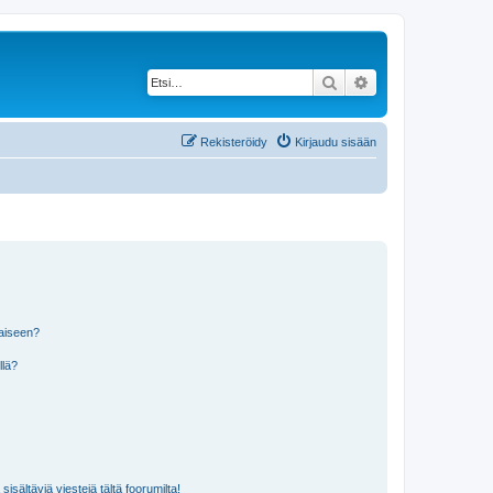
Etsi
Tarkennettu haku
Rekisteröidy
Kirjaudu sisään
laiseen?
llä?
isältäviä viestejä tältä foorumilta!