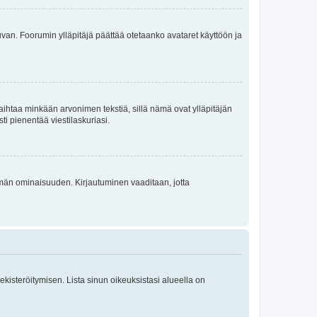
 kuvan. Foorumin ylläpitäjä päättää otetaanko avataret käyttöön ja
i vaihtaa minkään arvonimen tekstiä, sillä nämä ovat ylläpitäjän
sti pienentää viestilaskuriasi.
 tämän ominaisuuden. Kirjautuminen vaaditaan, jotta
 rekisteröitymisen. Lista sinun oikeuksistasi alueella on