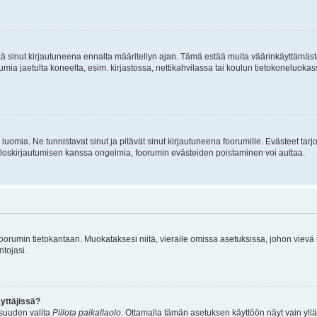
tää sinut kirjautuneena ennalta määritellyn ajan. Tämä estää muita väärinkäyttämäs
rumia jaetulta koneelta, esim. kirjastossa, nettikahvilassa tai koulun tietokoneluokas
luomia. Ne tunnistavat sinut ja pitävät sinut kirjautuneena foorumille. Evästeet tarj
i uloskirjautumisen kanssa ongelmia, foorumin evästeiden poistaminen voi auttaa.
n foorumin tietokantaan. Muokataksesi niitä, vieraile omissa asetuksissa, johon vievä
ntojasi.
yttäjissä?
isuuden valita
Piilota paikallaolo
. Ottamalla tämän asetuksen käyttöön näyt vain ylläpit