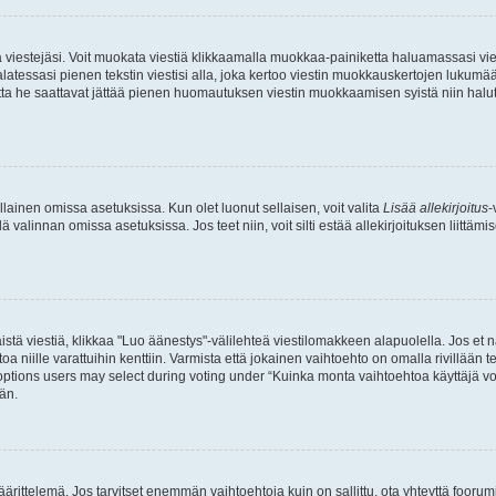
ia viestejäsi. Voit muokata viestiä klikkaamalla muokkaa-painiketta haluamassasi vies
n palatessasi pienen tekstin viestisi alla, joka kertoo viestin muokkauskertojen luk
 mutta he saattavat jättää pienen huomautuksen viestin muokkaamisen syistä niin halu
ellainen omissa asetuksissa. Kun olet luonut sellaisen, voit valita
Lisää allekirjoitus
-
lä valinnan omissa asetuksissa. Jos teet niin, voit silti estää allekirjoituksen liittäm
stä viestiä, klikkaa "Luo äänestys"-välilehteä viestilomakkeen alapuolella. Jos et näe
a niille varattuihin kenttiin. Varmista että jokainen vaihtoehto on omalla rivillään
 options users may select during voting under “Kuinka monta vaihtoehtoa käyttäjä voi
än.
ittelemä. Jos tarvitset enemmän vaihtoehtoja kuin on sallittu, ota yhteyttä foorumi