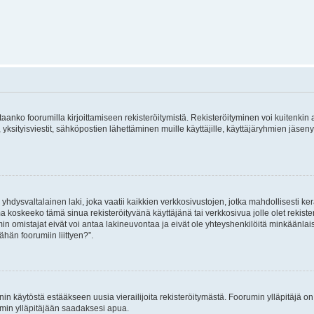
vitaanko foorumilla kirjoittamiseen rekisteröitymistä. Rekisteröityminen voi kuitenkin
 yksityisviestit, sähköpostien lähettäminen muille käyttäjille, käyttäjäryhmien jäs
hdysvaltalainen laki, joka vaatii kaikkien verkkosivustojen, jotka mahdollisesti kerää
a koskeeko tämä sinua rekisteröityvänä käyttäjänä tai verkkosivua jolle olet rekis
 omistajat eivät voi antaa lakineuvontaa ja eivät ole yhteyshenkilöitä minkäänla
ähän foorumiin liittyen?”.
nin käytöstä estääkseen uusia vierailijoita rekisteröitymästä. Foorumin ylläpitäjä on v
umin ylläpitäjään saadaksesi apua.