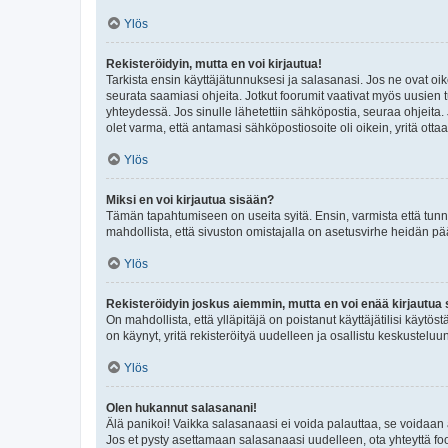
Ylös
Rekisteröidyin, mutta en voi kirjautua!
Tarkista ensin käyttäjätunnuksesi ja salasanasi. Jos ne ovat oik
seurata saamiasi ohjeita. Jotkut foorumit vaativat myös uusien tu
yhteydessä. Jos sinulle lähetettiin sähköpostia, seuraa ohjeita
olet varma, että antamasi sähköpostiosoite oli oikein, yritä ottaa
Ylös
Miksi en voi kirjautua sisään?
Tämän tapahtumiseen on useita syitä. Ensin, varmista että tunnuk
mahdollista, että sivuston omistajalla on asetusvirhe heidän pää
Ylös
Rekisteröidyin joskus aiemmin, mutta en voi enää kirjautua 
On mahdollista, että ylläpitäjä on poistanut käyttäjätilisi käytö
on käynyt, yritä rekisteröityä uudelleen ja osallistu keskusteluu
Ylös
Olen hukannut salasanani!
Älä panikoi! Vaikka salasanaasi ei voida palauttaa, se voidaan 
Jos et pysty asettamaan salasanaasi uudelleen, ota yhteyttä foo