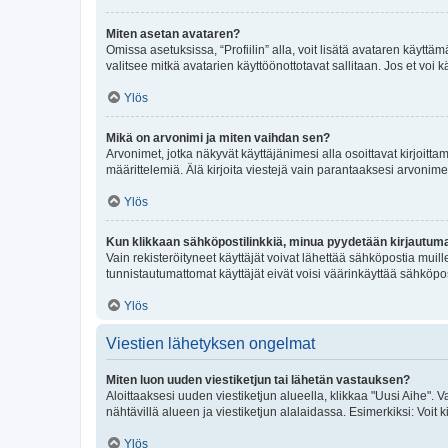
Miten asetan avataren?
Omissa asetuksissa, “Profiilin” alla, voit lisätä avataren käyttä
valitsee mitkä avatarien käyttöönottotavat sallitaan. Jos et voi k
Ylös
Mikä on arvonimi ja miten vaihdan sen?
Arvonimet, jotka näkyvät käyttäjänimesi alla osoittavat kirjoittam
määrittelemiä. Älä kirjoita viestejä vain parantaaksesi arvonimeäs
Ylös
Kun klikkaan sähköpostilinkkiä, minua pyydetään kirjautum
Vain rekisteröityneet käyttäjät voivat lähettää sähköpostia muil
tunnistautumattomat käyttäjät eivät voisi väärinkäyttää sähköpo
Ylös
Viestien lähetyksen ongelmat
Miten luon uuden viestiketjun tai lähetän vastauksen?
Aloittaaksesi uuden viestiketjun alueella, klikkaa "Uusi Aihe". Va
nähtävillä alueen ja viestiketjun alalaidassa. Esimerkiksi: Voit kir
Ylös