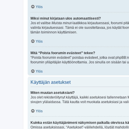
Ylös
Miksi minut kirjataan ulos automaattisesti?
Jos et valitse
Muista minut
-laatikkoa kirjautuessasi, foorumi pi
valinta kirjautuessasi. Tämä ei ole suositeltavaa, jos käytät foo
tämän toiminnon käyttämisen.
Ylös
Mitä “Poista foorumin evästeet” tekee?
“Poista foorumin evästeet” poistaa evästeet, jotka ovat phpBB:n 
foorumin ylläpitäjän käyttöönottamia. Jos sinulla on sisään ta
Ylös
Käyttäjän asetukset
Miten muutan asetuksiani?
Jos olet rekisteröitynyt käyttäjä, kaikki asetuksesi tallennetaa
sivujen ylälaidassa. Tätä kautta voit muokata asetuksiasi ja vali
Ylös
Kuinka estän käyttäjänimeni näkymisen paikalla olevissa kä
Omissa asetuksissasi, “Asetukset”-välilehdellä, löydät mahdoll