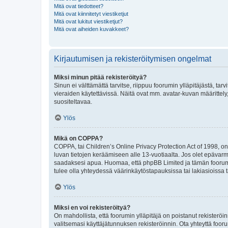
Mitä ovat tiedotteet?
Mitä ovat kiinnitetyt viestiketjut
Mitä ovat lukitut viestiketjut?
Mitä ovat aiheiden kuvakkeet?
Kirjautumisen ja rekisteröitymisen ongelmat
Miksi minun pitää rekisteröityä?
Sinun ei välttämättä tarvitse, riippuu foorumin ylläpitäjästä, tar
vieraiden käytettävissä. Näitä ovat mm. avatar-kuvan määrittely,
suositeltavaa.
Ylös
Mikä on COPPA?
COPPA, tai Children’s Online Privacy Protection Act of 1998, on y
luvan tietojen keräämiseen alle 13-vuotiaalta. Jos olet epävarm
saadaksesi apua. Huomaa, että phpBB Limited ja tämän foorumin
tulee olla yhteydessä väärinkäytöstapauksissa tai lakiasioissa t
Ylös
Miksi en voi rekisteröityä?
On mahdollista, että foorumin ylläpitäjä on poistanut rekisteröin
valitsemasi käyttäjätunnuksen rekisteröinnin. Ota yhteyttä foor