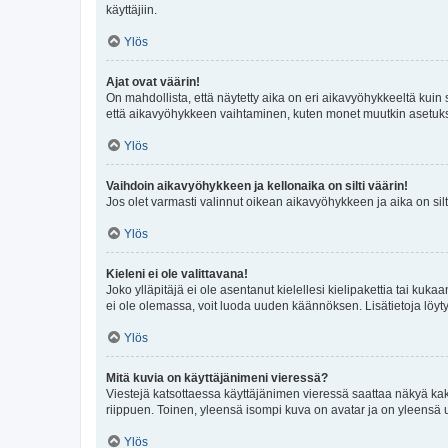
käyttäjiin.
Ylös
Ajat ovat väärin!
On mahdollista, että näytetty aika on eri aikavyöhykkeeltä kuin
että aikavyöhykkeen vaihtaminen, kuten monet muutkin asetukset o
Ylös
Vaihdoin aikavyöhykkeen ja kellonaika on silti väärin!
Jos olet varmasti valinnut oikean aikavyöhykkeen ja aika on silt
Ylös
Kieleni ei ole valittavana!
Joko ylläpitäjä ei ole asentanut kielellesi kielipakettia tai kuka
ei ole olemassa, voit luoda uuden käännöksen. Lisätietoja löyt
Ylös
Mitä kuvia on käyttäjänimeni vieressä?
Viestejä katsottaessa käyttäjänimen vieressä saattaa näkyä kaksi
riippuen. Toinen, yleensä isompi kuva on avatar ja on yleensä un
Ylös