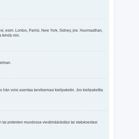
esi, esim. Lontoo, Pariisi, New York, Sidney, jne. Huomaathan,
a tehdä niin.
gelman.
ko hän voisi asentaa tarvitsemasi kielipaketin. Jos kielipakettia
en tai pisteiden muodossa viestimäärästäsi tai statuksestasi