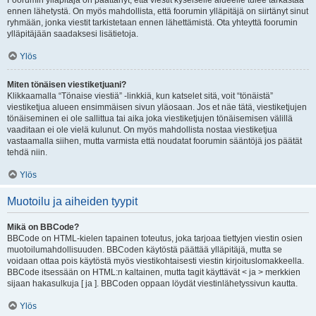
Foorumin ylläpitäjä on päättänyt, että viestit kyseiselle alueelle tulee tarkastaa
ennen lähetystä. On myös mahdollista, että foorumin ylläpitäjä on siirtänyt sinut
ryhmään, jonka viestit tarkistetaan ennen lähettämistä. Ota yhteyttä foorumin
ylläpitäjään saadaksesi lisätietoja.
Ylös
Miten tönäisen viestiketjuani?
Klikkaamalla “Tönaise viestiä” -linkkiä, kun katselet sitä, voit “tönäistä”
viestiketjua alueen ensimmäisen sivun yläosaan. Jos et näe tätä, viestiketjujen
tönäiseminen ei ole sallittua tai aika joka viestiketjujen tönäisemisen välillä
vaaditaan ei ole vielä kulunut. On myös mahdollista nostaa viestiketjua
vastaamalla siihen, mutta varmista että noudatat foorumin sääntöjä jos päätät
tehdä niin.
Ylös
Muotoilu ja aiheiden tyypit
Mikä on BBCode?
BBCode on HTML-kielen tapainen toteutus, joka tarjoaa tiettyjen viestin osien
muotoilumahdollisuuden. BBCoden käytöstä päättää ylläpitäjä, mutta se
voidaan ottaa pois käytöstä myös viestikohtaisesti viestin kirjoituslomakkeella.
BBCode itsessään on HTML:n kaltainen, mutta tagit käyttävät < ja > merkkien
sijaan hakasulkuja [ ja ]. BBCoden oppaan löydät viestinlähetyssivun kautta.
Ylös