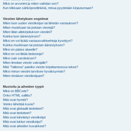
Mikä on arvonimi ja miten vaihdan sen?
Kun klikkaan sähköpostilinkkiä, minua pyydetään kirjautumaan?
Viestien lähetyksen ongelmat
Miten luon uuden viestiketjun tai lähetän vastauksen?
Miten muokkaan tai poistan viestejä?
Miten liitän allekirjoituksen viestiini?
Kuinka luon äänestyksen?
Miksi en voi lisätä vastausvaihtoehtoja kyselyyn?
Kuinka muokkaan tai poistan äänestyksen?
Miksi en pääse alueelle?
Miksi en voi liittää tiedostoja?
Miksi sain varoituksen?
Miten ilmoitan viestin valvojalle?
Mitä “Tallenna”-painike viestin kirjoittamisessa tekee?
Miksi minun viestini tarvitsee hyväksynnän?
Miten tönäisen viestiketjuani?
Muotoilu ja aiheiden tyypit
Mikä on BBCode?
Onko HTML sallittu?
Mitä ovat hymiöt?
Voinko lähettää kuvia?
Mitä ovat globaalit tiedotteet?
Mitä ovat tiedotteet?
Mitä ovat kiinnitetyt viestiketjut
Mitä ovat lukitut viestiketjut?
Mitä ovat aiheiden kuvakkeet?