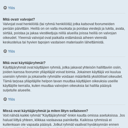
Ylös
Mitä ovatr valvojat?
Valvojat ovat henkilöitä (tai ryhmä henkilöitä) jotka katsovat foorumeiden
perään päivittäin. Heillä on on valta muokata ja poistaa viestejä ja lukita, avata,
siirtää, poistaa ja jakaa viestiketjuja niillä alueilla joissa heillä on valvojan
oikeudet. Yleensä valvojat ovat paikalla estämässä aiheen vierestä
keskustelua tai hyvien tapojen vastaisen materiaalin lähettämistä.
Ylös
Mitä ovat käyttäjäryhmät?
Käyttäjäryhmät ovat käyttäjien ryhmiä, jotka jakavat yhteisön hallittaviin osiin,
joiden kanssa foorumin ylläpitäjät voivat toimia. Jokainen käyttäjä voi kuulua
useisiin ryhmiin ja jokaiselle ryhmälle voidaan määritellä yksilölliset oikeudet.
Tämä tarjoaa ylläpitäjille helpon tavan muuttaa käyttäjien oikeuksia useille
käyttäjille kerralla, kuten muuttaa valvojien oikeuksia tai hallita pääsyä
suljetulle alueelle.
Ylös
Missä ovat käyttäjäryhmät ja miten liityn sellaiseen?
Voit nähdä kaikki ryhmät “Käyttäjäryhmät”-linkin kautta omissa asetuksissa. Jos
haluat liittyä yhteen, klikkaa vastaavaa painiketta. Kaikissa ryhmissä ei
kuitenkaan ole vapaata pääsyä. Jotkut ryhmät vaativat hyväksynnän ennen