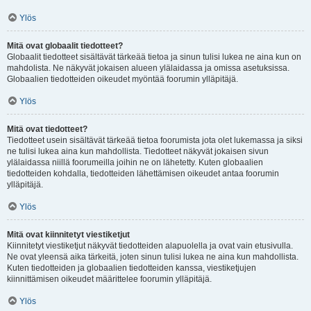
Ylös
Mitä ovat globaalit tiedotteet?
Globaalit tiedotteet sisältävät tärkeää tietoa ja sinun tulisi lukea ne aina kun on
mahdolista. Ne näkyvät jokaisen alueen ylälaidassa ja omissa asetuksissa.
Globaalien tiedotteiden oikeudet myöntää foorumin ylläpitäjä.
Ylös
Mitä ovat tiedotteet?
Tiedotteet usein sisältävät tärkeää tietoa foorumista jota olet lukemassa ja siksi
ne tulisi lukea aina kun mahdollista. Tiedotteet näkyvät jokaisen sivun
ylälaidassa niillä foorumeilla joihin ne on lähetetty. Kuten globaalien
tiedotteiden kohdalla, tiedotteiden lähettämisen oikeudet antaa foorumin
ylläpitäjä.
Ylös
Mitä ovat kiinnitetyt viestiketjut
Kiinnitetyt viestiketjut näkyvät tiedotteiden alapuolella ja ovat vain etusivulla.
Ne ovat yleensä aika tärkeitä, joten sinun tulisi lukea ne aina kun mahdollista.
Kuten tiedotteiden ja globaalien tiedotteiden kanssa, viestiketjujen
kiinnittämisen oikeudet määrittelee foorumin ylläpitäjä.
Ylös