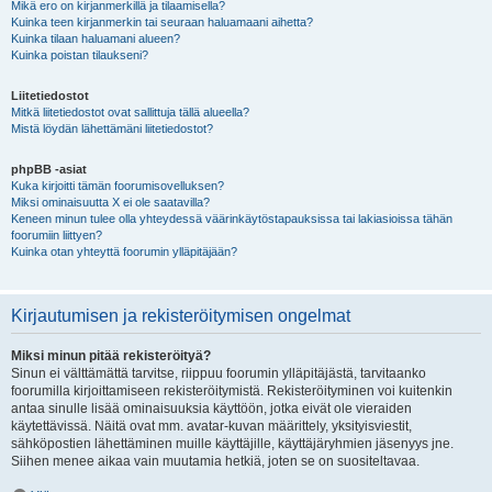
Mikä ero on kirjanmerkillä ja tilaamisella?
Kuinka teen kirjanmerkin tai seuraan haluamaani aihetta?
Kuinka tilaan haluamani alueen?
Kuinka poistan tilaukseni?
Liitetiedostot
Mitkä liitetiedostot ovat sallittuja tällä alueella?
Mistä löydän lähettämäni liitetiedostot?
phpBB -asiat
Kuka kirjoitti tämän foorumisovelluksen?
Miksi ominaisuutta X ei ole saatavilla?
Keneen minun tulee olla yhteydessä väärinkäytöstapauksissa tai lakiasioissa tähän
foorumiin liittyen?
Kuinka otan yhteyttä foorumin ylläpitäjään?
Kirjautumisen ja rekisteröitymisen ongelmat
Miksi minun pitää rekisteröityä?
Sinun ei välttämättä tarvitse, riippuu foorumin ylläpitäjästä, tarvitaanko
foorumilla kirjoittamiseen rekisteröitymistä. Rekisteröityminen voi kuitenkin
antaa sinulle lisää ominaisuuksia käyttöön, jotka eivät ole vieraiden
käytettävissä. Näitä ovat mm. avatar-kuvan määrittely, yksityisviestit,
sähköpostien lähettäminen muille käyttäjille, käyttäjäryhmien jäsenyys jne.
Siihen menee aikaa vain muutamia hetkiä, joten se on suositeltavaa.