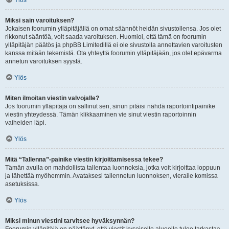
Ylös
Miksi sain varoituksen?
Jokaisen foorumin ylläpitäjällä on omat säännöt heidän sivustollensa. Jos olet
rikkonut sääntöä, voit saada varoituksen. Huomioi, että tämä on foorumin
ylläpitäjän päätös ja phpBB Limitedillä ei ole sivustolla annettavien varoitusten
kanssa mitään tekemistä. Ota yhteyttä foorumin ylläpitäjään, jos olet epävarma
annetun varoituksen syystä.
Ylös
Miten ilmoitan viestin valvojalle?
Jos foorumin ylläpitäjä on sallinut sen, sinun pitäisi nähdä raportointipainike
viestin yhteydessä. Tämän klikkaaminen vie sinut viestin raportoinnin
vaiheiden läpi.
Ylös
Mitä “Tallenna”-painike viestin kirjoittamisessa tekee?
Tämän avulla on mahdollista tallentaa luonnoksia, jotka voit kirjoittaa loppuun
ja lähettää myöhemmin. Avataksesi tallennetun luonnoksen, vieraile komissa
asetuksissa.
Ylös
Miksi minun viestini tarvitsee hyväksynnän?