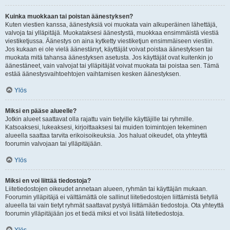
Kuinka muokkaan tai poistan äänestyksen?
Kuten viestien kanssa, äänestyksiä voi muokata vain alkuperäinen lähettäjä,
valvoja tai ylläpitäjä. Muokataksesi äänestystä, muokkaa ensimmäistä viestiä
viestiketjussa. Äänestys on aina kytketty viestiketjun ensimmäiseen viestiin.
Jos kukaan ei ole vielä äänestänyt, käyttäjät voivat poistaa äänestyksen tai
muokata mitä tahansa äänestyksen asetusta. Jos käyttäjät ovat kuitenkin jo
äänestäneet, vain valvojat tai ylläpitäjät voivat muokata tai poistaa sen. Tämä
estää äänestysvaihtoehtojen vaihtamisen kesken äänestyksen.
Ylös
Miksi en pääse alueelle?
Jotkin alueet saattavat olla rajattu vain tietyille käyttäjille tai ryhmille.
Katsoaksesi, lukeaksesi, kirjoittaaksesi tai muiden toimintojen tekeminen
alueella saattaa tarvita erikoisoikeuksia. Jos haluat oikeudet, ota yhteyttä
foorumin valvojaan tai ylläpitäjään.
Ylös
Miksi en voi liittää tiedostoja?
Liitetiedostojen oikeudet annetaan alueen, ryhmän tai käyttäjän mukaan.
Foorumin ylläpitäjä ei välttämättä ole sallinut liitetiedostojen liittämistä tietyllä
alueella tai vain tietyt ryhmät saattavat pystyä liittämään tiedostoja. Ota yhteyttä
foorumin ylläpitäjään jos et tiedä miksi et voi lisätä liitetiedostoja.