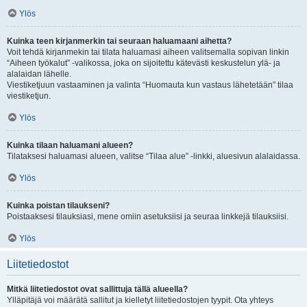
Ylös
Kuinka teen kirjanmerkin tai seuraan haluamaani aihetta?
Voit tehdä kirjanmekin tai tilata haluamasi aiheen valitsemalla sopivan linkin
“Aiheen työkalut” -valikossa, joka on sijoitettu kätevästi keskustelun ylä- ja
alalaidan lähelle.
Viestiketjuun vastaaminen ja valinta “Huomauta kun vastaus lähetetään” tilaa
viestiketjun.
Ylös
Kuinka tilaan haluamani alueen?
Tilataksesi haluamasi alueen, valitse “Tilaa alue” -linkki, aluesivun alalaidassa.
Ylös
Kuinka poistan tilaukseni?
Poistaaksesi tilauksiasi, mene omiin asetuksiisi ja seuraa linkkejä tilauksiisi.
Ylös
Liitetiedostot
Mitkä liitetiedostot ovat sallittuja tällä alueella?
Ylläpitäjä voi määrätä sallitut ja kielletyt liitetiedostojen tyypit. Ota yhteys