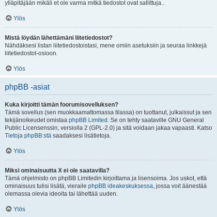
ylläpitäjään mikäli et ole varma mitkä tiedostot ovat sallittuja..
Ylös
Mistä löydän lähettämäni liitetiedostot?
Nähdäksesi listan liitetiedostoistasi, mene omiin asetuksiin ja seuraa linkkejä
liitetiedostot-osioon.
Ylös
phpBB -asiat
Kuka kirjoitti tämän foorumisovelluksen?
Tämä sovellus (sen muokkaamattomassa tilassa) on tuottanut, julkaissut ja sen
tekijänoikeudet omistaa
phpBB Limited
. Se on tehty saataville GNU General
Public Licensenssin, versiolla 2 (GPL-2.0) ja sitä voidaan jakaa vapaasti. Katso
Tietoja phpBB:stä
saadaksesi lisätietoja.
Ylös
Miksi ominaisuutta X ei ole saatavilla?
Tämä ohjelmisto on phpBB Limitedin kirjoittama ja lisensoima. Jos uskot, että
ominaisuus tulisi lisätä, vieraile
phpBB ideakeskuksessa
, jossa voit äänestää
olemassa olevia ideoita tai lähettää uuden.
Ylös