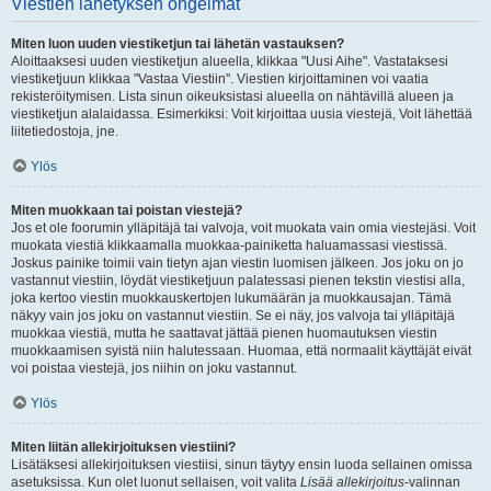
Viestien lähetyksen ongelmat
Miten luon uuden viestiketjun tai lähetän vastauksen?
Aloittaaksesi uuden viestiketjun alueella, klikkaa "Uusi Aihe". Vastataksesi
viestiketjuun klikkaa "Vastaa Viestiin". Viestien kirjoittaminen voi vaatia
rekisteröitymisen. Lista sinun oikeuksistasi alueella on nähtävillä alueen ja
viestiketjun alalaidassa. Esimerkiksi: Voit kirjoittaa uusia viestejä, Voit lähettää
liitetiedostoja, jne.
Ylös
Miten muokkaan tai poistan viestejä?
Jos et ole foorumin ylläpitäjä tai valvoja, voit muokata vain omia viestejäsi. Voit
muokata viestiä klikkaamalla muokkaa-painiketta haluamassasi viestissä.
Joskus painike toimii vain tietyn ajan viestin luomisen jälkeen. Jos joku on jo
vastannut viestiin, löydät viestiketjuun palatessasi pienen tekstin viestisi alla,
joka kertoo viestin muokkauskertojen lukumäärän ja muokkausajan. Tämä
näkyy vain jos joku on vastannut viestiin. Se ei näy, jos valvoja tai ylläpitäjä
muokkaa viestiä, mutta he saattavat jättää pienen huomautuksen viestin
muokkaamisen syistä niin halutessaan. Huomaa, että normaalit käyttäjät eivät
voi poistaa viestejä, jos niihin on joku vastannut.
Ylös
Miten liitän allekirjoituksen viestiini?
Lisätäksesi allekirjoituksen viestiisi, sinun täytyy ensin luoda sellainen omissa
asetuksissa. Kun olet luonut sellaisen, voit valita
Lisää allekirjoitus
-valinnan