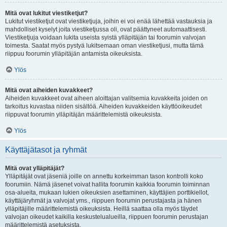
Mitä ovat lukitut viestiketjut?
Lukitut viestiketjut ovat viestiketjuja, joihin ei voi enää lähettää vastauksia ja
mahdolliset kyselyt joita viestiketjussa oli, ovat päättyneet automaattisesti.
Viestiketjuja voidaan lukita useista syistä ylläpitäjän tai foorumin valvojan
toimesta. Saatat myös pystyä lukitsemaan oman viestiketjusi, mutta tämä
riippuu foorumin ylläpitäjän antamista oikeuksista.
Ylös
Mitä ovat aiheiden kuvakkeet?
Aiheiden kuvakkeet ovat aiheen aloittajan valitsemia kuvakkeita joiden on
tarkoitus kuvastaa niiden sisältöä. Aiheiden kuvakkeiden käyttöoikeudet
riippuvat foorumin ylläpitäjän määrittelemistä oikeuksista.
Ylös
Käyttäjätasot ja ryhmät
Mitä ovat ylläpitäjät?
Ylläpitäjät ovat jäseniä joille on annettu korkeimman tason kontrolli koko
foorumiin. Nämä jäsenet voivat hallita foorumin kaikkia foorumin toiminnan
osa-alueita, mukaan lukien oikeuksien asettaminen, käyttäjien porttikiellot,
käyttäjäryhmät ja valvojat yms., riippuen foorumin perustajasta ja hänen
ylläpitäjille määrittelemistä oikeuksista. Heillä saattaa olla myös täydet
valvojan oikeudet kaikilla keskustelualueilla, riippuen foorumin perustajan
määrittelemistä asetuksista.