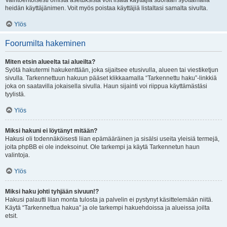
Vaihtoehtoisesti omista asetuksista voit lisätä käyttäjiä suoraan syöttämällä
heidän käyttäjänimen. Voit myös poistaa käyttäjiä listaltasi samalta sivulta.
Ylös
Foorumilta hakeminen
Miten etsin alueelta tai alueilta?
Syötä hakutermi hakukenttään, joka sijaitsee etusivulla, alueen tai viestiketjun
sivulla. Tarkennettuun hakuun pääset klikkaamalla “Tarkennettu haku”-linkkiä
joka on saatavilla jokaisella sivulla. Haun sijainti voi riippua käyttämästäsi
tyylistä.
Ylös
Miksi hakuni ei löytänyt mitään?
Hakusi oli todennäköisesti liian epämääräinen ja sisälsi useita yleisiä termejä,
joita phpBB ei ole indeksoinut. Ole tarkempi ja käytä Tarkennetun haun
valintoja.
Ylös
Miksi haku johti tyhjään sivuun!?
Hakusi palautti liian monta tulosta ja palvelin ei pystynyt käsittelemään niitä.
Käytä “Tarkennettua hakua” ja ole tarkempi hakuehdoissa ja alueissa joilta
etsit.