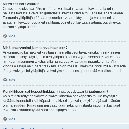
Miten asetan avataren?
Omissa asetuksissa, “Profiilin” alla, voit lisätä avataren käyttämällä jotain
neljästä tavasta: Gravatar, galleriasta, käyttää kuvaa muualta tai ladata kuvan.
Foorumin ylläpitäjä päättää otetaanko avataret käyttöön ja valitsee mitkä
avatarien käyttöönottotavat sallitaan. Jos et voi käyttää avataria, ota yhteyttä
foorumin ylläpitäjään.
Ylös
Mikä on arvonimi ja miten vaihdan sen?
Arvonimet, jotka näkyvät käyttäjänimesi alla osoittavat kirjoittamiesi viestien
määrän tai tietyt käyttäjät, kuten ylläpitäjät tai valvojat. Yleensä et voi vaihtaa
minkään arvonimen tekstiä, sillä nämä ovat ylläpitäjän määrittelemiä. Älä
kirjoita viestejä vain parantaaksesi arvonimeäsi. Useimmat foorumit eivät siedä
tätä ja valvojat tai ylläpitäjät voivat yksinkertaisesti pienentää viestilaskuriasi.
Ylös
Kun klikkaan sähköpostilinkkiä, minua pyydetään kirjautumaan?
Vain rekisteröityneet käyttäjät voivat lähettää sähköpostia muille käyttäjille
sisäänrakennetulla sähköpostilomakkeella ja vain jos ylläpitäjä sallii tämän
ominaisuuden. Kirjautuminen vaaditaan, jotta tunnistautumattomat käyttäjät
eivät voisi väärinkäyttää sähköpostijärjestelmää.
Ylös