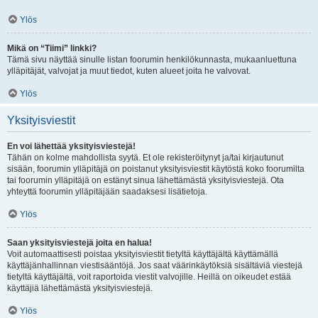
Ylös
Mikä on “Tiimi” linkki?
Tämä sivu näyttää sinulle listan foorumin henkilökunnasta, mukaanluettuna
ylläpitäjät, valvojat ja muut tiedot, kuten alueet joita he valvovat.
Ylös
Yksityisviestit
En voi lähettää yksityisviestejä!
Tähän on kolme mahdollista syytä. Et ole rekisteröitynyt ja/tai kirjautunut
sisään, foorumin ylläpitäjä on poistanut yksityisviestit käytöstä koko foorumilta
tai foorumin ylläpitäjä on estänyt sinua lähettämästä yksityisviestejä. Ota
yhteyttä foorumin ylläpitäjään saadaksesi lisätietoja.
Ylös
Saan yksityisviestejä joita en halua!
Voit automaattisesti poistaa yksityisviestit tietyltä käyttäjältä käyttämällä
käyttäjänhallinnan viestisääntöjä. Jos saat väärinkäytöksiä sisältäviä viestejä
tietyltä käyttäjältä, voit raportoida viestit valvojille. Heillä on oikeudet estää
käyttäjiä lähettämästä yksityisviestejä.
Ylös