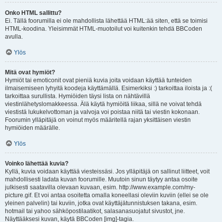
Onko HTML sallittu?
Ei. Tällä foorumilla ei ole mahdollista lähettää HTML:ää siten, että se toimisi
HTML-koodina. Yleisimmät HTML-muotoilut voi kuitenkin tehdä BBCoden
avulla.
Ylös
Mitä ovat hymiöt?
Hymiöt tai emoticonit ovat pieniä kuvia joita voidaan käyttää tunteiden
ilmaisemiseen lyhyitä koodeja käyttämällä. Esimerkiksi :) tarkoittaa iloista ja :(
tarkoittaa surullista. Hymiöiden täysi lista on nähtävillä
viestinlähetyslomakkeessa. Älä käytä hymiöitä liikaa, sillä ne voivat tehdä
viestistä lukukelvottoman ja valvoja voi poistaa niitä tai viestin kokonaan.
Foorumin ylläpitäjä on voinut myös määritellä rajan yksittäisen viestin
hymiöiden määrälle.
Ylös
Voinko lähettää kuvia?
Kyllä, kuvia voidaan käyttää viesteissäsi. Jos ylläpitäjä on sallinut liitteet, voit
mahdollisesti ladata kuvan foorumille. Muutoin sinun täytyy antaa osoite
julkisesti saatavilla olevaan kuvaan, esim. http://www.example.com/my-
picture.gif. Et voi antaa osoitetta omalla koneellasi oleviin kuviin (ellei se ole
yleinen palvelin) tai kuviin, jotka ovat käyttäjätunnistuksen takana, esim.
hotmail tai yahoo sähköpostilaatikot, salasanasuojatut sivustot, jne.
Näyttääksesi kuvan, käytä BBCoden [img]-tagia.