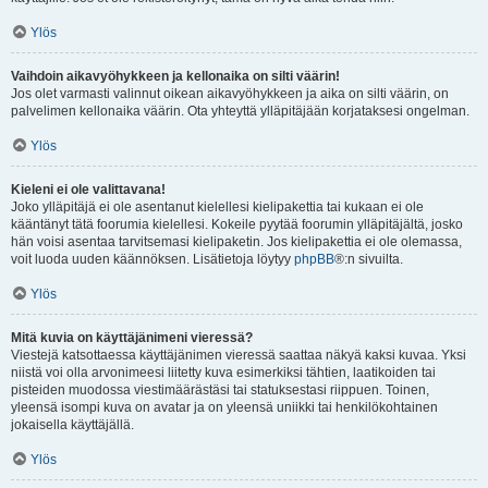
Ylös
Vaihdoin aikavyöhykkeen ja kellonaika on silti väärin!
Jos olet varmasti valinnut oikean aikavyöhykkeen ja aika on silti väärin, on
palvelimen kellonaika väärin. Ota yhteyttä ylläpitäjään korjataksesi ongelman.
Ylös
Kieleni ei ole valittavana!
Joko ylläpitäjä ei ole asentanut kielellesi kielipakettia tai kukaan ei ole
kääntänyt tätä foorumia kielellesi. Kokeile pyytää foorumin ylläpitäjältä, josko
hän voisi asentaa tarvitsemasi kielipaketin. Jos kielipakettia ei ole olemassa,
voit luoda uuden käännöksen. Lisätietoja löytyy
phpBB
®:n sivuilta.
Ylös
Mitä kuvia on käyttäjänimeni vieressä?
Viestejä katsottaessa käyttäjänimen vieressä saattaa näkyä kaksi kuvaa. Yksi
niistä voi olla arvonimeesi liitetty kuva esimerkiksi tähtien, laatikoiden tai
pisteiden muodossa viestimäärästäsi tai statuksestasi riippuen. Toinen,
yleensä isompi kuva on avatar ja on yleensä uniikki tai henkilökohtainen
jokaisella käyttäjällä.
Ylös