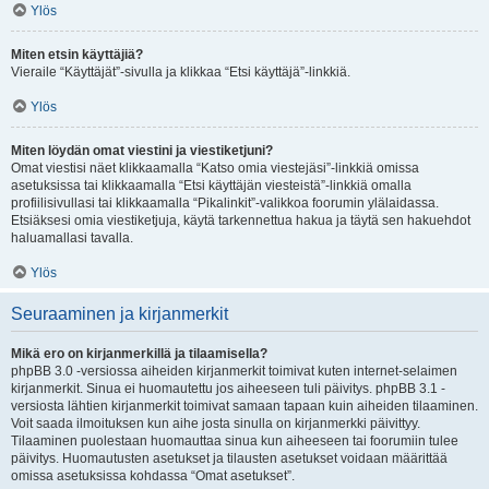
Ylös
Miten etsin käyttäjiä?
Vieraile “Käyttäjät”-sivulla ja klikkaa “Etsi käyttäjä”-linkkiä.
Ylös
Miten löydän omat viestini ja viestiketjuni?
Omat viestisi näet klikkaamalla “Katso omia viestejäsi”-linkkiä omissa
asetuksissa tai klikkaamalla “Etsi käyttäjän viesteistä”-linkkiä omalla
profiilisivullasi tai klikkaamalla “Pikalinkit”-valikkoa foorumin ylälaidassa.
Etsiäksesi omia viestiketjuja, käytä tarkennettua hakua ja täytä sen hakuehdot
haluamallasi tavalla.
Ylös
Seuraaminen ja kirjanmerkit
Mikä ero on kirjanmerkillä ja tilaamisella?
phpBB 3.0 -versiossa aiheiden kirjanmerkit toimivat kuten internet-selaimen
kirjanmerkit. Sinua ei huomautettu jos aiheeseen tuli päivitys. phpBB 3.1 -
versiosta lähtien kirjanmerkit toimivat samaan tapaan kuin aiheiden tilaaminen.
Voit saada ilmoituksen kun aihe josta sinulla on kirjanmerkki päivittyy.
Tilaaminen puolestaan huomauttaa sinua kun aiheeseen tai foorumiin tulee
päivitys. Huomautusten asetukset ja tilausten asetukset voidaan määrittää
omissa asetuksissa kohdassa “Omat asetukset”.