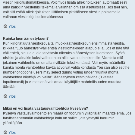
viestin kirjoituslomakkeessa. Voit myös lisätä allekirjoituksen automaattisesti
aina kaikkiin viesteihisi tekemällä valinnan omissa asetuksissa. Jos teet niin,
voit silti estää allekirjoituksen liittämisen yksittäiseen viestiin poistamalla
valinnan viestinkirjoituslomakkeessa.
Ylös
Kuinka luon äänestyksen?
Kun kirjoitat uuta viestiketjua tai muokkaat viestiketjun ensimmäistä viestiä,
klikkaa "Luo äänestys"-välilehteä viestilomakkeen alapuolella. Jos et näe tätä
välilehteä, sinulla ei ole tarvittavia oikeuksia äänestysten luomiseen. Syötä
otsikko ja ainakin kaksi vaihtoehtoa niille varattuihin kenttiin. Varmista että
jokainen vaihtoehto on omalla rivillään tekstikentässä. Voit myös määritellä
kuinka monta vaihtoehtoa käyttäjät voivat valita kohdasta You can also set the
number of options users may select during voting under “Kuinka monta
vaihtoehtoa käyttäjä voi valita”, äänestyksen kesto päivinä (0 kestää
loputtomasti) ja viimeisenä voit antaa käyttäjille mahdollisuuden muuttaa
ääntään.
Ylös
Miksi en voi lisätä vastausvaihtoehtoja kyselyyn?
Kyselyn vastausvaihtoehtojen määrä on foorumin ylläpitäjän määrittelemä. Jos
tarvitset enemmän vaihtoehtoja kuin on sallittu, ota yhteyttä foorumin
ylläpitäjään.
Ylös