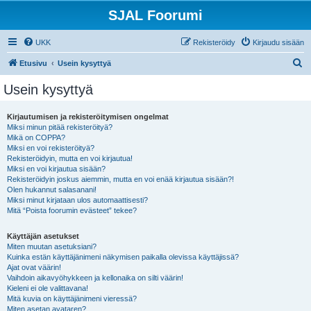
SJAL Foorumi
UKK
Rekisteröidy
Kirjaudu sisään
E
Etusivu
Usein kysyttyä
t
Usein kysyttyä
s
i
Kirjautumisen ja rekisteröitymisen ongelmat
Miksi minun pitää rekisteröityä?
Mikä on COPPA?
Miksi en voi rekisteröityä?
Rekisteröidyin, mutta en voi kirjautua!
Miksi en voi kirjautua sisään?
Rekisteröidyin joskus aiemmin, mutta en voi enää kirjautua sisään?!
Olen hukannut salasanani!
Miksi minut kirjataan ulos automaattisesti?
Mitä “Poista foorumin evästeet” tekee?
Käyttäjän asetukset
Miten muutan asetuksiani?
Kuinka estän käyttäjänimeni näkymisen paikalla olevissa käyttäjissä?
Ajat ovat väärin!
Vaihdoin aikavyöhykkeen ja kellonaika on silti väärin!
Kieleni ei ole valittavana!
Mitä kuvia on käyttäjänimeni vieressä?
Miten asetan avataren?