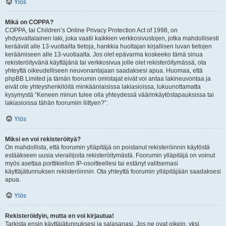
Ylös
Mikä on COPPA?
COPPA, tai Children’s Online Privacy Protection Act of 1998, on
yhdysvaltalainen laki, joka vaatii kaikkien verkkosivustojen, jotka mahdollisesti
keräävät alle 13-vuotiailta tietoja, hankkia huoltajan kirjallisen luvan tietojen
keräämiseen alle 13-vuotiaalta. Jos olet epävarma koskeeko tämä sinua
rekisteröityvänä käyttäjänä tai verkkosivua jolle olet rekisteröitymässä, ota
yhteyttä oikeudelliseen neuvonantajaan saadaksesi apua. Huomaa, että
phpBB Limited ja tämän foorumin omistajat eivät voi antaa lakineuvontaa ja
eivät ole yhteyshenkilöitä minkäänlaisissa lakiasioissa, lukuunottamatta
kysymystä “Keneen minun tulee olla yhteydessä väärinkäytöstapauksissa tai
lakiasioissa tähän foorumiin liittyen?”.
Ylös
Miksi en voi rekisteröityä?
On mahdollista, että foorumin ylläpitäjä on poistanut rekisteröinnin käytöstä
estääkseen uusia vierailijoita rekisteröitymästä. Foorumin ylläpitäjä on voinut
myös asettaa porttikiellon IP-osoitteellesi tai estänyt valitsemasi
käyttäjätunnuksen rekisteröinnin. Ota yhteyttä foorumin ylläpitäjään saadaksesi
apua.
Ylös
Rekisteröidyin, mutta en voi kirjautua!
Tarkista ensin käyttäjätunnuksesi ja salasanasi. Jos ne ovat oikein, yksi