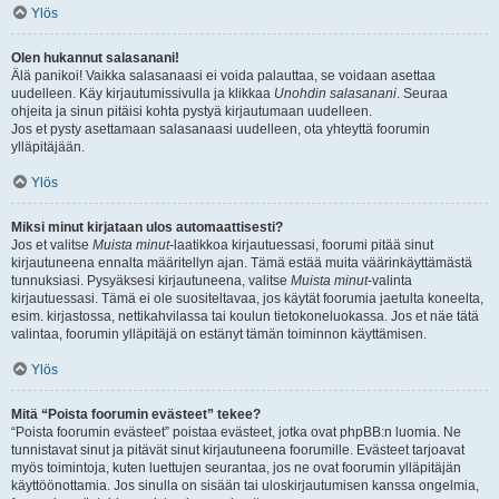
Ylös
Olen hukannut salasanani!
Älä panikoi! Vaikka salasanaasi ei voida palauttaa, se voidaan asettaa
uudelleen. Käy kirjautumissivulla ja klikkaa
Unohdin salasanani
. Seuraa
ohjeita ja sinun pitäisi kohta pystyä kirjautumaan uudelleen.
Jos et pysty asettamaan salasanaasi uudelleen, ota yhteyttä foorumin
ylläpitäjään.
Ylös
Miksi minut kirjataan ulos automaattisesti?
Jos et valitse
Muista minut
-laatikkoa kirjautuessasi, foorumi pitää sinut
kirjautuneena ennalta määritellyn ajan. Tämä estää muita väärinkäyttämästä
tunnuksiasi. Pysyäksesi kirjautuneena, valitse
Muista minut
-valinta
kirjautuessasi. Tämä ei ole suositeltavaa, jos käytät foorumia jaetulta koneelta,
esim. kirjastossa, nettikahvilassa tai koulun tietokoneluokassa. Jos et näe tätä
valintaa, foorumin ylläpitäjä on estänyt tämän toiminnon käyttämisen.
Ylös
Mitä “Poista foorumin evästeet” tekee?
“Poista foorumin evästeet” poistaa evästeet, jotka ovat phpBB:n luomia. Ne
tunnistavat sinut ja pitävät sinut kirjautuneena foorumille. Evästeet tarjoavat
myös toimintoja, kuten luettujen seurantaa, jos ne ovat foorumin ylläpitäjän
käyttöönottamia. Jos sinulla on sisään tai uloskirjautumisen kanssa ongelmia,