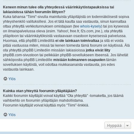
Keneen minun tulee olla yhteydessä väärinkäytöstapauksissa tai
lakiasioissa tähän foorumiin liittyen?
Kuka tahansa “Tiimi”-sivulla mainituista ylläpitäjistä on todennäköisesti sopiva
yhteyshenkilö valituksillesi. Jos et tätä kautta saa vastausta, sinun kannattaa
ottaa yhteyttä verkkotunnuksen omistajaan (tee
whois-kysely
) tai jos kyseessä
on ilmaispalvelussa oleva (esim. Yahoo!, free.fr, f2s.com, jne.), ota yhteyttä
ylläpitoon tai väärinkäytöksistä vastaavaan osastoon kyseisessä palvelussa.
Huomaa, että phpBB Limitedillä
ei ole lainkaan toimivaltaa
ja sitä ei voida
pitää vastuussa miten, missä tai kenen toimesta tämä foorumi on käytössä. Älä
ota yhteyttä phpBB Limitediin missään lakiasioissa
jotka eivät liity
phpBB.com-sivustoon tai pelkkään phpBB-sovellukseen itseensä. Jos lähetät
sähköpostia phpBB Limitedille
mistään kolmannen osapuolen
tämän
sovelluksen käytöstä, voit odottaa niukkasanaista vastausta, jos edes
vastausta lainkaan.
Ylös
Kuinka otan yhteyttä foorumin ylläpitäjään?
Kaikki foorumin käyttäjät voivat käyttää “Ota yhteyttä” -lomaketta, jos täämä
vaihtoehto on foorumin ylläpitäjän mahdollistama.
Foorumin käyttäjät voivat käyttää myös “Tiimi”-linkkiä.
Ylös
Hyppää