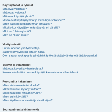
Käyttäjätasot ja ryhmät
Mitä ovat ylläpitäjät?
Mitä ovatr valvojat?
Mitä ovat käyttäjäryhmät?
Missä ovat käyttäjäryhmät ja miten liityn sellaiseen?
Miten pääsen käyttäjäryhmän johtajaksi?
Miksi jotkut käyttäjäryhmät näkyvät eri väreillä?
Mikä on “oletusryhmä”?
Mikä on “Tiimi” linkki?
Yksityisviestit
En voi lähettää yksityisviestejä!
Saan yksityisviestejä joita en halua!
Olen saanut roskapostia tai väärinkäytöksiä sisältäviä viestejä tältä foorumilta!
Ystävät ja vihamiehet
Mitä ovat kaveri ja vihamieslistat?
Kuinka voin lisätä / poistaa käyttäjiä kavereista tai vihamiehistä
Foorumilta hakeminen
Miten etsin alueelta tai alueilta?
Miksi hakuni ei löytänyt mitään?
Miksi haku johti tyhjään sivuun!?
Miten etsin käyttäjiä?
Miten löydän omat viestini ja viestiketjuni?
Seuraaminen ja kirjanmerkit