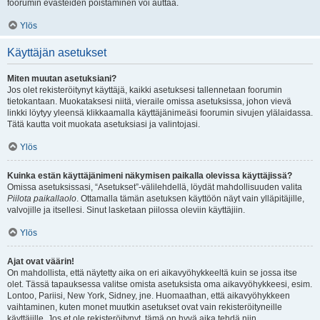
foorumin evästeiden poistaminen voi auttaa.
Ylös
Käyttäjän asetukset
Miten muutan asetuksiani?
Jos olet rekisteröitynyt käyttäjä, kaikki asetuksesi tallennetaan foorumin
tietokantaan. Muokataksesi niitä, vieraile omissa asetuksissa, johon vievä
linkki löytyy yleensä klikkaamalla käyttäjänimeäsi foorumin sivujen ylälaidassa.
Tätä kautta voit muokata asetuksiasi ja valintojasi.
Ylös
Kuinka estän käyttäjänimeni näkymisen paikalla olevissa käyttäjissä?
Omissa asetuksissasi, “Asetukset”-välilehdellä, löydät mahdollisuuden valita
Piilota paikallaolo
. Ottamalla tämän asetuksen käyttöön näyt vain ylläpitäjille,
valvojille ja itsellesi. Sinut lasketaan piilossa oleviin käyttäjiin.
Ylös
Ajat ovat väärin!
On mahdollista, että näytetty aika on eri aikavyöhykkeeltä kuin se jossa itse
olet. Tässä tapauksessa valitse omista asetuksista oma aikavyöhykkeesi, esim.
Lontoo, Pariisi, New York, Sidney, jne. Huomaathan, että aikavyöhykkeen
vaihtaminen, kuten monet muutkin asetukset ovat vain rekisteröityneille
käyttäjille. Jos et ole rekisteröitynyt, tämä on hyvä aika tehdä niin.