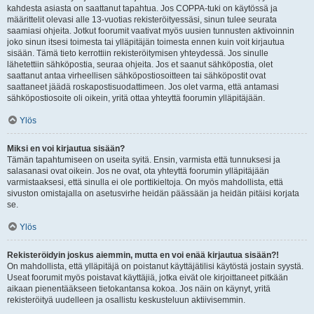
kahdesta asiasta on saattanut tapahtua. Jos COPPA-tuki on käytössä ja
määrittelit olevasi alle 13-vuotias rekisteröityessäsi, sinun tulee seurata
saamiasi ohjeita. Jotkut foorumit vaativat myös uusien tunnusten aktivoinnin
joko sinun itsesi toimesta tai ylläpitäjän toimesta ennen kuin voit kirjautua
sisään. Tämä tieto kerrottiin rekisteröitymisen yhteydessä. Jos sinulle
lähetettiin sähköpostia, seuraa ohjeita. Jos et saanut sähköpostia, olet
saattanut antaa virheellisen sähköpostiosoitteen tai sähköpostit ovat
saattaneet jäädä roskapostisuodattimeen. Jos olet varma, että antamasi
sähköpostiosoite oli oikein, yritä ottaa yhteyttä foorumin ylläpitäjään.
Ylös
Miksi en voi kirjautua sisään?
Tämän tapahtumiseen on useita syitä. Ensin, varmista että tunnuksesi ja
salasanasi ovat oikein. Jos ne ovat, ota yhteyttä foorumin ylläpitäjään
varmistaaksesi, että sinulla ei ole porttikieltoja. On myös mahdollista, että
sivuston omistajalla on asetusvirhe heidän päässään ja heidän pitäisi korjata
se.
Ylös
Rekisteröidyin joskus aiemmin, mutta en voi enää kirjautua sisään?!
On mahdollista, että ylläpitäjä on poistanut käyttäjätilisi käytöstä jostain syystä.
Useat foorumit myös poistavat käyttäjiä, jotka eivät ole kirjoittaneet pitkään
aikaan pienentääkseen tietokantansa kokoa. Jos näin on käynyt, yritä
rekisteröityä uudelleen ja osallistu keskusteluun aktiivisemmin.