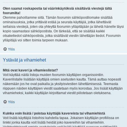
Olen saanut roskapostia tai väärinkäytöksiä sisältäviä viestejä tältä
foorumilta!
Olemme pahoillamme siitä. Tämän foorumin sähköpostilomake sisältää
ominaisuuksia, jotka yrittävät estää ja seurata käyttäjiä, jotka lähettävät
sellaisia viestejä, joten ota yhteyttä foorumin ylläpitäjään ja lähetä hänelle täysi
kopio saamastasi sähköpostista. On tärkeää, että se sisältää kaikki
otsaketiedot sähköpostista, jotka sisältävät viestin lähettäjän tiedot. Foorumin
ylläpitäjä voi sitten toimia tarpeen mukaan.
Ylös
Ystävät ja vihamiehet
Mitä ovat kaveri ja vihamieslistat?
Voit käyttää näitä listoja muiden foorumin käyttäjien organisointiin.
Kaverilistalle lisätään käyttäjiä omien asetusten kautta. Tämä auttaa nopeasti
näkemään jos he ovat paikalla ja yksityisviestien lähettämisessä. Teemasta
riippuen näiden käyttäjien viestit saatetaan myös korostaa. Jos lisäät käyttäjän
vihamieheksi, kaikki käyttäjän kirjoittamat viestit piilotetaan oletuksena.
Ylös
Kuinka voin lisätä / poistaa käyttäjiä kavereista tai vihamiehistä
Voit lisätä käyttäjiä listoihisi kahdella tapaa. Jokaisen käyttäjän profiilissa on
linkki jonka kautta voit lisätä heidät joko kavereihin tai vihamiehiin.