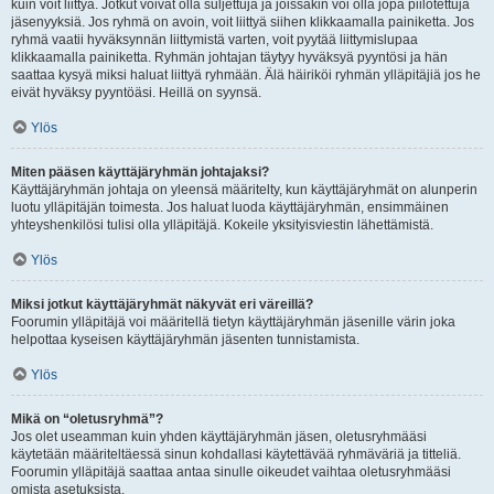
kuin voit liittyä. Jotkut voivat olla suljettuja ja joissakin voi olla jopa piilotettuja
jäsenyyksiä. Jos ryhmä on avoin, voit liittyä siihen klikkaamalla painiketta. Jos
ryhmä vaatii hyväksynnän liittymistä varten, voit pyytää liittymislupaa
klikkaamalla painiketta. Ryhmän johtajan täytyy hyväksyä pyyntösi ja hän
saattaa kysyä miksi haluat liittyä ryhmään. Älä häiriköi ryhmän ylläpitäjiä jos he
eivät hyväksy pyyntöäsi. Heillä on syynsä.
Ylös
Miten pääsen käyttäjäryhmän johtajaksi?
Käyttäjäryhmän johtaja on yleensä määritelty, kun käyttäjäryhmät on alunperin
luotu ylläpitäjän toimesta. Jos haluat luoda käyttäjäryhmän, ensimmäinen
yhteyshenkilösi tulisi olla ylläpitäjä. Kokeile yksityisviestin lähettämistä.
Ylös
Miksi jotkut käyttäjäryhmät näkyvät eri väreillä?
Foorumin ylläpitäjä voi määritellä tietyn käyttäjäryhmän jäsenille värin joka
helpottaa kyseisen käyttäjäryhmän jäsenten tunnistamista.
Ylös
Mikä on “oletusryhmä”?
Jos olet useamman kuin yhden käyttäjäryhmän jäsen, oletusryhmääsi
käytetään määriteltäessä sinun kohdallasi käytettävää ryhmäväriä ja titteliä.
Foorumin ylläpitäjä saattaa antaa sinulle oikeudet vaihtaa oletusryhmääsi
omista asetuksista.