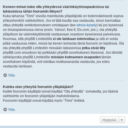
Keneen minun tulee olla yhteydessä väärinkäytöstapauksissa tai
lakiasioissa tähän foorumiin liittyen?
Kuka tahansa “Tiimi”-sivulla mainituista ylläpitäjistä on todennäköisesti sopiva
yhteyshenkilö valituksillesi. Jos et tätä kautta saa vastausta, sinun kannattaa
ottaa yhteyttä verkkotunnuksen omistajaan (tee
whois-kysely
) tai jos kyseessä
on ilmaispalvelussa oleva (esim. Yahoo!, free.fr, f2s.com, jne.), ota yhteyttä
ylläpitoon tai väärinkäytöksistä vastaavaan osastoon kyseisessä palvelussa.
Huomaa, että phpBB Limitedillä
ei ole lainkaan toimivaltaa
ja sitä ei voida
pitää vastuussa miten, missä tai kenen toimesta tämä foorumi on käytössä. Älä
ota yhteyttä phpBB Limitediin missään lakiasioissa
jotka eivät liity
phpBB.com-sivustoon tai pelkkään phpBB-sovellukseen itseensä. Jos lähetät
sähköpostia phpBB Limitedille
mistään kolmannen osapuolen
tämän
sovelluksen käytöstä, voit odottaa niukkasanaista vastausta, jos edes
vastausta lainkaan.
Ylös
Kuinka otan yhteyttä foorumin ylläpitäjään?
Kaikki foorumin käyttäjät voivat käyttää “Ota yhteyttä” -lomaketta, jos täämä
vaihtoehto on foorumin ylläpitäjän mahdollistama.
Foorumin käyttäjät voivat käyttää myös “Tiimi”-linkkiä.
Ylös
Hyppää