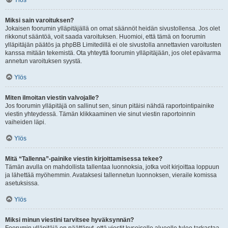
Ylös
Miksi sain varoituksen?
Jokaisen foorumin ylläpitäjällä on omat säännöt heidän sivustollensa. Jos olet
rikkonut sääntöä, voit saada varoituksen. Huomioi, että tämä on foorumin
ylläpitäjän päätös ja phpBB Limitedillä ei ole sivustolla annettavien varoitusten
kanssa mitään tekemistä. Ota yhteyttä foorumin ylläpitäjään, jos olet epävarma
annetun varoituksen syystä.
Ylös
Miten ilmoitan viestin valvojalle?
Jos foorumin ylläpitäjä on sallinut sen, sinun pitäisi nähdä raportointipainike
viestin yhteydessä. Tämän klikkaaminen vie sinut viestin raportoinnin
vaiheiden läpi.
Ylös
Mitä “Tallenna”-painike viestin kirjoittamisessa tekee?
Tämän avulla on mahdollista tallentaa luonnoksia, jotka voit kirjoittaa loppuun
ja lähettää myöhemmin. Avataksesi tallennetun luonnoksen, vieraile komissa
asetuksissa.
Ylös
Miksi minun viestini tarvitsee hyväksynnän?