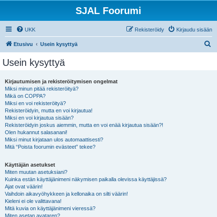
SJAL Foorumi
UKK
Rekisteröidy
Kirjaudu sisään
E
Etusivu
Usein kysyttyä
t
Usein kysyttyä
s
i
Kirjautumisen ja rekisteröitymisen ongelmat
Miksi minun pitää rekisteröityä?
Mikä on COPPA?
Miksi en voi rekisteröityä?
Rekisteröidyin, mutta en voi kirjautua!
Miksi en voi kirjautua sisään?
Rekisteröidyin joskus aiemmin, mutta en voi enää kirjautua sisään?!
Olen hukannut salasanani!
Miksi minut kirjataan ulos automaattisesti?
Mitä “Poista foorumin evästeet” tekee?
Käyttäjän asetukset
Miten muutan asetuksiani?
Kuinka estän käyttäjänimeni näkymisen paikalla olevissa käyttäjissä?
Ajat ovat väärin!
Vaihdoin aikavyöhykkeen ja kellonaika on silti väärin!
Kieleni ei ole valittavana!
Mitä kuvia on käyttäjänimeni vieressä?
Miten asetan avataren?