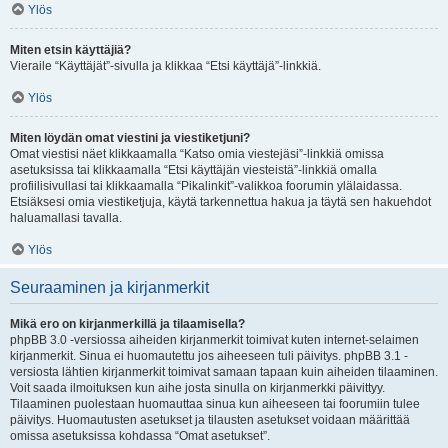
Ylös
Miten etsin käyttäjiä?
Vieraile “Käyttäjät”-sivulla ja klikkaa “Etsi käyttäjä”-linkkiä.
Ylös
Miten löydän omat viestini ja viestiketjuni?
Omat viestisi näet klikkaamalla “Katso omia viestejäsi”-linkkiä omissa
asetuksissa tai klikkaamalla “Etsi käyttäjän viesteistä”-linkkiä omalla
profiilisivullasi tai klikkaamalla “Pikalinkit”-valikkoa foorumin ylälaidassa.
Etsiäksesi omia viestiketjuja, käytä tarkennettua hakua ja täytä sen hakuehdot
haluamallasi tavalla.
Ylös
Seuraaminen ja kirjanmerkit
Mikä ero on kirjanmerkillä ja tilaamisella?
phpBB 3.0 -versiossa aiheiden kirjanmerkit toimivat kuten internet-selaimen
kirjanmerkit. Sinua ei huomautettu jos aiheeseen tuli päivitys. phpBB 3.1 -
versiosta lähtien kirjanmerkit toimivat samaan tapaan kuin aiheiden tilaaminen.
Voit saada ilmoituksen kun aihe josta sinulla on kirjanmerkki päivittyy.
Tilaaminen puolestaan huomauttaa sinua kun aiheeseen tai foorumiin tulee
päivitys. Huomautusten asetukset ja tilausten asetukset voidaan määrittää
omissa asetuksissa kohdassa “Omat asetukset”.