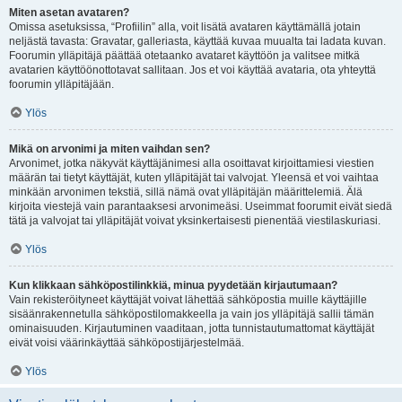
Miten asetan avataren?
Omissa asetuksissa, “Profiilin” alla, voit lisätä avataren käyttämällä jotain
neljästä tavasta: Gravatar, galleriasta, käyttää kuvaa muualta tai ladata kuvan.
Foorumin ylläpitäjä päättää otetaanko avataret käyttöön ja valitsee mitkä
avatarien käyttöönottotavat sallitaan. Jos et voi käyttää avataria, ota yhteyttä
foorumin ylläpitäjään.
Ylös
Mikä on arvonimi ja miten vaihdan sen?
Arvonimet, jotka näkyvät käyttäjänimesi alla osoittavat kirjoittamiesi viestien
määrän tai tietyt käyttäjät, kuten ylläpitäjät tai valvojat. Yleensä et voi vaihtaa
minkään arvonimen tekstiä, sillä nämä ovat ylläpitäjän määrittelemiä. Älä
kirjoita viestejä vain parantaaksesi arvonimeäsi. Useimmat foorumit eivät siedä
tätä ja valvojat tai ylläpitäjät voivat yksinkertaisesti pienentää viestilaskuriasi.
Ylös
Kun klikkaan sähköpostilinkkiä, minua pyydetään kirjautumaan?
Vain rekisteröityneet käyttäjät voivat lähettää sähköpostia muille käyttäjille
sisäänrakennetulla sähköpostilomakkeella ja vain jos ylläpitäjä sallii tämän
ominaisuuden. Kirjautuminen vaaditaan, jotta tunnistautumattomat käyttäjät
eivät voisi väärinkäyttää sähköpostijärjestelmää.
Ylös