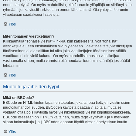
Foorumin ylläpitäjä on päättänyt, että viestit kyseiselle alueelle tulee tarkastaa
ennen lähetystä. On myös mahdollista, että foorumin ylläpitäjä on siirtänyt sinut
ryhmään, jonka viestit tarkistetaan ennen lähettämistä. Ota yhteyttä foorumin
ylläpitäjään saadaksesi lisätietoja.
Ylös
Miten tönäisen viestiketjuani?
Klikkaamalla “Tönaise viestiä” -linkkiä, kun katselet sitä, voit “tönäistä”
viestiketjua alueen ensimmäisen sivun yläosaan. Jos et näe tätä, viestiketjujen
tönäiseminen ei ole sallittua tai aika joka viestiketjujen tönäisemisen välillä
vaaditaan ei ole vielä kulunut. On myös mahdollista nostaa viestiketjua
vastaamalla siihen, mutta varmista että noudatat foorumin sääntöjä jos päätät
tehdä niin.
Ylös
Muotoilu ja aiheiden tyypit
Mikä on BBCode?
BBCode on HTML-kielen tapainen toteutus, joka tarjoaa tiettyjen viestin osien
muotoilumahdollisuuden. BBCoden käytöstä päättää ylläpitäjä, mutta se
voidaan ottaa pois käytöstä myös viestikohtaisesti viestin kirjoituslomakkeella.
BBCode itsessään on HTML:n kaltainen, mutta tagit käyttävät < ja > merkkien
sijaan hakasulkuja [ ja ]. BBCoden oppaan löydät viestinlähetyssivun kautta.
Ylös