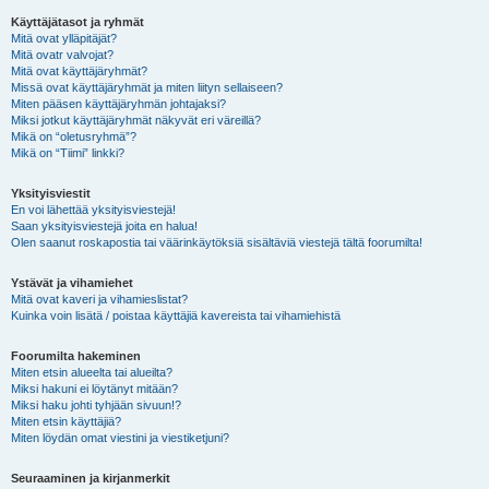
Käyttäjätasot ja ryhmät
Mitä ovat ylläpitäjät?
Mitä ovatr valvojat?
Mitä ovat käyttäjäryhmät?
Missä ovat käyttäjäryhmät ja miten liityn sellaiseen?
Miten pääsen käyttäjäryhmän johtajaksi?
Miksi jotkut käyttäjäryhmät näkyvät eri väreillä?
Mikä on “oletusryhmä”?
Mikä on “Tiimi” linkki?
Yksityisviestit
En voi lähettää yksityisviestejä!
Saan yksityisviestejä joita en halua!
Olen saanut roskapostia tai väärinkäytöksiä sisältäviä viestejä tältä foorumilta!
Ystävät ja vihamiehet
Mitä ovat kaveri ja vihamieslistat?
Kuinka voin lisätä / poistaa käyttäjiä kavereista tai vihamiehistä
Foorumilta hakeminen
Miten etsin alueelta tai alueilta?
Miksi hakuni ei löytänyt mitään?
Miksi haku johti tyhjään sivuun!?
Miten etsin käyttäjiä?
Miten löydän omat viestini ja viestiketjuni?
Seuraaminen ja kirjanmerkit