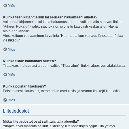
Ylös
Kuinka teen kirjanmerkin tai seuraan haluamaani aihetta?
Voit tehdä kirjanmekin tai tilata haluamasi aiheen valitsemalla sopivan linkin
“Aiheen työkalut” -valikossa, joka on sijoitettu kätevästi keskustelun ylä- ja
alalaidan lähelle.
Viestiketjuun vastaaminen ja valinta “Huomauta kun vastaus lähetetään” tilaa
viestiketjun.
Ylös
Kuinka tilaan haluamani alueen?
Tilataksesi haluamasi alueen, valitse “Tilaa alue” -linkki, aluesivun alalaidassa.
Ylös
Kuinka poistan tilaukseni?
Poistaaksesi tilauksiasi, mene omiin asetuksiisi ja seuraa linkkejä tilauksiisi.
Ylös
Liitetiedostot
Mitkä liitetiedostot ovat sallittuja tällä alueella?
Ylläpitäjä voi määrätä sallitut ja kielletyt liitetiedostojen tyypit. Ota yhteys