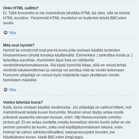
Onko HTML sallittu?
Ei. Tällä foorumilla ei ole mahdollista lähettää HTML:ää siten, että se toimisi
HTML-koodina. Yleisimmät HTML-muotoilut voi kuitenkin tehdä BBCoden
avulla.
Ylös
Mitä ovat hymiöt?
Hymiöt tai emoticonit ovat pieniä kuvia joita voidaan käyttää tunteiden
ilmaisemiseen lyhyitä koodeja käyttämällä. Esimerkiksi :) tarkoittaa iloista ja :(
tarkoittaa surullista. Hymiöiden täysi lista on nähtävillä
viestinlähetyslomakkeessa. Älä käytä hymiöitä liikaa, sillä ne voivat tehdä
viestistä lukukelvottoman ja valvoja voi poistaa niitä tai viestin kokonaan.
Foorumin ylläpitäjä on voinut myös määritellä rajan yksittäisen viestin
hymiöiden määrälle.
Ylös
Voinko lähettää kuvia?
Kyllä, kuvia voidaan käyttää viesteissäsi. Jos ylläpitäjä on sallinut liitteet, voit
mahdollisesti ladata kuvan foorumille. Muutoin sinun täytyy antaa osoite
julkisesti saatavilla olevaan kuvaan, esim. http://www.example.com/my-
picture.gif. Et voi antaa osoitetta omalla koneellasi oleviin kuviin (ellei se ole
yleinen palvelin) tai kuviin, jotka ovat käyttäjätunnistuksen takana, esim.
hotmail tai yahoo sähköpostilaatikot, salasanasuojatut sivustot, jne.
Näyttääksesi kuvan, käytä BBCoden [img]-tagia.