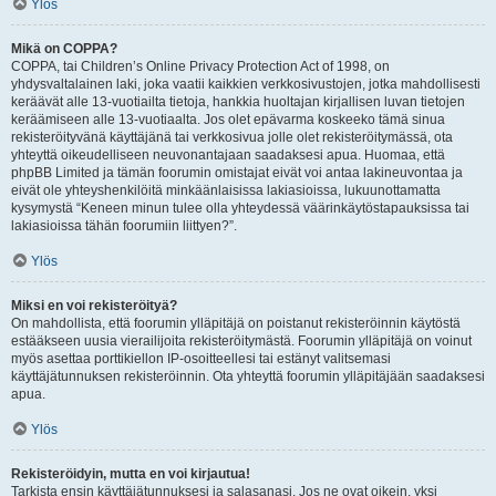
Ylös
Mikä on COPPA?
COPPA, tai Children’s Online Privacy Protection Act of 1998, on
yhdysvaltalainen laki, joka vaatii kaikkien verkkosivustojen, jotka mahdollisesti
keräävät alle 13-vuotiailta tietoja, hankkia huoltajan kirjallisen luvan tietojen
keräämiseen alle 13-vuotiaalta. Jos olet epävarma koskeeko tämä sinua
rekisteröityvänä käyttäjänä tai verkkosivua jolle olet rekisteröitymässä, ota
yhteyttä oikeudelliseen neuvonantajaan saadaksesi apua. Huomaa, että
phpBB Limited ja tämän foorumin omistajat eivät voi antaa lakineuvontaa ja
eivät ole yhteyshenkilöitä minkäänlaisissa lakiasioissa, lukuunottamatta
kysymystä “Keneen minun tulee olla yhteydessä väärinkäytöstapauksissa tai
lakiasioissa tähän foorumiin liittyen?”.
Ylös
Miksi en voi rekisteröityä?
On mahdollista, että foorumin ylläpitäjä on poistanut rekisteröinnin käytöstä
estääkseen uusia vierailijoita rekisteröitymästä. Foorumin ylläpitäjä on voinut
myös asettaa porttikiellon IP-osoitteellesi tai estänyt valitsemasi
käyttäjätunnuksen rekisteröinnin. Ota yhteyttä foorumin ylläpitäjään saadaksesi
apua.
Ylös
Rekisteröidyin, mutta en voi kirjautua!
Tarkista ensin käyttäjätunnuksesi ja salasanasi. Jos ne ovat oikein, yksi