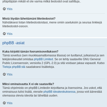
ylläpitäjään mikäli et ole varma mitkä tiedostot ovat sallittuja..
Ylös
Mistä löydän lähettämäni liitetiedostot?
Nähdäksesi listan liitetiedostoistasi, mene omiin asetuksiin ja seuraa linkkejä
liitetiedostot-osioon.
Ylös
phpBB -asiat
Kuka kirjoitti tämän foorumisovelluksen?
Tämä sovellus (sen muokkaamattomassa tilassa) on tuottanut, julkaissut ja sen
tekijänoikeudet omistaa
phpBB Limited
. Se on tehty saataville GNU General
Public Licensenssin, versiolla 2 (GPL-2.0) ja sitä voidaan jakaa vapaasti. Katso
Tietoja phpBB:stä
saadaksesi lisätietoja.
Ylös
Miksi ominaisuutta X ei ole saatavilla?
Tämä ohjelmisto on phpBB Limitedin kirjoittama ja lisensoima. Jos uskot, että
ominaisuus tulisi lisätä, vieraile
phpBB ideakeskuksessa
, jossa voit äänestää
olemassa olevia ideoita tai lähettää uuden.
Ylös