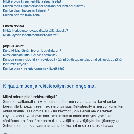
Mikä ero on kirjanmerkillä ja tilaamisella?
Kuinka teen kirjanmerkin tai seuraan haluamaani aihetta?
Kuinka tilaan haluamani alueen?
Kuinka poistan tilaukseni?
Liitetiedostot
Mitkä liitetiedostot ovat sallittuja tällä alueella?
Mistä löydän lähettämäni liitetiedostot?
phpBB -asiat
Kuka kirjoitti tämän foorumisovelluksen?
Miksi ominaisuutta X ei ole saatavilla?
Keneen minun tulee olla yhteydessä väärinkäytöstapauksissa tai lakiasioissa tähän
foorumiin liittyen?
Kuinka otan yhteyttä foorumin ylläpitäjään?
Kirjautumisen ja rekisteröitymisen ongelmat
Miksi minun pitää rekisteröityä?
Sinun ei välttämättä tarvitse, riippuu foorumin ylläpitäjästä, tarvitaanko
foorumilla kirjoittamiseen rekisteröitymistä. Rekisteröityminen voi kuitenkin
antaa sinulle lisää ominaisuuksia käyttöön, jotka eivät ole vieraiden
käytettävissä. Näitä ovat mm. avatar-kuvan määrittely, yksityisviestit,
sähköpostien lähettäminen muille käyttäjille, käyttäjäryhmien jäsenyys jne.
Siihen menee aikaa vain muutamia hetkiä, joten se on suositeltavaa.