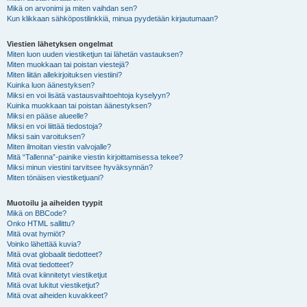
Mikä on arvonimi ja miten vaihdan sen?
Kun klikkaan sähköpostilinkkiä, minua pyydetään kirjautumaan?
Viestien lähetyksen ongelmat
Miten luon uuden viestiketjun tai lähetän vastauksen?
Miten muokkaan tai poistan viestejä?
Miten liitän allekirjoituksen viestiini?
Kuinka luon äänestyksen?
Miksi en voi lisätä vastausvaihtoehtoja kyselyyn?
Kuinka muokkaan tai poistan äänestyksen?
Miksi en pääse alueelle?
Miksi en voi liittää tiedostoja?
Miksi sain varoituksen?
Miten ilmoitan viestin valvojalle?
Mitä “Tallenna”-painike viestin kirjoittamisessa tekee?
Miksi minun viestini tarvitsee hyväksynnän?
Miten tönäisen viestiketjuani?
Muotoilu ja aiheiden tyypit
Mikä on BBCode?
Onko HTML sallittu?
Mitä ovat hymiöt?
Voinko lähettää kuvia?
Mitä ovat globaalit tiedotteet?
Mitä ovat tiedotteet?
Mitä ovat kiinnitetyt viestiketjut
Mitä ovat lukitut viestiketjut?
Mitä ovat aiheiden kuvakkeet?