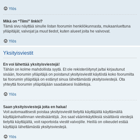
Ylös
Mikä on “Tiimi” linkki?
Tämä sivu näyttää sinulle listan foorumin henkilökunnasta, mukaanluettuna
ylläpitäjät, valvojat ja muut tiedot, kuten alueet joita he valvovat.
Ylös
Yksityisviestit
En voi lähettää yksityisviestejä!
Tähän on kolme mahdollista syytä. Et ole rekisteröitynyt ja/tai kirjautunut
sisään, foorumin ylläpitäjä on poistanut yksityisviestit käytöstä koko foorumilta
tai foorumin ylläpitäjä on estänyt sinua lähettämästä yksityisviestejä. Ota
yhteyttä foorumin ylläpitäjään saadaksesi lisätietoja.
Ylös
Saan yksityisviestejä joita en halua!
Voit automaattisesti poistaa yksityisviestit tietyltä käyttäjältä käyttämällä
käyttäjänhallinnan viestisääntöjä. Jos saat väärinkäytöksiä sisältäviä viestejä
tietyltä käyttäjältä, voit raportoida viestit valvojille. Heillä on oikeudet estää
käyttäjiä lähettämästä yksityisviestejä.
Ylös