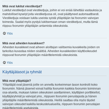
Mitä ovat lukitut viestiketjut?
Lukitut viestiketjut ovat viestiketjuja, joihin ei voi enää lähettää vastauksia ja
mahdolliset kyselyt joita viestiketjussa oli, ovat päättyneet automaattisesti.
Viestiketjuja voidaan lukita useista syistä ylläpitäjän tai foorumin valvojan
toimesta. Saatat myös pystyä lukitsemaan oman viestiketjusi, mutta tämä
riippuu foorumin ylläpitäjän antamista oikeuksista.
Ylös
Mitä ovat aiheiden kuvakkeet?
Aiheiden kuvakkeet ovat aiheen aloittajan valitsemia kuvakkeita joiden on
tarkoitus kuvastaa niiden sisältöä. Aiheiden kuvakkeiden käyttöoikeudet
riippuvat foorumin ylläpitäjän määrittelemistä oikeuksista.
Ylös
Käyttäjätasot ja ryhmät
Mitä ovat ylläpitäjät?
Ylläpitäjät ovat jäseniä joille on annettu korkeimman tason kontrolli koko
foorumiin. Nämä jäsenet voivat hallita foorumin kaikkia foorumin toiminnan
osa-alueita, mukaan lukien oikeuksien asettaminen, käyttäjien porttikiellot,
käyttäjäryhmät ja valvojat yms., riippuen foorumin perustajasta ja hänen
ylläpitäjille määrittelemistä oikeuksista. Heillä saattaa olla myös täydet
valvojan oikeudet kaikilla keskustelualueilla, riippuen foorumin perustajan
määrittelemistä asetuksista.