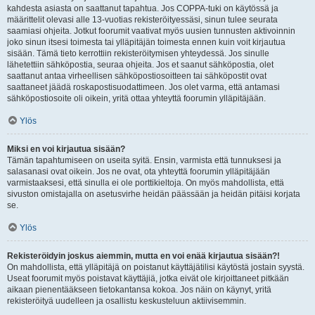
kahdesta asiasta on saattanut tapahtua. Jos COPPA-tuki on käytössä ja
määrittelit olevasi alle 13-vuotias rekisteröityessäsi, sinun tulee seurata
saamiasi ohjeita. Jotkut foorumit vaativat myös uusien tunnusten aktivoinnin
joko sinun itsesi toimesta tai ylläpitäjän toimesta ennen kuin voit kirjautua
sisään. Tämä tieto kerrottiin rekisteröitymisen yhteydessä. Jos sinulle
lähetettiin sähköpostia, seuraa ohjeita. Jos et saanut sähköpostia, olet
saattanut antaa virheellisen sähköpostiosoitteen tai sähköpostit ovat
saattaneet jäädä roskapostisuodattimeen. Jos olet varma, että antamasi
sähköpostiosoite oli oikein, yritä ottaa yhteyttä foorumin ylläpitäjään.
Ylös
Miksi en voi kirjautua sisään?
Tämän tapahtumiseen on useita syitä. Ensin, varmista että tunnuksesi ja
salasanasi ovat oikein. Jos ne ovat, ota yhteyttä foorumin ylläpitäjään
varmistaaksesi, että sinulla ei ole porttikieltoja. On myös mahdollista, että
sivuston omistajalla on asetusvirhe heidän päässään ja heidän pitäisi korjata
se.
Ylös
Rekisteröidyin joskus aiemmin, mutta en voi enää kirjautua sisään?!
On mahdollista, että ylläpitäjä on poistanut käyttäjätilisi käytöstä jostain syystä.
Useat foorumit myös poistavat käyttäjiä, jotka eivät ole kirjoittaneet pitkään
aikaan pienentääkseen tietokantansa kokoa. Jos näin on käynyt, yritä
rekisteröityä uudelleen ja osallistu keskusteluun aktiivisemmin.