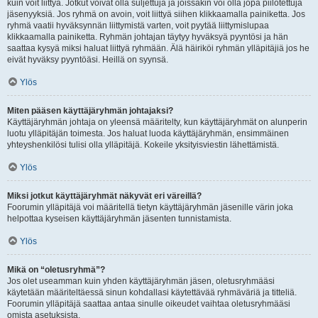
kuin voit liittyä. Jotkut voivat olla suljettuja ja joissakin voi olla jopa piilotettuja
jäsenyyksiä. Jos ryhmä on avoin, voit liittyä siihen klikkaamalla painiketta. Jos
ryhmä vaatii hyväksynnän liittymistä varten, voit pyytää liittymislupaa
klikkaamalla painiketta. Ryhmän johtajan täytyy hyväksyä pyyntösi ja hän
saattaa kysyä miksi haluat liittyä ryhmään. Älä häiriköi ryhmän ylläpitäjiä jos he
eivät hyväksy pyyntöäsi. Heillä on syynsä.
Ylös
Miten pääsen käyttäjäryhmän johtajaksi?
Käyttäjäryhmän johtaja on yleensä määritelty, kun käyttäjäryhmät on alunperin
luotu ylläpitäjän toimesta. Jos haluat luoda käyttäjäryhmän, ensimmäinen
yhteyshenkilösi tulisi olla ylläpitäjä. Kokeile yksityisviestin lähettämistä.
Ylös
Miksi jotkut käyttäjäryhmät näkyvät eri väreillä?
Foorumin ylläpitäjä voi määritellä tietyn käyttäjäryhmän jäsenille värin joka
helpottaa kyseisen käyttäjäryhmän jäsenten tunnistamista.
Ylös
Mikä on “oletusryhmä”?
Jos olet useamman kuin yhden käyttäjäryhmän jäsen, oletusryhmääsi
käytetään määriteltäessä sinun kohdallasi käytettävää ryhmäväriä ja titteliä.
Foorumin ylläpitäjä saattaa antaa sinulle oikeudet vaihtaa oletusryhmääsi
omista asetuksista.