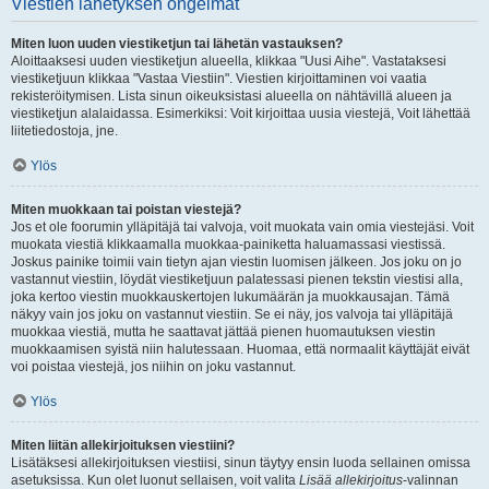
Viestien lähetyksen ongelmat
Miten luon uuden viestiketjun tai lähetän vastauksen?
Aloittaaksesi uuden viestiketjun alueella, klikkaa "Uusi Aihe". Vastataksesi
viestiketjuun klikkaa "Vastaa Viestiin". Viestien kirjoittaminen voi vaatia
rekisteröitymisen. Lista sinun oikeuksistasi alueella on nähtävillä alueen ja
viestiketjun alalaidassa. Esimerkiksi: Voit kirjoittaa uusia viestejä, Voit lähettää
liitetiedostoja, jne.
Ylös
Miten muokkaan tai poistan viestejä?
Jos et ole foorumin ylläpitäjä tai valvoja, voit muokata vain omia viestejäsi. Voit
muokata viestiä klikkaamalla muokkaa-painiketta haluamassasi viestissä.
Joskus painike toimii vain tietyn ajan viestin luomisen jälkeen. Jos joku on jo
vastannut viestiin, löydät viestiketjuun palatessasi pienen tekstin viestisi alla,
joka kertoo viestin muokkauskertojen lukumäärän ja muokkausajan. Tämä
näkyy vain jos joku on vastannut viestiin. Se ei näy, jos valvoja tai ylläpitäjä
muokkaa viestiä, mutta he saattavat jättää pienen huomautuksen viestin
muokkaamisen syistä niin halutessaan. Huomaa, että normaalit käyttäjät eivät
voi poistaa viestejä, jos niihin on joku vastannut.
Ylös
Miten liitän allekirjoituksen viestiini?
Lisätäksesi allekirjoituksen viestiisi, sinun täytyy ensin luoda sellainen omissa
asetuksissa. Kun olet luonut sellaisen, voit valita
Lisää allekirjoitus
-valinnan