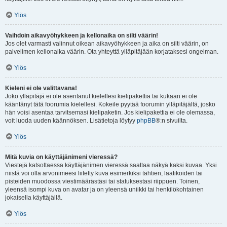
Ylös
Vaihdoin aikavyöhykkeen ja kellonaika on silti väärin!
Jos olet varmasti valinnut oikean aikavyöhykkeen ja aika on silti väärin, on
palvelimen kellonaika väärin. Ota yhteyttä ylläpitäjään korjataksesi ongelman.
Ylös
Kieleni ei ole valittavana!
Joko ylläpitäjä ei ole asentanut kielellesi kielipakettia tai kukaan ei ole
kääntänyt tätä foorumia kielellesi. Kokeile pyytää foorumin ylläpitäjältä, josko
hän voisi asentaa tarvitsemasi kielipaketin. Jos kielipakettia ei ole olemassa,
voit luoda uuden käännöksen. Lisätietoja löytyy
phpBB
®:n sivuilta.
Ylös
Mitä kuvia on käyttäjänimeni vieressä?
Viestejä katsottaessa käyttäjänimen vieressä saattaa näkyä kaksi kuvaa. Yksi
niistä voi olla arvonimeesi liitetty kuva esimerkiksi tähtien, laatikoiden tai
pisteiden muodossa viestimäärästäsi tai statuksestasi riippuen. Toinen,
yleensä isompi kuva on avatar ja on yleensä uniikki tai henkilökohtainen
jokaisella käyttäjällä.
Ylös