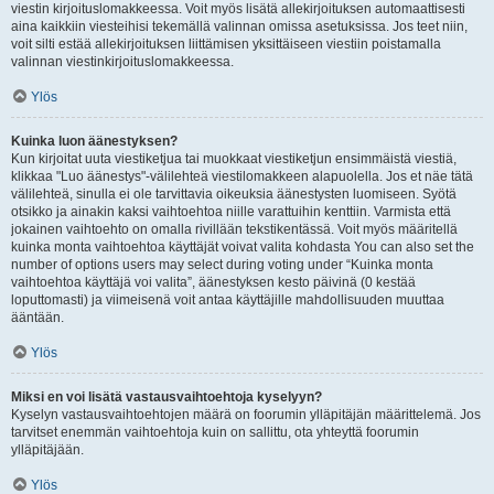
viestin kirjoituslomakkeessa. Voit myös lisätä allekirjoituksen automaattisesti
aina kaikkiin viesteihisi tekemällä valinnan omissa asetuksissa. Jos teet niin,
voit silti estää allekirjoituksen liittämisen yksittäiseen viestiin poistamalla
valinnan viestinkirjoituslomakkeessa.
Ylös
Kuinka luon äänestyksen?
Kun kirjoitat uuta viestiketjua tai muokkaat viestiketjun ensimmäistä viestiä,
klikkaa "Luo äänestys"-välilehteä viestilomakkeen alapuolella. Jos et näe tätä
välilehteä, sinulla ei ole tarvittavia oikeuksia äänestysten luomiseen. Syötä
otsikko ja ainakin kaksi vaihtoehtoa niille varattuihin kenttiin. Varmista että
jokainen vaihtoehto on omalla rivillään tekstikentässä. Voit myös määritellä
kuinka monta vaihtoehtoa käyttäjät voivat valita kohdasta You can also set the
number of options users may select during voting under “Kuinka monta
vaihtoehtoa käyttäjä voi valita”, äänestyksen kesto päivinä (0 kestää
loputtomasti) ja viimeisenä voit antaa käyttäjille mahdollisuuden muuttaa
ääntään.
Ylös
Miksi en voi lisätä vastausvaihtoehtoja kyselyyn?
Kyselyn vastausvaihtoehtojen määrä on foorumin ylläpitäjän määrittelemä. Jos
tarvitset enemmän vaihtoehtoja kuin on sallittu, ota yhteyttä foorumin
ylläpitäjään.
Ylös