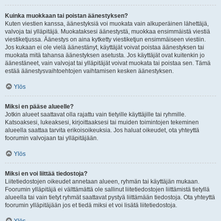
Kuinka muokkaan tai poistan äänestyksen?
Kuten viestien kanssa, äänestyksiä voi muokata vain alkuperäinen lähettäjä,
valvoja tai ylläpitäjä. Muokataksesi äänestystä, muokkaa ensimmäistä viestiä
viestiketjussa. Äänestys on aina kytketty viestiketjun ensimmäiseen viestiin.
Jos kukaan ei ole vielä äänestänyt, käyttäjät voivat poistaa äänestyksen tai
muokata mitä tahansa äänestyksen asetusta. Jos käyttäjät ovat kuitenkin jo
äänestäneet, vain valvojat tai ylläpitäjät voivat muokata tai poistaa sen. Tämä
estää äänestysvaihtoehtojen vaihtamisen kesken äänestyksen.
Ylös
Miksi en pääse alueelle?
Jotkin alueet saattavat olla rajattu vain tietyille käyttäjille tai ryhmille.
Katsoaksesi, lukeaksesi, kirjoittaaksesi tai muiden toimintojen tekeminen
alueella saattaa tarvita erikoisoikeuksia. Jos haluat oikeudet, ota yhteyttä
foorumin valvojaan tai ylläpitäjään.
Ylös
Miksi en voi liittää tiedostoja?
Liitetiedostojen oikeudet annetaan alueen, ryhmän tai käyttäjän mukaan.
Foorumin ylläpitäjä ei välttämättä ole sallinut liitetiedostojen liittämistä tietyllä
alueella tai vain tietyt ryhmät saattavat pystyä liittämään tiedostoja. Ota yhteyttä
foorumin ylläpitäjään jos et tiedä miksi et voi lisätä liitetiedostoja.