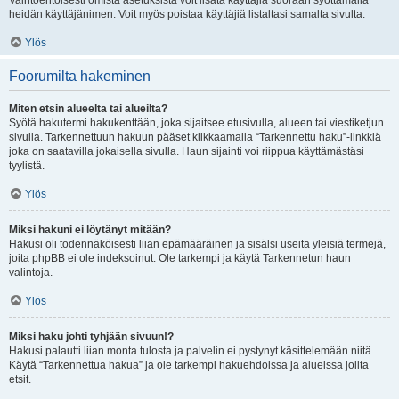
Vaihtoehtoisesti omista asetuksista voit lisätä käyttäjiä suoraan syöttämällä
heidän käyttäjänimen. Voit myös poistaa käyttäjiä listaltasi samalta sivulta.
Ylös
Foorumilta hakeminen
Miten etsin alueelta tai alueilta?
Syötä hakutermi hakukenttään, joka sijaitsee etusivulla, alueen tai viestiketjun
sivulla. Tarkennettuun hakuun pääset klikkaamalla “Tarkennettu haku”-linkkiä
joka on saatavilla jokaisella sivulla. Haun sijainti voi riippua käyttämästäsi
tyylistä.
Ylös
Miksi hakuni ei löytänyt mitään?
Hakusi oli todennäköisesti liian epämääräinen ja sisälsi useita yleisiä termejä,
joita phpBB ei ole indeksoinut. Ole tarkempi ja käytä Tarkennetun haun
valintoja.
Ylös
Miksi haku johti tyhjään sivuun!?
Hakusi palautti liian monta tulosta ja palvelin ei pystynyt käsittelemään niitä.
Käytä “Tarkennettua hakua” ja ole tarkempi hakuehdoissa ja alueissa joilta
etsit.