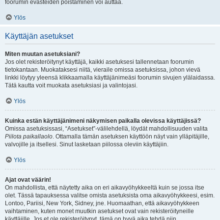
foorumin evästeiden poistaminen voi auttaa.
Ylös
Käyttäjän asetukset
Miten muutan asetuksiani?
Jos olet rekisteröitynyt käyttäjä, kaikki asetuksesi tallennetaan foorumin
tietokantaan. Muokataksesi niitä, vieraile omissa asetuksissa, johon vievä
linkki löytyy yleensä klikkaamalla käyttäjänimeäsi foorumin sivujen ylälaidassa.
Tätä kautta voit muokata asetuksiasi ja valintojasi.
Ylös
Kuinka estän käyttäjänimeni näkymisen paikalla olevissa käyttäjissä?
Omissa asetuksissasi, “Asetukset”-välilehdellä, löydät mahdollisuuden valita
Piilota paikallaolo
. Ottamalla tämän asetuksen käyttöön näyt vain ylläpitäjille,
valvojille ja itsellesi. Sinut lasketaan piilossa oleviin käyttäjiin.
Ylös
Ajat ovat väärin!
On mahdollista, että näytetty aika on eri aikavyöhykkeeltä kuin se jossa itse
olet. Tässä tapauksessa valitse omista asetuksista oma aikavyöhykkeesi, esim.
Lontoo, Pariisi, New York, Sidney, jne. Huomaathan, että aikavyöhykkeen
vaihtaminen, kuten monet muutkin asetukset ovat vain rekisteröityneille
käyttäjille. Jos et ole rekisteröitynyt, tämä on hyvä aika tehdä niin.