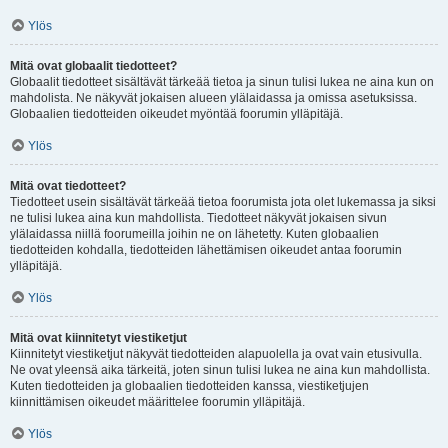
Ylös
Mitä ovat globaalit tiedotteet?
Globaalit tiedotteet sisältävät tärkeää tietoa ja sinun tulisi lukea ne aina kun on
mahdolista. Ne näkyvät jokaisen alueen ylälaidassa ja omissa asetuksissa.
Globaalien tiedotteiden oikeudet myöntää foorumin ylläpitäjä.
Ylös
Mitä ovat tiedotteet?
Tiedotteet usein sisältävät tärkeää tietoa foorumista jota olet lukemassa ja siksi
ne tulisi lukea aina kun mahdollista. Tiedotteet näkyvät jokaisen sivun
ylälaidassa niillä foorumeilla joihin ne on lähetetty. Kuten globaalien
tiedotteiden kohdalla, tiedotteiden lähettämisen oikeudet antaa foorumin
ylläpitäjä.
Ylös
Mitä ovat kiinnitetyt viestiketjut
Kiinnitetyt viestiketjut näkyvät tiedotteiden alapuolella ja ovat vain etusivulla.
Ne ovat yleensä aika tärkeitä, joten sinun tulisi lukea ne aina kun mahdollista.
Kuten tiedotteiden ja globaalien tiedotteiden kanssa, viestiketjujen
kiinnittämisen oikeudet määrittelee foorumin ylläpitäjä.
Ylös