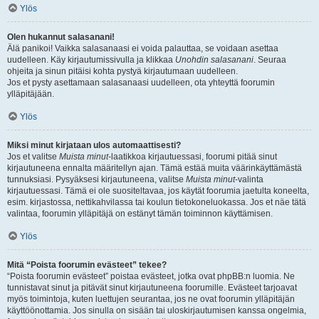
Ylös
Olen hukannut salasanani!
Älä panikoi! Vaikka salasanaasi ei voida palauttaa, se voidaan asettaa
uudelleen. Käy kirjautumissivulla ja klikkaa
Unohdin salasanani
. Seuraa
ohjeita ja sinun pitäisi kohta pystyä kirjautumaan uudelleen.
Jos et pysty asettamaan salasanaasi uudelleen, ota yhteyttä foorumin
ylläpitäjään.
Ylös
Miksi minut kirjataan ulos automaattisesti?
Jos et valitse
Muista minut
-laatikkoa kirjautuessasi, foorumi pitää sinut
kirjautuneena ennalta määritellyn ajan. Tämä estää muita väärinkäyttämästä
tunnuksiasi. Pysyäksesi kirjautuneena, valitse
Muista minut
-valinta
kirjautuessasi. Tämä ei ole suositeltavaa, jos käytät foorumia jaetulta koneelta,
esim. kirjastossa, nettikahvilassa tai koulun tietokoneluokassa. Jos et näe tätä
valintaa, foorumin ylläpitäjä on estänyt tämän toiminnon käyttämisen.
Ylös
Mitä “Poista foorumin evästeet” tekee?
“Poista foorumin evästeet” poistaa evästeet, jotka ovat phpBB:n luomia. Ne
tunnistavat sinut ja pitävät sinut kirjautuneena foorumille. Evästeet tarjoavat
myös toimintoja, kuten luettujen seurantaa, jos ne ovat foorumin ylläpitäjän
käyttöönottamia. Jos sinulla on sisään tai uloskirjautumisen kanssa ongelmia,