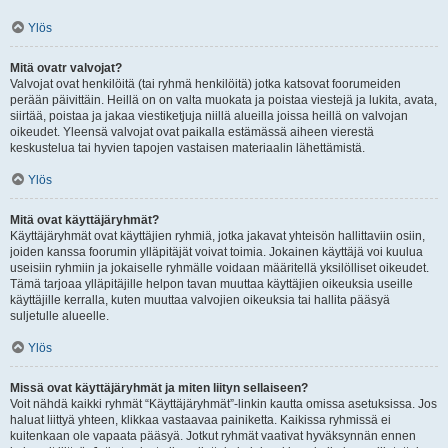
Ylös
Mitä ovatr valvojat?
Valvojat ovat henkilöitä (tai ryhmä henkilöitä) jotka katsovat foorumeiden
perään päivittäin. Heillä on on valta muokata ja poistaa viestejä ja lukita, avata,
siirtää, poistaa ja jakaa viestiketjuja niillä alueilla joissa heillä on valvojan
oikeudet. Yleensä valvojat ovat paikalla estämässä aiheen vierestä
keskustelua tai hyvien tapojen vastaisen materiaalin lähettämistä.
Ylös
Mitä ovat käyttäjäryhmät?
Käyttäjäryhmät ovat käyttäjien ryhmiä, jotka jakavat yhteisön hallittaviin osiin,
joiden kanssa foorumin ylläpitäjät voivat toimia. Jokainen käyttäjä voi kuulua
useisiin ryhmiin ja jokaiselle ryhmälle voidaan määritellä yksilölliset oikeudet.
Tämä tarjoaa ylläpitäjille helpon tavan muuttaa käyttäjien oikeuksia useille
käyttäjille kerralla, kuten muuttaa valvojien oikeuksia tai hallita pääsyä
suljetulle alueelle.
Ylös
Missä ovat käyttäjäryhmät ja miten liityn sellaiseen?
Voit nähdä kaikki ryhmät “Käyttäjäryhmät”-linkin kautta omissa asetuksissa. Jos
haluat liittyä yhteen, klikkaa vastaavaa painiketta. Kaikissa ryhmissä ei
kuitenkaan ole vapaata pääsyä. Jotkut ryhmät vaativat hyväksynnän ennen