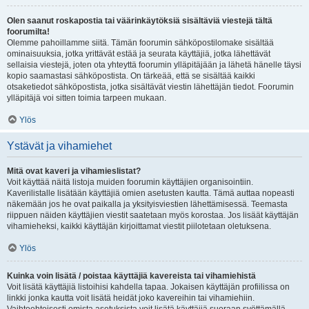
Olen saanut roskapostia tai väärinkäytöksiä sisältäviä viestejä tältä
foorumilta!
Olemme pahoillamme siitä. Tämän foorumin sähköpostilomake sisältää
ominaisuuksia, jotka yrittävät estää ja seurata käyttäjiä, jotka lähettävät
sellaisia viestejä, joten ota yhteyttä foorumin ylläpitäjään ja lähetä hänelle täysi
kopio saamastasi sähköpostista. On tärkeää, että se sisältää kaikki
otsaketiedot sähköpostista, jotka sisältävät viestin lähettäjän tiedot. Foorumin
ylläpitäjä voi sitten toimia tarpeen mukaan.
Ylös
Ystävät ja vihamiehet
Mitä ovat kaveri ja vihamieslistat?
Voit käyttää näitä listoja muiden foorumin käyttäjien organisointiin.
Kaverilistalle lisätään käyttäjiä omien asetusten kautta. Tämä auttaa nopeasti
näkemään jos he ovat paikalla ja yksityisviestien lähettämisessä. Teemasta
riippuen näiden käyttäjien viestit saatetaan myös korostaa. Jos lisäät käyttäjän
vihamieheksi, kaikki käyttäjän kirjoittamat viestit piilotetaan oletuksena.
Ylös
Kuinka voin lisätä / poistaa käyttäjiä kavereista tai vihamiehistä
Voit lisätä käyttäjiä listoihisi kahdella tapaa. Jokaisen käyttäjän profiilissa on
linkki jonka kautta voit lisätä heidät joko kavereihin tai vihamiehiin.