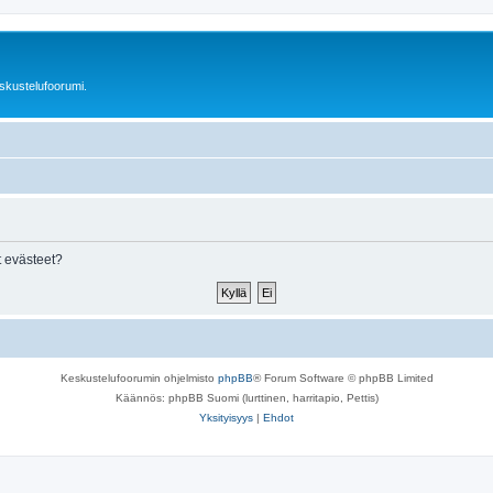
skustelufoorumi.
 evästeet?
Keskustelufoorumin ohjelmisto
phpBB
® Forum Software © phpBB Limited
Käännös: phpBB Suomi (lurttinen, harritapio, Pettis)
Yksityisyys
|
Ehdot