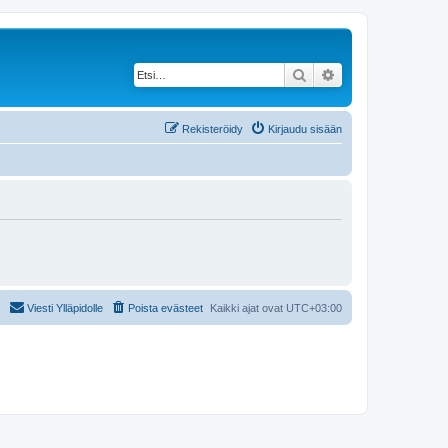
Etsi
Tarkennettu haku
Rekisteröidy
Kirjaudu sisään
Viesti Ylläpidolle
Poista evästeet
Kaikki ajat ovat
UTC+03:00