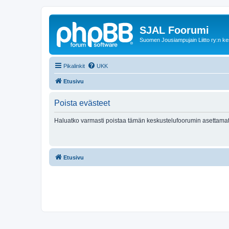
SJAL Foorumi
Suomen Jousiampujain Liitto ry:n ke
Pikalinkit
UKK
Etusivu
Poista evästeet
Haluatko varmasti poistaa tämän keskustelufoorumin asettamat
Etusivu