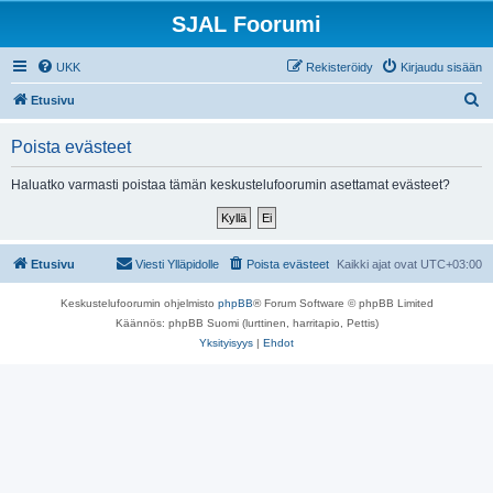
SJAL Foorumi
UKK
Rekisteröidy
Kirjaudu sisään
E
Etusivu
t
Poista evästeet
s
i
Haluatko varmasti poistaa tämän keskustelufoorumin asettamat evästeet?
Etusivu
Viesti Ylläpidolle
Poista evästeet
Kaikki ajat ovat
UTC+03:00
Keskustelufoorumin ohjelmisto
phpBB
® Forum Software © phpBB Limited
Käännös: phpBB Suomi (lurttinen, harritapio, Pettis)
Yksityisyys
|
Ehdot