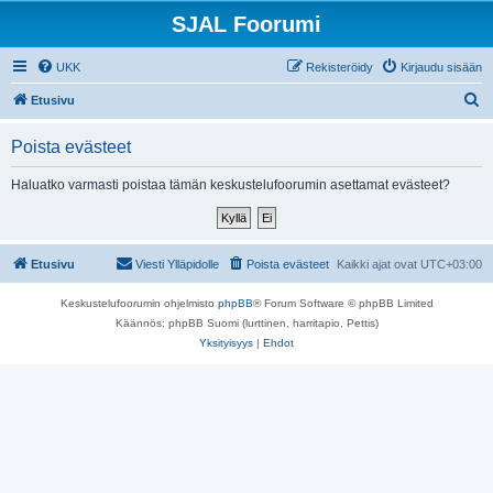
SJAL Foorumi
UKK
Rekisteröidy
Kirjaudu sisään
E
Etusivu
t
Poista evästeet
s
i
Haluatko varmasti poistaa tämän keskustelufoorumin asettamat evästeet?
Etusivu
Viesti Ylläpidolle
Poista evästeet
Kaikki ajat ovat
UTC+03:00
Keskustelufoorumin ohjelmisto
phpBB
® Forum Software © phpBB Limited
Käännös: phpBB Suomi (lurttinen, harritapio, Pettis)
Yksityisyys
|
Ehdot