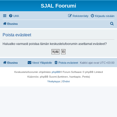
SJAL Foorumi
UKK
Rekisteröidy
Kirjaudu sisään
E
Etusivu
t
Poista evästeet
s
i
Haluatko varmasti poistaa tämän keskustelufoorumin asettamat evästeet?
Etusivu
Viesti Ylläpidolle
Poista evästeet
Kaikki ajat ovat
UTC+03:00
Keskustelufoorumin ohjelmisto
phpBB
® Forum Software © phpBB Limited
Käännös: phpBB Suomi (lurttinen, harritapio, Pettis)
Yksityisyys
|
Ehdot