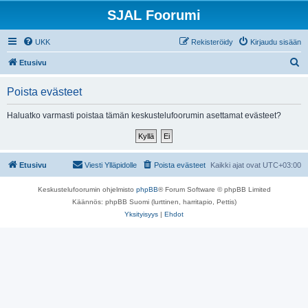
SJAL Foorumi
UKK
Rekisteröidy
Kirjaudu sisään
E
Etusivu
t
Poista evästeet
s
i
Haluatko varmasti poistaa tämän keskustelufoorumin asettamat evästeet?
Etusivu
Viesti Ylläpidolle
Poista evästeet
Kaikki ajat ovat
UTC+03:00
Keskustelufoorumin ohjelmisto
phpBB
® Forum Software © phpBB Limited
Käännös: phpBB Suomi (lurttinen, harritapio, Pettis)
Yksityisyys
|
Ehdot