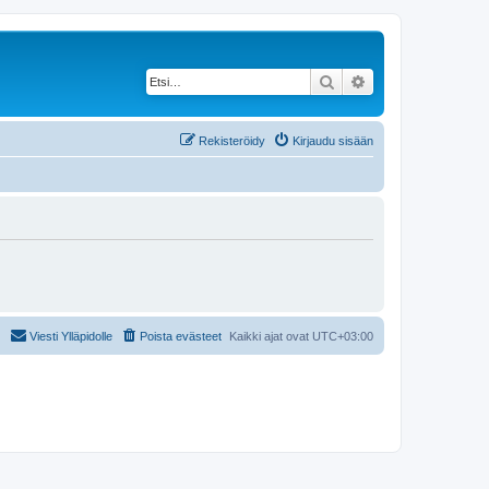
Etsi
Tarkennettu haku
Rekisteröidy
Kirjaudu sisään
Viesti Ylläpidolle
Poista evästeet
Kaikki ajat ovat
UTC+03:00