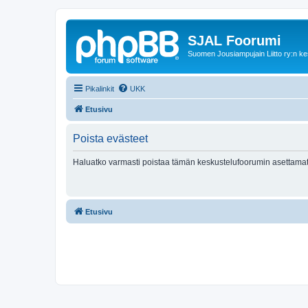
SJAL Foorumi
Suomen Jousiampujain Liitto ry:n ke
Pikalinkit
UKK
Etusivu
Poista evästeet
Haluatko varmasti poistaa tämän keskustelufoorumin asettamat
Etusivu