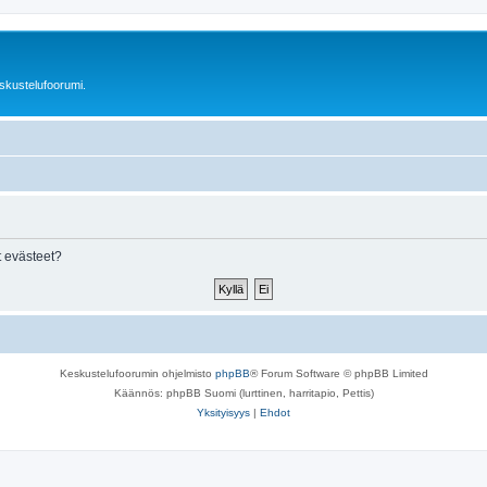
skustelufoorumi.
 evästeet?
Keskustelufoorumin ohjelmisto
phpBB
® Forum Software © phpBB Limited
Käännös: phpBB Suomi (lurttinen, harritapio, Pettis)
Yksityisyys
|
Ehdot