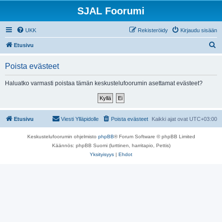
SJAL Foorumi
UKK
Rekisteröidy
Kirjaudu sisään
E
Etusivu
t
Poista evästeet
s
i
Haluatko varmasti poistaa tämän keskustelufoorumin asettamat evästeet?
Etusivu
Viesti Ylläpidolle
Poista evästeet
Kaikki ajat ovat
UTC+03:00
Keskustelufoorumin ohjelmisto
phpBB
® Forum Software © phpBB Limited
Käännös: phpBB Suomi (lurttinen, harritapio, Pettis)
Yksityisyys
|
Ehdot