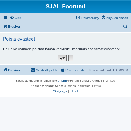
SJAL Foorumi
UKK
Rekisteröidy
Kirjaudu sisään
E
Etusivu
t
Poista evästeet
s
i
Haluatko varmasti poistaa tämän keskustelufoorumin asettamat evästeet?
Etusivu
Viesti Ylläpidolle
Poista evästeet
Kaikki ajat ovat
UTC+03:00
Keskustelufoorumin ohjelmisto
phpBB
® Forum Software © phpBB Limited
Käännös: phpBB Suomi (lurttinen, harritapio, Pettis)
Yksityisyys
|
Ehdot