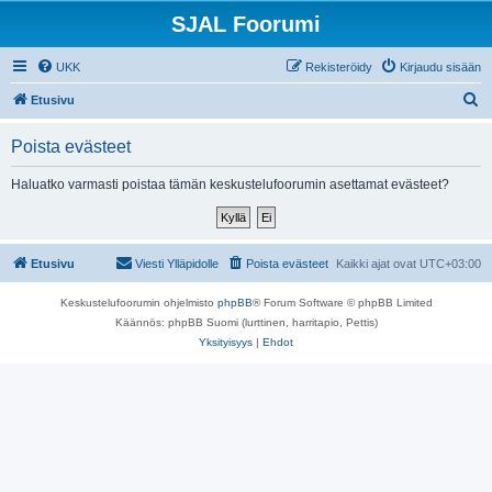
SJAL Foorumi
UKK
Rekisteröidy
Kirjaudu sisään
E
Etusivu
t
Poista evästeet
s
i
Haluatko varmasti poistaa tämän keskustelufoorumin asettamat evästeet?
Etusivu
Viesti Ylläpidolle
Poista evästeet
Kaikki ajat ovat
UTC+03:00
Keskustelufoorumin ohjelmisto
phpBB
® Forum Software © phpBB Limited
Käännös: phpBB Suomi (lurttinen, harritapio, Pettis)
Yksityisyys
|
Ehdot