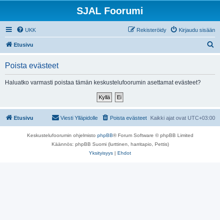
SJAL Foorumi
UKK
Rekisteröidy
Kirjaudu sisään
E
Etusivu
t
Poista evästeet
s
i
Haluatko varmasti poistaa tämän keskustelufoorumin asettamat evästeet?
Etusivu
Viesti Ylläpidolle
Poista evästeet
Kaikki ajat ovat
UTC+03:00
Keskustelufoorumin ohjelmisto
phpBB
® Forum Software © phpBB Limited
Käännös: phpBB Suomi (lurttinen, harritapio, Pettis)
Yksityisyys
|
Ehdot