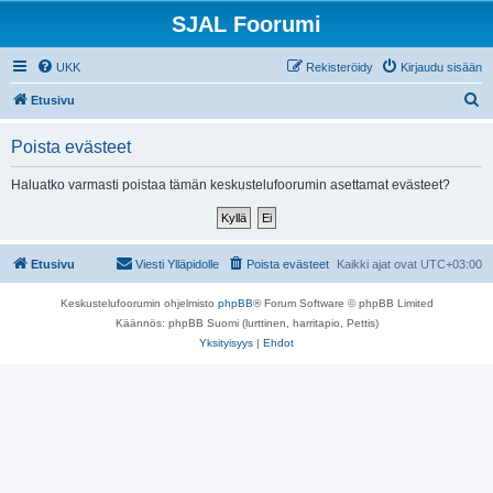
SJAL Foorumi
UKK
Rekisteröidy
Kirjaudu sisään
E
Etusivu
t
Poista evästeet
s
i
Haluatko varmasti poistaa tämän keskustelufoorumin asettamat evästeet?
Etusivu
Viesti Ylläpidolle
Poista evästeet
Kaikki ajat ovat
UTC+03:00
Keskustelufoorumin ohjelmisto
phpBB
® Forum Software © phpBB Limited
Käännös: phpBB Suomi (lurttinen, harritapio, Pettis)
Yksityisyys
|
Ehdot