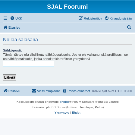
SJAL Foorumi
UKK
Rekisteröidy
Kirjaudu sisään
E
Etusivu
t
Nollaa salasana
s
i
Sähköposti:
Tämän täytyy olla tiliisi liitetty sähköpostiosoite. Jos et ole vaihtanut sitä profiilistasi, se
on sähköpostiosoite, jonka annoit rekisteröinnin yhteydessä.
Etusivu
Viesti Ylläpidolle
Poista evästeet
Kaikki ajat ovat
UTC+03:00
Keskustelufoorumin ohjelmisto
phpBB
® Forum Software © phpBB Limited
Käännös: phpBB Suomi (lurttinen, harritapio, Pettis)
Yksityisyys
|
Ehdot