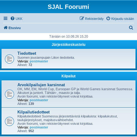
SJAL Foorumi
UKK
Rekisteröidy
Kirjaudu sisään
E
Etusivu
t
Tänään on 10.08.26 15.20
s
Järjestökeskustelu
i
Tiedotteet
Suomen jousiampujain Liiton tiedotteita.
Valvoja:
postmaster
Aiheet:
72
Kilpailut
Arvokilpailujen karsinnat
OK, MM, EM, World Cup, Euroopan GP ja World Games karsinnat Suomessa.
Aikuiset ja juniorit. Tähtäin-, maasto ja talja.
Avoin foorumi, vain rekisteröityneet voivat kirjoittaa.
Valvoja:
postmaster
Aiheet:
139
Kilpailutiedotteet
Kilpailutiedotteet Suomessa järjestettävistä kilpailuista: kilpailukutsut,
taulujärjestykset, majoitusvaihtoehdot.
Avoin foorumi, vain rekisteröityneet voivat kirjoittaa.
Valvoja:
postmaster
Aiheet:
952