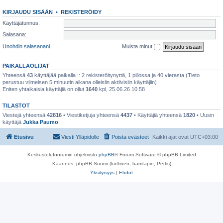
KIRJAUDU SISÄÄN
•
REKISTERÖIDY
Käyttäjätunnus:
Salasana:
Unohdin salasanani
Muista minut
PAIKALLAOLIJAT
Yhteensä
43
käyttäjää paikalla :: 2 rekisteröitynyttä, 1 piilossa ja 40 vierasta (Tieto
perustuu viimeisen 5 minuutin aikana olleisiin aktiivisiin käyttäjiin)
Eniten yhtaikaisia käyttäjiä on ollut
1640
kpl, 25.06.26 10.58
TILASTOT
Viestejä yhteensä
42816
• Viestiketjuja yhteensä
4437
• Käyttäjiä yhteensä
1820
• Uusin
käyttäjä
Jukka Paumo
Etusivu
Viesti Ylläpidolle
Poista evästeet
Kaikki ajat ovat
UTC+03:00
Keskustelufoorumin ohjelmisto
phpBB
® Forum Software © phpBB Limited
Käännös: phpBB Suomi (lurttinen, harritapio, Pettis)
Yksityisyys
|
Ehdot