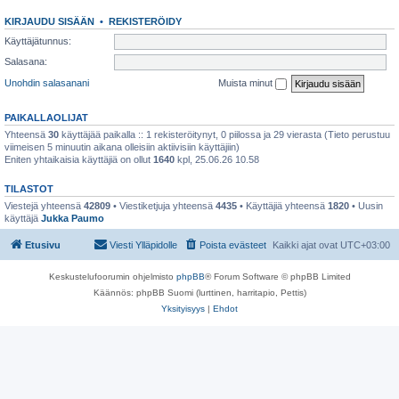
KIRJAUDU SISÄÄN
•
REKISTERÖIDY
Käyttäjätunnus:
Salasana:
Unohdin salasanani
Muista minut
PAIKALLAOLIJAT
Yhteensä
30
käyttäjää paikalla :: 1 rekisteröitynyt, 0 piilossa ja 29 vierasta (Tieto perustuu
viimeisen 5 minuutin aikana olleisiin aktiivisiin käyttäjiin)
Eniten yhtaikaisia käyttäjiä on ollut
1640
kpl, 25.06.26 10.58
TILASTOT
Viestejä yhteensä
42809
• Viestiketjuja yhteensä
4435
• Käyttäjiä yhteensä
1820
• Uusin
käyttäjä
Jukka Paumo
Etusivu
Viesti Ylläpidolle
Poista evästeet
Kaikki ajat ovat
UTC+03:00
Keskustelufoorumin ohjelmisto
phpBB
® Forum Software © phpBB Limited
Käännös: phpBB Suomi (lurttinen, harritapio, Pettis)
Yksityisyys
|
Ehdot