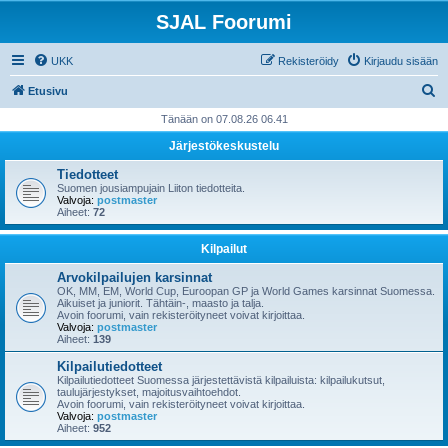
SJAL Foorumi
UKK
Rekisteröidy
Kirjaudu sisään
E
Etusivu
t
Tänään on 07.08.26 06.41
s
Järjestökeskustelu
i
Tiedotteet
Suomen jousiampujain Liiton tiedotteita.
Valvoja:
postmaster
Aiheet:
72
Kilpailut
Arvokilpailujen karsinnat
OK, MM, EM, World Cup, Euroopan GP ja World Games karsinnat Suomessa.
Aikuiset ja juniorit. Tähtäin-, maasto ja talja.
Avoin foorumi, vain rekisteröityneet voivat kirjoittaa.
Valvoja:
postmaster
Aiheet:
139
Kilpailutiedotteet
Kilpailutiedotteet Suomessa järjestettävistä kilpailuista: kilpailukutsut,
taulujärjestykset, majoitusvaihtoehdot.
Avoin foorumi, vain rekisteröityneet voivat kirjoittaa.
Valvoja:
postmaster
Aiheet:
952