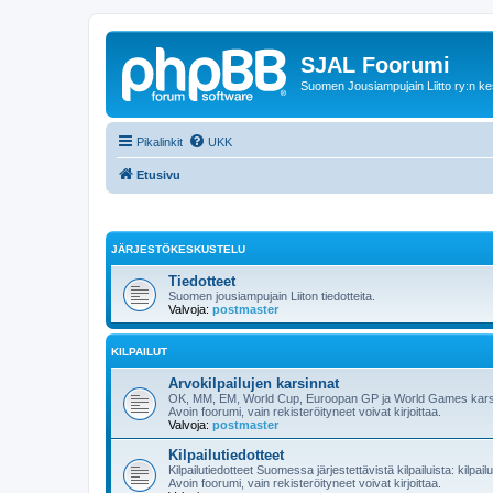
SJAL Foorumi
Suomen Jousiampujain Liitto ry:n ke
Pikalinkit
UKK
Etusivu
JÄRJESTÖKESKUSTELU
Tiedotteet
Suomen jousiampujain Liiton tiedotteita.
Valvoja:
postmaster
KILPAILUT
Arvokilpailujen karsinnat
OK, MM, EM, World Cup, Euroopan GP ja World Games karsinnat
Avoin foorumi, vain rekisteröityneet voivat kirjoittaa.
Valvoja:
postmaster
Kilpailutiedotteet
Kilpailutiedotteet Suomessa järjestettävistä kilpailuista: kilpai
Avoin foorumi, vain rekisteröityneet voivat kirjoittaa.