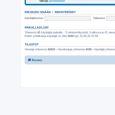
Valvoja:
postmaster
KIRJAUDU SISÄÄN
•
REKISTERÖIDY
Käyttäjätunnus:
Salasana:
PAIKALLAOLIJAT
Yhteensä
41
käyttäjää paikalla :: 0 rekisteröitynyttä, 0 piilossa ja 41 viera
Eniten yhtaikaisia käyttäjiä on ollut
1640
kpl, 25.06.26 10.58
TILASTOT
Viestejä yhteensä
42810
• Viestiketjuja yhteensä
4435
• Käyttäjiä yhtee
Etusivu