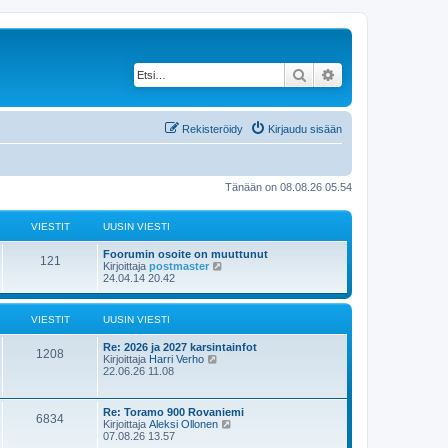
Etsi
Tarkennettu haku
Rekisteröidy
Kirjaudu sisään
Tänään on 08.08.26 05.54
VIESTIT
UUSIN VIESTI
U
Foorumin osoite on muuttunut
V
121
u
N
Kirjoittaja
postmaster
s
ä
24.04.14 20.42
i
i
y
n
t
e
v
ä
VIESTIT
UUSIN VIESTI
i
u
s
e
u
U
Re: 2026 ja 2027 karsintainfot
s
s
V
1208
u
N
Kirjoittaja
Harri Verho
t
i
t
s
ä
22.06.26 11.08
i
n
i
i
y
v
i
n
t
i
e
v
ä
e
U
Re: Toramo 900 Rovaniemi
t
V
6834
i
u
s
u
N
Kirjoittaja
Aleksi Ollonen
s
e
u
t
s
ä
07.08.26 13.57
s
s
i
i
i
y