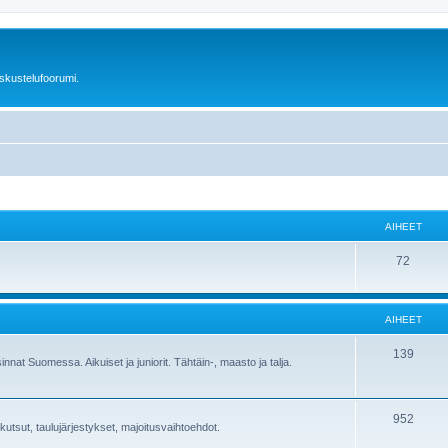
skustelufoorumi.
AIHEET
A
72
i
h
AIHEET
e
A
139
 Suomessa. Aikuiset ja juniorit. Tähtäin-, maasto ja talja.
e
i
t
h
A
952
lukutsut, taulujärjestykset, majoitusvaihtoehdot.
e
i