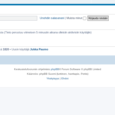
e
h
t
e
Unohdin salasanani
|
Muista minut
e
t
sta (Tieto perustuu viimeisen 5 minuutin aikana olleisiin aktiivisiin käyttäjiin)
nsä
1820
• Uusin käyttäjä
Jukka Paumo
Keskustelufoorumin ohjelmisto
phpBB
® Forum Software © phpBB Limited
Käännös: phpBB Suomi (lurttinen, harritapio, Pettis)
Yksityisyys
|
Ehdot