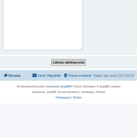
Etusivu
Viesti Ylläpidolle
Poista evästeet
Kaikki ajat ovat
UTC+03:00
Keskustelufoorumin ohjelmisto
phpBB
® Forum Software © phpBB Limited
Käännös: phpBB Suomi (lurttinen, harritapio, Pettis)
Yksityisyys
|
Ehdot