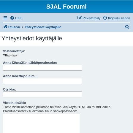
SJAL Foorumi
UKK
Rekisteröidy
Kirjaudu sisään
E
Etusivu
Yhteystiedot käyttäjälle
t
Yhteystiedot käyttäjälle
s
i
Vastaanottaja:
Ylläpitäjä
Anna lähettäjän sähköpostiosoite:
Anna lähettäjän nimi:
Otsikko:
Viestin sisältö:
Tämä viesti lähetetään pelkkänä tekstinä. Älä käytä HTML:ää tai BBCode:a.
Palautusosoitteeksi laitetaan sinun sähköpostiosoite.