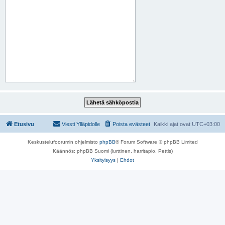
Etusivu
Viesti Ylläpidolle
Poista evästeet
Kaikki ajat ovat
UTC+03:00
Keskustelufoorumin ohjelmisto
phpBB
® Forum Software © phpBB Limited
Käännös: phpBB Suomi (lurttinen, harritapio, Pettis)
Yksityisyys
|
Ehdot