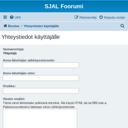
SJAL Foorumi
UKK
Rekisteröidy
Kirjaudu sisään
E
Etusivu
Yhteystiedot käyttäjälle
t
Yhteystiedot käyttäjälle
s
i
Vastaanottaja:
Ylläpitäjä
Anna lähettäjän sähköpostiosoite:
Anna lähettäjän nimi:
Otsikko:
Viestin sisältö:
Tämä viesti lähetetään pelkkänä tekstinä. Älä käytä HTML:ää tai BBCode:a.
Palautusosoitteeksi laitetaan sinun sähköpostiosoite.