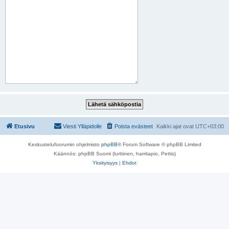
Etusivu
Viesti Ylläpidolle
Poista evästeet
Kaikki ajat ovat
UTC+03:00
Keskustelufoorumin ohjelmisto
phpBB
® Forum Software © phpBB Limited
Käännös: phpBB Suomi (lurttinen, harritapio, Pettis)
Yksityisyys
|
Ehdot