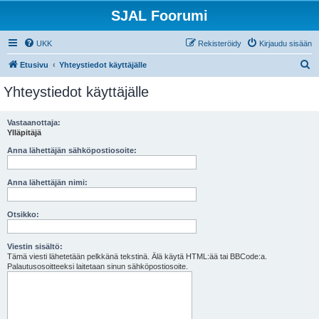
SJAL Foorumi
UKK
Rekisteröidy
Kirjaudu sisään
E
Etusivu
Yhteystiedot käyttäjälle
t
Yhteystiedot käyttäjälle
s
i
Vastaanottaja:
Ylläpitäjä
Anna lähettäjän sähköpostiosoite:
Anna lähettäjän nimi:
Otsikko:
Viestin sisältö:
Tämä viesti lähetetään pelkkänä tekstinä. Älä käytä HTML:ää tai BBCode:a.
Palautusosoitteeksi laitetaan sinun sähköpostiosoite.