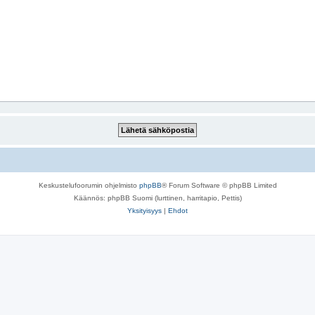
Keskustelufoorumin ohjelmisto
phpBB
® Forum Software © phpBB Limited
Käännös: phpBB Suomi (lurttinen, harritapio, Pettis)
Yksityisyys
|
Ehdot