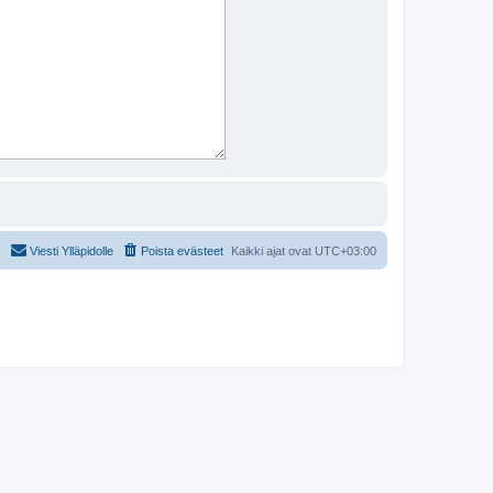
Viesti Ylläpidolle
Poista evästeet
Kaikki ajat ovat
UTC+03:00