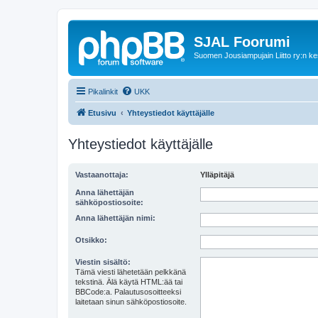
SJAL Foorumi
Suomen Jousiampujain Liitto ry:n ke
Pikalinkit
UKK
Etusivu
Yhteystiedot käyttäjälle
Yhteystiedot käyttäjälle
Vastaanottaja:
Ylläpitäjä
Anna lähettäjän
sähköpostiosoite:
Anna lähettäjän nimi:
Otsikko:
Viestin sisältö:
Tämä viesti lähetetään pelkkänä
tekstinä. Älä käytä HTML:ää tai
BBCode:a. Palautusosoitteeksi
laitetaan sinun sähköpostiosoite.