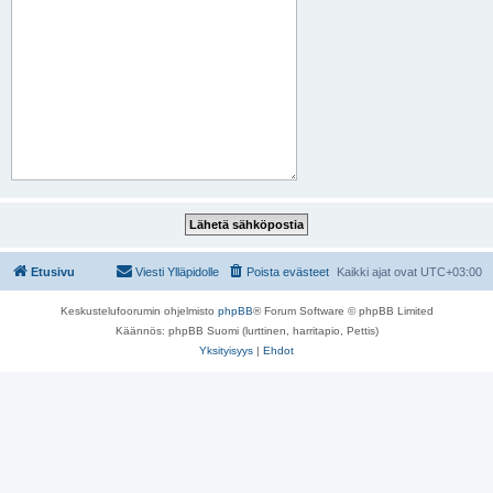
Etusivu
Viesti Ylläpidolle
Poista evästeet
Kaikki ajat ovat
UTC+03:00
Keskustelufoorumin ohjelmisto
phpBB
® Forum Software © phpBB Limited
Käännös: phpBB Suomi (lurttinen, harritapio, Pettis)
Yksityisyys
|
Ehdot