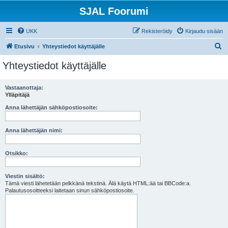
SJAL Foorumi
UKK
Rekisteröidy
Kirjaudu sisään
E
Etusivu
Yhteystiedot käyttäjälle
t
Yhteystiedot käyttäjälle
s
i
Vastaanottaja:
Ylläpitäjä
Anna lähettäjän sähköpostiosoite:
Anna lähettäjän nimi:
Otsikko:
Viestin sisältö:
Tämä viesti lähetetään pelkkänä tekstinä. Älä käytä HTML:ää tai BBCode:a.
Palautusosoitteeksi laitetaan sinun sähköpostiosoite.