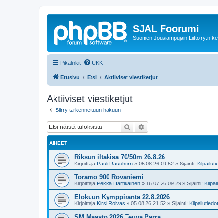
SJAL Foorumi
Suomen Jousiampujain Liitto ry:n ke
Pikalinkit
UKK
Etusivu
Etsi
Aktiiviset viestiketjut
Aktiiviset viestiketjut
Siirry tarkennettuun hakuun
Etsi
Tarkennettu haku
AIHEET
Riksun iltakisa 70/50m 26.8.26
Kirjoittaja
Pauli Rasehorn
»
05.08.26 09.52
» Sijainti:
Kilpailuti
Toramo 900 Rovaniemi
Kirjoittaja
Pekka Hartikainen
»
16.07.26 09.29
» Sijainti:
Kilpai
Elokuun Kymppiranta 22.8.2026
Kirjoittaja
Kirsi Roivas
»
05.08.26 21.52
» Sijainti:
Kilpailutiedo
SM Maasto 2026 Teuva Parra