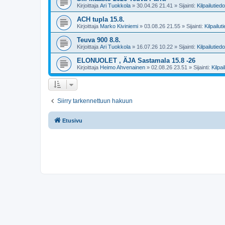
Kirjoittaja
Ari Tuokkola
»
30.04.26 21.41
» Sijainti:
Kilpailutiedo
ACH tupla 15.8.
Kirjoittaja
Marko Kiviniemi
»
03.08.26 21.55
» Sijainti:
Kilpailut
Teuva 900 8.8.
Kirjoittaja
Ari Tuokkola
»
16.07.26 10.22
» Sijainti:
Kilpailutiedo
ELONUOLET , ÄJA Sastamala 15.8 -26
Kirjoittaja
Heimo Ahvenainen
»
02.08.26 23.51
» Sijainti:
Kilpai
Siirry tarkennettuun hakuun
Etusivu