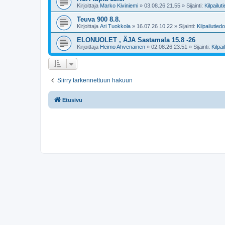
Kirjoittaja
Marko Kiviniemi
»
03.08.26 21.55
» Sijainti:
Kilpailut
Teuva 900 8.8.
Kirjoittaja
Ari Tuokkola
»
16.07.26 10.22
» Sijainti:
Kilpailutiedo
ELONUOLET , ÄJA Sastamala 15.8 -26
Kirjoittaja
Heimo Ahvenainen
»
02.08.26 23.51
» Sijainti:
Kilpai
Siirry tarkennettuun hakuun
Etusivu