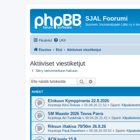
SJAL Foorumi
Suomen Jousiampujain Liitto ry:n ke
Pikalinkit
UKK
Etusivu
Etsi
Aktiiviset viestiketjut
Aktiiviset viestiketjut
Siirry tarkennettuun hakuun
Etsi
Tarkennettu haku
AIHEET
Elokuun Kymppiranta 22.8.2026
Kirjoittaja
Kirsi Roivas
»
05.08.26 21.52
» Sijainti:
Kilpailutiedo
SM Maasto 2026 Teuva Parra
Kirjoittaja
Ari Tuokkola
»
30.04.26 21.41
» Sijainti:
Kilpailutiedo
Riksun iltakisa 70/50m 26.8.26
Kirjoittaja
Pauli Rasehorn
»
05.08.26 09.52
» Sijainti:
Kilpailuti
ACH tupla 15.8.