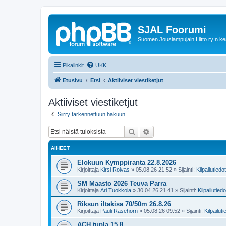
SJAL Foorumi
Suomen Jousiampujain Liitto ry:n ke
Pikalinkit
UKK
Etusivu
Etsi
Aktiiviset viestiketjut
Aktiiviset viestiketjut
Siirry tarkennettuun hakuun
Etsi
Tarkennettu haku
AIHEET
Elokuun Kymppiranta 22.8.2026
Kirjoittaja
Kirsi Roivas
»
05.08.26 21.52
» Sijainti:
Kilpailutiedo
SM Maasto 2026 Teuva Parra
Kirjoittaja
Ari Tuokkola
»
30.04.26 21.41
» Sijainti:
Kilpailutiedo
Riksun iltakisa 70/50m 26.8.26
Kirjoittaja
Pauli Rasehorn
»
05.08.26 09.52
» Sijainti:
Kilpailuti
ACH tupla 15.8.