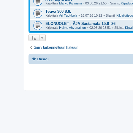
Kirjoittaja
Marko Kiviniemi
»
03.08.26 21.55
» Sijainti:
Kilpailut
Teuva 900 8.8.
Kirjoittaja
Ari Tuokkola
»
16.07.26 10.22
» Sijainti:
Kilpailutiedo
ELONUOLET , ÄJA Sastamala 15.8 -26
Kirjoittaja
Heimo Ahvenainen
»
02.08.26 23.51
» Sijainti:
Kilpai
Siirry tarkennettuun hakuun
Etusivu