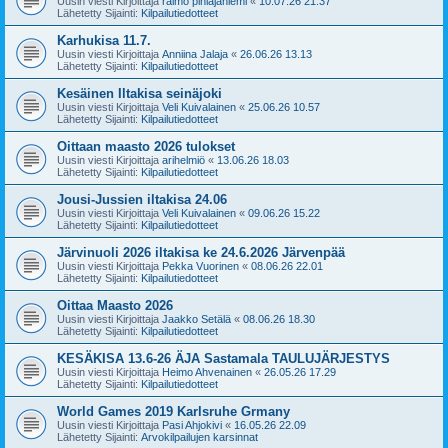
Uusin viesti Kirjoittaja
raimo pihlajaniemi
«
10.07.26 21.37
Lähetetty Sijainti:
Kilpailutiedotteet
Karhukisa 11.7.
Uusin viesti Kirjoittaja
Anniina Jalaja
«
26.06.26 13.13
Lähetetty Sijainti:
Kilpailutiedotteet
Kesäinen Iltakisa seinäjoki
Uusin viesti Kirjoittaja
Veli Kuivalainen
«
25.06.26 10.57
Lähetetty Sijainti:
Kilpailutiedotteet
Oittaan maasto 2026 tulokset
Uusin viesti Kirjoittaja
arihelmiö
«
13.06.26 18.03
Lähetetty Sijainti:
Kilpailutiedotteet
Jousi-Jussien iltakisa 24.06
Uusin viesti Kirjoittaja
Veli Kuivalainen
«
09.06.26 15.22
Lähetetty Sijainti:
Kilpailutiedotteet
Järvinuoli 2026 iltakisa ke 24.6.2026 Järvenpää
Uusin viesti Kirjoittaja
Pekka Vuorinen
«
08.06.26 22.01
Lähetetty Sijainti:
Kilpailutiedotteet
Oittaa Maasto 2026
Uusin viesti Kirjoittaja
Jaakko Setälä
«
08.06.26 18.30
Lähetetty Sijainti:
Kilpailutiedotteet
KESÄKISA 13.6-26 ÄJA Sastamala TAULUJÄRJESTYS
Uusin viesti Kirjoittaja
Heimo Ahvenainen
«
26.05.26 17.29
Lähetetty Sijainti:
Kilpailutiedotteet
World Games 2019 Karlsruhe Grmany
Uusin viesti Kirjoittaja
Pasi Ahjokivi
«
16.05.26 22.09
Lähetetty Sijainti:
Arvokilpailujen karsinnat