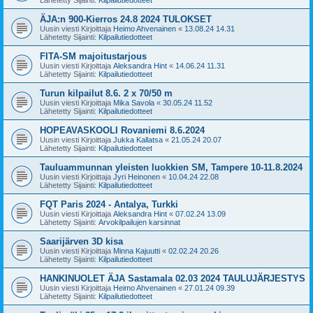
ÄJA:n 900-Kierros 24.8 2024 TULOKSET
Uusin viesti Kirjoittaja
Heimo Ahvenainen
«
13.08.24 14.31
Lähetetty Sijainti:
Kilpailutiedotteet
FITA-SM majoitustarjous
Uusin viesti Kirjoittaja
Aleksandra Hint
«
14.06.24 11.31
Lähetetty Sijainti:
Kilpailutiedotteet
Turun kilpailut 8.6. 2 x 70/50 m
Uusin viesti Kirjoittaja
Mika Savola
«
30.05.24 11.52
Lähetetty Sijainti:
Kilpailutiedotteet
HOPEAVASKOOLI Rovaniemi 8.6.2024
Uusin viesti Kirjoittaja
Jukka Kallatsa
«
21.05.24 20.07
Lähetetty Sijainti:
Kilpailutiedotteet
Tauluammunnan yleisten luokkien SM, Tampere 10-11.8.2024
Uusin viesti Kirjoittaja
Jyri Heinonen
«
10.04.24 22.08
Lähetetty Sijainti:
Kilpailutiedotteet
FQT Paris 2024 - Antalya, Turkki
Uusin viesti Kirjoittaja
Aleksandra Hint
«
07.02.24 13.09
Lähetetty Sijainti:
Arvokilpailujen karsinnat
Saarijärven 3D kisa
Uusin viesti Kirjoittaja
Minna Kajuutti
«
02.02.24 20.26
Lähetetty Sijainti:
Kilpailutiedotteet
HANKINUOLET ÄJA Sastamala 02.03 2024 TAULUJÄRJESTYS
Uusin viesti Kirjoittaja
Heimo Ahvenainen
«
27.01.24 09.39
Lähetetty Sijainti:
Kilpailutiedotteet