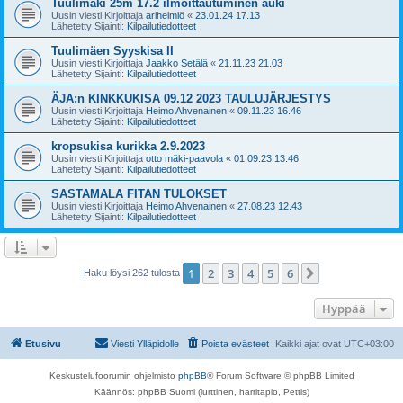
Tuulimäki 25m 17.2 ilmoittautuminen auki
Uusin viesti Kirjoittaja
arihelmiö
«
23.01.24 17.13
Lähetetty Sijainti:
Kilpailutiedotteet
Tuulimäen Syyskisa II
Uusin viesti Kirjoittaja
Jaakko Setälä
«
21.11.23 21.03
Lähetetty Sijainti:
Kilpailutiedotteet
ÄJA:n KINKKUKISA 09.12 2023 TAULUJÄRJESTYS
Uusin viesti Kirjoittaja
Heimo Ahvenainen
«
09.11.23 16.46
Lähetetty Sijainti:
Kilpailutiedotteet
kropsukisa kurikka 2.9.2023
Uusin viesti Kirjoittaja
otto mäki-paavola
«
01.09.23 13.46
Lähetetty Sijainti:
Kilpailutiedotteet
SASTAMALA FITAN TULOKSET
Uusin viesti Kirjoittaja
Heimo Ahvenainen
«
27.08.23 12.43
Lähetetty Sijainti:
Kilpailutiedotteet
1
2
3
4
5
6
Seuraava
Haku löysi 262 tulosta
Hyppää
Etusivu
Viesti Ylläpidolle
Poista evästeet
Kaikki ajat ovat
UTC+03:00
Keskustelufoorumin ohjelmisto
phpBB
® Forum Software © phpBB Limited
Käännös: phpBB Suomi (lurttinen, harritapio, Pettis)