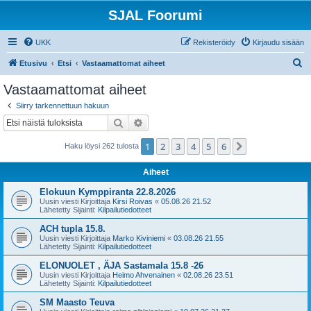
SJAL Foorumi
UKK
Rekisteröidy
Kirjaudu sisään
E
Etusivu
Etsi
Vastaamattomat aiheet
t
Vastaamattomat aiheet
s
Siirry tarkennettuun hakuun
i
Etsi
Tarkennettu haku
1
2
3
4
5
6
Seuraava
Haku löysi 262 tulosta
Aiheet
Elokuun Kymppiranta 22.8.2026
Uusin viesti Kirjoittaja
Kirsi Roivas
«
05.08.26 21.52
Lähetetty Sijainti:
Kilpailutiedotteet
ACH tupla 15.8.
Uusin viesti Kirjoittaja
Marko Kiviniemi
«
03.08.26 21.55
Lähetetty Sijainti:
Kilpailutiedotteet
ELONUOLET , ÄJA Sastamala 15.8 -26
Uusin viesti Kirjoittaja
Heimo Ahvenainen
«
02.08.26 23.51
Lähetetty Sijainti:
Kilpailutiedotteet
SM Maasto Teuva