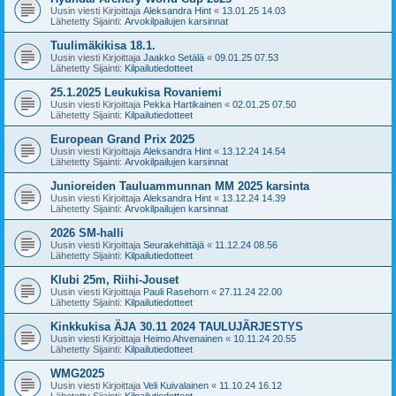
Uusin viesti Kirjoittaja
Aleksandra Hint
«
13.01.25 14.03
Lähetetty Sijainti:
Arvokilpailujen karsinnat
Tuulimäkikisa 18.1.
Uusin viesti Kirjoittaja
Jaakko Setälä
«
09.01.25 07.53
Lähetetty Sijainti:
Kilpailutiedotteet
25.1.2025 Leukukisa Rovaniemi
Uusin viesti Kirjoittaja
Pekka Hartikainen
«
02.01.25 07.50
Lähetetty Sijainti:
Kilpailutiedotteet
European Grand Prix 2025
Uusin viesti Kirjoittaja
Aleksandra Hint
«
13.12.24 14.54
Lähetetty Sijainti:
Arvokilpailujen karsinnat
Junioreiden Tauluammunnan MM 2025 karsinta
Uusin viesti Kirjoittaja
Aleksandra Hint
«
13.12.24 14.39
Lähetetty Sijainti:
Arvokilpailujen karsinnat
2026 SM-halli
Uusin viesti Kirjoittaja
Seurakehittäjä
«
11.12.24 08.56
Lähetetty Sijainti:
Kilpailutiedotteet
Klubi 25m, Riihi-Jouset
Uusin viesti Kirjoittaja
Pauli Rasehorn
«
27.11.24 22.00
Lähetetty Sijainti:
Kilpailutiedotteet
Kinkkukisa ÄJA 30.11 2024 TAULUJÄRJESTYS
Uusin viesti Kirjoittaja
Heimo Ahvenainen
«
10.11.24 20.55
Lähetetty Sijainti:
Kilpailutiedotteet
WMG2025
Uusin viesti Kirjoittaja
Veli Kuivalainen
«
11.10.24 16.12
Lähetetty Sijainti:
Kilpailutiedotteet