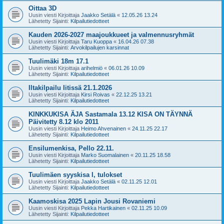
Oittaa 3D
Uusin viesti Kirjoittaja
Jaakko Setälä
«
12.05.26 13.24
Lähetetty Sijainti:
Kilpailutiedotteet
Kauden 2026-2027 maajoukkueet ja valmennusryhmät
Uusin viesti Kirjoittaja
Taru Kuoppa
«
16.04.26 07.38
Lähetetty Sijainti:
Arvokilpailujen karsinnat
Tuulimäki 18m 17.1
Uusin viesti Kirjoittaja
arihelmiö
«
06.01.26 10.09
Lähetetty Sijainti:
Kilpailutiedotteet
Iltakilpailu Iitissä 21.1.2026
Uusin viesti Kirjoittaja
Kirsi Roivas
«
22.12.25 13.21
Lähetetty Sijainti:
Kilpailutiedotteet
KINKKUKISA ÄJA Sastamala 13.12 KISA ON TÄYNNÄ
Päivitetty 8.12 klo 2011
Uusin viesti Kirjoittaja
Heimo Ahvenainen
«
24.11.25 22.17
Lähetetty Sijainti:
Kilpailutiedotteet
Ensilumenkisa, Pello 22.11.
Uusin viesti Kirjoittaja
Marko Suomalainen
«
20.11.25 18.58
Lähetetty Sijainti:
Kilpailutiedotteet
Tuulimäen syyskisa I, tulokset
Uusin viesti Kirjoittaja
Jaakko Setälä
«
02.11.25 12.01
Lähetetty Sijainti:
Kilpailutiedotteet
Kaamoskisa 2025 Lapin Jousi Rovaniemi
Uusin viesti Kirjoittaja
Pekka Hartikainen
«
02.11.25 10.09
Lähetetty Sijainti:
Kilpailutiedotteet