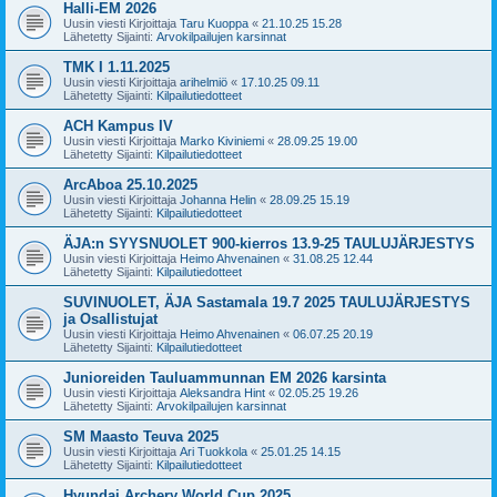
Halli-EM 2026
Uusin viesti Kirjoittaja
Taru Kuoppa
«
21.10.25 15.28
Lähetetty Sijainti:
Arvokilpailujen karsinnat
TMK I 1.11.2025
Uusin viesti Kirjoittaja
arihelmiö
«
17.10.25 09.11
Lähetetty Sijainti:
Kilpailutiedotteet
ACH Kampus IV
Uusin viesti Kirjoittaja
Marko Kiviniemi
«
28.09.25 19.00
Lähetetty Sijainti:
Kilpailutiedotteet
ArcAboa 25.10.2025
Uusin viesti Kirjoittaja
Johanna Helin
«
28.09.25 15.19
Lähetetty Sijainti:
Kilpailutiedotteet
ÄJA:n SYYSNUOLET 900-kierros 13.9-25 TAULUJÄRJESTYS
Uusin viesti Kirjoittaja
Heimo Ahvenainen
«
31.08.25 12.44
Lähetetty Sijainti:
Kilpailutiedotteet
SUVINUOLET, ÄJA Sastamala 19.7 2025 TAULUJÄRJESTYS
ja Osallistujat
Uusin viesti Kirjoittaja
Heimo Ahvenainen
«
06.07.25 20.19
Lähetetty Sijainti:
Kilpailutiedotteet
Junioreiden Tauluammunnan EM 2026 karsinta
Uusin viesti Kirjoittaja
Aleksandra Hint
«
02.05.25 19.26
Lähetetty Sijainti:
Arvokilpailujen karsinnat
SM Maasto Teuva 2025
Uusin viesti Kirjoittaja
Ari Tuokkola
«
25.01.25 14.15
Lähetetty Sijainti:
Kilpailutiedotteet
Hyundai Archery World Cup 2025