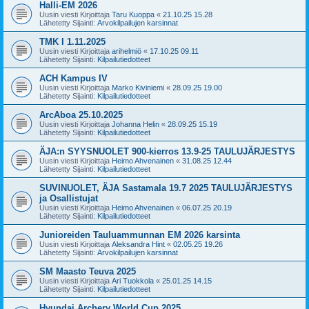
Halli-EM 2026
Uusin viesti Kirjoittaja
Taru Kuoppa
«
21.10.25 15.28
Lähetetty Sijainti:
Arvokilpailujen karsinnat
TMK I 1.11.2025
Uusin viesti Kirjoittaja
arihelmiö
«
17.10.25 09.11
Lähetetty Sijainti:
Kilpailutiedotteet
ACH Kampus IV
Uusin viesti Kirjoittaja
Marko Kiviniemi
«
28.09.25 19.00
Lähetetty Sijainti:
Kilpailutiedotteet
ArcAboa 25.10.2025
Uusin viesti Kirjoittaja
Johanna Helin
«
28.09.25 15.19
Lähetetty Sijainti:
Kilpailutiedotteet
ÄJA:n SYYSNUOLET 900-kierros 13.9-25 TAULUJÄRJESTYS
Uusin viesti Kirjoittaja
Heimo Ahvenainen
«
31.08.25 12.44
Lähetetty Sijainti:
Kilpailutiedotteet
SUVINUOLET, ÄJA Sastamala 19.7 2025 TAULUJÄRJESTYS
ja Osallistujat
Uusin viesti Kirjoittaja
Heimo Ahvenainen
«
06.07.25 20.19
Lähetetty Sijainti:
Kilpailutiedotteet
Junioreiden Tauluammunnan EM 2026 karsinta
Uusin viesti Kirjoittaja
Aleksandra Hint
«
02.05.25 19.26
Lähetetty Sijainti:
Arvokilpailujen karsinnat
SM Maasto Teuva 2025
Uusin viesti Kirjoittaja
Ari Tuokkola
«
25.01.25 14.15
Lähetetty Sijainti:
Kilpailutiedotteet
Hyundai Archery World Cup 2025