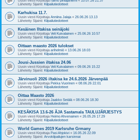
Uusin viesti Kirjoittaja
raimo pihlajaniemi
«
10.07.26 21.37
Lähetetty Sijainti:
Kilpailutiedotteet
Karhukisa 11.7.
Uusin viesti Kirjoittaja
Anniina Jalaja
«
26.06.26 13.13
Lähetetty Sijainti:
Kilpailutiedotteet
Kesäinen Iltakisa seinäjoki
Uusin viesti Kirjoittaja
Veli Kuivalainen
«
25.06.26 10.57
Lähetetty Sijainti:
Kilpailutiedotteet
Oittaan maasto 2026 tulokset
Uusin viesti Kirjoittaja
arihelmiö
«
13.06.26 18.03
Lähetetty Sijainti:
Kilpailutiedotteet
Jousi-Jussien iltakisa 24.06
Uusin viesti Kirjoittaja
Veli Kuivalainen
«
09.06.26 15.22
Lähetetty Sijainti:
Kilpailutiedotteet
Järvinuoli 2026 iltakisa ke 24.6.2026 Järvenpää
Uusin viesti Kirjoittaja
Pekka Vuorinen
«
08.06.26 22.01
Lähetetty Sijainti:
Kilpailutiedotteet
Oittaa Maasto 2026
Uusin viesti Kirjoittaja
Jaakko Setälä
«
08.06.26 18.30
Lähetetty Sijainti:
Kilpailutiedotteet
KESÄKISA 13.6-26 ÄJA Sastamala TAULUJÄRJESTYS
Uusin viesti Kirjoittaja
Heimo Ahvenainen
«
26.05.26 17.29
Lähetetty Sijainti:
Kilpailutiedotteet
World Games 2019 Karlsruhe Grmany
Uusin viesti Kirjoittaja
Pasi Ahjokivi
«
16.05.26 22.09
Lähetetty Sijainti:
Arvokilpailujen karsinnat