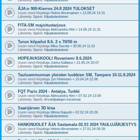
ÄJA:n 900-Kierros 24.8 2024 TULOKSET
Uusin viesti Kirjoittaja
Heimo Ahvenainen
«
13.08.24 14.31
Lähetetty Sijainti:
Kilpailutiedotteet
FITA-SM majoitustarjous
Uusin viesti Kirjoittaja
Aleksandra Hint
«
14.06.24 11.31
Lähetetty Sijainti:
Kilpailutiedotteet
Turun kilpailut 8.6. 2 x 70/50 m
Uusin viesti Kirjoittaja
Mika Savola
«
30.05.24 11.52
Lähetetty Sijainti:
Kilpailutiedotteet
HOPEAVASKOOLI Rovaniemi 8.6.2024
Uusin viesti Kirjoittaja
Jukka Kallatsa
«
21.05.24 20.07
Lähetetty Sijainti:
Kilpailutiedotteet
Tauluammunnan yleisten luokkien SM, Tampere 10-11.8.2024
Uusin viesti Kirjoittaja
Jyri Heinonen
«
10.04.24 22.08
Lähetetty Sijainti:
Kilpailutiedotteet
FQT Paris 2024 - Antalya, Turkki
Uusin viesti Kirjoittaja
Aleksandra Hint
«
07.02.24 13.09
Lähetetty Sijainti:
Arvokilpailujen karsinnat
Saarijärven 3D kisa
Uusin viesti Kirjoittaja
Minna Kajuutti
«
02.02.24 20.26
Lähetetty Sijainti:
Kilpailutiedotteet
HANKINUOLET ÄJA Sastamala 02.03 2024 TAULUJÄRJESTYS
Uusin viesti Kirjoittaja
Heimo Ahvenainen
«
27.01.24 09.39
Lähetetty Sijainti:
Kilpailutiedotteet