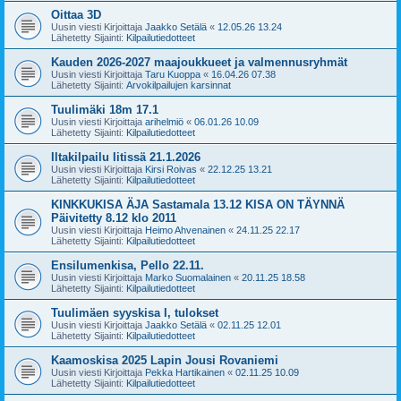
Oittaa 3D
Uusin viesti Kirjoittaja
Jaakko Setälä
«
12.05.26 13.24
Lähetetty Sijainti:
Kilpailutiedotteet
Kauden 2026-2027 maajoukkueet ja valmennusryhmät
Uusin viesti Kirjoittaja
Taru Kuoppa
«
16.04.26 07.38
Lähetetty Sijainti:
Arvokilpailujen karsinnat
Tuulimäki 18m 17.1
Uusin viesti Kirjoittaja
arihelmiö
«
06.01.26 10.09
Lähetetty Sijainti:
Kilpailutiedotteet
Iltakilpailu Iitissä 21.1.2026
Uusin viesti Kirjoittaja
Kirsi Roivas
«
22.12.25 13.21
Lähetetty Sijainti:
Kilpailutiedotteet
KINKKUKISA ÄJA Sastamala 13.12 KISA ON TÄYNNÄ
Päivitetty 8.12 klo 2011
Uusin viesti Kirjoittaja
Heimo Ahvenainen
«
24.11.25 22.17
Lähetetty Sijainti:
Kilpailutiedotteet
Ensilumenkisa, Pello 22.11.
Uusin viesti Kirjoittaja
Marko Suomalainen
«
20.11.25 18.58
Lähetetty Sijainti:
Kilpailutiedotteet
Tuulimäen syyskisa I, tulokset
Uusin viesti Kirjoittaja
Jaakko Setälä
«
02.11.25 12.01
Lähetetty Sijainti:
Kilpailutiedotteet
Kaamoskisa 2025 Lapin Jousi Rovaniemi
Uusin viesti Kirjoittaja
Pekka Hartikainen
«
02.11.25 10.09
Lähetetty Sijainti:
Kilpailutiedotteet