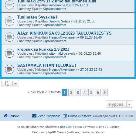
Tuulimäki 25m 17.2 ilmoittautuminen auki
Uusin viesti Kirjoittaja
arihelmiö
«
23.01.24 17.13
Lähetetty Sijainti:
Kilpailutiedotteet
Tuulimäen Syyskisa II
Uusin viesti Kirjoittaja
Jaakko Setälä
«
21.11.23 21.03
Lähetetty Sijainti:
Kilpailutiedotteet
ÄJA:n KINKKUKISA 09.12 2023 TAULUJÄRJESTYS
Uusin viesti Kirjoittaja
Heimo Ahvenainen
«
09.11.23 16.46
Lähetetty Sijainti:
Kilpailutiedotteet
kropsukisa kurikka 2.9.2023
Uusin viesti Kirjoittaja
otto mäki-paavola
«
01.09.23 13.46
Lähetetty Sijainti:
Kilpailutiedotteet
SASTAMALA FITAN TULOKSET
Uusin viesti Kirjoittaja
Heimo Ahvenainen
«
27.08.23 12.43
Lähetetty Sijainti:
Kilpailutiedotteet
1
2
3
4
5
6
Seuraava
Haku löysi 262 tulosta
Hyppää
Etusivu
Viesti Ylläpidolle
Poista evästeet
Kaikki ajat ovat
UTC+03:00
Keskustelufoorumin ohjelmisto
phpBB
® Forum Software © phpBB Limited
Käännös: phpBB Suomi (lurttinen, harritapio, Pettis)