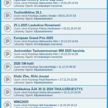
Uusin viesti Kirjoittaja
Aleksandra Hint
«
13.01.25 14.03
Lähetetty Sijainti:
Arvokilpailujen karsinnat
Tuulimäkikisa 18.1.
Uusin viesti Kirjoittaja
Jaakko Setälä
«
09.01.25 07.53
Lähetetty Sijainti:
Kilpailutiedotteet
25.1.2025 Leukukisa Rovaniemi
Uusin viesti Kirjoittaja
Pekka Hartikainen
«
02.01.25 07.50
Lähetetty Sijainti:
Kilpailutiedotteet
European Grand Prix 2025
Uusin viesti Kirjoittaja
Aleksandra Hint
«
13.12.24 14.54
Lähetetty Sijainti:
Arvokilpailujen karsinnat
Junioreiden Tauluammunnan MM 2025 karsinta
Uusin viesti Kirjoittaja
Aleksandra Hint
«
13.12.24 14.39
Lähetetty Sijainti:
Arvokilpailujen karsinnat
2026 SM-halli
Uusin viesti Kirjoittaja
Seurakehittäjä
«
11.12.24 08.56
Lähetetty Sijainti:
Kilpailutiedotteet
Klubi 25m, Riihi-Jouset
Uusin viesti Kirjoittaja
Pauli Rasehorn
«
27.11.24 22.00
Lähetetty Sijainti:
Kilpailutiedotteet
Kinkkukisa ÄJA 30.11 2024 TAULUJÄRJESTYS
Uusin viesti Kirjoittaja
Heimo Ahvenainen
«
10.11.24 20.55
Lähetetty Sijainti:
Kilpailutiedotteet
WMG2025
Uusin viesti Kirjoittaja
Veli Kuivalainen
«
11.10.24 16.12
Lähetetty Sijainti:
Kilpailutiedotteet