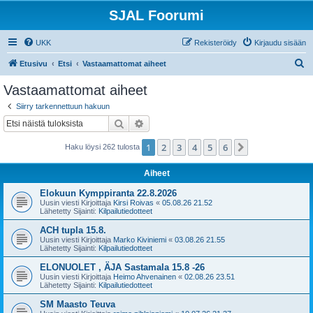
SJAL Foorumi
UKK
Rekisteröidy
Kirjaudu sisään
E
Etusivu
Etsi
Vastaamattomat aiheet
t
Vastaamattomat aiheet
s
Siirry tarkennettuun hakuun
i
Etsi
Tarkennettu haku
1
2
3
4
5
6
Seuraava
Haku löysi 262 tulosta
Aiheet
Elokuun Kymppiranta 22.8.2026
Uusin viesti Kirjoittaja
Kirsi Roivas
«
05.08.26 21.52
Lähetetty Sijainti:
Kilpailutiedotteet
ACH tupla 15.8.
Uusin viesti Kirjoittaja
Marko Kiviniemi
«
03.08.26 21.55
Lähetetty Sijainti:
Kilpailutiedotteet
ELONUOLET , ÄJA Sastamala 15.8 -26
Uusin viesti Kirjoittaja
Heimo Ahvenainen
«
02.08.26 23.51
Lähetetty Sijainti:
Kilpailutiedotteet
SM Maasto Teuva