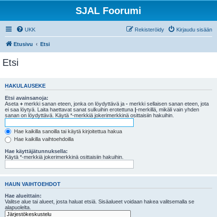
SJAL Foorumi
UKK
Rekisteröidy
Kirjaudu sisään
Etusivu
Etsi
Etsi
HAKULAUSEKE
Etsi avainsanoja:
Aseta
+
merkki sanan eteen, jonka on löydyttävä ja
-
merkki sellaisen sanan eteen, jota
ei saa löytyä. Laita haettavat sanat sulkuihin erotettuna
|
-merkillä, mikäli vain yhden
sanan on löydyttävä. Käytä *-merkkiä jokerimerkkinä osittaisiin hakuihin.
Hae kaikilla sanoilla tai käytä kirjoitettua hakua
Hae kaikilla vaihtoehdoilla
Hae käyttäjätunnuksella:
Käytä *-merkkiä jokerimerkkinä osittaisiin hakuihin.
HAUN VAIHTOEHDOT
Hae alueittain:
Valitse alue tai alueet, josta haluat etsiä. Sisäalueet voidaan hakea valitsemalla se
alapuolelta.