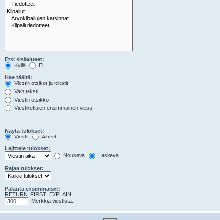
Etsi sisäalueet:
Kyllä
Ei
Hae täältä:
Viestin otsikot ja tekstit
Vain teksti
Viestin otsikko
Viestiketjujen ensimmäinen viesti
Näytä tulokset:
Viestit
Aiheet
Lajittele tulokset:
Nouseva
Laskeva
Rajaa tulokset:
Palauta ensimmäiset:
RETURN_FIRST_EXPLAIN
Merkkiä viestistä.