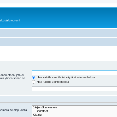
skustelufoorumi.
anan eteen, jota ei
Hae kaikilla sanoilla tai käytä kirjoitettua hakua
 vain yhden sanan on
Hae kaikilla vaihtoehdoilla
tsemalla se alapuolelta.