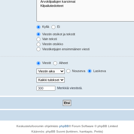
Kyllä
Ei
Viestin otsikot ja tekstit
Vain teksti
Viestin otsikko
Viestiketjujen ensimmäinen viesti
Viestit
Aiheet
Nouseva
Laskeva
Merkkiä viestistä.
Keskustelufoorumin ohjelmisto
phpBB
® Forum Software © phpBB Limited
Käännös: phpBB Suomi (lurttinen, harritapio, Pettis)