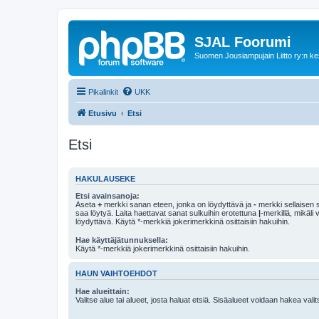
SJAL Foorumi
Suomen Jousiampujain Liitto ry:n ke
Pikalinkit
UKK
Etusivu
Etsi
Etsi
HAKULAUSEKE
Etsi avainsanoja:
Aseta
+
merkki sanan eteen, jonka on löydyttävä ja
-
merkki sellaisen s
saa löytyä. Laita haettavat sanat sulkuihin erotettuna
|
-merkillä, mikäli
löydyttävä. Käytä *-merkkiä jokerimerkkinä osittaisiin hakuihin.
Hae käyttäjätunnuksella:
Käytä *-merkkiä jokerimerkkinä osittaisiin hakuihin.
HAUN VAIHTOEHDOT
Hae alueittain:
Valitse alue tai alueet, josta haluat etsiä. Sisäalueet voidaan hakea vali