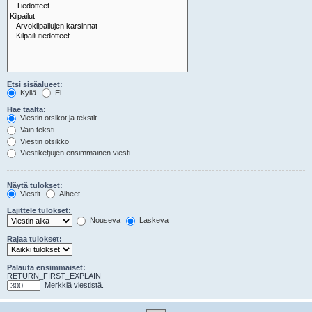
Etsi sisäalueet:
Kyllä
Ei
Hae täältä:
Viestin otsikot ja tekstit
Vain teksti
Viestin otsikko
Viestiketjujen ensimmäinen viesti
Näytä tulokset:
Viestit
Aiheet
Lajittele tulokset:
Nouseva
Laskeva
Rajaa tulokset:
Palauta ensimmäiset:
RETURN_FIRST_EXPLAIN
Merkkiä viestistä.