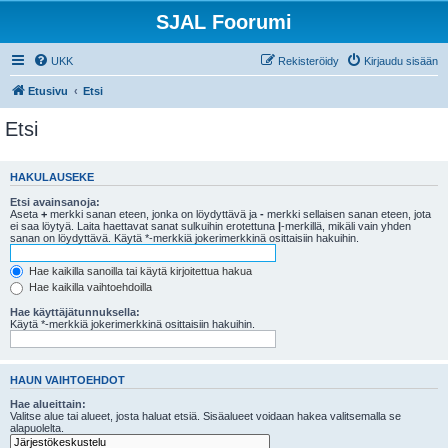
SJAL Foorumi
UKK
Rekisteröidy
Kirjaudu sisään
Etusivu
Etsi
Etsi
HAKULAUSEKE
Etsi avainsanoja:
Aseta
+
merkki sanan eteen, jonka on löydyttävä ja
-
merkki sellaisen sanan eteen, jota
ei saa löytyä. Laita haettavat sanat sulkuihin erotettuna
|
-merkillä, mikäli vain yhden
sanan on löydyttävä. Käytä *-merkkiä jokerimerkkinä osittaisiin hakuihin.
Hae kaikilla sanoilla tai käytä kirjoitettua hakua
Hae kaikilla vaihtoehdoilla
Hae käyttäjätunnuksella:
Käytä *-merkkiä jokerimerkkinä osittaisiin hakuihin.
HAUN VAIHTOEHDOT
Hae alueittain:
Valitse alue tai alueet, josta haluat etsiä. Sisäalueet voidaan hakea valitsemalla se
alapuolelta.