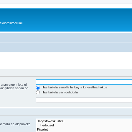
skustelufoorumi.
anan eteen, jota ei
Hae kaikilla sanoilla tai käytä kirjoitettua hakua
 vain yhden sanan on
Hae kaikilla vaihtoehdoilla
tsemalla se alapuolelta.