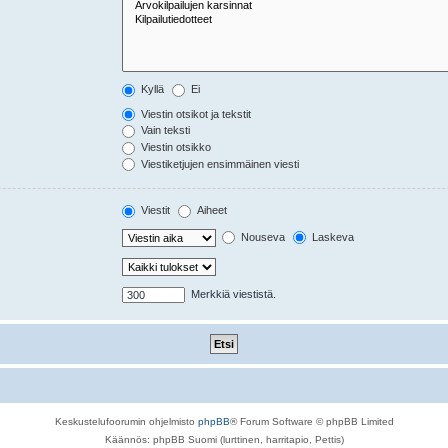
Kyllä
Ei
Viestin otsikot ja tekstit
Vain teksti
Viestin otsikko
Viestiketjujen ensimmäinen viesti
Viestit
Aiheet
Nouseva
Laskeva
Merkkiä viestistä.
Keskustelufoorumin ohjelmisto
phpBB
® Forum Software © phpBB Limited
Käännös: phpBB Suomi (lurttinen, harritapio, Pettis)