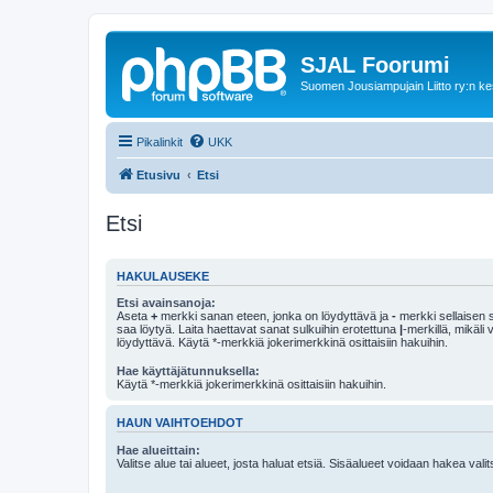
SJAL Foorumi
Suomen Jousiampujain Liitto ry:n ke
Pikalinkit
UKK
Etusivu
Etsi
Etsi
HAKULAUSEKE
Etsi avainsanoja:
Aseta
+
merkki sanan eteen, jonka on löydyttävä ja
-
merkki sellaisen s
saa löytyä. Laita haettavat sanat sulkuihin erotettuna
|
-merkillä, mikäli
löydyttävä. Käytä *-merkkiä jokerimerkkinä osittaisiin hakuihin.
Hae käyttäjätunnuksella:
Käytä *-merkkiä jokerimerkkinä osittaisiin hakuihin.
HAUN VAIHTOEHDOT
Hae alueittain:
Valitse alue tai alueet, josta haluat etsiä. Sisäalueet voidaan hakea vali