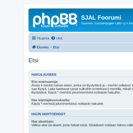
SJAL Foorumi
Suomen Jousiampujain Liitto ry:n ke
Pikalinkit
UKK
Etusivu
Etsi
Etsi
HAKULAUSEKE
Etsi avainsanoja:
Aseta
+
merkki sanan eteen, jonka on löydyttävä ja
-
merkki sellaisen s
saa löytyä. Laita haettavat sanat sulkuihin erotettuna
|
-merkillä, mikäli
löydyttävä. Käytä *-merkkiä jokerimerkkinä osittaisiin hakuihin.
Hae käyttäjätunnuksella:
Käytä *-merkkiä jokerimerkkinä osittaisiin hakuihin.
HAUN VAIHTOEHDOT
Hae alueittain:
Valitse alue tai alueet, josta haluat etsiä. Sisäalueet voidaan hakea vali