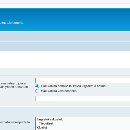
skustelufoorumi.
anan eteen, jota ei
Hae kaikilla sanoilla tai käytä kirjoitettua hakua
 vain yhden sanan on
Hae kaikilla vaihtoehdoilla
tsemalla se alapuolelta.