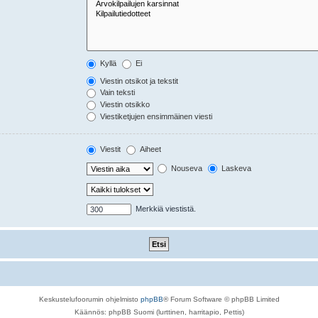
Kyllä
Ei
Viestin otsikot ja tekstit
Vain teksti
Viestin otsikko
Viestiketjujen ensimmäinen viesti
Viestit
Aiheet
Nouseva
Laskeva
Merkkiä viestistä.
Keskustelufoorumin ohjelmisto
phpBB
® Forum Software © phpBB Limited
Käännös: phpBB Suomi (lurttinen, harritapio, Pettis)