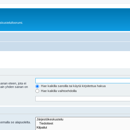
skustelufoorumi.
anan eteen, jota ei
Hae kaikilla sanoilla tai käytä kirjoitettua hakua
 vain yhden sanan on
Hae kaikilla vaihtoehdoilla
tsemalla se alapuolelta.