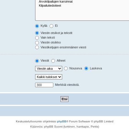
Kyllä
Ei
Viestin otsikot ja tekstit
Vain teksti
Viestin otsikko
Viestiketjujen ensimmäinen viesti
Viestit
Aiheet
Nouseva
Laskeva
Merkkiä viestistä.
Keskustelufoorumin ohjelmisto
phpBB
® Forum Software © phpBB Limited
Käännös: phpBB Suomi (lurttinen, harritapio, Pettis)