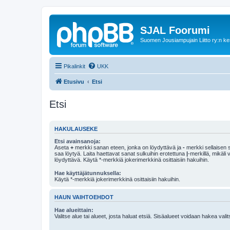
SJAL Foorumi
Suomen Jousiampujain Liitto ry:n ke
Pikalinkit
UKK
Etusivu
Etsi
Etsi
HAKULAUSEKE
Etsi avainsanoja:
Aseta
+
merkki sanan eteen, jonka on löydyttävä ja
-
merkki sellaisen s
saa löytyä. Laita haettavat sanat sulkuihin erotettuna
|
-merkillä, mikäli
löydyttävä. Käytä *-merkkiä jokerimerkkinä osittaisiin hakuihin.
Hae käyttäjätunnuksella:
Käytä *-merkkiä jokerimerkkinä osittaisiin hakuihin.
HAUN VAIHTOEHDOT
Hae alueittain:
Valitse alue tai alueet, josta haluat etsiä. Sisäalueet voidaan hakea vali