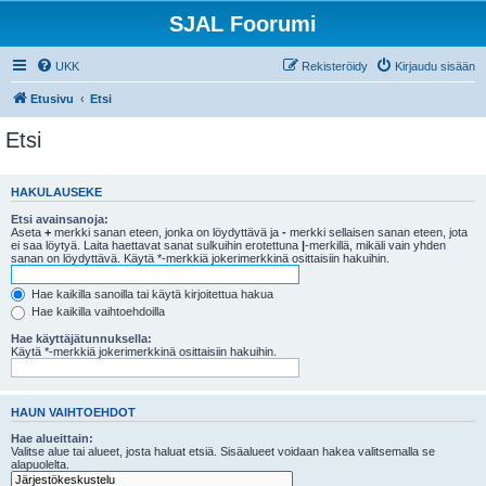
SJAL Foorumi
UKK
Rekisteröidy
Kirjaudu sisään
Etusivu
Etsi
Etsi
HAKULAUSEKE
Etsi avainsanoja:
Aseta
+
merkki sanan eteen, jonka on löydyttävä ja
-
merkki sellaisen sanan eteen, jota
ei saa löytyä. Laita haettavat sanat sulkuihin erotettuna
|
-merkillä, mikäli vain yhden
sanan on löydyttävä. Käytä *-merkkiä jokerimerkkinä osittaisiin hakuihin.
Hae kaikilla sanoilla tai käytä kirjoitettua hakua
Hae kaikilla vaihtoehdoilla
Hae käyttäjätunnuksella:
Käytä *-merkkiä jokerimerkkinä osittaisiin hakuihin.
HAUN VAIHTOEHDOT
Hae alueittain:
Valitse alue tai alueet, josta haluat etsiä. Sisäalueet voidaan hakea valitsemalla se
alapuolelta.