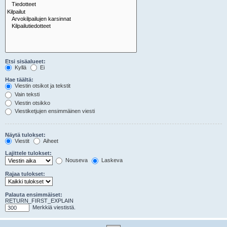
Etsi sisäalueet:
Kyllä
Ei
Hae täältä:
Viestin otsikot ja tekstit
Vain teksti
Viestin otsikko
Viestiketjujen ensimmäinen viesti
Näytä tulokset:
Viestit
Aiheet
Lajittele tulokset:
Nouseva
Laskeva
Rajaa tulokset:
Palauta ensimmäiset:
RETURN_FIRST_EXPLAIN
Merkkiä viestistä.