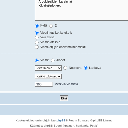
Kyllä
Ei
Viestin otsikot ja tekstit
Vain teksti
Viestin otsikko
Viestiketjujen ensimmäinen viesti
Viestit
Aiheet
Nouseva
Laskeva
Merkkiä viestistä.
Keskustelufoorumin ohjelmisto
phpBB
® Forum Software © phpBB Limited
Käännös: phpBB Suomi (lurttinen, harritapio, Pettis)