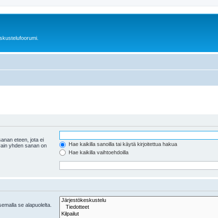
skustelufoorumi.
anan eteen, jota ei
Hae kaikilla sanoilla tai käytä kirjoitettua hakua
 vain yhden sanan on
Hae kaikilla vaihtoehdoilla
tsemalla se alapuolelta.