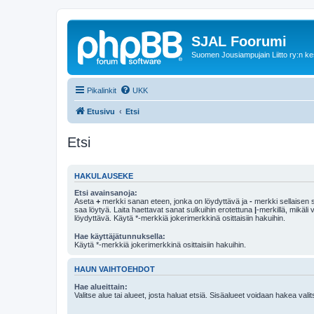
SJAL Foorumi
Suomen Jousiampujain Liitto ry:n ke
Pikalinkit
UKK
Etusivu
Etsi
Etsi
HAKULAUSEKE
Etsi avainsanoja:
Aseta
+
merkki sanan eteen, jonka on löydyttävä ja
-
merkki sellaisen s
saa löytyä. Laita haettavat sanat sulkuihin erotettuna
|
-merkillä, mikäli
löydyttävä. Käytä *-merkkiä jokerimerkkinä osittaisiin hakuihin.
Hae käyttäjätunnuksella:
Käytä *-merkkiä jokerimerkkinä osittaisiin hakuihin.
HAUN VAIHTOEHDOT
Hae alueittain:
Valitse alue tai alueet, josta haluat etsiä. Sisäalueet voidaan hakea vali