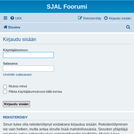
SJAL Foorumi
UKK
Rekisteröidy
Kirjaudu sisään
E
Etusivu
t
Kirjaudu sisään
s
i
Käyttäjätunnus:
Salasana:
Unohdin salasanani
Muista minut
Piilota käyttäjätunnukseni tällä kertaa
REKISTERÖIDY
Sinun tulee olla rekisteröitynyt voidaksesi kirjautua sisään. Rekisteröityminen
vie vain hetken, mutta antaa sinulle lisää mahdollisuuksia. Sivuston ylläpitäjä
voi myös antaa erityisoikeuksia rekisteröityneille käyttäjille. Muista lukea