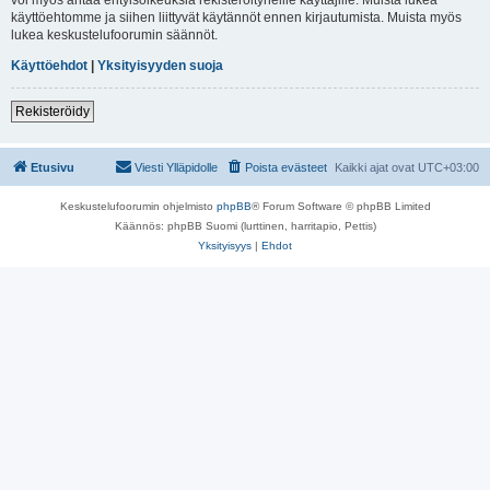
käyttöehtomme ja siihen liittyvät käytännöt ennen kirjautumista. Muista myös
lukea keskustelufoorumin säännöt.
Käyttöehdot
|
Yksityisyyden suoja
Rekisteröidy
Etusivu
Viesti Ylläpidolle
Poista evästeet
Kaikki ajat ovat
UTC+03:00
Keskustelufoorumin ohjelmisto
phpBB
® Forum Software © phpBB Limited
Käännös: phpBB Suomi (lurttinen, harritapio, Pettis)
Yksityisyys
|
Ehdot