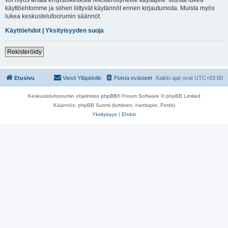
käyttöehtomme ja siihen liittyvät käytännöt ennen kirjautumista. Muista myös
lukea keskustelufoorumin säännöt.
Käyttöehdot
|
Yksityisyyden suoja
Rekisteröidy
Etusivu
Viesti Ylläpidolle
Poista evästeet
Kaikki ajat ovat
UTC+03:00
Keskustelufoorumin ohjelmisto
phpBB
® Forum Software © phpBB Limited
Käännös: phpBB Suomi (lurttinen, harritapio, Pettis)
Yksityisyys
|
Ehdot