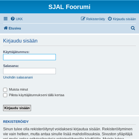
SJAL Foorumi
UKK
Rekisteröidy
Kirjaudu sisään
E
Etusivu
t
Kirjaudu sisään
s
i
Käyttäjätunnus:
Salasana:
Unohdin salasanani
Muista minut
Piilota käyttäjätunnukseni tällä kertaa
REKISTERÖIDY
Sinun tulee olla rekisteröitynyt voidaksesi kirjautua sisään. Rekisteröityminen
vie vain hetken, mutta antaa sinulle lisää mahdollisuuksia. Sivuston ylläpitäjä
voi myös antaa erityisoikeuksia rekisteröityneille käyttäjille. Muista lukea